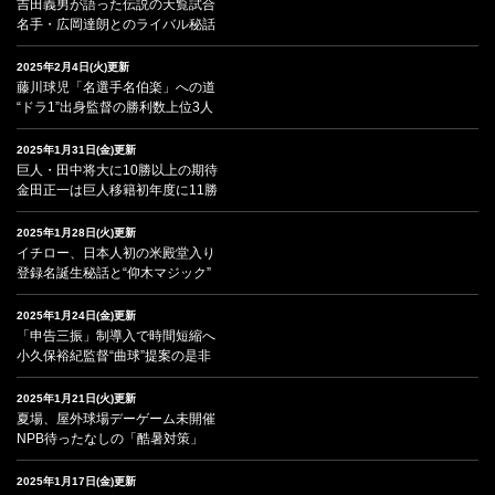
吉田義男が語った伝説の天覧試合
名手・広岡達朗とのライバル秘話
2025年2月4日(火)更新
藤川球児「名選手名伯楽」への道
“ドラ1”出身監督の勝利数上位3人
2025年1月31日(金)更新
巨人・田中将大に10勝以上の期待
金田正一は巨人移籍初年度に11勝
2025年1月28日(火)更新
イチロー、日本人初の米殿堂入り
登録名誕生秘話と“仰木マジック”
2025年1月24日(金)更新
「申告三振」制導入で時間短縮へ
小久保裕紀監督“曲球”提案の是非
2025年1月21日(火)更新
夏場、屋外球場デーゲーム未開催
NPB待ったなしの「酷暑対策」
2025年1月17日(金)更新