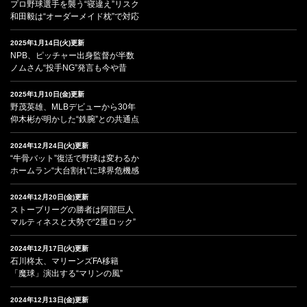
プロ野球選手を襲う“寝違え”リスク
和田毅は“オーダーメイド枕”で対応
2025年1月14日(火)更新
NPB、ピッチャー出身監督が半数
ノムさん“投手NG”発言も今や昔
2025年1月10日(金)更新
野茂英雄、MLBデビューから30年
仰木彬が明かした“鉄腕”との共通点
2024年12月24日(火)更新
“牛骨バット”復活で野球は変わるか
ホームラン“大台割れ”に球界危機感
2024年12月20日(金)更新
ストーブリーグの勝者は阿部巨人
マルティネスと大勢で“2重ロック”
2024年12月17日(火)更新
石川柊太、マリーンズFA移籍
「魔球」演出する“マリンの風”
2024年12月13日(金)更新