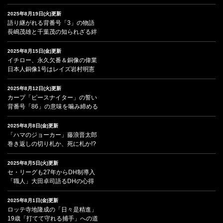
2025年8月19日(火)更新
語り継がれる背番号「3」の物語
長嶋茂雄と千葉茂の知られざる絆
2025年8月15日(金)更新
イチロー、永久欠番＆銅像の偉業
日本人銅像1号はレイズ岩村明憲
2025年8月12日(火)更新
カープ「ピースナイター」の誓い
背番号「86」の意味を噛み締める
2025年8月8日(金)更新
「ハマのジョーカー」藤浪晋太郎
巻き返しの切り札か、死に札か!?
2025年8月5日(火)更新
セ・リーグも27年からDH制導入
「職人」大田卓司語るDHの心得
2025年8月1日(金)更新
ロッテ寺地隆成の「日々是精進」
19歳「打てて守れる捕手」への道