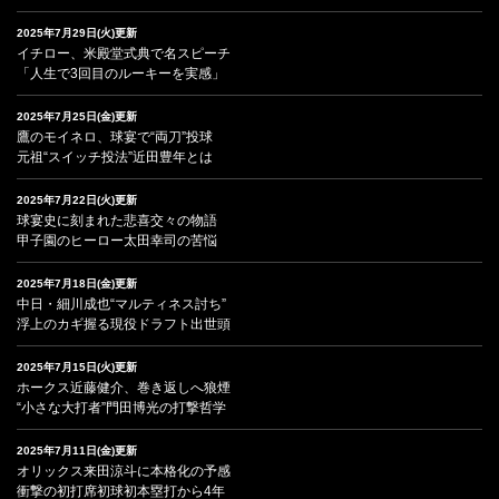
2025年7月29日(火)更新
イチロー、米殿堂式典で名スピーチ
「人生で3回目のルーキーを実感」
2025年7月25日(金)更新
鷹のモイネロ、球宴で“両刀”投球
元祖“スイッチ投法”近田豊年とは
2025年7月22日(火)更新
球宴史に刻まれた悲喜交々の物語
甲子園のヒーロー太田幸司の苦悩
2025年7月18日(金)更新
中日・細川成也“マルティネス討ち”
浮上のカギ握る現役ドラフト出世頭
2025年7月15日(火)更新
ホークス近藤健介、巻き返しへ狼煙
“小さな大打者”門田博光の打撃哲学
2025年7月11日(金)更新
オリックス来田涼斗に本格化の予感
衝撃の初打席初球初本塁打から4年