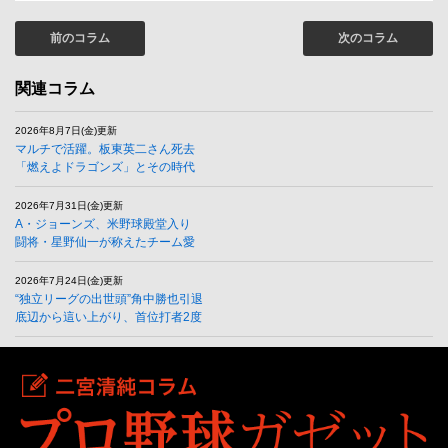
前のコラム
次のコラム
関連コラム
2026年8月7日(金)更新
マルチで活躍。板東英二さん死去
「燃えよドラゴンズ」とその時代
2026年7月31日(金)更新
A・ジョーンズ、米野球殿堂入り
闘将・星野仙一が称えたチーム愛
2026年7月24日(金)更新
“独立リーグの出世頭”角中勝也引退
底辺から這い上がり、首位打者2度