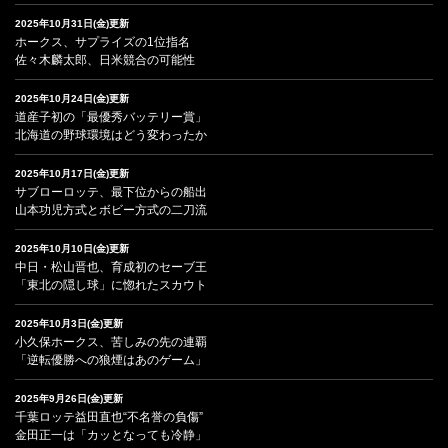
2025年10月31日(金)更新
ホークス、サプライズの1位指名
佐々木麟太郎、日米競合の可能性
2025年10月24日(金)更新
道産子初の「最優秀バッテリー賞」
北海道の野球環境はどう変わったか
2025年10月17日(金)更新
サブローロッテ、最下位からの船出
山本功児方式とボビー方式の二刀流
2025年10月10日(金)更新
中日・松山晋也、育成初のセーブ王
「東北の隠し球」に惚れたスカウト
2025年10月3日(金)更新
小久保ホークス、苦しみの先の連覇
「逆転優勝への狼煙はあのゲーム」
2025年9月26日(金)更新
千葉ロッテ益田直也“不名誉の負傷”
金田正一は「カッとなっても冷静」