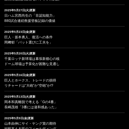
2025年5月27日(火)更新
日ハム宮西尚生の「非認知能力」
880試合連続救援登板記録の価値
2025年5月23日(金)更新
巨人・坂本勇人、復活への条件
岡﨑郁「バット選びに工夫を」
2025年5月20日(火)更新
千葉ロッテ新球場は幕張新都心の核
ドーム球場は予算化が困難な見通し
2025年5月16日(金)更新
巨人とホークス、トレードの損得
リチャードは“大砲”か“空砲”か!?
2025年5月13日(火)更新
岡本和真離脱で考える「Gの4番」
長嶋茂雄「3番には違和感あった」
2025年5月9日(金)更新
山本由伸にサイ・ヤング賞の期待
好投支える匠のフィールディング