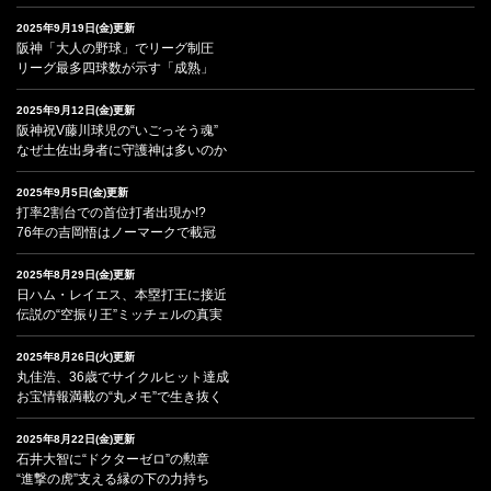
2025年9月19日(金)更新
阪神「大人の野球」でリーグ制圧
リーグ最多四球数が示す「成熟」
2025年9月12日(金)更新
阪神祝V藤川球児の“いごっそう魂”
なぜ土佐出身者に守護神は多いのか
2025年9月5日(金)更新
打率2割台での首位打者出現か!?
76年の吉岡悟はノーマークで載冠
2025年8月29日(金)更新
日ハム・レイエス、本塁打王に接近
伝説の“空振り王”ミッチェルの真実
2025年8月26日(火)更新
丸佳浩、36歳でサイクルヒット達成
お宝情報満載の“丸メモ”で生き抜く
2025年8月22日(金)更新
石井大智に“ドクターゼロ”の勲章
“進撃の虎”支える縁の下の力持ち