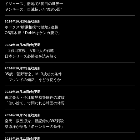
ドジャース、敵地で8度目の世界一
ヤンキース、自滅招いた“魔の5回”
2024年10月29日(火)更新
ホークス“横綱相撲”で敵地2連勝
OB高木豊「DeNAはケンカ腰で」
2024年10月25日(金)更新
「2戦目重視」Ⅴ9巨人の戦略
日本シリーズ必勝法を読み解く
2024年10月22日(火)更新
35歳・菅野智之、MLB成功の条件
「マウンドの傾斜」をどう使うか
2024年10月18日(金)更新
東北楽天・今江敏晃監督解任の波紋
「使い捨て」で問われる球団の体質
2024年10月15日(火)更新
楽天・辰己涼介、新記録の392刺殺
柴原洋が語る「名センターの条件」
2024年10月11日(金)更新