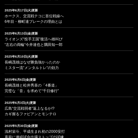
2025年6月17日(火)更新
ホークス、交流戦テコに首位戦線へ
6年目・柳町達ブレークの理由とは
2025年6月13日(金)更新
ライオンズ“投手王国”復活へ雄叫び
“左右の両輪”今井達也と隅田知一郎
2025年6月10日(火)更新
長嶋茂雄はなぜ勝負強かったのか
ミスター流“メンタルトレ”の効力
2025年6月6日(金)更新
長嶋茂雄と松井秀喜の「4番道」
完璧な「音」を求めて“千日修行”
2025年6月3日(火)更新
広島“交流戦弱者”返上なるか!?
カギ握るファビアンとモンテロ
2025年5月30日(金)更新
浅村栄斗、平成生まれ初の2000安打
直前に連続試合出場ストップの試練