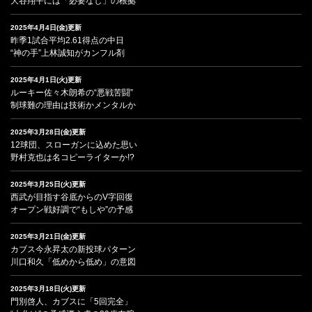
大谷翔平には「必要なし」の根拠
2025年4月4日(金)更新
昨季1試合平均2.61得点の中日
“神の手”上林誠知がカンフル剤
2025年4月1日(火)更新
ルーキー佐々木朗希の“悪戦苦闘”
制球難の理由は技術かメンタルか
2025年3月28日(金)更新
12球団、スローガンに込めた思い
野村克也は名コピーライターか!?
2025年3月25日(火)更新
西武が目指す谷底からのV字回復
オープン戦好調で“もしや”の予感
2025年3月21日(金)更新
カブス今永昇太の新投球パターン
川口和久「低めから低め」の意図
2025年3月18日(火)更新
門別啓人、カブスに「5回完全」