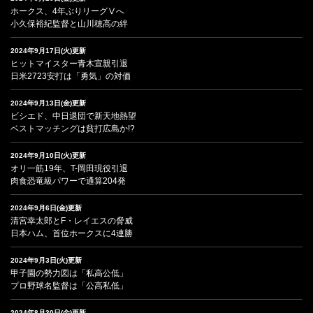
ホークス、4年ぶりリーグⅤへ
小久保裕紀監督と山川穂高の絆
2024年9月17日(火)更新
ヒットマイスター青木宣親引退
日米2723安打は「勇気」の対価
2024年9月13日(金)更新
ビシエド、中日退団で新天地熱望
ベストマッチングは貧打広島か!?
2024年9月10日(火)更新
オリ一筋19年、T-岡田現役引退
肉食恐竜級パワーで通算204発
2024年9月6日(金)更新
清宮幸太郎とF・レイエスの脅威
日本ハム、首位ホークスに4連勝
2024年9月3日(火)更新
甲子園の勢力図は「私高公低」
プロ野球名監督は「公高私低」
2024年8月30日(金)更新