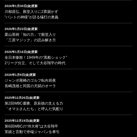
2026年1月30日(金)更新
川相昌弘、殿堂入りに2票届かず
“バントの神様”が語る犠打の奥義
2026年1月23日(金)更新
栗山英樹「知の力」で殿堂入り
「三原マジック」の読み解き方
2026年1月16日(金)更新
全日本惨敗！1949年の“黒船ショック”
2リーグ分立、そして大谷翔平の時代
2026年1月9日(金)更新
ジャンボ尾崎のゴルフ転向前夜
長嶋茂雄と同質の天賦のオーラ
2025年12月26日(金)更新
第2回WBC優勝、原辰徳の支える力
「オマエさんたち」と呼んだ気配り
2025年12月19日(金)更新
第6回WBCの“侍大将”は大谷翔平
実績と言動で井端ジャパンを牽引