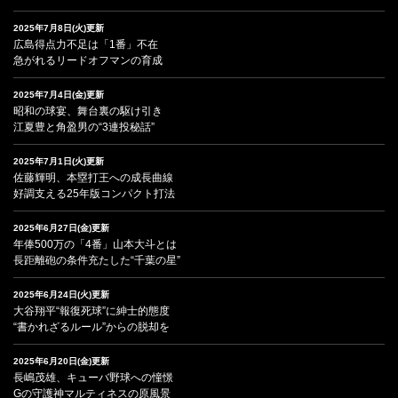
2025年7月8日(火)更新
広島得点力不足は「1番」不在
急がれるリードオフマンの育成
2025年7月4日(金)更新
昭和の球宴、舞台裏の駆け引き
江夏豊と角盈男の“3連投秘話”
2025年7月1日(火)更新
佐藤輝明、本塁打王への成長曲線
好調支える25年版コンパクト打法
2025年6月27日(金)更新
年俸500万の「4番」山本大斗とは
長距離砲の条件充たした“千葉の星”
2025年6月24日(火)更新
大谷翔平“報復死球”に紳士的態度
“書かれざるルール”からの脱却を
2025年6月20日(金)更新
長嶋茂雄、キューバ野球への憧憬
Gの守護神マルティネスの原風景