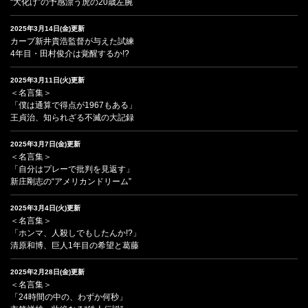
“大化け”の予感漂う虎の20歳左腕
2025年3月14日(金)更新
カープ新井貴浩監督が与えた試練
4年目・田村俊介は覚醒するか!?
2025年3月11日(火)更新
＜名言集＞
「僕は通算で得点が1967もある」
王貞治、知られざる不滅の大記録
2025年3月7日(金)更新
＜名言集＞
「自分はプレーで批判を見返す」
新庄剛志の“アメリカンドリーム”
2025年3月4日(火)更新
＜名言集＞
「ホンマ、人殺しでもしたんか!?」
清原和博、巨人1年目の希望と葛藤
2025年2月28日(金)更新
＜名言集＞
「24時間の中の、わずか何秒」