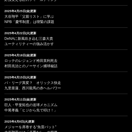
2025年4月25日(金)更新
大谷翔平「父親リスト」に学ぶ
NPB「慶弔制度」は喫緊の課題
2025年4月22日(火)更新
DeNAに新風吹き込む三森大貴
ユーティリティーの強み活かす
2025年4月18日(金)更新
ロッテのレジェンド袴田英利死去
村田兆治とのノーサイン捕球秘話
2025年4月15日(火)更新
パ・リーグ異変？ オリックス快走
九里亜蓮、西川龍馬の赤ヘルパワー
2025年4月11日(金)更新
巨人・甲斐拓也の送球メカニズム
中尾孝義「ヒジから先で叩け！」
2025年4月8日(火)更新
メジャーを席巻する“魚雷バット”