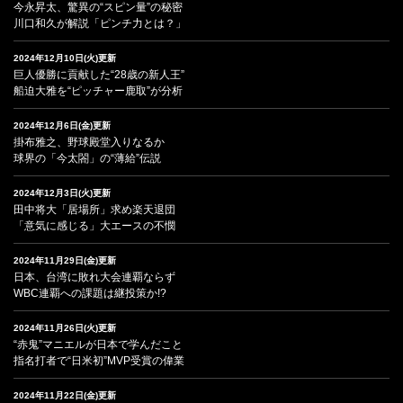
今永昇太、驚異の“スピン量”の秘密
川口和久が解説「ピンチ力とは？」
2024年12月10日(火)更新
巨人優勝に貢献した“28歳の新人王”
船迫大雅を“ピッチャー鹿取”が分析
2024年12月6日(金)更新
掛布雅之、野球殿堂入りなるか
球界の「今太閤」の“薄給”伝説
2024年12月3日(火)更新
田中将大「居場所」求め楽天退団
「意気に感じる」大エースの不憫
2024年11月29日(金)更新
日本、台湾に敗れ大会連覇ならず
WBC連覇への課題は継投策か!?
2024年11月26日(火)更新
“赤鬼”マニエルが日本で学んだこと
指名打者で“日米初”MVP受賞の偉業
2024年11月22日(金)更新