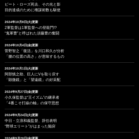
ピート・ローズ死去、その光と影
目的達成のために権謀術数も駆使
2024年10月8日(火)更新
2軍監督は1軍監督への登龍門!?
“鬼軍曹”と呼ばれた須藤豊の奮闘
2024年10月4日(金)更新
菅野智之「復活」を川口和久が分析
「腰の位置の高さ」が意味するもの
2024年10月1日(火)更新
阿部慎之助、巨人にVを取り戻す
「顕微鏡」と「望遠鏡」の好采配
2024年9月27日(金)更新
小久保監督は“王イズム”の継承者
「4番こそ打線の軸」の保守思想
2024年9月24日(火)更新
中日・立浪和義監督、辞任表明
“野球エリート”がはまった陥穽
2024年9月20日(金)更新