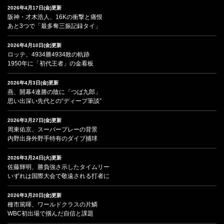
2026年4月17日(金)更新
阪神・才木浩人、16Kの衝撃と痛恨
あと3つで「最多奪三振記録タイ」
2026年4月10日(金)更新
ロッテ、4934勝4934敗の軌跡
1950年に「初代王者」の金看板
2026年4月3日(金)更新
燕、開幕4連勝の陰に「つば九郎」
思い出深い先代との“ディープ筆談”
2026年3月27日(金)更新
周東佑京、スーパープレーの背景
内野出身外野手特有のダイブ捕球
2026年3月24日(火)更新
佐藤輝明、勝負強さ示したタイムリー
いずれは国際大会で敬遠される打者に
2026年3月20日(金)更新
種市篤暉、ワールドクラスの片鱗
WBC初出場で掴んだ自信と課題