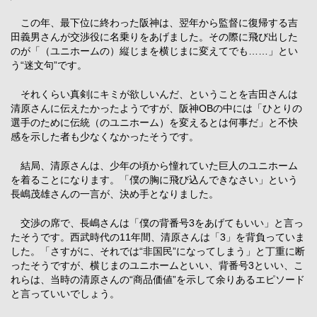
この年、最下位に終わった阪神は、翌年から監督に復帰する吉
田義男さんが交渉役に名乗りをあげました。その際に飛び出した
のが「（ユニホームの）縦じまを横じまに変えてでも……」とい
う“迷文句”です。
それくらい真剣にキミが欲しいんだ、ということを吉田さんは
清原さんに伝えたかったようですが、阪神OBの中には「ひとりの
選手のために伝統（のユニホーム）を変えるとは何事だ」と不快
感を示した者も少なくなかったそうです。
結局、清原さんは、少年の頃から憧れていた巨人のユニホーム
を着ることになります。「僕の胸に飛び込んできなさい」という
長嶋茂雄さんの一言が、決め手となりました。
交渉の席で、長嶋さんは「僕の背番号3をあげてもいい」と言っ
たそうです。西武時代の11年間、清原さんは「3」を背負っていま
した。「さすがに、それでは“非国民”になってしまう」と丁重に断
ったそうですが、横じまのユニホームといい、背番号3といい、こ
れらは、当時の清原さんの“商品価値”を示して余りあるエピソード
と言っていいでしょう。