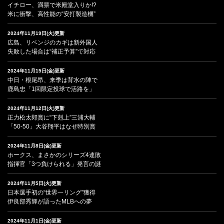
イチロー、満票で米殿堂入りか!?
米に衝撃、高性能の“安打製造機”
2024年11月19日(火)更新
広島、リベンジのカギは新外国人
失敗した場合は“補正予算”で対応
2024年11月15日(金)更新
中日・根尾昂、来季は背水の陣で
鹿島忠「1回限定投球で活路を」
2024年11月12日(火)更新
正力松太郎賞に“下剋上”三浦大輔
「50-50」大谷翔平はなぜ特別賞
2024年11月8日(金)更新
ホークス、まさかのシリーズ4連敗
指揮官「3つ負けられる」発言の謎
2024年11月5日(火)更新
日本選手初の“世界一リング”獲得
伊良部秀輝が語ったMLBへの夢
2024年11月1日(金)更新