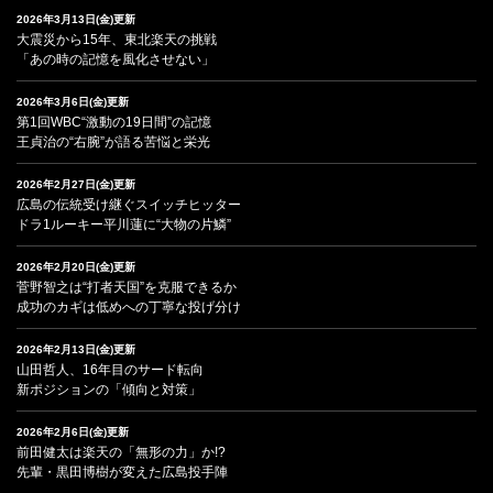
2026年3月13日(金)更新
大震災から15年、東北楽天の挑戦
「あの時の記憶を風化させない」
2026年3月6日(金)更新
第1回WBC“激動の19日間”の記憶
王貞治の“右腕”が語る苦悩と栄光
2026年2月27日(金)更新
広島の伝統受け継ぐスイッチヒッター
ドラ1ルーキー平川蓮に“大物の片鱗”
2026年2月20日(金)更新
菅野智之は“打者天国”を克服できるか
成功のカギは低めへの丁寧な投げ分け
2026年2月13日(金)更新
山田哲人、16年目のサード転向
新ポジションの「傾向と対策」
2026年2月6日(金)更新
前田健太は楽天の「無形の力」か!?
先輩・黒田博樹が変えた広島投手陣