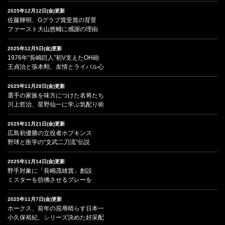
2025年12月12日(金)更新
佐藤輝明、Gグラブ賞受賞の背景
ファースト大山悠輔に感謝の理由
2025年12月5日(金)更新
1976年“長嶋巨人”初V支えたOH砲
王貞治と張本勲、友情とライバル心
2025年11月28日(金)更新
選手の家族を味方につけた名将たち
川上哲治、星野仙一に学ぶ気配り術
2025年11月21日(金)更新
広島初優勝の立役者ホプキンス
野球と医学の“文武二刀流”伝説
2025年11月14日(金)更新
野手対象に「長嶋茂雄賞」創設
ミスターを彷彿させるプレーを
2025年11月7日(金)更新
ホークス、前年の屈辱晴らす日本一
小久保裕紀、シリーズ決めた好采配