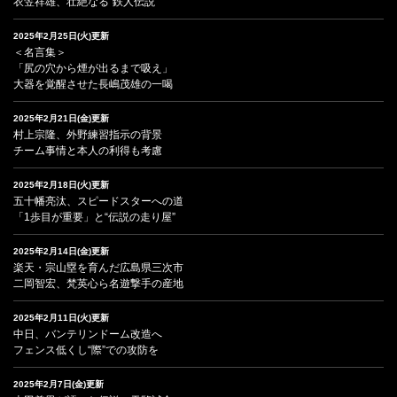
衣笠祥雄、壮絶なる“鉄人伝説”
2025年2月25日(火)更新
＜名言集＞
「尻の穴から煙が出るまで吸え」
大器を覚醒させた長嶋茂雄の一喝
2025年2月21日(金)更新
村上宗隆、外野練習指示の背景
チーム事情と本人の利得も考慮
2025年2月18日(火)更新
五十幡亮汰、スピードスターへの道
「1歩目が重要」と“伝説の走り屋”
2025年2月14日(金)更新
楽天・宗山塁を育んだ広島県三次市
二岡智宏、梵英心ら名遊撃手の産地
2025年2月11日(火)更新
中日、バンテリンドーム改造へ
フェンス低くし“際”での攻防を
2025年2月7日(金)更新