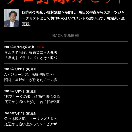
国内外で幅広い取材活動を展開し、独自の視点からスポーツジャ
ーナリストとして切れ味のよいコメントを繰り出す。毎週火・金
更新。
BACK NUMBER
2026年8月7日(金)更新
NEW
マルチで活躍。板東英二さん死去
「燃えよドラゴンズ」とその時代
2026年7月31日(金)更新
A・ジョーンズ、米野球殿堂入り
闘将・星野仙一が称えたチーム愛
2026年7月24日(金)更新
“独立リーグの出世頭”角中勝也引退
底辺から這い上がり、首位打者2度
2026年7月17日(金)更新
佐々木麟太郎、マーリンズ入りへ
底辺から這い上がったM・ピアザ