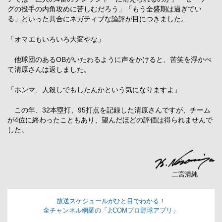
グの投手の内角攻めに苦しむだろう」「もう全盛期は過ぎてい
る」といった具合にネガティブな論評が目につきました。
「オマエもいろいろ大変やな」
他球団のあるOBがいたわるように声をかけると、苦笑を浮かべ
て清原さんは返しました。
「ホンマ、人殺しでもしたんかという気になりますよ」
この年、32本塁打、95打点を記録した清原さんですが、チーム
が4位に終わったこともあり、望んだほどの評価は得られませんで
した。
二宮清純
放送スケジュールがひと目でわかる！
全チャンネル網羅の「J:COMプロ野球アプリ」