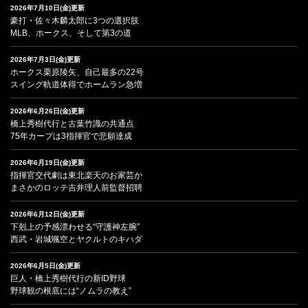
2026年7月10日(金)更新
豪打・佐々木麟太郎に3つの選択肢
MLB、ホークス、そして第3の道
2026年7月3日(金)更新
ホークス栗原陵矢、自己最多の22号
スイング軌道体得でホームラン急増
2026年6月26日(金)更新
橋上秀樹代行と古葉竹識の共通点
75年カープは3指揮官で悲願達成
2026年6月19日(金)更新
指揮官交代劇は東北楽天のお家芸か
まさかのロッテ吉井理人前監督招聘
2026年6月12日(金)更新
下剋上の予感漂わせる“守護神左腕”
西武・岩城颯空とヤクルトのキハダ
2026年6月5日(金)更新
巨人・橋上秀樹代行の新ID野球
野球観の根底には“ノムラの教え”