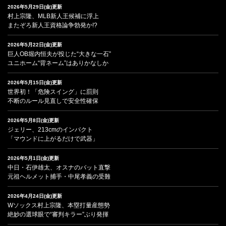
2026年5月29日(金)更新
村上宗隆、MLB新人王候補に浮上
またぞろ新人王資格論争勃発か!?
2026年5月22日(金)更新
巨人OB堀内恒夫が投じた“大きな一石”
ユニホーム“背ネーム”はありかなしか
2026年5月15日(金)更新
世界初！「危険スイング」に罰則
不断のルール見直しで安全性確保
2026年5月8日(金)更新
ジェリー、213cmのインパクト
「マウンドに上がるだけで武器」
2026年5月1日(金)更新
中日・石伊雄太、オスナのバット直撃
元祖ヘルメット捕手・中尾孝義の受難
2026年4月24日(金)更新
Wソックス村上宗隆、本塁打量産態勢
絶妙の選球眼で“審判キラー”ぶり発揮