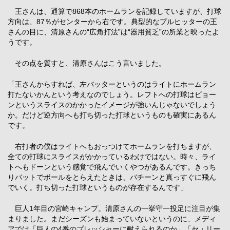
王さんは、通算で868本のホームランを記録していますが、打球
方向は、87％がセンターから右です。典型的なプルヒッターの王
さんの目に、清原さんの“広角打法”は“器用貧乏”の所業と映ったよ
うです。
その点を質すと、清原さんはこう言いました。
「王さんからすれば、左バッターというのはライトにホームラン
打たないかんという考えなのでしょう。レフトへの打球はビョー
ンというスライスのかかったイメージが強いんじゃないでしょう
か。だけど逆方向へも打ち切った打球というものも確実にあるん
です。
右打者の僕はライトへもおっつけてホームランを打ちますが、
全ての打球にスライスがかかっているわけではない。時々、ライ
トへもドーンという感覚で飛んでいくやつがあるんです。きっち
りバットでボールをとらえたときは、バチーンと真っすぐに飛ん
でいく。打ち切った打球というものが存在するんです」
巨人1年目の宮崎キャンプ。清原さんの一挙守一投足に注目が集
まりました。まだシーズンも始まっていないというのに、メディ
アでは「巨人の4番のプレッシャーに耐えられるのか」「セ・リー