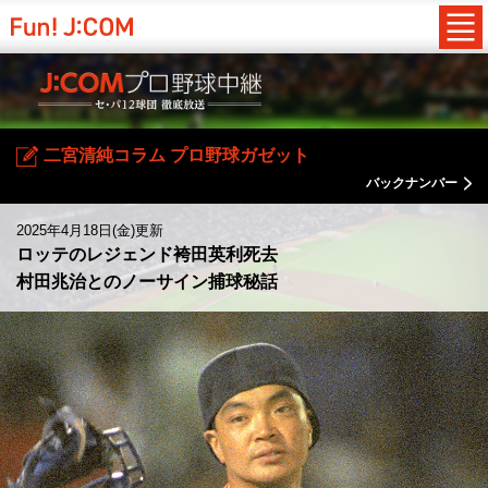
二宮清純コラム プロ野球ガゼット
バックナンバー
2025年4月18日(金)更新
ロッテのレジェンド袴田英利死去
村田兆治とのノーサイン捕球秘話