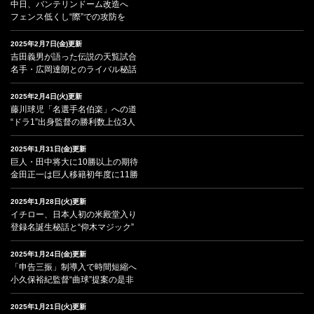
中日、バンテリンドーム改造へ
フェンス低くし“際”での攻防を
2025年2月7日(金)更新
吉田義男が語った伝説の天覧試合
名手・広岡達朗とのライバル秘話
2025年2月4日(火)更新
藤川球児「名選手名伯楽」への道
“ドラ1”出身監督の勝利数上位3人
2025年1月31日(金)更新
巨人・田中将大に10勝以上の期待
金田正一は巨人移籍初年度に11勝
2025年1月28日(火)更新
イチロー、日本人初の米殿堂入り
登録名誕生秘話と“仰木マジック”
2025年1月24日(金)更新
「申告三振」制導入で時間短縮へ
小久保裕紀監督“曲球”提案の是非
2025年1月21日(火)更新