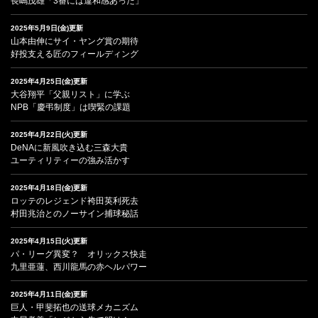
長嶋茂雄「3番には違和感あった」
2025年5月9日(金)更新
山本由伸にサイ・ヤング賞の期待
好投支える匠のフィールディング
2025年4月25日(金)更新
大谷翔平「父親リスト」に学ぶ
NPB「慶弔制度」は喫緊の課題
2025年4月22日(火)更新
DeNAに新風吹き込む三森大貴
ユーティリティーの強み活かす
2025年4月18日(金)更新
ロッテのレジェンド袴田英利死去
村田兆治とのノーサイン捕球秘話
2025年4月15日(火)更新
パ・リーグ異変？ オリックス快走
九里亜蓮、西川龍馬の赤ヘルパワー
2025年4月11日(金)更新
巨人・甲斐拓也の送球メカニズム