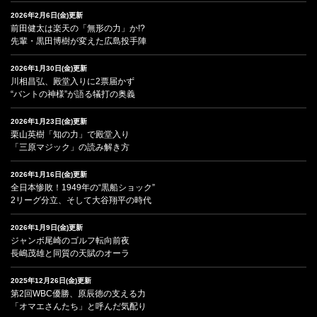
2026年2月6日(金)更新
前田健太は楽天の「無形の力」か!?
先輩・黒田博樹が変えた広島投手陣
2026年1月30日(金)更新
川相昌弘、殿堂入りに2票届かず
“バントの神様”が語る犠打の奥義
2026年1月23日(金)更新
栗山英樹「知の力」で殿堂入り
「三原マジック」の読み解き方
2026年1月16日(金)更新
全日本惨敗！1949年の“黒船ショック”
2リーグ分立、そして大谷翔平の時代
2026年1月9日(金)更新
ジャンボ尾崎のゴルフ転向前夜
長嶋茂雄と同質の天賦のオーラ
2025年12月26日(金)更新
第2回WBC優勝、原辰徳の支える力
「オマエさんたち」と呼んだ気配り