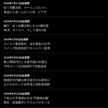
2026年7月17日(金)更新
佐々木麟太郎、マーリンズ入りへ
底辺から這い上がったM・ピアザ
2026年7月10日(金)更新
豪打・佐々木麟太郎に3つの選択肢
MLB、ホークス、そして第3の道
2026年7月3日(金)更新
ホークス栗原陵矢、自己最多の22号
スイング軌道体得でホームラン急増
2026年6月26日(金)更新
橋上秀樹代行と古葉竹識の共通点
75年カープは3指揮官で悲願達成
2026年6月19日(金)更新
指揮官交代劇は東北楽天のお家芸か
まさかのロッテ吉井理人前監督招聘
2026年6月12日(金)更新
下剋上の予感漂わせる“守護神左腕”
西武・岩城颯空とヤクルトのキハダ