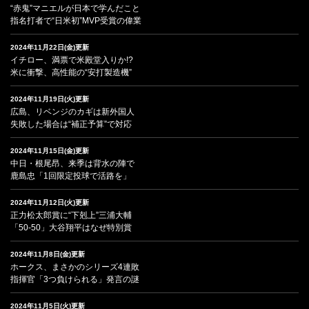
“赤鬼”マニエルが日本で学んだこと
指名打者で“日米初”MVP受賞の偉業
2024年11月22日(金)更新
イチロー、満票で米殿堂入りか!?
米に衝撃、高性能の“安打製造機”
2024年11月19日(火)更新
広島、リベンジのカギは新外国人
失敗した場合は“補正予算”で対応
2024年11月15日(金)更新
中日・根尾昂、来季は背水の陣で
鹿島忠「1回限定投球で活路を」
2024年11月12日(火)更新
正力松太郎賞に“下剋上”三浦大輔
「50-50」大谷翔平はなぜ特別賞
2024年11月8日(金)更新
ホークス、まさかのシリーズ4連敗
指揮官「3つ負けられる」発言の謎
2024年11月5日(火)更新