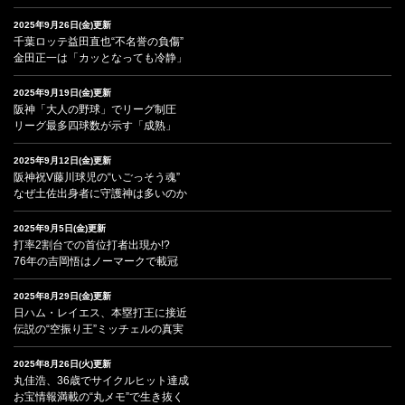
2025年9月26日(金)更新
千葉ロッテ益田直也“不名誉の負傷”
金田正一は「カッとなっても冷静」
2025年9月19日(金)更新
阪神「大人の野球」でリーグ制圧
リーグ最多四球数が示す「成熟」
2025年9月12日(金)更新
阪神祝V藤川球児の“いごっそう魂”
なぜ土佐出身者に守護神は多いのか
2025年9月5日(金)更新
打率2割台での首位打者出現か!?
76年の吉岡悟はノーマークで載冠
2025年8月29日(金)更新
日ハム・レイエス、本塁打王に接近
伝説の“空振り王”ミッチェルの真実
2025年8月26日(火)更新
丸佳浩、36歳でサイクルヒット達成
お宝情報満載の“丸メモ”で生き抜く