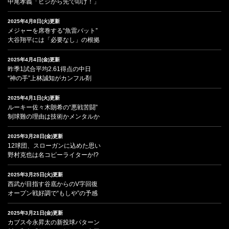
中尾孝義「ヒジから先で叩け！」
2025年4月8日(火)更新
メジャーを席巻する“魚雷バット”
大谷翔平には「必要なし」の根拠
2025年4月4日(金)更新
昨季1試合平均2.61得点の中日
“神の手”上林誠知がカンフル剤
2025年4月1日(火)更新
ルーキー佐々木朗希の“悪戦苦闘”
制球難の理由は技術かメンタルか
2025年3月28日(金)更新
12球団、スローガンに込めた思い
野村克也は名コピーライターか!?
2025年3月25日(火)更新
西武が目指す谷底からのV字回復
オープン戦好調で“もしや”の予感
2025年3月21日(金)更新
カブス今永昇太の新投球パターン