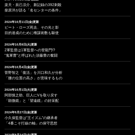
楽天・辰己涼介、新記録の392刺殺
柴原洋が語る「名センターの条件」
2024年10月11日(金)更新
ピート・ローズ死去、その光と影
目的達成のために権謀術数も駆使
2024年10月8日(火)更新
2軍監督は1軍監督への登龍門!?
“鬼軍曹”と呼ばれた須藤豊の奮闘
2024年10月4日(金)更新
菅野智之「復活」を川口和久が分析
「腰の位置の高さ」が意味するもの
2024年10月1日(火)更新
阿部慎之助、巨人にVを取り戻す
「顕微鏡」と「望遠鏡」の好采配
2024年9月27日(金)更新
小久保監督は“王イズム”の継承者
「4番こそ打線の軸」の保守思想
2024年9月24日(火)更新