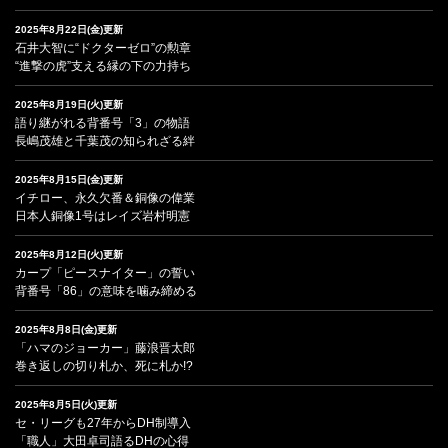
2025年8月22日(金)更新
石井大智に“ドクターゼロ”の勲章
“進撃の虎”支える縁の下の力持ち
2025年8月19日(火)更新
語り継がれる背番号「3」の物語
長嶋茂雄と千葉茂の知られざる絆
2025年8月15日(金)更新
イチロー、永久欠番＆銅像の偉業
日本人銅像1号はレイズ岩村明憲
2025年8月12日(火)更新
カープ「ピースナイター」の誓い
背番号「86」の意味を噛み締める
2025年8月8日(金)更新
「ハマのジョーカー」藤浪晋太郎
巻き返しの切り札か、死に札か!?
2025年8月5日(火)更新
セ・リーグも27年からDH制導入
「職人」大田卓司語るDHの心得