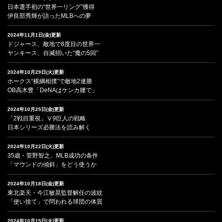
日本選手初の“世界一リング”獲得
伊良部秀輝が語ったMLBへの夢
2024年11月1日(金)更新
ドジャース、敵地で8度目の世界一
ヤンキース、自滅招いた“魔の5回”
2024年10月29日(火)更新
ホークス“横綱相撲”で敵地2連勝
OB高木豊「DeNAはケンカ腰で」
2024年10月25日(金)更新
「2戦目重視」Ⅴ9巨人の戦略
日本シリーズ必勝法を読み解く
2024年10月22日(火)更新
35歳・菅野智之、MLB成功の条件
「マウンドの傾斜」をどう使うか
2024年10月18日(金)更新
東北楽天・今江敏晃監督解任の波紋
「使い捨て」で問われる球団の体質
2024年10月15日(火)更新