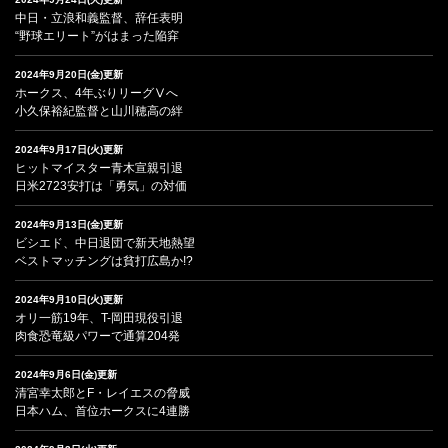
中日・立浪和義監督、辞任表明
“野球エリート”がはまった陥穽
2024年9月20日(金)更新
ホークス、4年ぶりリーグⅤへ
小久保裕紀監督と山川穂高の絆
2024年9月17日(火)更新
ヒットマイスター青木宣親引退
日米2723安打は「勇気」の対価
2024年9月13日(金)更新
ビシエド、中日退団で新天地熱望
ベストマッチングは貧打広島か!?
2024年9月10日(火)更新
オリ一筋19年、T-岡田現役引退
肉食恐竜級パワーで通算204発
2024年9月6日(金)更新
清宮幸太郎とF・レイエスの脅威
日本ハム、首位ホークスに4連勝