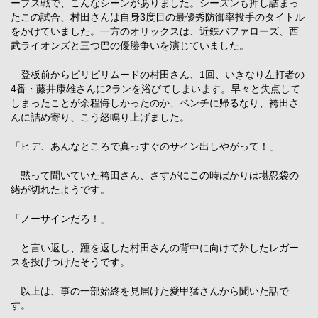
ーブス戦で、こんなシーンがありました。シーズンも押し詰まっ
たこの試合、村田さんは自身3度目の最優秀防御率投手のタイトル
をかけていました。一方のオリックスは、近鉄バファローズ、西
武ライオンズと三つ巴の優勝争いを演じていました。
登板前からピリピリムードの村田さん、1回、いきなり左打者の
4番・藤井康雄さんに2ランを浴びてしまいます。早々と失点して
しまったことが余程悔しかったのか、ベンチに帰るなり、袴田さ
んに詰め寄り、こう怒鳴り上げました。
「ヒデ、あんなところで真っすぐのサイン出しやがって！」
黙って聞いていた袴田さん、さすがにこの時ばかりは堪忍袋の
緒が切れたようです。
「ノーサインだろ！」
と言い返し、踵を返した村田さんの背中に向けて外したレガー
スを投げつけたそうです。
以上は、事の一部始終を見届けた愛甲猛さんから聞いた話で
す。