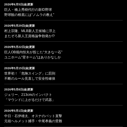
2026年6月5日(金)更新
巨人・橋上秀樹代行の新ID野球
野球観の根底には“ノムラの教え”
2026年5月29日(金)更新
村上宗隆、MLB新人王候補に浮上
またぞろ新人王資格論争勃発か!?
2026年5月22日(金)更新
巨人OB堀内恒夫が投じた“大きな一石”
ユニホーム“背ネーム”はありかなしか
2026年5月15日(金)更新
世界初！「危険スイング」に罰則
不断のルール見直しで安全性確保
2026年5月8日(金)更新
ジェリー、213cmのインパクト
「マウンドに上がるだけで武器」
2026年5月1日(金)更新
中日・石伊雄太、オスナのバット直撃
元祖ヘルメット捕手・中尾孝義の受難