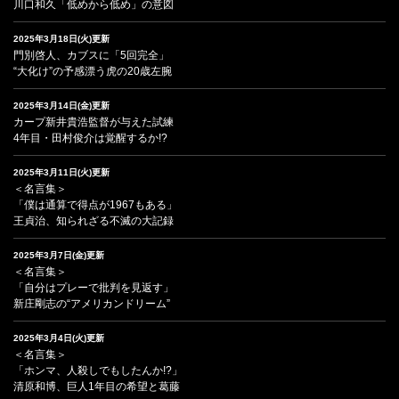
川口和久「低めから低め」の意図
2025年3月18日(火)更新
門別啓人、カブスに「5回完全」
“大化け”の予感漂う虎の20歳左腕
2025年3月14日(金)更新
カープ新井貴浩監督が与えた試練
4年目・田村俊介は覚醒するか!?
2025年3月11日(火)更新
＜名言集＞
「僕は通算で得点が1967もある」
王貞治、知られざる不滅の大記録
2025年3月7日(金)更新
＜名言集＞
「自分はプレーで批判を見返す」
新庄剛志の“アメリカンドリーム”
2025年3月4日(火)更新
＜名言集＞
「ホンマ、人殺しでもしたんか!?」
清原和博、巨人1年目の希望と葛藤