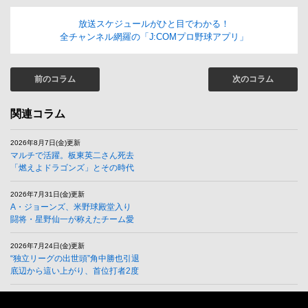
放送スケジュールがひと目でわかる！
全チャンネル網羅の「J:COMプロ野球アプリ」
前のコラム
次のコラム
関連コラム
2026年8月7日(金)更新
マルチで活躍。板東英二さん死去
「燃えよドラゴンズ」とその時代
2026年7月31日(金)更新
A・ジョーンズ、米野球殿堂入り
闘将・星野仙一が称えたチーム愛
2026年7月24日(金)更新
“独立リーグの出世頭”角中勝也引退
底辺から這い上がり、首位打者2度