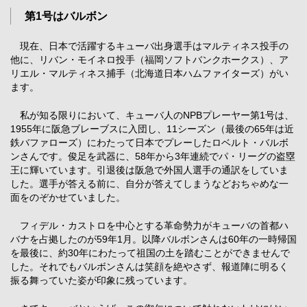
第1号はバルボン
現在、日本で活躍するキューバ出身選手はマルティネス投手の
他に、リバン・モイネロ投手（福岡ソフトバンクホークス）、ア
リエル・マルティネス捕手（北海道日本ハムファイターズ）がい
ます。
私が知る限りにおいて、キューバ人のNPBプレーヤー第1号は、
1955年に阪急ブレーブスに入団し、11シーズン（最後の65年は近
鉄バファローズ）にわたって日本でプレーしたロベルト・バルボ
ンさんです。俊足を武器に、58年から3年連続でパ・リーグの盗塁
王に輝いています。引退後は阪急で外国人選手の通訳をしていま
した。選手が答える前に、自分が答えてしまうなどおちゃめな一
面をのぞかせていました。
フィデル・カストロを中心とする革命勢力がキューバの首都ハ
バナを占拠したのが59年1月。以降バルボンさんは60年の一時帰国
を最後に、約30年にわたって祖国の土を踏むことができませんで
した。それでもバルボンさんは笑顔を絶やさず、報道陣に明るく
振る舞っていた姿が印象に残っています。