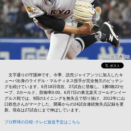
文字通りの守護神です。今季、読売ジャイアンツに加入したキ
ューバ出身のライデル・マルティネス投手が完全無欠のピッチン
グを続けています。6月18日現在、27試合に登板し、1勝0敗22セ
ーブ、2ホールド、防御率0.00。6月7日の東北楽天ゴールデンイー
グルス戦では、9回の1イニングを無失点で切り抜け、2012年に山
口鉄也さんがマークした、開幕からの24試合連続無失点記録を更
新。現在は27試合にまで伸ばしています。
プロ野球の日程･テレビ放送予定はこちら