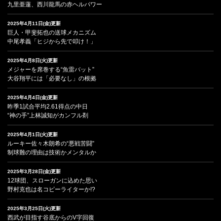
九里亜蓮、西川龍馬の赤ヘルパワー
2025年4月11日(金)更新
巨人・甲斐拓也の送球メカニズム
中尾孝義「ヒジから先で叩け！」
2025年4月8日(火)更新
メジャーを席巻する“魚雷バット”
大谷翔平には「必要なし」の根拠
2025年4月4日(金)更新
昨季1試合平均2.61得点の中日
“神の手”上林誠知がカンフル剤
2025年4月1日(火)更新
ルーキー佐々木朗希の“悪戦苦闘”
制球難の理由は技術かメンタルか
2025年3月28日(金)更新
12球団、スローガンに込めた思い
野村克也は名コピーライターか!?
2025年3月25日(火)更新
西武が目指す谷底からのV字回復