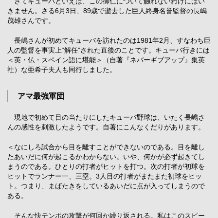
さてキューバといえば、この御仁について触れないわけにはい
きません。さる6月3日、89歳で逝去した巨人終身名誉監督の長嶋
茂雄さんです。
長嶋さんが初めてキューバを訪れたのは1981年2月、すなわち巨
人の監督を事実上“解任”された直後のことです。キューバ行きには
＜英・仏・スペイン語に堪能＞（自著『ネバーギブアップ』集英
社）な亜希子夫人も同行しました。
アマ最強軍団
現地で初めて目の当たりにしたキューバ野球は、いたく長嶋さ
んの感性を刺激したようです。自著にこんなくだりがあります。
＜なにしろ試合から目を離すことができないのである。目を離し
たあいだに何が起こるかわからない。いや、何かが必ず起きてし
まうのである。ひとりの打者がヒットを打つ。次の打者が初球を
ヒットでランナー一、三塁。3人目の打者がまたまた初球をヒッ
ト。つまり、まばたきをしているあいだに点が入ってしまうので
ある。
そんな快テンポの攻撃が何回か繰り返される。私はこのスピー