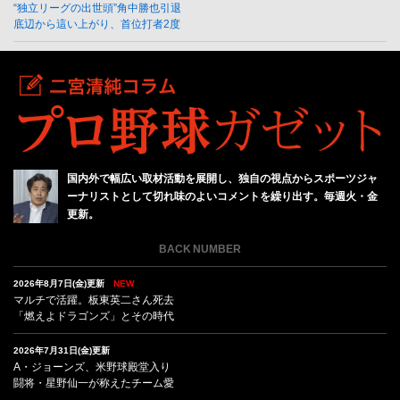
“独立リーグの出世頭”角中勝也引退
底辺から這い上がり、首位打者2度
国内外で幅広い取材活動を展開し、独自の視点からスポーツジャ
ーナリストとして切れ味のよいコメントを繰り出す。毎週火・金
更新。
BACK NUMBER
2026年8月7日(金)更新
NEW
マルチで活躍。板東英二さん死去
「燃えよドラゴンズ」とその時代
2026年7月31日(金)更新
A・ジョーンズ、米野球殿堂入り
闘将・星野仙一が称えたチーム愛