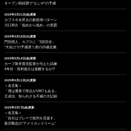
オープン戦好調で“もしや”の予感
2025年3月21日(金)更新
カブス今永昇太の新投球パターン
川口和久「低めから低め」の意図
2025年3月18日(火)更新
門別啓人、カブスに「5回完全」
“大化け”の予感漂う虎の20歳左腕
2025年3月14日(金)更新
カープ新井貴浩監督が与えた試練
4年目・田村俊介は覚醒するか!?
2025年3月11日(火)更新
＜名言集＞
「僕は通算で得点が1967もある」
王貞治、知られざる不滅の大記録
2025年3月7日(金)更新
＜名言集＞
「自分はプレーで批判を見返す」
新庄剛志の“アメリカンドリーム”