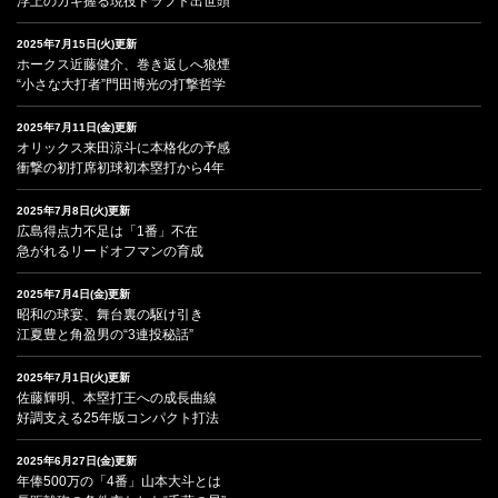
浮上のカギ握る現役ドラフト出世頭
2025年7月15日(火)更新
ホークス近藤健介、巻き返しへ狼煙
“小さな大打者”門田博光の打撃哲学
2025年7月11日(金)更新
オリックス来田涼斗に本格化の予感
衝撃の初打席初球初本塁打から4年
2025年7月8日(火)更新
広島得点力不足は「1番」不在
急がれるリードオフマンの育成
2025年7月4日(金)更新
昭和の球宴、舞台裏の駆け引き
江夏豊と角盈男の“3連投秘話”
2025年7月1日(火)更新
佐藤輝明、本塁打王への成長曲線
好調支える25年版コンパクト打法
2025年6月27日(金)更新
年俸500万の「4番」山本大斗とは