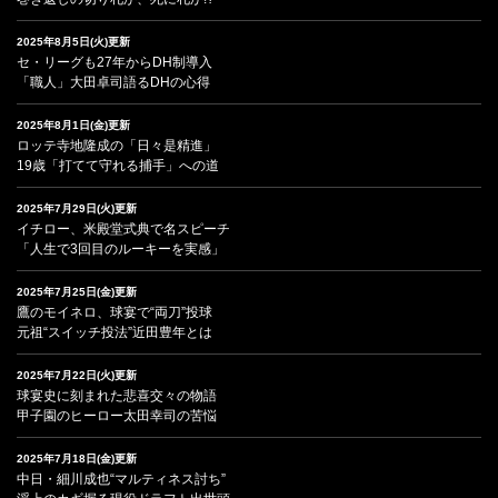
2025年8月5日(火)更新
セ・リーグも27年からDH制導入
「職人」大田卓司語るDHの心得
2025年8月1日(金)更新
ロッテ寺地隆成の「日々是精進」
19歳「打てて守れる捕手」への道
2025年7月29日(火)更新
イチロー、米殿堂式典で名スピーチ
「人生で3回目のルーキーを実感」
2025年7月25日(金)更新
鷹のモイネロ、球宴で“両刀”投球
元祖“スイッチ投法”近田豊年とは
2025年7月22日(火)更新
球宴史に刻まれた悲喜交々の物語
甲子園のヒーロー太田幸司の苦悩
2025年7月18日(金)更新
中日・細川成也“マルティネス討ち”