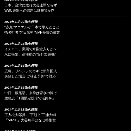
日本、台湾に敗れ大会連覇ならず
WBC連覇への課題は継投策か!?
2024年11月26日(火)更新
“赤鬼”マニエルが日本で学んだこと
指名打者で“日米初”MVP受賞の偉業
2024年11月22日(金)更新
イチロー、満票で米殿堂入りか!?
米に衝撃、高性能の“安打製造機”
2024年11月19日(火)更新
広島、リベンジのカギは新外国人
失敗した場合は“補正予算”で対応
2024年11月15日(金)更新
中日・根尾昂、来季は背水の陣で
鹿島忠「1回限定投球で活路を」
2024年11月12日(火)更新
正力松太郎賞に“下剋上”三浦大輔
「50-50」大谷翔平はなぜ特別賞