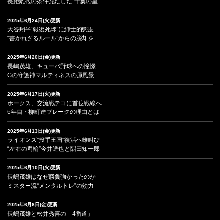
長距離砲の条件充たした“千葉の星”
2025年6月24日(火)更新
大谷翔平“報復死球”に紳士的態度
“書かれざるルール”からの脱却を
2025年6月20日(金)更新
長嶋茂雄、キューバ野球への憧憬
Gの守護神マルティネスの原風景
2025年6月17日(火)更新
ホークス、交流戦テコに首位戦線へ
6年目・柳町達ブレークの理由とは
2025年6月13日(金)更新
ライオンズ“投手王国”復活へ雄叫び
“左右の両輪”今井達也と隅田知一郎
2025年6月10日(火)更新
長嶋茂雄はなぜ勝負強かったのか
ミスター流“メンタルトレ”の効力
2025年6月6日(金)更新
長嶋茂雄と松井秀喜の「4番道」