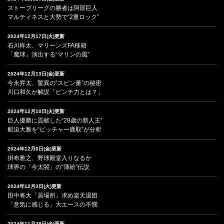
ストーブリーグの勝者は阿部巨人
マルティネスと大勢で“2重ロック”
2024年12月17日(火)更新
石川柊太、マリーンズFA移籍
「魔球」演出する“マリンの風”
2024年12月13日(金)更新
今永昇太、驚異の“スピン量”の秘密
川口和久が解説「ピンチ力とは？」
2024年12月10日(火)更新
巨人優勝に貢献した“28歳の新人王”
船迫大雅を“ピッチャー鹿取”が分析
2024年12月6日(金)更新
掛布雅之、野球殿堂入りなるか
球界の「今太閤」の“薄給”伝説
2024年12月3日(火)更新
田中将大「居場所」求め楽天退団
「意気に感じる」大エースの不憫
2024年11月29日(金)更新