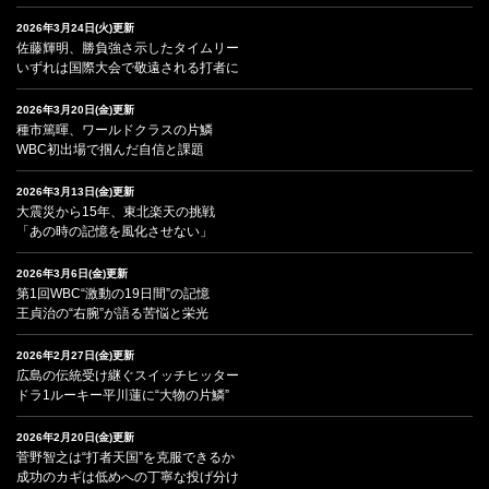
2026年3月24日(火)更新
佐藤輝明、勝負強さ示したタイムリー
いずれは国際大会で敬遠される打者に
2026年3月20日(金)更新
種市篤暉、ワールドクラスの片鱗
WBC初出場で掴んだ自信と課題
2026年3月13日(金)更新
大震災から15年、東北楽天の挑戦
「あの時の記憶を風化させない」
2026年3月6日(金)更新
第1回WBC“激動の19日間”の記憶
王貞治の“右腕”が語る苦悩と栄光
2026年2月27日(金)更新
広島の伝統受け継ぐスイッチヒッター
ドラ1ルーキー平川蓮に“大物の片鱗”
2026年2月20日(金)更新
菅野智之は“打者天国”を克服できるか
成功のカギは低めへの丁寧な投げ分け