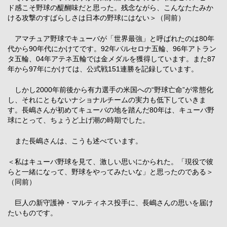
ド感こそ野球の醍醐味だと思った。残念ながら、こんなたたみか
ける攻撃のすばらしさは日本の野球にはない＞（同前）
アマチュア野球でキューバが「世界最強」と呼ばれたのは80年
代から90年代にかけてです。92年バルセロナ五輪、96年アトラン
タ五輪、04年アテネ五輪では金メダルを獲得しています。また87
年から97年にかけては、公式戦151連勝を記録しています。
しかし2000年前後から有力選手の米国への“野球亡命”が常態化
し、それにともないナショナルチームの実力も低下していきま
す。長嶋さんが初めてキューバの地を踏んだ80年は、キューバ野
球にとって、ちょうど上げ潮の時期でした。
また長嶋さんは、こうも述べています。
＜私はキューバ野球を見て、激しい思いにかられた。「現役で彼
らと一緒になって、野球をやってみたいな」と思ったのである＞
（同前）
巨人の新守護神・マルティネス投手に、長嶋さんの思いを届け
たいものです。