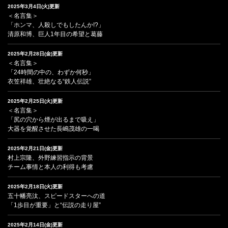
2025年3月4日(火)更新
＜名言集＞
「ホンマ、人殺しでもしたんか!?」
清原和博、巨人1年目の希望と葛藤
2025年2月28日(金)更新
＜名言集＞
「24時間の中の、わずか何秒」
衣笠祥雄、壮絶なる“鉄人伝説”
2025年2月25日(火)更新
＜名言集＞
「尻の穴から煙が出るまで吸え」
大器を覚醒させた長嶋茂雄の一喝
2025年2月21日(金)更新
村上宗隆、外野練習指示の背景
チーム事情と本人の利得も考慮
2025年2月18日(火)更新
五十幡亮汰、スピードスターへの道
「1歩目が重要」と“伝説の走り屋”
2025年2月14日(金)更新