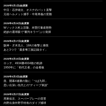
2026年5月1日(金)更新
中日・石伊雄太、オスナのバット直撃
元祖ヘルメット捕手・中尾孝義の受難
2026年4月24日(金)更新
Wソックス村上宗隆、本塁打量産態勢
絶妙の選球眼で“審判キラー”ぶり発揮
2026年4月17日(金)更新
阪神・才木浩人、16Kの衝撃と痛恨
あと3つで「最多奪三振記録タイ」
2026年4月10日(金)更新
ロッテ、4934勝4934敗の軌跡
1950年に「初代王者」の金看板
2026年4月3日(金)更新
燕、開幕4連勝の陰に「つば九郎」
思い出深い先代との“ディープ筆談”
2026年3月27日(金)更新
周東佑京、スーパープレーの背景
内野出身外野手特有のダイブ捕球