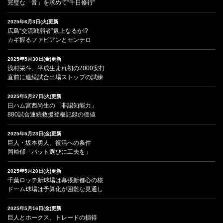
完璧な「音」を求めて“千日修行”
2025年6月3日(火)更新
広島“交流戦弱者”返上なるか!?
カギ握るファビアンとモンテロ
2025年5月30日(金)更新
浅村栄斗、平成生まれ初の2000安打
直前に連続試合出場ストップの試練
2025年5月27日(火)更新
日ハム宮西尚生の「非認知能力」
880試合連続救援登板記録の価値
2025年5月23日(金)更新
巨人・坂本勇人、復活への条件
岡﨑郁「バット選びに工夫を」
2025年5月20日(火)更新
千葉ロッテ新球場は幕張新都心の核
ドーム球場は予算化が困難な見通し
2025年5月16日(金)更新
巨人とホークス、トレードの損得