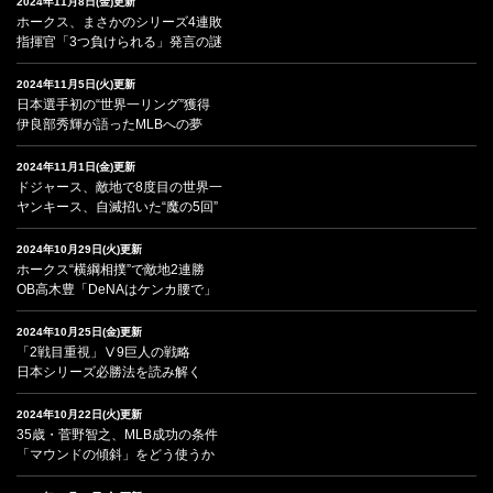
2024年11月8日(金)更新
ホークス、まさかのシリーズ4連敗
指揮官「3つ負けられる」発言の謎
2024年11月5日(火)更新
日本選手初の“世界一リング”獲得
伊良部秀輝が語ったMLBへの夢
2024年11月1日(金)更新
ドジャース、敵地で8度目の世界一
ヤンキース、自滅招いた“魔の5回”
2024年10月29日(火)更新
ホークス“横綱相撲”で敵地2連勝
OB高木豊「DeNAはケンカ腰で」
2024年10月25日(金)更新
「2戦目重視」Ⅴ9巨人の戦略
日本シリーズ必勝法を読み解く
2024年10月22日(火)更新
35歳・菅野智之、MLB成功の条件
「マウンドの傾斜」をどう使うか