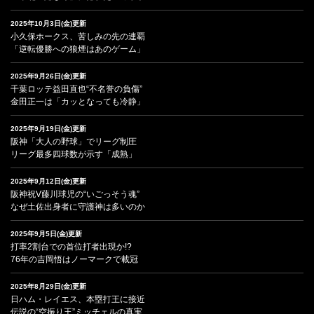
2025年10月3日(金)更新
小久保ホークス、苦しみの先の連覇
「逆転優勝への狼煙はあのゲーム」
2025年9月26日(金)更新
千葉ロッテ益田直也“不名誉の負傷”
金田正一は「カッとなっても冷静」
2025年9月19日(金)更新
阪神「大人の野球」でリーグ制圧
リーグ最多四球数が示す「成熟」
2025年9月12日(金)更新
阪神祝V藤川球児の“いごっそう魂”
なぜ土佐出身者に守護神は多いのか
2025年9月5日(金)更新
打率2割台での首位打者出現か!?
76年の吉岡悟はノーマークで載冠
2025年8月29日(金)更新
日ハム・レイエス、本塁打王に接近
伝説の“空振り王”ミッチェルの真実