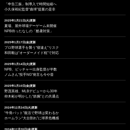
「申告三振」制導入で時間短縮へ
小久保裕紀監督“曲球”提案の是非
2025年1月21日(火)更新
夏場、屋外球場デーゲーム未開催
NPB待ったなしの「酷暑対策」
2025年1月17日(金)更新
プロ野球選手を襲う“寝違え”リスク
和田毅は“オーダーメイド枕”で対応
2025年1月14日(火)更新
NPB、ピッチャー出身監督が半数
ノムさん“投手NG”発言も今や昔
2025年1月10日(金)更新
野茂英雄、MLBデビューから30年
仰木彬が明かした“鉄腕”との共通点
2024年12月24日(火)更新
“牛骨バット”復活で野球は変わるか
ホームラン“大台割れ”に球界危機感
2024年12月20日(金)更新