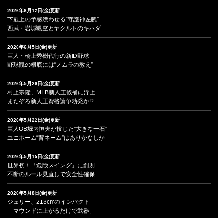
2026年6月12日(金)更新
下剋上の予感漂わせる“守護神左腕”
西武・岩城颯空とヤクルトのキハダ
2026年6月5日(金)更新
巨人・橋上秀樹代行の新ID野球
野球観の根底には“ノムラの教え”
2026年5月29日(金)更新
村上宗隆、MLB新人王候補に浮上
またぞろ新人王資格論争勃発か!?
2026年5月22日(金)更新
巨人OB堀内恒夫が投じた“大きな一石”
ユニホーム“背ネーム”はありかなしか
2026年5月15日(金)更新
世界初！「危険スイング」に罰則
不断のルール見直しで安全性確保
2026年5月8日(金)更新
ジェリー、213cmのインパクト
「マウンドに上がるだけで武器」