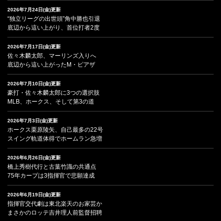
2026年7月24日(金)更新
“独立リーグの出世頭”角中勝也引退
底辺から這い上がり、首位打者2度
2026年7月17日(金)更新
佐々木麟太郎、マーリンズ入りへ
底辺から這い上がったM・ピアザ
2026年7月10日(金)更新
豪打・佐々木麟太郎に3つの選択肢
MLB、ホークス、そして第3の道
2026年7月3日(金)更新
ホークス栗原陵矢、自己最多の22号
スイング軌道体得でホームラン急増
2026年6月26日(金)更新
橋上秀樹代行と古葉竹識の共通点
75年カープは3指揮官で悲願達成
2026年6月19日(金)更新
指揮官交代劇は東北楽天のお家芸か
まさかのロッテ吉井理人前監督招聘