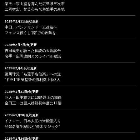
楽天・宗山塁を育んだ広島県三次市
二岡智宏、梵英心ら名遊撃手の産地
2025年2月11日(火)更新
中日、バンテリンドーム改造へ
フェンス低くし“際”での攻防を
2025年2月7日(金)更新
吉田義男が語った伝説の天覧試合
名手・広岡達朗とのライバル秘話
2025年2月4日(火)更新
藤川球児「名選手名伯楽」への道
“ドラ1”出身監督の勝利数上位3人
2025年1月31日(金)更新
巨人・田中将大に10勝以上の期待
金田正一は巨人移籍初年度に11勝
2025年1月28日(火)更新
イチロー、日本人初の米殿堂入り
登録名誕生秘話と“仰木マジック”
2025年1月24日(金)更新