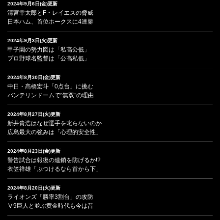
2024年9月6日(金)更新
清宮幸太郎とF・レイエスの脅威
日本ハム、首位ホークスに4連勝
2024年9月3日(火)更新
甲子園の勢力図は「私高公低」
プロ野球名監督は「公高私低」
2024年8月30日(金)更新
中日・髙橋宏斗「0点台」に挑む
バンテリンドームで“無双”の理由
2024年8月27日(火)更新
新井貴浩はなぜ選手を叱らないのか
広島最大の強みは「心理的安全性」
2024年8月23日(金)更新
警告試合は報復の連鎖を防げるか!?
衣笠祥雄「ぶつけるなら首から下」
2024年8月20日(火)更新
ライオンズ「勝率3割台」の攻防
Ⅴ9巨人と並ぶ黄金時代も今は昔