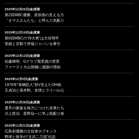
2025年12月26日(金)更新
第2回WBC優勝、原辰徳の支える力
「オマエさんたち」と呼んだ気配り
2025年12月19日(金)更新
第6回WBCの“侍大将”は大谷翔平
実績と言動で井端ジャパンを牽引
2025年12月12日(金)更新
佐藤輝明、Gグラブ賞受賞の背景
ファースト大山悠輔に感謝の理由
2025年12月5日(金)更新
1976年“長嶋巨人”初V支えたOH砲
王貞治と張本勲、友情とライバル心
2025年11月28日(金)更新
選手の家族を味方につけた名将たち
川上哲治、星野仙一に学ぶ気配り術
2025年11月21日(金)更新
広島初優勝の立役者ホプキンス
野球と医学の“文武二刀流”伝説