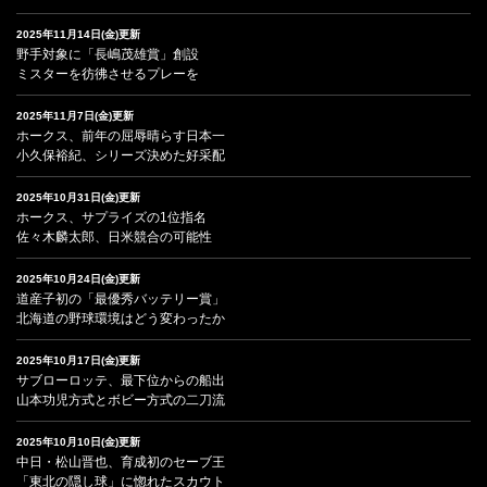
2025年11月14日(金)更新
野手対象に「長嶋茂雄賞」創設
ミスターを彷彿させるプレーを
2025年11月7日(金)更新
ホークス、前年の屈辱晴らす日本一
小久保裕紀、シリーズ決めた好采配
2025年10月31日(金)更新
ホークス、サプライズの1位指名
佐々木麟太郎、日米競合の可能性
2025年10月24日(金)更新
道産子初の「最優秀バッテリー賞」
北海道の野球環境はどう変わったか
2025年10月17日(金)更新
サブローロッテ、最下位からの船出
山本功児方式とボビー方式の二刀流
2025年10月10日(金)更新
中日・松山晋也、育成初のセーブ王
「東北の隠し球」に惚れたスカウト