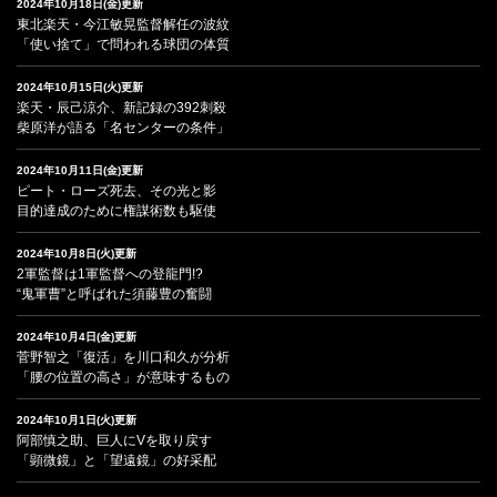
2024年10月18日(金)更新
東北楽天・今江敏晃監督解任の波紋
「使い捨て」で問われる球団の体質
2024年10月15日(火)更新
楽天・辰己涼介、新記録の392刺殺
柴原洋が語る「名センターの条件」
2024年10月11日(金)更新
ピート・ローズ死去、その光と影
目的達成のために権謀術数も駆使
2024年10月8日(火)更新
2軍監督は1軍監督への登龍門!?
“鬼軍曹”と呼ばれた須藤豊の奮闘
2024年10月4日(金)更新
菅野智之「復活」を川口和久が分析
「腰の位置の高さ」が意味するもの
2024年10月1日(火)更新
阿部慎之助、巨人にVを取り戻す
「顕微鏡」と「望遠鏡」の好采配