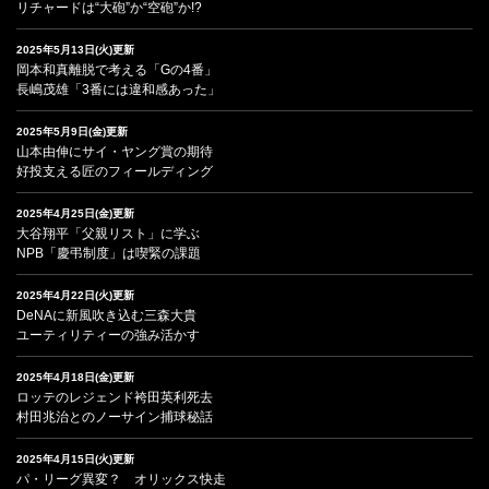
リチャードは“大砲”か“空砲”か!?
2025年5月13日(火)更新
岡本和真離脱で考える「Gの4番」
長嶋茂雄「3番には違和感あった」
2025年5月9日(金)更新
山本由伸にサイ・ヤング賞の期待
好投支える匠のフィールディング
2025年4月25日(金)更新
大谷翔平「父親リスト」に学ぶ
NPB「慶弔制度」は喫緊の課題
2025年4月22日(火)更新
DeNAに新風吹き込む三森大貴
ユーティリティーの強み活かす
2025年4月18日(金)更新
ロッテのレジェンド袴田英利死去
村田兆治とのノーサイン捕球秘話
2025年4月15日(火)更新
パ・リーグ異変？ オリックス快走