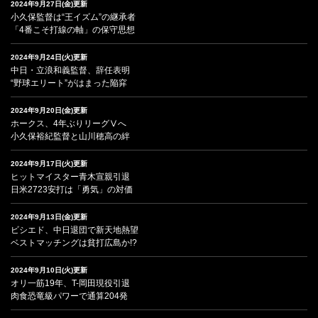
2024年9月27日(金)更新
小久保監督は“王イズム”の継承者
「4番こそ打線の軸」の保守思想
2024年9月24日(火)更新
中日・立浪和義監督、辞任表明
“野球エリート”がはまった陥穽
2024年9月20日(金)更新
ホークス、4年ぶりリーグⅤへ
小久保裕紀監督と山川穂高の絆
2024年9月17日(火)更新
ヒットマイスター青木宣親引退
日米2723安打は「勇気」の対価
2024年9月13日(金)更新
ビシエド、中日退団で新天地熱望
ベストマッチングは貧打広島か!?
2024年9月10日(火)更新
オリ一筋19年、T-岡田現役引退
肉食恐竜級パワーで通算204発