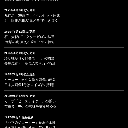
2025年8月26日(火)更新
丸佳浩、36歳でサイクルヒット達成
お宝情報満載の“丸メモ”で生き抜く
2025年8月22日(金)更新
石井大智に“ドクターゼロ”の勲章
“進撃の虎”支える縁の下の力持ち
2025年8月19日(火)更新
語り継がれる背番号「3」の物語
長嶋茂雄と千葉茂の知られざる絆
2025年8月15日(金)更新
イチロー、永久欠番＆銅像の偉業
日本人銅像1号はレイズ岩村明憲
2025年8月12日(火)更新
カープ「ピースナイター」の誓い
背番号「86」の意味を噛み締める
2025年8月8日(金)更新
「ハマのジョーカー」藤浪晋太郎
巻き返しの切り札か、死に札か!?