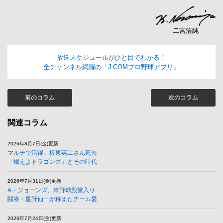
二宮清純
放送スケジュールがひと目でわかる！
全チャンネル網羅の「J:COMプロ野球アプリ」
前のコラム
次のコラム
関連コラム
2026年8月7日(金)更新
マルチで活躍。板東英二さん死去
「燃えよドラゴンズ」とその時代
2026年7月31日(金)更新
A・ジョーンズ、米野球殿堂入り
闘将・星野仙一が称えたチーム愛
2026年7月24日(金)更新