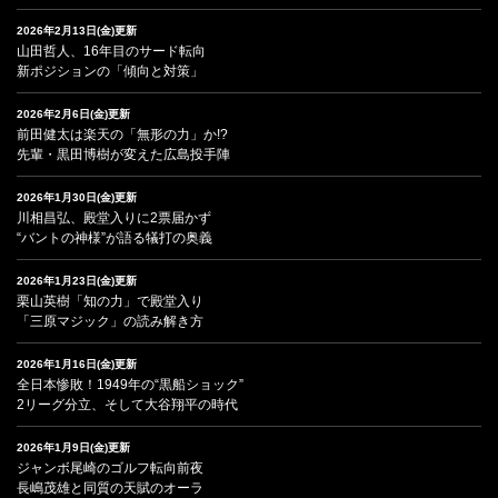
2026年2月13日(金)更新
山田哲人、16年目のサード転向
新ポジションの「傾向と対策」
2026年2月6日(金)更新
前田健太は楽天の「無形の力」か!?
先輩・黒田博樹が変えた広島投手陣
2026年1月30日(金)更新
川相昌弘、殿堂入りに2票届かず
“バントの神様”が語る犠打の奥義
2026年1月23日(金)更新
栗山英樹「知の力」で殿堂入り
「三原マジック」の読み解き方
2026年1月16日(金)更新
全日本惨敗！1949年の“黒船ショック”
2リーグ分立、そして大谷翔平の時代
2026年1月9日(金)更新
ジャンボ尾崎のゴルフ転向前夜
長嶋茂雄と同質の天賦のオーラ