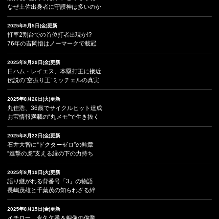
なぜ土佐出身者に守護神は多いのか
2025年9月5日(金)更新
打率2割台での首位打者出現か!?
76年の吉岡悟はノーマークで載冠
2025年8月29日(金)更新
日ハム・レイエス、本塁打王に接近
伝説の“空振り王”ミッチェルの真実
2025年8月26日(火)更新
丸佳浩、36歳でサイクルヒット達成
お宝情報満載の“丸メモ”で生き抜く
2025年8月22日(金)更新
石井大智に“ドクターゼロ”の勲章
“進撃の虎”支える縁の下の力持ち
2025年8月19日(火)更新
語り継がれる背番号「3」の物語
長嶋茂雄と千葉茂の知られざる絆
2025年8月15日(金)更新
イチロー、永久欠番＆銅像の偉業