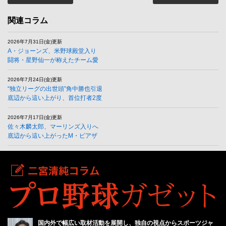
関連コラム
2026年7月31日(金)更新
A・ジョーンズ、米野球殿堂入り
闘将・星野仙一が称えたチーム愛
2026年7月24日(金)更新
“独立リーグの出世頭”角中勝也引退
底辺から這い上がり、首位打者2度
2026年7月17日(金)更新
佐々木麟太郎、マーリンズ入りへ
底辺から這い上がったM・ピアザ
国内外で幅広い取材活動を展開し、独自の視点からスポーツジャ