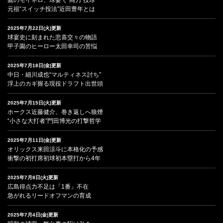
元祖“スイッチ投法”近田豊年とは
2025年7月22日(火)更新
球宴史に刻まれた悲喜交々の物語
甲子園のヒーロー太田幸司の苦悩
2025年7月18日(金)更新
中日・細川成也“マルティネス討ち”
浮上のカギ握る現役ドラフト出世頭
2025年7月15日(火)更新
ホークス近藤健介、巻き返しへ狼煙
“小さな大打者”門田博光の打撃哲学
2025年7月11日(金)更新
オリックス来田涼斗に本格化の予感
衝撃の初打席初球初本塁打から4年
2025年7月8日(火)更新
広島得点力不足は「1番」不在
急がれるリードオフマンの育成
2025年7月4日(金)更新