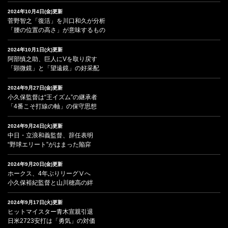
2024年10月4日(金)更新
菅野智之「復活」を川口和久が分析
「腰の位置の高さ」が意味するもの
2024年10月1日(火)更新
阿部慎之助、巨人にVを取り戻す
「顕微鏡」と「望遠鏡」の好采配
2024年9月27日(金)更新
小久保監督は“王イズム”の継承者
「4番こそ打線の軸」の保守思想
2024年9月24日(火)更新
中日・立浪和義監督、辞任表明
“野球エリート”がはまった陥穽
2024年9月20日(金)更新
ホークス、4年ぶりリーグⅤへ
小久保裕紀監督と山川穂高の絆
2024年9月17日(火)更新
ヒットマイスター青木宣親引退
日米2723安打は「勇気」の対価