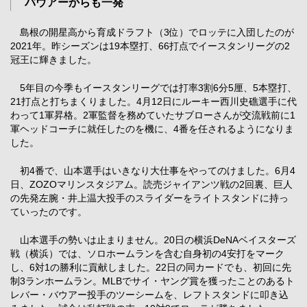
バウアーからも一発
島根の開星高から育成ドラフト（3位）でロッテに入団したのが
2021年。昨シーズンは19本塁打、66打点でイースタンリーグの2
冠王に輝きました。
5年目の今季もイースタンリーグでは打率3割6分5厘、5本塁打、
21打点と打ちまくりました。4月12日にルーキー西川史礁選手に代
わって1軍昇格。2軍監督を務めていたサブローさんが交流戦前に1
軍ヘッドコーチに就任したのを機に、4番を任されるようになりま
した。
初4番で、山本選手はいきなり大仕事をやってのけました。6月4
日、ZOZOマリンスタジアム。読売ジャイアンツ戦の2回裏、巨人
の先発左腕・井上温大投手のスライダーをライトスタンドに持っ
ていったのです。
山本選手の勢いは止まりません。20日の横浜DeNAベイスターズ
戦（横浜）では、ソロホームランを含む自身初の4安打をマーク
し、6対1の勝利に貢献しました。22日の同カードでも、初回に先
制3ランホームラン。MLBでサイ・ヤング賞を獲ったことのあるト
レバー・バウアー投手のツーシームを、レフトスタンドに叩き込