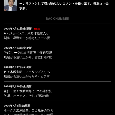
ーナリストとして切れ味のよいコメントを繰り出す。毎週火・金
更新。
BACK NUMBER
2026年7月31日(金)更新
NEW
A・ジョーンズ、米野球殿堂入り
闘将・星野仙一が称えたチーム愛
2026年7月24日(金)更新
“独立リーグの出世頭”角中勝也引退
底辺から這い上がり、首位打者2度
2026年7月17日(金)更新
佐々木麟太郎、マーリンズ入りへ
底辺から這い上がったM・ピアザ
2026年7月10日(金)更新
豪打・佐々木麟太郎に3つの選択肢
MLB、ホークス、そして第3の道
2026年7月3日(金)更新
ホークス栗原陵矢、自己最多の22号
スイング軌道体得でホームラン急増