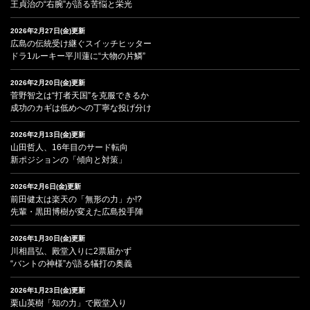
王貞治の“右腕”が語る苦悩と栄光
2026年2月27日(金)更新
広島の伝統受け継ぐスイッチヒッター
ドラ1ルーキー平川蓮に“大物の片鱗”
2026年2月20日(金)更新
菅野智之は“打者天国”を克服できるか
成功のカギは低めへの丁寧な投げ分け
2026年2月13日(金)更新
山田哲人、16年目のサード転向
新ポジションの「傾向と対策」
2026年2月6日(金)更新
前田健太は楽天の「無形の力」か!?
先輩・黒田博樹が変えた広島投手陣
2026年1月30日(金)更新
川相昌弘、殿堂入りに2票届かず
“バントの神様”が語る犠打の奥義
2026年1月23日(金)更新
栗山英樹「知の力」で殿堂入り