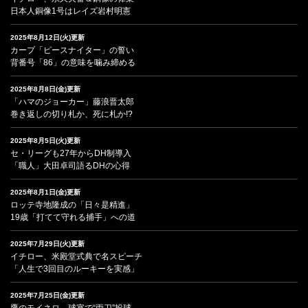
日本人銅像1号はレイズ岩村明憲
2025年8月12日(火)更新
カープ「ピースナイター」の誓い
背番号「86」の意味を噛み締める
2025年8月8日(金)更新
「ハマのジョーカー」藤浪晋太郎
巻き返しの切り札か、死に札か!?
2025年8月5日(火)更新
セ・リーグも27年からDH制導入
「職人」大田卓司語るDHの心得
2025年8月1日(金)更新
ロッテ寺地隆成の「日々是精進」
19歳「打てて守れる捕手」への道
2025年7月29日(火)更新
イチロー、米殿堂式典で名スピーチ
「人生で3回目のルーキーを実感」
2025年7月25日(金)更新
鷹のモイネロ、球宴で“両刀”投球