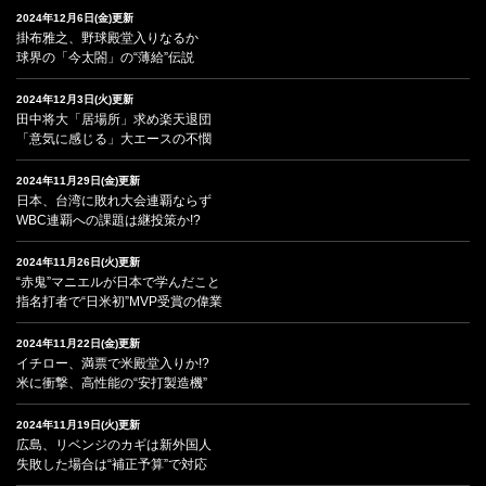
2024年12月6日(金)更新
掛布雅之、野球殿堂入りなるか
球界の「今太閤」の“薄給”伝説
2024年12月3日(火)更新
田中将大「居場所」求め楽天退団
「意気に感じる」大エースの不憫
2024年11月29日(金)更新
日本、台湾に敗れ大会連覇ならず
WBC連覇への課題は継投策か!?
2024年11月26日(火)更新
“赤鬼”マニエルが日本で学んだこと
指名打者で“日米初”MVP受賞の偉業
2024年11月22日(金)更新
イチロー、満票で米殿堂入りか!?
米に衝撃、高性能の“安打製造機”
2024年11月19日(火)更新
広島、リベンジのカギは新外国人
失敗した場合は“補正予算”で対応