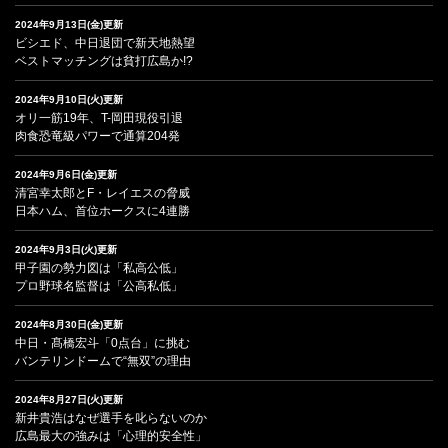
2024年9月13日(金)更新
ビシエド、中日退団で新天地熱望
ベストマッチングは貧打広島か!?
2024年9月10日(火)更新
オリ一筋19年、T-岡田現役引退
肉食恐竜級パワーで通算204発
2024年9月6日(金)更新
清宮幸太郎とF・レイエスの脅威
日本ハム、首位ホークスに4連勝
2024年9月3日(火)更新
甲子園の勢力図は「私高公低」
プロ野球名監督は「公高私低」
2024年8月30日(金)更新
中日・髙橋宏斗「0点台」に挑む
バンテリンドームで“無双”の理由
2024年8月27日(火)更新
新井貴浩はなぜ選手を叱らないのか
広島最大の強みは「心理的安全性」