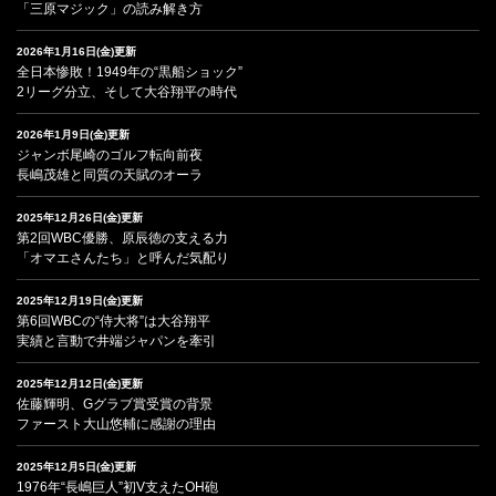
「三原マジック」の読み解き方
2026年1月16日(金)更新
全日本惨敗！1949年の“黒船ショック”
2リーグ分立、そして大谷翔平の時代
2026年1月9日(金)更新
ジャンボ尾崎のゴルフ転向前夜
長嶋茂雄と同質の天賦のオーラ
2025年12月26日(金)更新
第2回WBC優勝、原辰徳の支える力
「オマエさんたち」と呼んだ気配り
2025年12月19日(金)更新
第6回WBCの“侍大将”は大谷翔平
実績と言動で井端ジャパンを牽引
2025年12月12日(金)更新
佐藤輝明、Gグラブ賞受賞の背景
ファースト大山悠輔に感謝の理由
2025年12月5日(金)更新
1976年“長嶋巨人”初V支えたOH砲