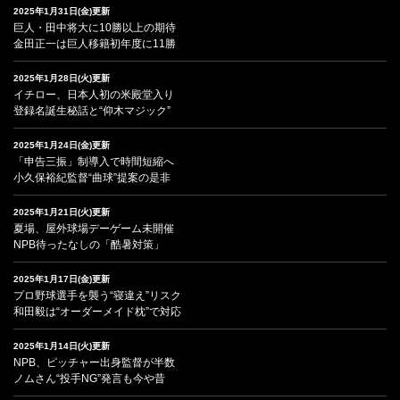
2025年1月31日(金)更新
巨人・田中将大に10勝以上の期待
金田正一は巨人移籍初年度に11勝
2025年1月28日(火)更新
イチロー、日本人初の米殿堂入り
登録名誕生秘話と“仰木マジック”
2025年1月24日(金)更新
「申告三振」制導入で時間短縮へ
小久保裕紀監督“曲球”提案の是非
2025年1月21日(火)更新
夏場、屋外球場デーゲーム未開催
NPB待ったなしの「酷暑対策」
2025年1月17日(金)更新
プロ野球選手を襲う“寝違え”リスク
和田毅は“オーダーメイド枕”で対応
2025年1月14日(火)更新
NPB、ピッチャー出身監督が半数
ノムさん“投手NG”発言も今や昔