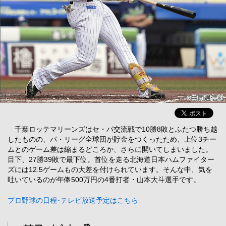
千葉ロッテマリーンズはセ・パ交流戦で10勝8敗とふたつ勝ち越
したものの、パ・リーグ全球団が貯金をつくったため、上位3チー
ムとのゲーム差は縮まるどころか、さらに開いてしまいました。
目下、27勝39敗で最下位。首位を走る北海道日本ハムファイター
ズには12.5ゲームもの大差を付けられています。そんな中、気を
吐いているのが年俸500万円の4番打者・山本大斗選手です。
プロ野球の日程･テレビ放送予定はこちら