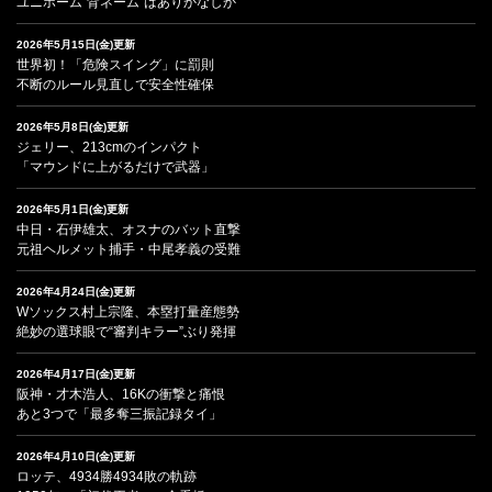
ユニホーム“背ネーム”はありかなしか
2026年5月15日(金)更新
世界初！「危険スイング」に罰則
不断のルール見直しで安全性確保
2026年5月8日(金)更新
ジェリー、213cmのインパクト
「マウンドに上がるだけで武器」
2026年5月1日(金)更新
中日・石伊雄太、オスナのバット直撃
元祖ヘルメット捕手・中尾孝義の受難
2026年4月24日(金)更新
Wソックス村上宗隆、本塁打量産態勢
絶妙の選球眼で“審判キラー”ぶり発揮
2026年4月17日(金)更新
阪神・才木浩人、16Kの衝撃と痛恨
あと3つで「最多奪三振記録タイ」
2026年4月10日(金)更新
ロッテ、4934勝4934敗の軌跡