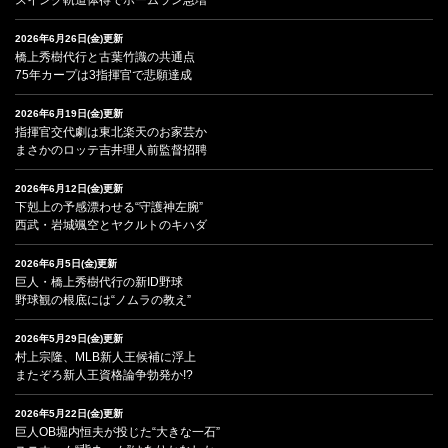
2026年6月26日(金)更新
橋上秀樹代行と古葉竹識の共通点
75年カープは3指揮官で悲願達成
2026年6月19日(金)更新
指揮官交代劇は東北楽天のお家芸か
まさかのロッテ吉井理人前監督招聘
2026年6月12日(金)更新
下剋上の予感漂わせる“守護神左腕”
西武・岩城颯空とヤクルトのキハダ
2026年6月5日(金)更新
巨人・橋上秀樹代行の新ID野球
野球観の根底には“ノムラの教え”
2026年5月29日(金)更新
村上宗隆、MLB新人王候補に浮上
またぞろ新人王資格論争勃発か!?
2026年5月22日(金)更新
巨人OB堀内恒夫が投じた“大きな一石”