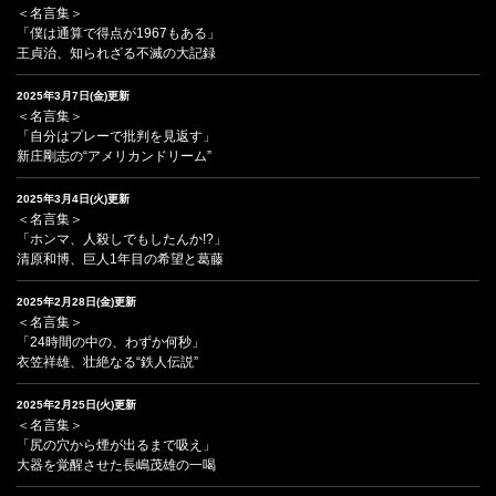
＜名言集＞
「僕は通算で得点が1967もある」
王貞治、知られざる不滅の大記録
2025年3月7日(金)更新
＜名言集＞
「自分はプレーで批判を見返す」
新庄剛志の“アメリカンドリーム”
2025年3月4日(火)更新
＜名言集＞
「ホンマ、人殺しでもしたんか!?」
清原和博、巨人1年目の希望と葛藤
2025年2月28日(金)更新
＜名言集＞
「24時間の中の、わずか何秒」
衣笠祥雄、壮絶なる“鉄人伝説”
2025年2月25日(火)更新
＜名言集＞
「尻の穴から煙が出るまで吸え」
大器を覚醒させた長嶋茂雄の一喝