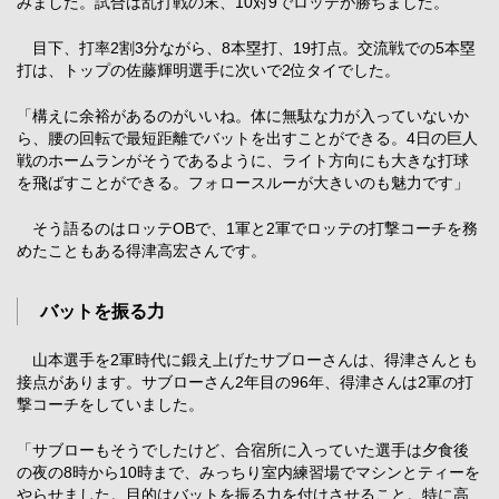
みました。試合は乱打戦の末、10対9でロッテが勝ちました。
目下、打率2割3分ながら、8本塁打、19打点。交流戦での5本塁
打は、トップの佐藤輝明選手に次いで2位タイでした。
「構えに余裕があるのがいいね。体に無駄な力が入っていないか
ら、腰の回転で最短距離でバットを出すことができる。4日の巨人
戦のホームランがそうであるように、ライト方向にも大きな打球
を飛ばすことができる。フォロースルーが大きいのも魅力です」
そう語るのはロッテOBで、1軍と2軍でロッテの打撃コーチを務
めたこともある得津高宏さんです。
バットを振る力
山本選手を2軍時代に鍛え上げたサブローさんは、得津さんとも
接点があります。サブローさん2年目の96年、得津さんは2軍の打
撃コーチをしていました。
「サブローもそうでしたけど、合宿所に入っていた選手は夕食後
の夜の8時から10時まで、みっちり室内練習場でマシンとティーを
やらせました。目的はバットを振る力を付けさせること。特に高