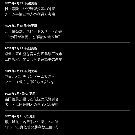
2025年2月21日(金)更新
村上宗隆、外野練習指示の背景
チーム事情と本人の利得も考慮
2025年2月18日(火)更新
五十幡亮汰、スピードスターへの道
「1歩目が重要」と“伝説の走り屋”
2025年2月14日(金)更新
楽天・宗山塁を育んだ広島県三次市
二岡智宏、梵英心ら名遊撃手の産地
2025年2月11日(火)更新
中日、バンテリンドーム改造へ
フェンス低くし“際”での攻防を
2025年2月7日(金)更新
吉田義男が語った伝説の天覧試合
名手・広岡達朗とのライバル秘話
2025年2月4日(火)更新
藤川球児「名選手名伯楽」への道
“ドラ1”出身監督の勝利数上位3人