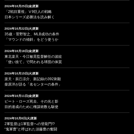
2024年10月25日(金)更新
「2戦目重視」Ⅴ9巨人の戦略
日本シリーズ必勝法を読み解く
2024年10月22日(火)更新
35歳・菅野智之、MLB成功の条件
「マウンドの傾斜」をどう使うか
2024年10月18日(金)更新
東北楽天・今江敏晃監督解任の波紋
「使い捨て」で問われる球団の体質
2024年10月15日(火)更新
楽天・辰己涼介、新記録の392刺殺
柴原洋が語る「名センターの条件」
2024年10月11日(金)更新
ピート・ローズ死去、その光と影
目的達成のために権謀術数も駆使
2024年10月8日(火)更新
2軍監督は1軍監督への登龍門!?
“鬼軍曹”と呼ばれた須藤豊の奮闘