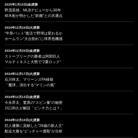
2025年1月10日(金)更新
野茂英雄、MLBデビューから30年
仰木彬が明かした“鉄腕”との共通点
2024年12月24日(火)更新
“牛骨バット”復活で野球は変わるか
ホームラン“大台割れ”に球界危機感
2024年12月20日(金)更新
ストーブリーグの勝者は阿部巨人
マルティネスと大勢で“2重ロック”
2024年12月17日(火)更新
石川柊太、マリーンズFA移籍
「魔球」演出する“マリンの風”
2024年12月13日(金)更新
今永昇太、驚異の“スピン量”の秘密
川口和久が解説「ピンチ力とは？」
2024年12月10日(火)更新
巨人優勝に貢献した“28歳の新人王”
船迫大雅を“ピッチャー鹿取”が分析