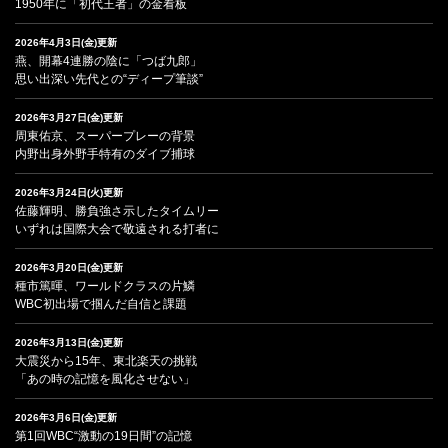
1950年に「初代王者」の金看板
2026年4月3日(金)更新
燕、開幕4連勝の陰に「つば九郎」
思い出深い先代との“ディープ筆談”
2026年3月27日(金)更新
周東佑京、スーパープレーの背景
内野出身外野手特有のダイブ捕球
2026年3月24日(火)更新
佐藤輝明、勝負強さ示したタイムリー
いずれは国際大会で敬遠される打者に
2026年3月20日(金)更新
種市篤暉、ワールドクラスの片鱗
WBC初出場で掴んだ自信と課題
2026年3月13日(金)更新
大震災から15年、東北楽天の挑戦
「あの時の記憶を風化させない」
2026年3月6日(金)更新
第1回WBC“激動の19日間”の記憶