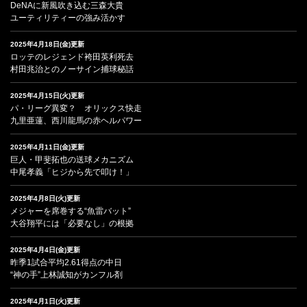
DeNAに新風吹き込む三森大貴
ユーティリティーの強み活かす
2025年4月18日(金)更新
ロッテのレジェンド袴田英利死去
村田兆治とのノーサイン捕球秘話
2025年4月15日(火)更新
パ・リーグ異変？ オリックス快走
九里亜蓮、西川龍馬の赤ヘルパワー
2025年4月11日(金)更新
巨人・甲斐拓也の送球メカニズム
中尾孝義「ヒジから先で叩け！」
2025年4月8日(火)更新
メジャーを席巻する“魚雷バット”
大谷翔平には「必要なし」の根拠
2025年4月4日(金)更新
昨季1試合平均2.61得点の中日
“神の手”上林誠知がカンフル剤
2025年4月1日(火)更新