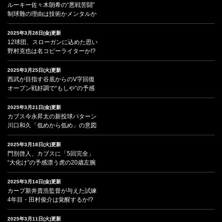
ルーキー佐々木朗希の“悪戦苦闘”
制球難の理由は技術かメンタルか
2025年3月28日(金)更新
12球団、スローガンに込めた思い
野村克也は名コピーライターか!?
2025年3月25日(火)更新
西武が目指す谷底からのV字回復
オープン戦好調で“もしや”の予感
2025年3月21日(金)更新
カブス今永昇太の新投球パターン
川口和久「低めから低め」の意図
2025年3月18日(火)更新
門別啓人、カブスに「5回完全」
“大化け”の予感漂う虎の20歳左腕
2025年3月14日(金)更新
カープ新井貴浩監督が与えた試練
4年目・田村俊介は覚醒するか!?
2025年3月11日(火)更新