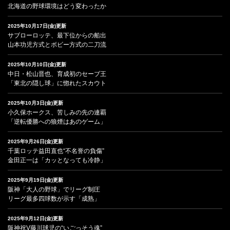
北海道の野球環境はどう変わったか
2025年10月17日(金)更新
サブローロッテ、最下位からの船出
山本功児方式とボビー方式の二刀流
2025年10月10日(金)更新
中日・松山晋也、育成初のセーブ王
「東北の隠し球」に惚れたスカウト
2025年10月3日(金)更新
小久保ホークス、苦しみの先の連覇
「逆転優勝への狼煙はあのゲーム」
2025年9月26日(金)更新
千葉ロッテ益田直也“不名誉の負傷”
金田正一は「カッとなっても冷静」
2025年9月19日(金)更新
阪神「大人の野球」でリーグ制圧
リーグ最多四球数が示す「成熟」
2025年9月12日(金)更新
阪神祝V藤川球児の“いごっそう魂”