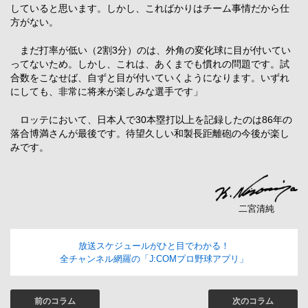
していると思います。しかし、こればかりはチーム事情だから仕
方がない。
まだ打率が低い（2割3分）のは、外角の変化球に目が付いてい
ってないため。しかし、これは、あくまでも慣れの問題です。試
合数をこなせば、自ずと目が付いていくようになります。いずれ
にしても、非常に将来が楽しみな選手です」
ロッテにおいて、日本人で30本塁打以上を記録したのは86年の
落合博満さんが最後です。待望久しい和製長距離砲の今後が楽し
みです。
二宮清純
放送スケジュールがひと目でわかる！
全チャンネル網羅の「J:COMプロ野球アプリ」
前のコラム
次のコラム