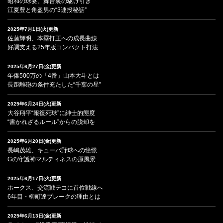
昭和の球宴、舞台裏の駆け引き
江夏豊と角盈男の“3連投秘話”
2025年7月1日(火)更新
佐藤輝明、本塁打王への成長曲線
好調支える25年版コンパクト打法
2025年6月27日(金)更新
年俸500万の「4番」山本大斗とは
長距離砲の条件充たした“千葉の星”
2025年6月24日(火)更新
大谷翔平“報復死球”に紳士的態度
“書かれざるルール”からの脱却を
2025年6月20日(金)更新
長嶋茂雄、キューバ野球への憧憬
Gの守護神マルティネスの原風景
2025年6月17日(火)更新
ホークス、交流戦テコに首位戦線へ
6年目・柳町達ブレークの理由とは
2025年6月13日(金)更新