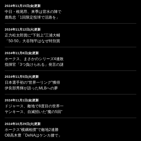
2024年11月15日(金)更新
中日・根尾昂、来季は背水の陣で
鹿島忠「1回限定投球で活路を」
2024年11月12日(火)更新
正力松太郎賞に“下剋上”三浦大輔
「50-50」大谷翔平はなぜ特別賞
2024年11月8日(金)更新
ホークス、まさかのシリーズ4連敗
指揮官「3つ負けられる」発言の謎
2024年11月5日(火)更新
日本選手初の“世界一リング”獲得
伊良部秀輝が語ったMLBへの夢
2024年11月1日(金)更新
ドジャース、敵地で8度目の世界一
ヤンキース、自滅招いた“魔の5回”
2024年10月29日(火)更新
ホークス“横綱相撲”で敵地2連勝
OB高木豊「DeNAはケンカ腰で」