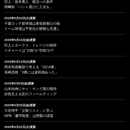
巨人・坂本勇人、復活への条件
岡﨑郁「バット選びに工夫を」
2025年5月20日(火)更新
千葉ロッテ新球場は幕張新都心の核
ドーム球場は予算化が困難な見通し
2025年5月16日(金)更新
巨人とホークス、トレードの損得
リチャードは“大砲”か“空砲”か!?
2025年5月13日(火)更新
岡本和真離脱で考える「Gの4番」
長嶋茂雄「3番には違和感あった」
2025年5月9日(金)更新
山本由伸にサイ・ヤング賞の期待
好投支える匠のフィールディング
2025年4月25日(金)更新
大谷翔平「父親リスト」に学ぶ
NPB「慶弔制度」は喫緊の課題
2025年4月22日(火)更新