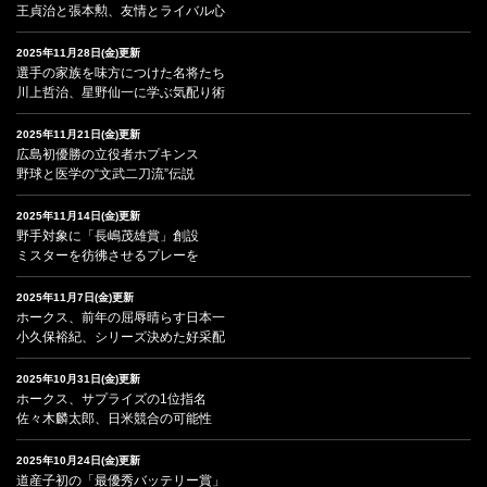
王貞治と張本勲、友情とライバル心
2025年11月28日(金)更新
選手の家族を味方につけた名将たち
川上哲治、星野仙一に学ぶ気配り術
2025年11月21日(金)更新
広島初優勝の立役者ホプキンス
野球と医学の“文武二刀流”伝説
2025年11月14日(金)更新
野手対象に「長嶋茂雄賞」創設
ミスターを彷彿させるプレーを
2025年11月7日(金)更新
ホークス、前年の屈辱晴らす日本一
小久保裕紀、シリーズ決めた好采配
2025年10月31日(金)更新
ホークス、サプライズの1位指名
佐々木麟太郎、日米競合の可能性
2025年10月24日(金)更新
道産子初の「最優秀バッテリー賞」