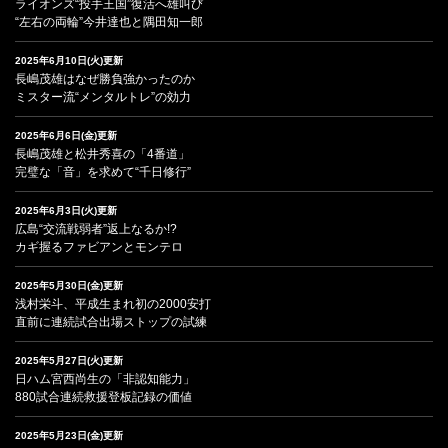
ライオンズ“投手王国”復活へ雄叫び
“左右の両輪”今井達也と隅田知一郎
2025年6月10日(火)更新
長嶋茂雄はなぜ勝負強かったのか
ミスター流“メンタルトレ”の効力
2025年6月6日(金)更新
長嶋茂雄と松井秀喜の「4番道」
完璧な「音」を求めて“千日修行”
2025年6月3日(火)更新
広島“交流戦弱者”返上なるか!?
カギ握るファビアンとモンテロ
2025年5月30日(金)更新
浅村栄斗、平成生まれ初の2000安打
直前に連続試合出場ストップの試練
2025年5月27日(火)更新
日ハム宮西尚生の「非認知能力」
880試合連続救援登板記録の価値
2025年5月23日(金)更新