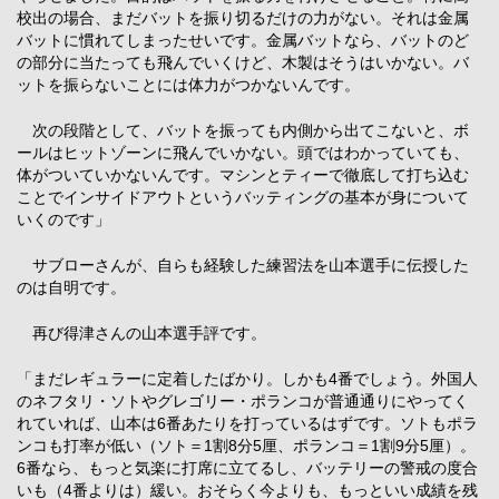
校出の場合、まだバットを振り切るだけの力がない。それは金属
バットに慣れてしまったせいです。金属バットなら、バットのど
の部分に当たっても飛んでいくけど、木製はそうはいかない。バ
ットを振らないことには体力がつかないんです。
次の段階として、バットを振っても内側から出てこないと、ボ
ールはヒットゾーンに飛んでいかない。頭ではわかっていても、
体がついていかないんです。マシンとティーで徹底して打ち込む
ことでインサイドアウトというバッティングの基本が身について
いくのです」
サブローさんが、自らも経験した練習法を山本選手に伝授した
のは自明です。
再び得津さんの山本選手評です。
「まだレギュラーに定着したばかり。しかも4番でしょう。外国人
のネフタリ・ソトやグレゴリー・ポランコが普通通りにやってく
れていれば、山本は6番あたりを打っているはずです。ソトもポラ
ンコも打率が低い（ソト＝1割8分5厘、ポランコ＝1割9分5厘）。
6番なら、もっと気楽に打席に立てるし、バッテリーの警戒の度合
いも（4番よりは）緩い。おそらく今よりも、もっといい成績を残