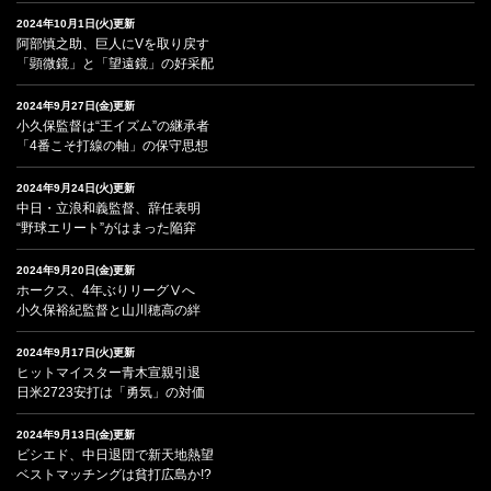
2024年10月1日(火)更新
阿部慎之助、巨人にVを取り戻す
「顕微鏡」と「望遠鏡」の好采配
2024年9月27日(金)更新
小久保監督は“王イズム”の継承者
「4番こそ打線の軸」の保守思想
2024年9月24日(火)更新
中日・立浪和義監督、辞任表明
“野球エリート”がはまった陥穽
2024年9月20日(金)更新
ホークス、4年ぶりリーグⅤへ
小久保裕紀監督と山川穂高の絆
2024年9月17日(火)更新
ヒットマイスター青木宣親引退
日米2723安打は「勇気」の対価
2024年9月13日(金)更新
ビシエド、中日退団で新天地熱望
ベストマッチングは貧打広島か!?