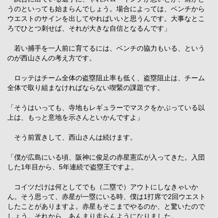
うのといっても始まらんでしょう。場合によっては、ベンチから
ウエストのサインを出してやればいいと思うんです。大事なとこ
ろでひとつ刺せば、それが大きな自信となるんです」
若い捕手を一人前に育てるには、ベンチの協力もいる、という
のが西山さんの考え方です。
ロッテはチーム全体の盗塁阻止率も低く、盗塁阻止は、チーム
全体で取り組まなければならない喫緊の課題です。
「そうはいっても、寺地もレギュラーでマスクをかぶっている以
上は、もっと意地を示さんといかんですよ」
そう前置きして、西山さんは続けます。
「僕が広島にいる頃、阪神に俊足の赤星憲広が入ってきた。入団
した1年目から、5年連続で盗塁王ですよ。
コイツだけは何としてでも（二塁で）アウトにしなきゃいか
ん。そう思って、赤星が一塁にいる時、僕は1打席で2回ウエスト
したことがありますよ。赤星もそこまでやるのか、と驚いたので
しょう。それから、あんまり走らんようになりました。