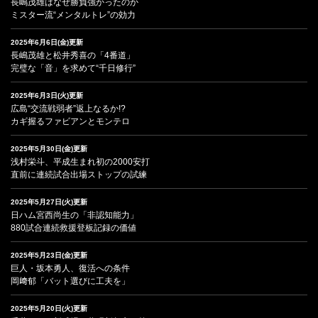
長嶋茂雄はなぜ勝負強かったのか
ミスター流“メンタルトレ”の効力
2025年6月6日(金)更新
長嶋茂雄と松井秀喜の「4番道」
完璧な「音」を求めて“千日修行”
2025年6月3日(火)更新
広島“交流戦弱者”返上なるか!?
カギ握るファビアンとモンテロ
2025年5月30日(金)更新
浅村栄斗、平成生まれ初の2000安打
直前に連続試合出場ストップの試練
2025年5月27日(火)更新
日ハム宮西尚生の「非認知能力」
880試合連続救援登板記録の価値
2025年5月23日(金)更新
巨人・坂本勇人、復活への条件
岡﨑郁「バット選びに工夫を」
2025年5月20日(火)更新