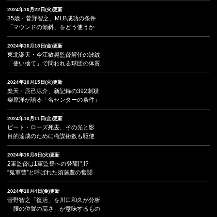
2024年10月22日(火)更新
35歳・菅野智之、MLB成功の条件
「マウンドの傾斜」をどう使うか
2024年10月18日(金)更新
東北楽天・今江敏晃監督解任の波紋
「使い捨て」で問われる球団の体質
2024年10月15日(火)更新
楽天・辰己涼介、新記録の392刺殺
柴原洋が語る「名センターの条件」
2024年10月11日(金)更新
ピート・ローズ死去、その光と影
目的達成のために権謀術数も駆使
2024年10月8日(火)更新
2軍監督は1軍監督への登龍門!?
“鬼軍曹”と呼ばれた須藤豊の奮闘
2024年10月4日(金)更新
菅野智之「復活」を川口和久が分析
「腰の位置の高さ」が意味するもの