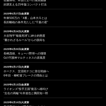
佐藤輝明、本塁打王への成長曲線
好調支える25年版コンパクト打法
2025年6月27日(金)更新
年俸500万の「4番」山本大斗とは
長距離砲の条件充たした“千葉の星”
2025年6月24日(火)更新
大谷翔平“報復死球”に紳士的態度
“書かれざるルール”からの脱却を
2025年6月20日(金)更新
長嶋茂雄、キューバ野球への憧憬
Gの守護神マルティネスの原風景
2025年6月17日(火)更新
ホークス、交流戦テコに首位戦線へ
6年目・柳町達ブレークの理由とは
2025年6月13日(金)更新
ライオンズ“投手王国”復活へ雄叫び
“左右の両輪”今井達也と隅田知一郎
2025年6月10日(火)更新