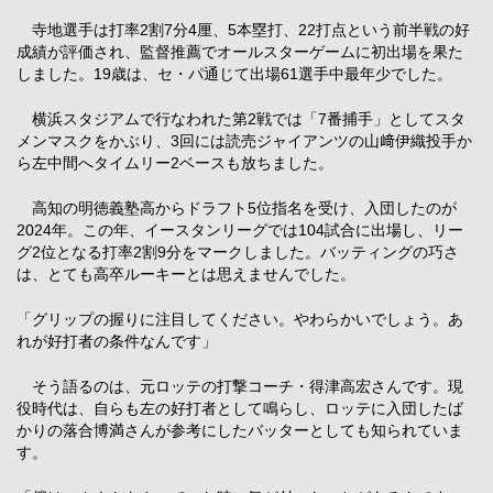
寺地選手は打率2割7分4厘、5本塁打、22打点という前半戦の好
成績が評価され、監督推薦でオールスターゲームに初出場を果た
しました。19歳は、セ・パ通じて出場61選手中最年少でした。
横浜スタジアムで行なわれた第2戦では「7番捕手」としてスタ
メンマスクをかぶり、3回には読売ジャイアンツの山﨑伊織投手か
ら左中間へタイムリー2ベースも放ちました。
高知の明徳義塾高からドラフト5位指名を受け、入団したのが
2024年。この年、イースタンリーグでは104試合に出場し、リー
グ2位となる打率2割9分をマークしました。バッティングの巧さ
は、とても高卒ルーキーとは思えませんでした。
「グリップの握りに注目してください。やわらかいでしょう。あ
れが好打者の条件なんです」
そう語るのは、元ロッテの打撃コーチ・得津高宏さんです。現
役時代は、自らも左の好打者として鳴らし、ロッテに入団したば
かりの落合博満さんが参考にしたバッターとしても知られていま
す。