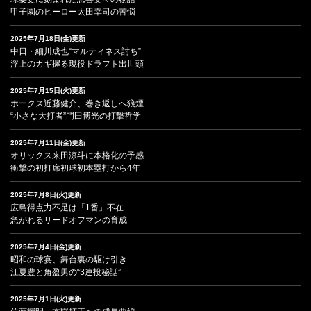
甲子園のヒーロー太田幸司の苦悩
2025年7月18日(金)更新
中日・細川成也“マルティネス討ち”
浮上のカギ握る現役ドラフト出世頭
2025年7月15日(火)更新
ホークス近藤健介、巻き返しへ狼煙
“小さな大打者”門田博光の打撃哲学
2025年7月11日(金)更新
オリックス来田涼斗に本格化の予感
衝撃の初打席初球初本塁打から4年
2025年7月8日(火)更新
広島得点力不足は「1番」不在
急がれるリードオフマンの育成
2025年7月4日(金)更新
昭和の球宴、舞台裏の駆け引き
江夏豊と角盈男の“3連投秘話”
2025年7月1日(火)更新