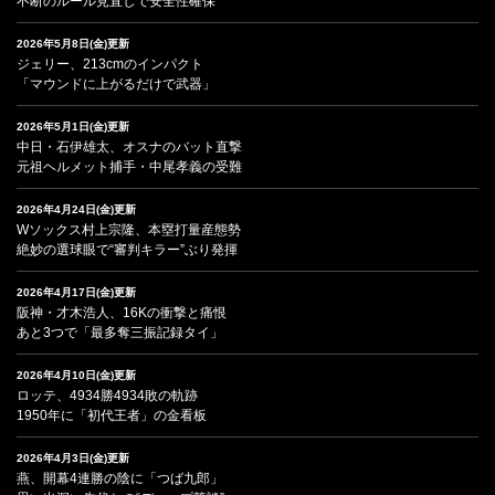
不断のルール見直しで安全性確保
2026年5月8日(金)更新
ジェリー、213cmのインパクト
「マウンドに上がるだけで武器」
2026年5月1日(金)更新
中日・石伊雄太、オスナのバット直撃
元祖ヘルメット捕手・中尾孝義の受難
2026年4月24日(金)更新
Wソックス村上宗隆、本塁打量産態勢
絶妙の選球眼で“審判キラー”ぶり発揮
2026年4月17日(金)更新
阪神・才木浩人、16Kの衝撃と痛恨
あと3つで「最多奪三振記録タイ」
2026年4月10日(金)更新
ロッテ、4934勝4934敗の軌跡
1950年に「初代王者」の金看板
2026年4月3日(金)更新
燕、開幕4連勝の陰に「つば九郎」