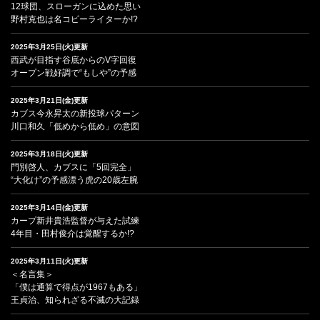
12球団、スローガンに込めた思い
野村克也は名コピーライターか!?
2025年3月25日(火)更新
西武が目指す谷底からのV字回復
オープン戦好調で“もしや”の予感
2025年3月21日(金)更新
カブス今永昇太の新投球パターン
川口和久「低めから低め」の意図
2025年3月18日(火)更新
門別啓人、カブスに「5回完全」
“大化け”の予感漂う虎の20歳左腕
2025年3月14日(金)更新
カープ新井貴浩監督が与えた試練
4年目・田村俊介は覚醒するか!?
2025年3月11日(火)更新
＜名言集＞
「僕は通算で得点が1967もある」
王貞治、知られざる不滅の大記録