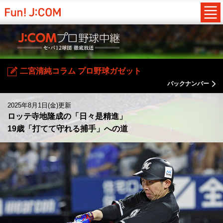
二宮清純コラム プロ野球ガゼット
バックナンバー
2025年8月1日(金)更新
ロッテ寺地隆成の「日々是精進」
19歳「打てて守れる捕手」への道