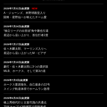
2026年7月31日(金)更新
NEW
A・ジョーンズ、米野球殿堂入り
闘将・星野仙一が称えたチーム愛
2026年7月24日(金)更新
“独立リーグの出世頭”角中勝也引退
底辺から這い上がり、首位打者2度
2026年7月17日(金)更新
佐々木麟太郎、マーリンズ入りへ
底辺から這い上がったM・ピアザ
2026年7月10日(金)更新
豪打・佐々木麟太郎に3つの選択肢
MLB、ホークス、そして第3の道
2026年7月3日(金)更新
ホークス栗原陵矢、自己最多の22号
スイング軌道体得でホームラン急増
2026年6月26日(金)更新
橋上秀樹代行と古葉竹識の共通点
75年カープは3指揮官で悲願達成