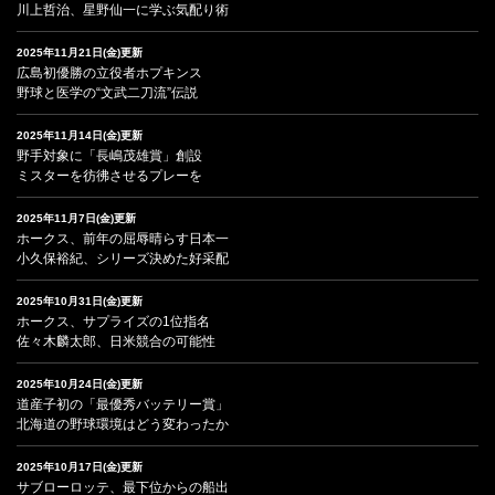
川上哲治、星野仙一に学ぶ気配り術
2025年11月21日(金)更新
広島初優勝の立役者ホプキンス
野球と医学の“文武二刀流”伝説
2025年11月14日(金)更新
野手対象に「長嶋茂雄賞」創設
ミスターを彷彿させるプレーを
2025年11月7日(金)更新
ホークス、前年の屈辱晴らす日本一
小久保裕紀、シリーズ決めた好采配
2025年10月31日(金)更新
ホークス、サプライズの1位指名
佐々木麟太郎、日米競合の可能性
2025年10月24日(金)更新
道産子初の「最優秀バッテリー賞」
北海道の野球環境はどう変わったか
2025年10月17日(金)更新
サブローロッテ、最下位からの船出