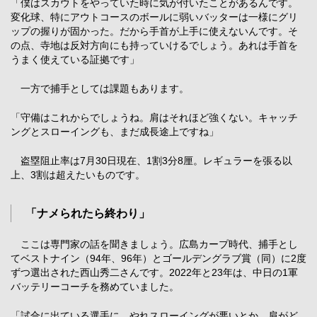
「僕はスカウトをやっていた時に気が付いたことがあるんです。
変化球、特にアウトコースのボールに弱いバッターは一様にグリ
ップの握りが固かった。だから手首が上手に使えないんです。そ
の点、寺地は反対方向にも持っていけるでしょう。あれは手首を
うまく使えている証拠です」
一方で捕手としては課題もあります。
「守備はこれからでしょうね。肩はそれほど強くない。キャッチ
ングとスローイングも、まだ成長途上ですね」
盗塁阻止率は7月30日現在、1割3分8厘。レギュラーを張る以
上、3割は超えたいものです。
「ナメられたら終わり」
ここは専門家の話を聞きましょう。広島カープ時代、捕手とし
てベストナイン（94年、96年）とゴールデングラブ賞（同）に2度
ずつ選出された西山秀二さんです。2022年と23年は、中日の1軍
バッテリーコーチを務めていました。
「試合に出ている選手に、やれスローイングが悪いとか、肩がど