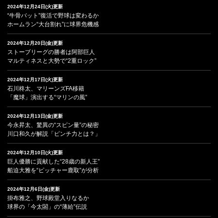
2024年12月24日(火)更新
“牛骨バット”復活で野球は変わるか
ホームラン“大台割れ”に球界危機感
2024年12月20日(金)更新
ストーブリーグの勝者は阿部巨人
マルティネスと大勢で“2重ロック”
2024年12月17日(火)更新
石川柊太、マリーンズFA移籍
「魔球」演出する“マリンの風”
2024年12月13日(金)更新
今永昇太、驚異の“スピン量”の秘密
川口和久が解説「ピンチ力とは？」
2024年12月10日(火)更新
巨人優勝に貢献した“28歳の新人王”
船迫大雅を“ピッチャー鹿取”が分析
2024年12月6日(金)更新
掛布雅之、野球殿堂入りなるか
球界の「今太閤」の“薄給”伝説