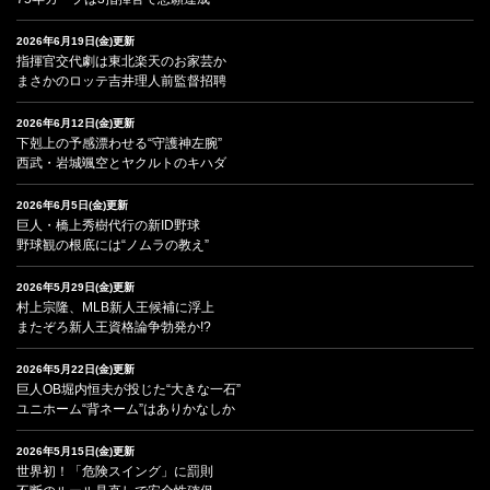
2026年6月19日(金)更新
指揮官交代劇は東北楽天のお家芸か
まさかのロッテ吉井理人前監督招聘
2026年6月12日(金)更新
下剋上の予感漂わせる“守護神左腕”
西武・岩城颯空とヤクルトのキハダ
2026年6月5日(金)更新
巨人・橋上秀樹代行の新ID野球
野球観の根底には“ノムラの教え”
2026年5月29日(金)更新
村上宗隆、MLB新人王候補に浮上
またぞろ新人王資格論争勃発か!?
2026年5月22日(金)更新
巨人OB堀内恒夫が投じた“大きな一石”
ユニホーム“背ネーム”はありかなしか
2026年5月15日(金)更新
世界初！「危険スイング」に罰則