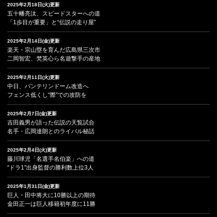
2025年2月18日(火)更新
五十幡亮汰、スピードスターへの道
「1歩目が重要」と“伝説の走り屋”
2025年2月14日(金)更新
楽天・宗山塁を育んだ広島県三次市
二岡智宏、梵英心ら名遊撃手の産地
2025年2月11日(火)更新
中日、バンテリンドーム改造へ
フェンス低くし“際”での攻防を
2025年2月7日(金)更新
吉田義男が語った伝説の天覧試合
名手・広岡達朗とのライバル秘話
2025年2月4日(火)更新
藤川球児「名選手名伯楽」への道
“ドラ1”出身監督の勝利数上位3人
2025年1月31日(金)更新
巨人・田中将大に10勝以上の期待
金田正一は巨人移籍初年度に11勝