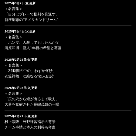
2025年3月7日(金)更新
＜名言集＞
「自分はプレーで批判を見返す」
新庄剛志の“アメリカンドリーム”
2025年3月4日(火)更新
＜名言集＞
「ホンマ、人殺しでもしたんか!?」
清原和博、巨人1年目の希望と葛藤
2025年2月28日(金)更新
＜名言集＞
「24時間の中の、わずか何秒」
衣笠祥雄、壮絶なる“鉄人伝説”
2025年2月25日(火)更新
＜名言集＞
「尻の穴から煙が出るまで吸え」
大器を覚醒させた長嶋茂雄の一喝
2025年2月21日(金)更新
村上宗隆、外野練習指示の背景
チーム事情と本人の利得も考慮