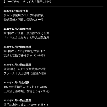
2リーグ分立、そして大谷翔平の時代
2026年1月9日(金)更新
ジャンボ尾崎のゴルフ転向前夜
長嶋茂雄と同質の天賦のオーラ
2025年12月26日(金)更新
第2回WBC優勝、原辰徳の支える力
「オマエさんたち」と呼んだ気配り
2025年12月19日(金)更新
第6回WBCの“侍大将”は大谷翔平
実績と言動で井端ジャパンを牽引
2025年12月12日(金)更新
佐藤輝明、Gグラブ賞受賞の背景
ファースト大山悠輔に感謝の理由
2025年12月5日(金)更新
1976年“長嶋巨人”初V支えたOH砲
王貞治と張本勲、友情とライバル心
2025年11月28日(金)更新
選手の家族を味方につけた名将たち