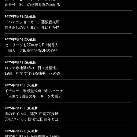
背番号「86」の意味を噛み締める
2025年8月8日(金)更新
「ハマのジョーカー」藤浪晋太郎
巻き返しの切り札か、死に札か!?
2025年8月5日(火)更新
セ・リーグも27年からDH制導入
「職人」大田卓司語るDHの心得
2025年8月1日(金)更新
ロッテ寺地隆成の「日々是精進」
19歳「打てて守れる捕手」への道
2025年7月29日(火)更新
イチロー、米殿堂式典で名スピーチ
「人生で3回目のルーキーを実感」
2025年7月25日(金)更新
鷹のモイネロ、球宴で“両刀”投球
元祖“スイッチ投法”近田豊年とは
2025年7月22日(火)更新
球宴史に刻まれた悲喜交々の物語