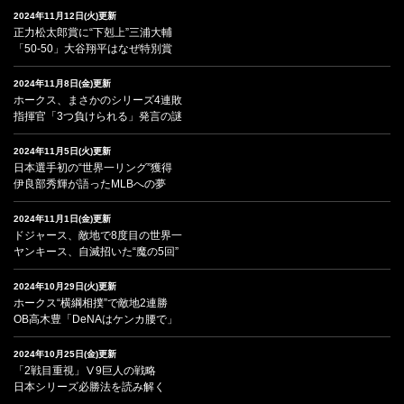
2024年11月12日(火)更新
正力松太郎賞に“下剋上”三浦大輔
「50-50」大谷翔平はなぜ特別賞
2024年11月8日(金)更新
ホークス、まさかのシリーズ4連敗
指揮官「3つ負けられる」発言の謎
2024年11月5日(火)更新
日本選手初の“世界一リング”獲得
伊良部秀輝が語ったMLBへの夢
2024年11月1日(金)更新
ドジャース、敵地で8度目の世界一
ヤンキース、自滅招いた“魔の5回”
2024年10月29日(火)更新
ホークス“横綱相撲”で敵地2連勝
OB高木豊「DeNAはケンカ腰で」
2024年10月25日(金)更新
「2戦目重視」Ⅴ9巨人の戦略
日本シリーズ必勝法を読み解く