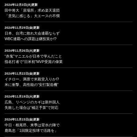
2024年12月3日(火)更新
田中将大「居場所」求め楽天退団
「意気に感じる」大エースの不憫
2024年11月29日(金)更新
日本、台湾に敗れ大会連覇ならず
WBC連覇への課題は継投策か!?
2024年11月26日(火)更新
“赤鬼”マニエルが日本で学んだこと
指名打者で“日米初”MVP受賞の偉業
2024年11月22日(金)更新
イチロー、満票で米殿堂入りか!?
米に衝撃、高性能の“安打製造機”
2024年11月19日(火)更新
広島、リベンジのカギは新外国人
失敗した場合は“補正予算”で対応
2024年11月15日(金)更新
中日・根尾昂、来季は背水の陣で
鹿島忠「1回限定投球で活路を」