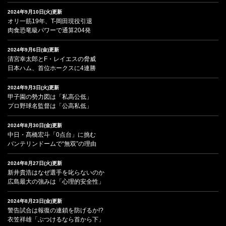
2024年9月10日(火)更新
オリ一筋19年、T-岡田現役引退
肉食恐竜級パワーで通算204発
2024年9月6日(金)更新
清宮幸太郎とF・レイエスの脅威
日本ハム、首位ホークスに4連勝
2024年9月3日(火)更新
甲子園の勢力図は「私高公低」
プロ野球名監督は「公高私低」
2024年8月30日(金)更新
中日・髙橋宏斗「0点台」に挑む
バンテリンドームで“無双”の理由
2024年8月27日(火)更新
新井貴浩はなぜ選手を叱らないのか
広島最大の強みは「心理的安全性」
2024年8月23日(金)更新
警告試合は報復の連鎖を防げるか!?
衣笠祥雄「ぶつけるなら首から下」