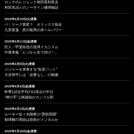
ロッテのレジェンド袴田英利死去
村田兆治とのノーサイン捕球秘話
2025年4月15日(火)更新
パ・リーグ異変？ オリックス快走
九里亜蓮、西川龍馬の赤ヘルパワー
2025年4月11日(金)更新
巨人・甲斐拓也の送球メカニズム
中尾孝義「ヒジから先で叩け！」
2025年4月8日(火)更新
メジャーを席巻する“魚雷バット”
大谷翔平には「必要なし」の根拠
2025年4月4日(金)更新
昨季1試合平均2.61得点の中日
“神の手”上林誠知がカンフル剤
2025年4月1日(火)更新
ルーキー佐々木朗希の“悪戦苦闘”
制球難の理由は技術かメンタルか
2025年3月28日(金)更新