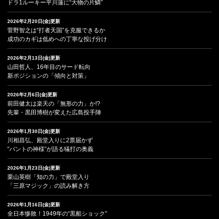
ドラ1ルーキー平川蓮に“大物の片鱗”
2026年2月20日(金)更新
菅野智之は“打者天国”を克服できるか
成功のカギは低めへの丁寧な投げ分け
2026年2月13日(金)更新
山田哲人、16年目のサード転向
新ポジションの「傾向と対策」
2026年2月6日(金)更新
前田健太は楽天の「無形の力」か!?
先輩・黒田博樹が変えた広島投手陣
2026年1月30日(金)更新
川相昌弘、殿堂入りに2票届かず
“バントの神様”が語る犠打の奥義
2026年1月23日(金)更新
栗山英樹「知の力」で殿堂入り
「三原マジック」の読み解き方
2026年1月16日(金)更新
全日本惨敗！1949年の“黒船ショック”