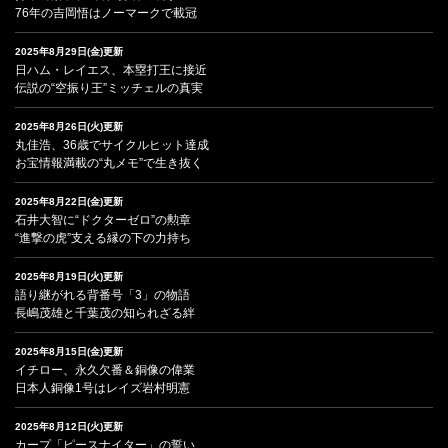
76年の吉岡悟はノーマークで載冠
2025年8月29日(金)更新
日ハム・レイエス、本塁打王に接近
伝説の“空振り王”ミッチェルの真実
2025年8月26日(火)更新
丸佳浩、36歳でサイクルヒット達成
お宝情報満載の“丸メモ”で生き抜く
2025年8月22日(金)更新
石井大智に“ドクターゼロ”の勲章
“進撃の虎”支える縁の下の力持ち
2025年8月19日(火)更新
語り継がれる背番号「3」の物語
長嶋茂雄と千葉茂の知られざる絆
2025年8月15日(金)更新
イチロー、永久欠番＆銅像の偉業
日本人銅像1号はレイズ岩村明憲
2025年8月12日(火)更新
カープ「ピースナイター」の誓い