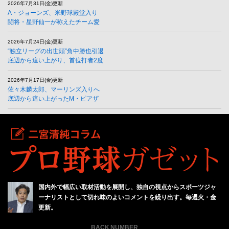
2026年7月31日(金)更新
A・ジョーンズ、米野球殿堂入り
闘将・星野仙一が称えたチーム愛
2026年7月24日(金)更新
“独立リーグの出世頭”角中勝也引退
底辺から這い上がり、首位打者2度
2026年7月17日(金)更新
佐々木麟太郎、マーリンズ入りへ
底辺から這い上がったM・ピアザ
国内外で幅広い取材活動を展開し、独自の視点からスポーツジャ
ーナリストとして切れ味のよいコメントを繰り出す。毎週火・金
更新。
BACK NUMBER