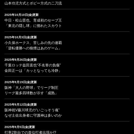
山本功児方式とボビー方式の二刀流
2025年10月10日(金)更新
中日・松山晋也、育成初のセーブ王
「東北の隠し球」に惚れたスカウト
2025年10月3日(金)更新
小久保ホークス、苦しみの先の連覇
「逆転優勝への狼煙はあのゲーム」
2025年9月26日(金)更新
千葉ロッテ益田直也“不名誉の負傷”
金田正一は「カッとなっても冷静」
2025年9月19日(金)更新
阪神「大人の野球」でリーグ制圧
リーグ最多四球数が示す「成熟」
2025年9月12日(金)更新
阪神祝V藤川球児の“いごっそう魂”
なぜ土佐出身者に守護神は多いのか
2025年9月5日(金)更新
打率2割台での首位打者出現か!?