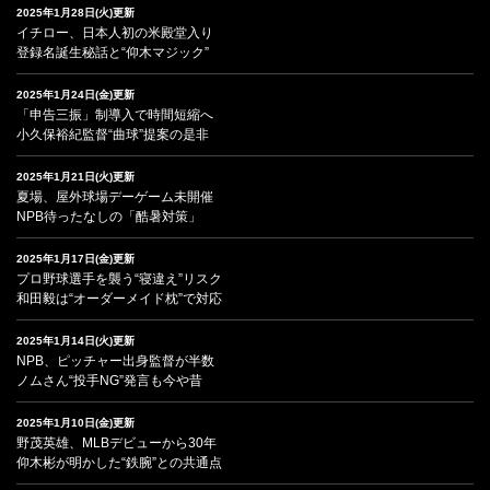
2025年1月28日(火)更新
イチロー、日本人初の米殿堂入り
登録名誕生秘話と“仰木マジック”
2025年1月24日(金)更新
「申告三振」制導入で時間短縮へ
小久保裕紀監督“曲球”提案の是非
2025年1月21日(火)更新
夏場、屋外球場デーゲーム未開催
NPB待ったなしの「酷暑対策」
2025年1月17日(金)更新
プロ野球選手を襲う“寝違え”リスク
和田毅は“オーダーメイド枕”で対応
2025年1月14日(火)更新
NPB、ピッチャー出身監督が半数
ノムさん“投手NG”発言も今や昔
2025年1月10日(金)更新
野茂英雄、MLBデビューから30年
仰木彬が明かした“鉄腕”との共通点