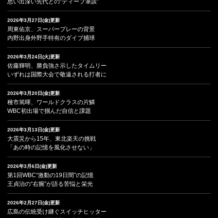
思い出深い先代との“ディープ筆談”
2026年3月27日(金)更新
周東佑京、スーパープレーの背景
内野出身外野手特有のダイブ捕球
2026年3月24日(火)更新
佐藤輝明、勝負強さ示したタイムリー
いずれは国際大会で敬遠される打者に
2026年3月20日(金)更新
種市篤暉、ワールドクラスの片鱗
WBC初出場で掴んだ自信と課題
2026年3月13日(金)更新
大震災から15年、東北楽天の挑戦
「あの時の記憶を風化させない」
2026年3月6日(金)更新
第1回WBC“激動の19日間”の記憶
王貞治の“右腕”が語る苦悩と栄光
2026年2月27日(金)更新
広島の伝統受け継ぐスイッチヒッター