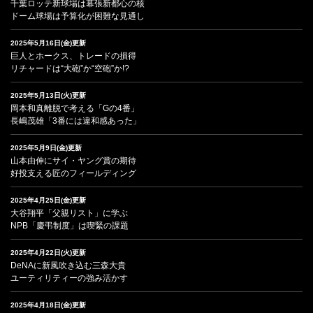
千葉ロッテ新球場は幕張新都心の核
ドーム球場は予算化が困難な見通し
2025年5月16日(金)更新
巨人とホークス、トレードの損得
リチャードは“大砲”か“空砲”か!?
2025年5月13日(火)更新
岡本和真離脱で考える「Gの4番」
長嶋茂雄「3番には違和感あった」
2025年5月9日(金)更新
山本由伸にサイ・ヤング賞の期待
好投支える匠のフィールディング
2025年4月25日(金)更新
大谷翔平「父親リスト」に学ぶ
NPB「慶弔制度」は喫緊の課題
2025年4月22日(火)更新
DeNAに新風吹き込む三森大貴
ユーティリティーの強み活かす
2025年4月18日(金)更新