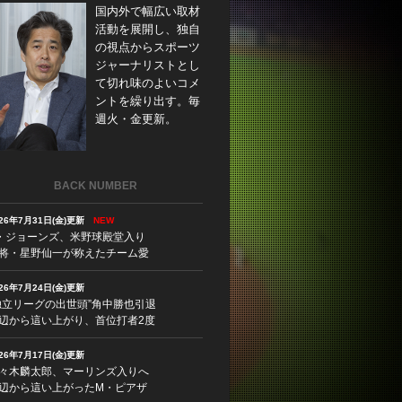
国内外で幅広い取材
活動を展開し、独自
の視点からスポーツ
ジャーナリストとし
て切れ味のよいコメ
ントを繰り出す。毎
週火・金更新。
BACK NUMBER
026年7月31日(金)更新
NEW
・ジョーンズ、米野球殿堂入り
将・星野仙一が称えたチーム愛
026年7月24日(金)更新
独立リーグの出世頭”角中勝也引退
辺から這い上がり、首位打者2度
026年7月17日(金)更新
々木麟太郎、マーリンズ入りへ
辺から這い上がったM・ピアザ