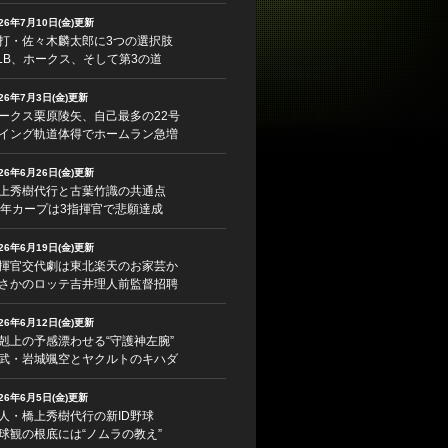
026年7月10日(金)更新
打・佐々木麟太郎に3つの選択肢
LB、ホークス、そして第3の道
026年7月3日(金)更新
ークス栗原陵矢、自己最多の22号
イング軌道体得でホームラン急増
026年6月26日(金)更新
上秀樹代行と古葉竹識の共通点
5年カープは3指揮官で悲願達成
026年6月19日(金)更新
揮官交代劇は東北楽天のお家芸か
さかのロッテ吉井理人前監督招聘
026年6月12日(金)更新
剋上の予感漂わせる“守護神左腕”
武・岩城颯空とヤクルトのキハダ
026年6月5日(金)更新
人・橋上秀樹代行の新ID野球
球観の根底には“ノムラの教え”