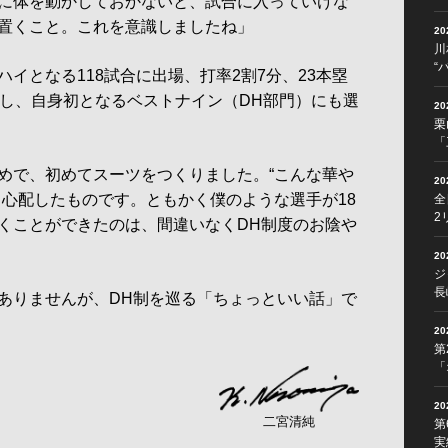
に体を動かしておかないと、試合に入っていけな
置くこと。これを意識しましたね」
2
川
“
イとなる118試合に出場、打率2割7分、23本塁
残し、自身初となるベストナイン（DH部門）にも選
2
栗
「
めで、初めてスーツをつくりました。“こんな華や
2
と心配したものです。ともかく僕のような選手が18
全
2
くことができたのは、間違いなくDH制度のお陰や
2
ジ
長
りませんが、DH制を巡る「ちょっといい話」で
2
第
「
2
二宮清純
第
実