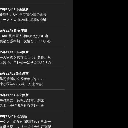
025年12月12日(金)更新
藤輝明、Gグラブ賞受賞の背景
ァースト大山悠輔に感謝の理由
025年12月5日(金)更新
976年“長嶋巨人”初V支えたOH砲
貞治と張本勲、友情とライバル心
025年11月28日(金)更新
手の家族を味方につけた名将たち
上哲治、星野仙一に学ぶ気配り術
025年11月21日(金)更新
島初優勝の立役者ホプキンス
球と医学の“文武二刀流”伝説
025年11月14日(金)更新
手対象に「長嶋茂雄賞」創設
スターを彷彿させるプレーを
025年11月7日(金)更新
ークス、前年の屈辱晴らす日本一
久保裕紀、シリーズ決めた好采配