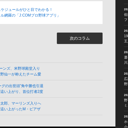
スケジュールがひと目でわかる！
2
佐
ル網羅の「J:COMプロ野球アプリ」
フ
2
1
次のコラム
王
2
選
川
ーンズ、米野球殿堂入り
2
星野仙一が称えたチーム愛
広
野
ーグの出世頭”角中勝也引退
這い上がり、首位打者2度
2
野
麟太郎、マーリンズ入りへ
ミ
ら這い上がったM・ピアザ
2
ホ
小