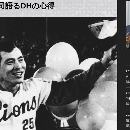
司語るDHの心得
2
A
闘
2
“
底
2
佐
底