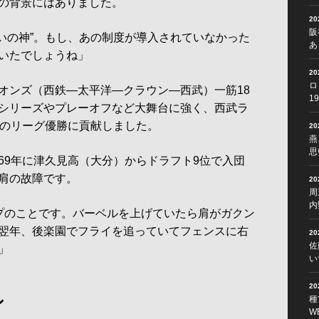
の背景にはありました。
2
阪
救いの神”。もし、あの制度が導入されていなかった
あ
いたでしょうね」
2
ロ
ンズ（西鉄―太平洋―クラウン―西武）一筋18
1
シリーズやプレーオフなど大舞台に強く、西武ラ
度のリーグ優勝に貢献しました。
2
燕
思
9年に津久見高（大分）からドラフト9位で入団
肩の故障です。
2
周
内
プのことです。バーベルを上げていたら肩がガクン
翌年、後楽園でフライを追っていてフェンスに右
2
佐
」
い
2
ン
種
W