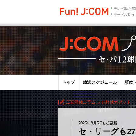
テレビ番組情
サービス案内
トップ
放送スケジュール
順位
二宮清純コラム プロ野球ガゼット
2025年8月5日(火)更新
セ・リーグも2