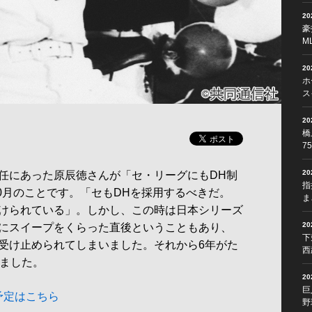
2
豪
M
2
ホ
ス
2
橋
7
2
任にあった原辰徳さんが「セ・リーグにもDH制
指
10月のことです。「セもDHを採用するべきだ。
ま
けられている」。しかし、この時は日本シリーズ
2
にスイープをくらった直後ということもあり、
下
受け止められてしまいました。それから6年がた
西
しました。
2
巨
予定はこちら
野