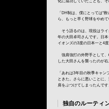
化に成功していたことも、そ
「DH制は、僕にとっては“
ら、もっと早く野球をやめて
そう語るのは、現役はライオ
年の大田卓司さんです。日本
イオンズの3度の日本一と4
強肩強打の外野手として、6
した大田さんを襲ったのが右
「あれは3年目の秋季キャン
ときた。さらに悪いことに、
肩をぶつけてしまったんです
独自のルーティ