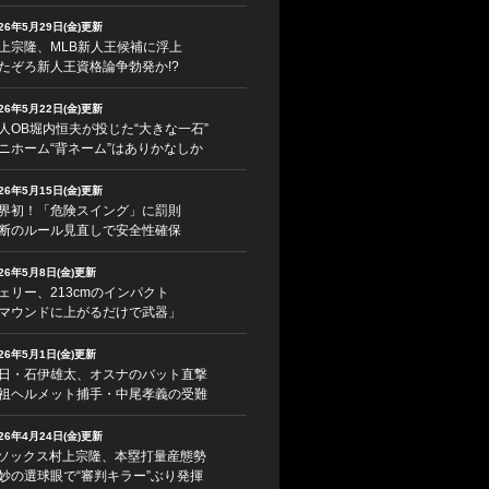
026年5月29日(金)更新
上宗隆、MLB新人王候補に浮上
たぞろ新人王資格論争勃発か!?
026年5月22日(金)更新
人OB堀内恒夫が投じた“大きな一石”
ニホーム“背ネーム”はありかなしか
026年5月15日(金)更新
界初！「危険スイング」に罰則
断のルール見直しで安全性確保
026年5月8日(金)更新
ェリー、213cmのインパクト
マウンドに上がるだけで武器」
026年5月1日(金)更新
日・石伊雄太、オスナのバット直撃
祖ヘルメット捕手・中尾孝義の受難
026年4月24日(金)更新
ソックス村上宗隆、本塁打量産態勢
妙の選球眼で“審判キラー”ぶり発揮