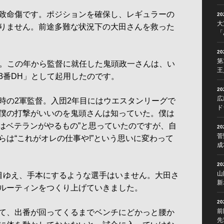
致命傷です。ポジションを確保し、レギュラーの
2
大
りません。前途多難な状況下の大田さんを救った
「
2
第
。この年から監督に就任した鬼頭政一さんは、い
王
3番DH」として起用したのです。
2
広
時の2軍監督。入団2年目にはウエスタンリーグで
ド
僕の打撃がいいのを鬼頭さんは知っていた。僕は
Hはベテランがやるもの”と思っていたのですが、自
2
菅
らは“これがオレの仕事や!”という思いに変わって
成
2
山
目ゆえ、手本にするような選手はいません。大田さ
新
ルーティンをつくり上げていきました。
2
前
て、出番が回ってくるまでベンチにどかっと腰か
先