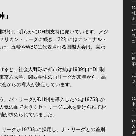
2
村
神」
ま
2
勢は、明らかにDH制支持に傾いています。メジ
巨
アメリカン・リーグに続き、22年にはナショナル・
ユ
した。五輪やWBCに代表される国際大会は、言わ
2
世
不
ると、社会人野球の都市対抗は1989年にDH制
2
東京六大学、関西学生の両リーグが来年から、高
ジ
大会からの導入が決定しています。
「
。パ・リーグがDH制を導入したのは1975年か
2
中
人気の面で大きくセ・リーグに水を開けられてお
元
軸が求められていました。
2
W
リーグが1973年に採用し、ナ・リーグとの差別
絶