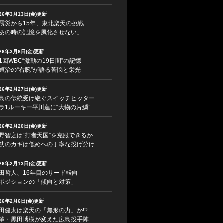
026年3月13日(金)更新
震災から15年、東北楽天の挑戦
あの時の記憶を風化させない」
026年3月6日(金)更新
1回WBC“激動の19日間”の記憶
貞治の“右腕”が語る苦悩と栄光
026年2月27日(金)更新
島の伝統受け継ぐスイッチヒッター
ラ1ルーキー平川蓮に“大物の片鱗”
026年2月20日(金)更新
野智之は“打者天国”を克服できるか
功のカギは低めへの丁寧な投げ分け
026年2月13日(金)更新
田哲人、16年目のサード転向
ポジションの「傾向と対策」
026年2月6日(金)更新
田健太は楽天の「無形の力」か!?
輩・黒田博樹が変えた広島投手陣