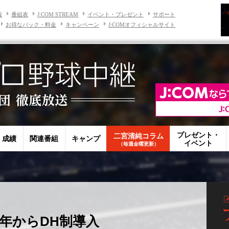
報
番組表
J:COM STREAM
イベント・プレゼント
サポート
お得なパック・料金
キャンペーン
J:COMオフィシャルサイト
プレゼント・
二宮清純コラム
・成績
関連番組
キャンプ
イベント
（毎週金曜更新）
7年からDH制導入