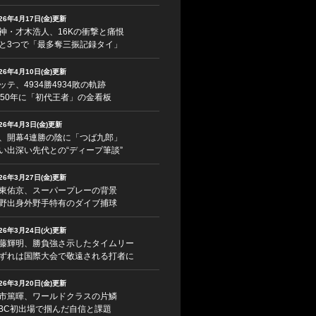
026年4月17日(金)更新
神・才木浩人、16Kの衝撃と痛恨
と3つで「最多奪三振記録タイ」
026年4月10日(金)更新
ッテ、4934勝4934敗の軌跡
950年に「初代王者」の金看板
026年4月3日(金)更新
、開幕4連勝の陰に「つば九郎」
い出深い先代との“ディープ筆談”
026年3月27日(金)更新
東佑京、スーパープレーの背景
野出身外野手特有のダイブ捕球
026年3月24日(火)更新
藤輝明、勝負強さ示したタイムリー
ずれは国際大会で敬遠される打者に
026年3月20日(金)更新
市篤暉、ワールドクラスの片鱗
BC初出場で掴んだ自信と課題