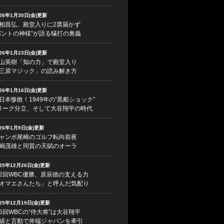
026年1月30日(金)更新
相昌弘、殿堂入りに2票届かず
バントの神様”が語る犠打の奥義
026年1月23日(金)更新
山英樹「知の力」で殿堂入り
三原マジック」の読み解き方
026年1月16日(金)更新
日本惨敗！1949年の“黒船ショック”
リーグ分立、そして大谷翔平の時代
026年1月9日(金)更新
ャンボ尾崎のゴルフ転向前夜
嶋茂雄と同質の天賦のオーラ
025年12月26日(金)更新
2回WBC優勝、原辰徳の支える力
オマエさんたち」と呼んだ気配り
025年12月19日(金)更新
6回WBCの“侍大将”は大谷翔平
績と言動で井端ジャパンを牽引