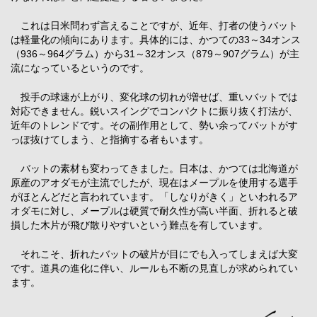
これは日米問わず言えることですが、近年、打者の使うバット
は軽量化の傾向にあります。具体的には、かつての33～34オンス
（936～964グラム）から31～32オンス（879～907グラム）が主
流になっているというのです。
投手の球速が上がり、変化球の切れが増せば、重いバットでは
対応できません。鋭いスイングでコンパクトに振り抜く打法が、
近年のトレンドです。その副作用として、勢い余ってバットがす
っぽ抜けてしまう、と指摘する者もいます。
バットの素材も変わってきました。日本は、かつては北海道が
原産のアオダモが主流でしたが、現在はメープルを使用する選手
がほとんどだと言われています。「しなりがきく」といわれるア
オダモに対し、メープルは硬質で耐久性が高い半面、折れると破
損した木片が飛び散りやすいという難点を有しています。
それこそ、折れたバットの破片が目にでも入ってしまえば大変
です。道具の進化に伴い、ルールも不断の見直しが求められてい
ます。