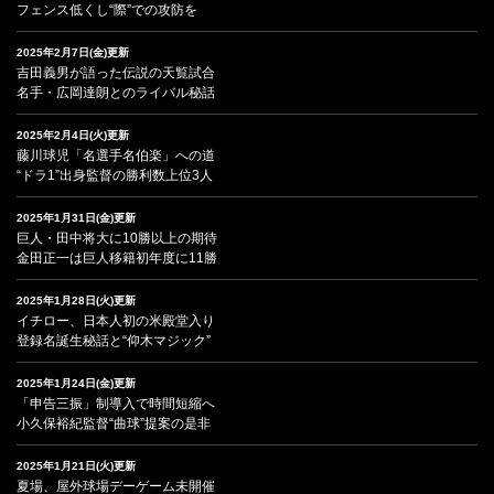
フェンス低くし“際”での攻防を
2025年2月7日(金)更新
吉田義男が語った伝説の天覧試合
名手・広岡達朗とのライバル秘話
2025年2月4日(火)更新
藤川球児「名選手名伯楽」への道
“ドラ1”出身監督の勝利数上位3人
2025年1月31日(金)更新
巨人・田中将大に10勝以上の期待
金田正一は巨人移籍初年度に11勝
2025年1月28日(火)更新
イチロー、日本人初の米殿堂入り
登録名誕生秘話と“仰木マジック”
2025年1月24日(金)更新
「申告三振」制導入で時間短縮へ
小久保裕紀監督“曲球”提案の是非
2025年1月21日(火)更新
夏場、屋外球場デーゲーム未開催