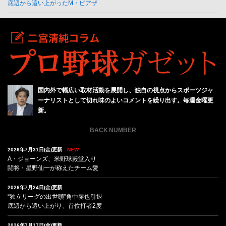
底辺から這い上がったM・ピアザ
国内外で幅広い取材活動を展開し、独自の視点からスポーツジャ
ーナリストとして切れ味のよいコメントを繰り出す。毎週金曜更
新。
BACK NUMBER
2026年7月31日(金)更新
NEW
A・ジョーンズ、米野球殿堂入り
闘将・星野仙一が称えたチーム愛
2026年7月24日(金)更新
“独立リーグの出世頭”角中勝也引退
底辺から這い上がり、首位打者2度
2026年7月17日(金)更新