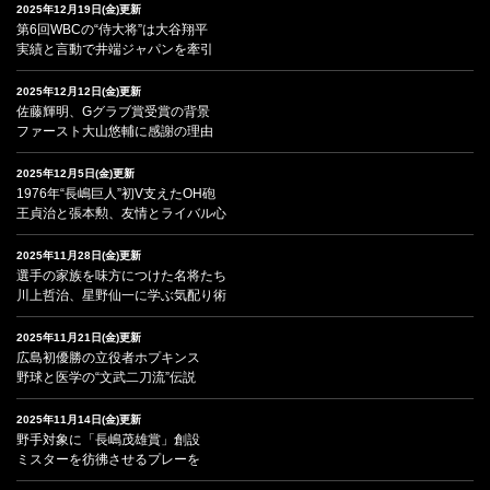
2025年12月19日(金)更新
第6回WBCの“侍大将”は大谷翔平
実績と言動で井端ジャパンを牽引
2025年12月12日(金)更新
佐藤輝明、Gグラブ賞受賞の背景
ファースト大山悠輔に感謝の理由
2025年12月5日(金)更新
1976年“長嶋巨人”初V支えたOH砲
王貞治と張本勲、友情とライバル心
2025年11月28日(金)更新
選手の家族を味方につけた名将たち
川上哲治、星野仙一に学ぶ気配り術
2025年11月21日(金)更新
広島初優勝の立役者ホプキンス
野球と医学の“文武二刀流”伝説
2025年11月14日(金)更新
野手対象に「長嶋茂雄賞」創設
ミスターを彷彿させるプレーを