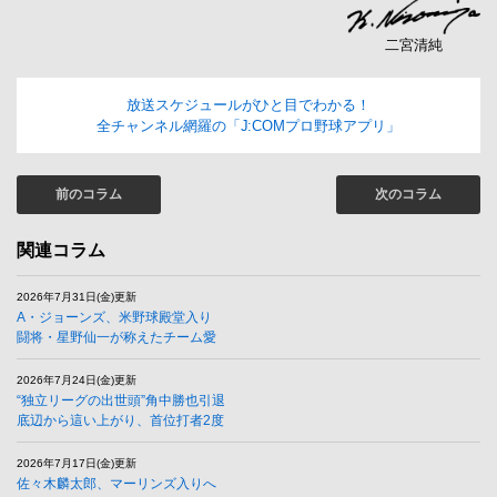
二宮清純
放送スケジュールがひと目でわかる！
全チャンネル網羅の「J:COMプロ野球アプリ」
前のコラム
次のコラム
関連コラム
2026年7月31日(金)更新
A・ジョーンズ、米野球殿堂入り
闘将・星野仙一が称えたチーム愛
2026年7月24日(金)更新
“独立リーグの出世頭”角中勝也引退
底辺から這い上がり、首位打者2度
2026年7月17日(金)更新
佐々木麟太郎、マーリンズ入りへ