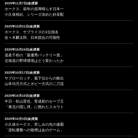
2025年11月7日(金)更新
ホークス、前年の屈辱晴らす日本一
小久保裕紀、シリーズ決めた好采配
2025年10月31日(金)更新
ホークス、サプライズの1位指名
佐々木麟太郎、日米競合の可能性
2025年10月24日(金)更新
道産子初の「最優秀バッテリー賞」
北海道の野球環境はどう変わったか
2025年10月17日(金)更新
サブローロッテ、最下位からの船出
山本功児方式とボビー方式の二刀流
2025年10月10日(金)更新
中日・松山晋也、育成初のセーブ王
「東北の隠し球」に惚れたスカウト
2025年10月3日(金)更新
小久保ホークス、苦しみの先の連覇
「逆転優勝への狼煙はあのゲーム」