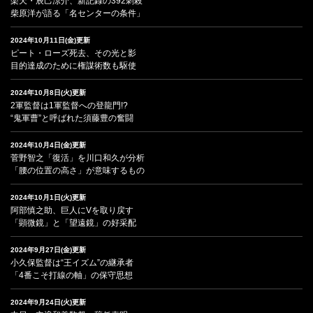
楽天・辰己涼介、新記録の392刺殺
柴原洋が語る「名センターの条件」
2024年10月11日(金)更新
ピート・ローズ死去、その光と影
目的達成のために権謀術数も駆使
2024年10月8日(火)更新
2軍監督は1軍監督への登龍門!?
“鬼軍曹”と呼ばれた須藤豊の奮闘
2024年10月4日(金)更新
菅野智之「復活」を川口和久が分析
「腰の位置の高さ」が意味するもの
2024年10月1日(火)更新
阿部慎之助、巨人にVを取り戻す
「顕微鏡」と「望遠鏡」の好采配
2024年9月27日(金)更新
小久保監督は“王イズム”の継承者
「4番こそ打線の軸」の保守思想
2024年9月24日(火)更新