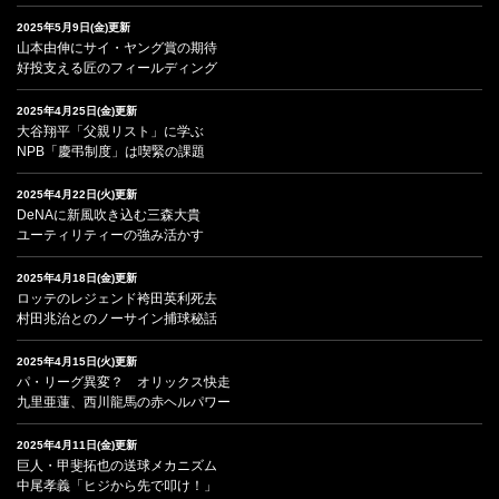
2025年5月9日(金)更新
山本由伸にサイ・ヤング賞の期待
好投支える匠のフィールディング
2025年4月25日(金)更新
大谷翔平「父親リスト」に学ぶ
NPB「慶弔制度」は喫緊の課題
2025年4月22日(火)更新
DeNAに新風吹き込む三森大貴
ユーティリティーの強み活かす
2025年4月18日(金)更新
ロッテのレジェンド袴田英利死去
村田兆治とのノーサイン捕球秘話
2025年4月15日(火)更新
パ・リーグ異変？ オリックス快走
九里亜蓮、西川龍馬の赤ヘルパワー
2025年4月11日(金)更新
巨人・甲斐拓也の送球メカニズム
中尾孝義「ヒジから先で叩け！」