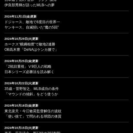
伊良部秀輝が語ったMLBへの夢
2024年11月1日(金)更新
ドジャース、敵地で8度目の世界一
ヤンキース、自滅招いた“魔の5回”
2024年10月29日(火)更新
ホークス“横綱相撲”で敵地2連勝
OB高木豊「DeNAはケンカ腰で」
2024年10月25日(金)更新
「2戦目重視」Ⅴ9巨人の戦略
日本シリーズ必勝法を読み解く
2024年10月22日(火)更新
35歳・菅野智之、MLB成功の条件
「マウンドの傾斜」をどう使うか
2024年10月18日(金)更新
東北楽天・今江敏晃監督解任の波紋
「使い捨て」で問われる球団の体質
2024年10月15日(火)更新