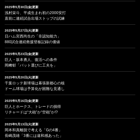
2025年5月30日(金)更新
浅村栄斗、平成生まれ初の2000安打
直前に連続試合出場ストップの試練
2025年5月27日(火)更新
日ハム宮西尚生の「非認知能力」
880試合連続救援登板記録の価値
2025年5月23日(金)更新
巨人・坂本勇人、復活への条件
岡﨑郁「バット選びに工夫を」
2025年5月20日(火)更新
千葉ロッテ新球場は幕張新都心の核
ドーム球場は予算化が困難な見通し
2025年5月16日(金)更新
巨人とホークス、トレードの損得
リチャードは“大砲”か“空砲”か!?
2025年5月13日(火)更新
岡本和真離脱で考える「Gの4番」
長嶋茂雄「3番には違和感あった」