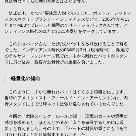
直接当たっても罰則の対象とはなりません。
MLBにも、かつて“要注意人物”がいました。ボストン・レッドソ
ックスやクリーブランド・インディアンスなどで、2005年から13
年までMLBでプレーした捕手のケリー・ショパックさんです。イ
ンディアンス時代の08年には21本塁打をマークしています。
このショパックさん、たびたびバットを放り投げることで有名
でした。インディアンス時代の06年9月3日（現地時間）、敵地で
のテキサス・レンジャーズ戦では、手から離れたバットがスタン
ドに飛び込み、観客が肋骨骨折の重傷を負いました。
軽量化の傾向
このように、手から離れたバットはすぐさま凶器と化します。
当時のアメリクエスト・フィールド・イン・アーリントンは、内
野スタンドにまで防球ネットは張り巡らされていませんでした。
今回の「危険スイング」ルールに関し、現場のコーチや選手に
感想を求めると、ほとんどの者が「安全を確保するためには必
要」と答えました。その上で、「バットの材質や重さにも目を向
けなければ」と問題提起する者もいました。