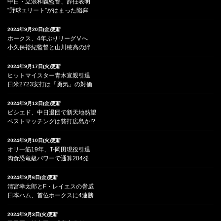
中日・立浪和義監督、辞任表明
“野球エリート”がはまった陥穽
2024年9月20日(金)更新
ホークス、4年ぶりリーグⅤへ
小久保裕紀監督と山川穂高の絆
2024年9月17日(火)更新
ヒットマイスター青木宣親引退
日米2723安打は「勇気」の対価
2024年9月13日(金)更新
ビシエド、中日退団で新天地熱望
ベストマッチングは貧打広島か!?
2024年9月10日(火)更新
オリ一筋19年、T-岡田現役引退
肉食恐竜級パワーで通算204発
2024年9月6日(金)更新
清宮幸太郎とF・レイエスの脅威
日本ハム、首位ホークスに4連勝
2024年9月3日(火)更新