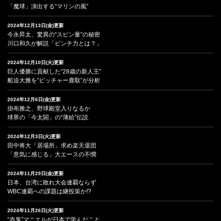
「魔球」演出する“マリンの風”
2024年12月13日(金)更新
今永昇太、驚異の“スピン量”の秘密
川口和久が解説「ピンチ力とは？」
2024年12月10日(火)更新
巨人優勝に貢献した“28歳の新人王”
船迫大雅を“ピッチャー鹿取”が分析
2024年12月6日(金)更新
掛布雅之、野球殿堂入りなるか
球界の「今太閤」の“薄給”伝説
2024年12月3日(火)更新
田中将大「居場所」求め楽天退団
「意気に感じる」大エースの不憫
2024年11月29日(金)更新
日本、台湾に敗れ大会連覇ならず
WBC連覇への課題は継投策か!?
2024年11月26日(火)更新
“赤鬼”マニエルが日本で学んだこと