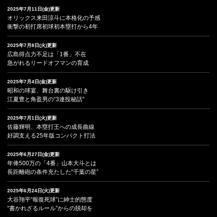
2025年7月11日(金)更新
オリックス来田涼斗に本格化の予感
衝撃の初打席初球初本塁打から4年
2025年7月8日(火)更新
広島得点力不足は「1番」不在
急がれるリードオフマンの育成
2025年7月4日(金)更新
昭和の球宴、舞台裏の駆け引き
江夏豊と角盈男の“3連投秘話”
2025年7月1日(火)更新
佐藤輝明、本塁打王への成長曲線
好調支える25年版コンパクト打法
2025年6月27日(金)更新
年俸500万の「4番」山本大斗とは
長距離砲の条件充たした“千葉の星”
2025年6月24日(火)更新
大谷翔平“報復死球”に紳士的態度
“書かれざるルール”からの脱却を