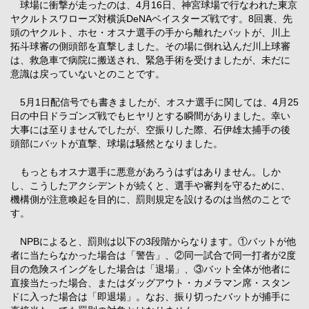
球場に衝撃が走ったのは、4月16日、神宮球場で行なわれた東京
ヤクルトスワローズ対横浜DeNAベイスターズ戦です。8回裏、先
頭のヤクルト、ホセ・オスナ選手の手から離れたバットが、川上
拓斗球審の側頭部を直撃しました。その場に倒れ込んだ川上球審
は、救急車で病院に搬送され、緊急手術を受けましたが、未だに
意識は戻っていないとのことです。
5月1日配信号でも書きましたが、オスナ選手に関しては、4月25
日の中日ドラゴンズ戦でもヒヤリとする瞬間がありました。幸い
大事には至りませんでしたが、空振りした際、石伊雄太捕手の後
頭部にバットが直撃、球場は騒然となりました。
もっともオスナ選手に悪意があろうはずはありません。しか
し、こうしたアクシデントが続くと、選手や審判を守るために、
機構側が注意喚起を目的に、罰則規定を設けるのは当然のことで
す。
NPBによると、罰則は以下の3段階からなります。①バットが他
者に当たらなかった場合は「警告」、②同一試合で同一打者が2度
目の危険スイングをした場合は「退場」、③バット全体が他者に
直接当たった場合、またはダッグアウト・カメラマン席・スタン
ドに入った場合は「即退場」。なお、振り切ったバットが捕手に