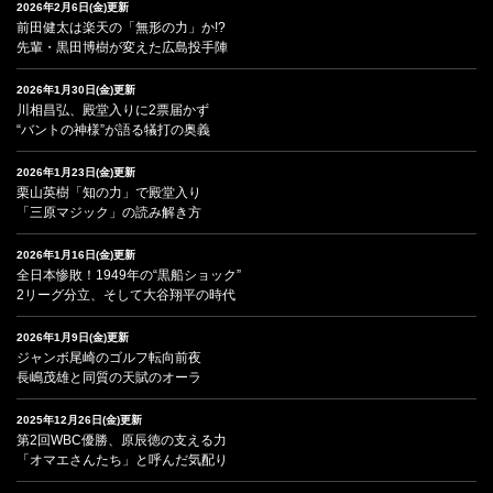
2026年2月6日(金)更新
前田健太は楽天の「無形の力」か!?
先輩・黒田博樹が変えた広島投手陣
2026年1月30日(金)更新
川相昌弘、殿堂入りに2票届かず
“バントの神様”が語る犠打の奥義
2026年1月23日(金)更新
栗山英樹「知の力」で殿堂入り
「三原マジック」の読み解き方
2026年1月16日(金)更新
全日本惨敗！1949年の“黒船ショック”
2リーグ分立、そして大谷翔平の時代
2026年1月9日(金)更新
ジャンボ尾崎のゴルフ転向前夜
長嶋茂雄と同質の天賦のオーラ
2025年12月26日(金)更新
第2回WBC優勝、原辰徳の支える力
「オマエさんたち」と呼んだ気配り