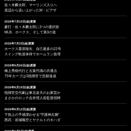
佐々木麟太郎、マーリンズ入りへ
底辺から這い上がったM・ピアザ
2026年7月10日(金)更新
豪打・佐々木麟太郎に3つの選択肢
MLB、ホークス、そして第3の道
2026年7月3日(金)更新
ホークス栗原陵矢、自己最多の22号
スイング軌道体得でホームラン急増
2026年6月26日(金)更新
橋上秀樹代行と古葉竹識の共通点
75年カープは3指揮官で悲願達成
2026年6月19日(金)更新
指揮官交代劇は東北楽天のお家芸か
まさかのロッテ吉井理人前監督招聘
2026年6月12日(金)更新
下剋上の予感漂わせる“守護神左腕”
西武・岩城颯空とヤクルトのキハダ