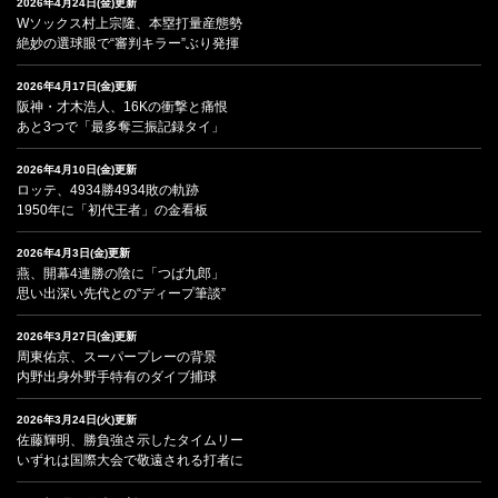
2026年4月24日(金)更新
Wソックス村上宗隆、本塁打量産態勢
絶妙の選球眼で“審判キラー”ぶり発揮
2026年4月17日(金)更新
阪神・才木浩人、16Kの衝撃と痛恨
あと3つで「最多奪三振記録タイ」
2026年4月10日(金)更新
ロッテ、4934勝4934敗の軌跡
1950年に「初代王者」の金看板
2026年4月3日(金)更新
燕、開幕4連勝の陰に「つば九郎」
思い出深い先代との“ディープ筆談”
2026年3月27日(金)更新
周東佑京、スーパープレーの背景
内野出身外野手特有のダイブ捕球
2026年3月24日(火)更新
佐藤輝明、勝負強さ示したタイムリー
いずれは国際大会で敬遠される打者に