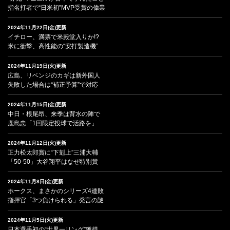
指名打者で“日米初”MVP受賞の偉業
2024年11月22日(金)更新
イチロー、満票で米殿堂入りか!?
米に衝撃、高性能の“安打製造機”
2024年11月19日(火)更新
広島、リベンジのカギは新外国人
失敗した場合は“補正予算”で対応
2024年11月15日(金)更新
中日・根尾昂、来季は背水の陣で
鹿島忠「1回限定投球で活路を」
2024年11月12日(火)更新
正力松太郎賞に“下剋上”三浦大輔
「50-50」大谷翔平はなぜ特別賞
2024年11月8日(金)更新
ホークス、まさかのシリーズ4連敗
指揮官「3つ負けられる」発言の謎
2024年11月5日(火)更新
日本選手初の“世界一リング”獲得