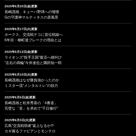
2025年6月20日(金)更新
長嶋茂雄、キューバ野球への憧憬
Gの守護神マルティネスの原風景
2025年6月17日(火)更新
ホークス、交流戦テコに首位戦線へ
6年目・柳町達ブレークの理由とは
2025年6月13日(金)更新
ライオンズ“投手王国”復活へ雄叫び
“左右の両輪”今井達也と隅田知一郎
2025年6月10日(火)更新
長嶋茂雄はなぜ勝負強かったのか
ミスター流“メンタルトレ”の効力
2025年6月6日(金)更新
長嶋茂雄と松井秀喜の「4番道」
完璧な「音」を求めて“千日修行”
2025年6月3日(火)更新
広島“交流戦弱者”返上なるか!?
カギ握るファビアンとモンテロ