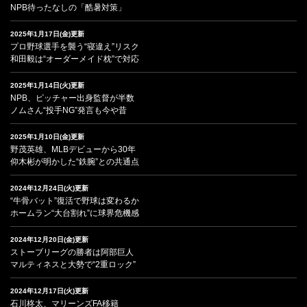
NPB待ったなしの「酷暑対策」
2025年1月17日(金)更新
プロ野球選手を襲う“寝違え”リスク
和田毅は“オーダーメイド枕”で対応
2025年1月14日(火)更新
NPB、ピッチャー出身監督が半数
ノムさん“投手NG”発言も今や昔
2025年1月10日(金)更新
野茂英雄、MLBデビューから30年
仰木彬が明かした“鉄腕”との共通点
2024年12月24日(火)更新
“牛骨バット”復活で野球は変わるか
ホームラン“大台割れ”に球界危機感
2024年12月20日(金)更新
ストーブリーグの勝者は阿部巨人
マルティネスと大勢で“2重ロック”
2024年12月17日(火)更新
石川柊太、マリーンズFA移籍