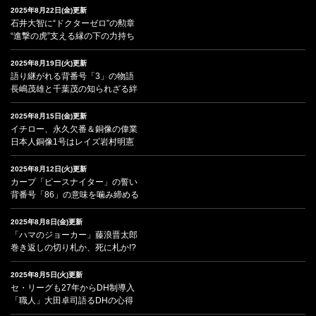
2025年8月22日(金)更新
石井大智に“ドクターゼロ”の勲章
“進撃の虎”支える縁の下の力持ち
2025年8月19日(火)更新
語り継がれる背番号「3」の物語
長嶋茂雄と千葉茂の知られざる絆
2025年8月15日(金)更新
イチロー、永久欠番＆銅像の偉業
日本人銅像1号はレイズ岩村明憲
2025年8月12日(火)更新
カープ「ピースナイター」の誓い
背番号「86」の意味を噛み締める
2025年8月8日(金)更新
「ハマのジョーカー」藤浪晋太郎
巻き返しの切り札か、死に札か!?
2025年8月5日(火)更新
セ・リーグも27年からDH制導入
「職人」大田卓司語るDHの心得