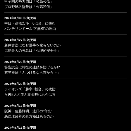
甲子園の勢力図は「私高公低」
プロ野球名監督は「公高私低」
2024年8月30日(金)更新
中日・髙橋宏斗「0点台」に挑む
バンテリンドームで“無双”の理由
2024年8月27日(火)更新
新井貴浩はなぜ選手を叱らないのか
広島最大の強みは「心理的安全性」
2024年8月23日(金)更新
警告試合は報復の連鎖を防げるか!?
衣笠祥雄「ぶつけるなら首から下」
2024年8月20日(火)更新
ライオンズ「勝率3割台」の攻防
Ⅴ9巨人と並ぶ黄金時代も今は昔
2024年8月16日(金)更新
阪神・佐藤輝明、連日の“守乱”
悪送球改善の処方箋はあるのか
2024年8月13日(火)更新