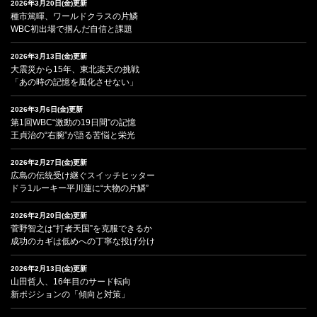
2026年3月20日(金)更新
種市篤暉、ワールドクラスの片鱗
WBC初出場で掴んだ自信と課題
2026年3月13日(金)更新
大震災から15年、東北楽天の挑戦
「あの時の記憶を風化させない」
2026年3月6日(金)更新
第1回WBC“激動の19日間”の記憶
王貞治の“右腕”が語る苦悩と栄光
2026年2月27日(金)更新
広島の伝統受け継ぐスイッチヒッター
ドラ1ルーキー平川蓮に“大物の片鱗”
2026年2月20日(金)更新
菅野智之は“打者天国”を克服できるか
成功のカギは低めへの丁寧な投げ分け
2026年2月13日(金)更新
山田哲人、16年目のサード転向
新ポジションの「傾向と対策」