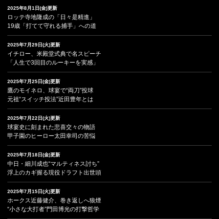
2025年8月1日(金)更新
ロッテ寺地隆成の「日々是精進」
19歳「打てて守れる捕手」への道
2025年7月29日(火)更新
イチロー、米殿堂式典で名スピーチ
「人生で3回目のルーキーを実感」
2025年7月25日(金)更新
鷹のモイネロ、球宴で“両刀”投球
元祖“スイッチ投法”近田豊年とは
2025年7月22日(火)更新
球宴史に刻まれた悲喜交々の物語
甲子園のヒーロー太田幸司の苦悩
2025年7月18日(金)更新
中日・細川成也“マルティネス討ち”
浮上のカギ握る現役ドラフト出世頭
2025年7月15日(火)更新
ホークス近藤健介、巻き返しへ狼煙
“小さな大打者”門田博光の打撃哲学