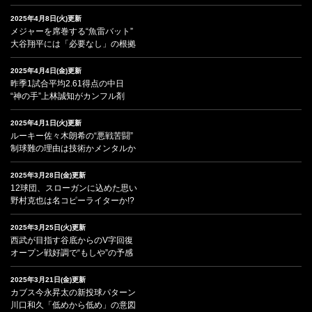
2025年4月8日(火)更新
メジャーを席巻する“魚雷バット”
大谷翔平には「必要なし」の根拠
2025年4月4日(金)更新
昨季1試合平均2.61得点の中日
“神の手”上林誠知がカンフル剤
2025年4月1日(火)更新
ルーキー佐々木朗希の“悪戦苦闘”
制球難の理由は技術かメンタルか
2025年3月28日(金)更新
12球団、スローガンに込めた思い
野村克也は名コピーライターか!?
2025年3月25日(火)更新
西武が目指す谷底からのV字回復
オープン戦好調で“もしや”の予感
2025年3月21日(金)更新
カブス今永昇太の新投球パターン
川口和久「低めから低め」の意図