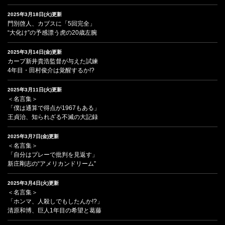
2025年3月18日(火)更新
門別啓人、カブスに「5回完全」
“大化け”の予感漂う虎の20歳左腕
2025年3月14日(金)更新
カープ新井貴浩監督が与えた試練
4年目・田村俊介は覚醒するか!?
2025年3月11日(火)更新
＜名言集＞
「僕は通算で得点が1967もある」
王貞治、知られざる不滅の大記録
2025年3月7日(金)更新
＜名言集＞
「自分はプレーで批判を見返す」
新庄剛志の“アメリカンドリーム”
2025年3月4日(火)更新
＜名言集＞
「ホンマ、人殺しでもしたんか!?」
清原和博、巨人1年目の希望と葛藤