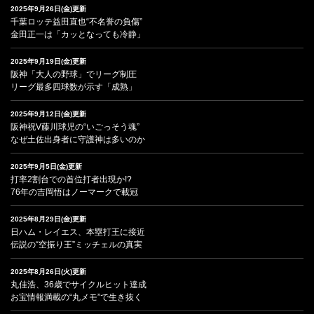
2025年9月26日(金)更新
千葉ロッテ益田直也“不名誉の負傷”
金田正一は「カッとなっても冷静」
2025年9月19日(金)更新
阪神「大人の野球」でリーグ制圧
リーグ最多四球数が示す「成熟」
2025年9月12日(金)更新
阪神祝V藤川球児の“いごっそう魂”
なぜ土佐出身者に守護神は多いのか
2025年9月5日(金)更新
打率2割台での首位打者出現か!?
76年の吉岡悟はノーマークで載冠
2025年8月29日(金)更新
日ハム・レイエス、本塁打王に接近
伝説の“空振り王”ミッチェルの真実
2025年8月26日(火)更新
丸佳浩、36歳でサイクルヒット達成
お宝情報満載の“丸メモ”で生き抜く