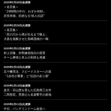
2025年2月28日(金)更新
＜名言集＞
「24時間の中の、わずか何秒」
衣笠祥雄、壮絶なる“鉄人伝説”
2025年2月25日(火)更新
＜名言集＞
「尻の穴から煙が出るまで吸え」
大器を覚醒させた長嶋茂雄の一喝
2025年2月21日(金)更新
村上宗隆、外野練習指示の背景
チーム事情と本人の利得も考慮
2025年2月18日(火)更新
五十幡亮汰、スピードスターへの道
「1歩目が重要」と“伝説の走り屋”
2025年2月14日(金)更新
楽天・宗山塁を育んだ広島県三次市
二岡智宏、梵英心ら名遊撃手の産地
2025年2月11日(火)更新
中日、バンテリンドーム改造へ