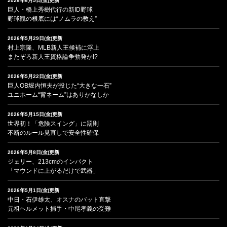
2026年6月5日(金)更新
巨人・橋上秀樹代行の新ID野球
野球観の根底には“ノムラの教え”
2026年5月29日(金)更新
村上宗隆、MLB新人王候補に浮上
またぞろ新人王資格論争勃発か!?
2026年5月22日(金)更新
巨人OB堀内恒夫が投じた“大きな一石”
ユニホーム“背ネーム”はありかなしか
2026年5月15日(金)更新
世界初！「危険スイング」に罰則
不断のルール見直しで安全性確保
2026年5月8日(金)更新
ジェリー、213cmのインパクト
「マウンドに上がるだけで武器」
2026年5月1日(金)更新
中日・石伊雄太、オスナのバット直撃
元祖ヘルメット捕手・中尾孝義の受難