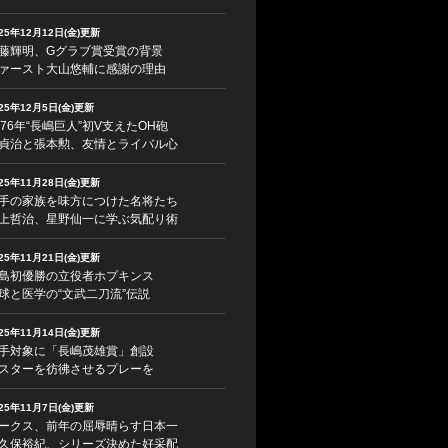
025年12月12日(金)更新
藤輝明、Gグラブ賞受賞の背景
ァースト大山悠輔に感謝の理由
025年12月5日(金)更新
976年“長嶋巨人”初V支えたOH砲
貞治と張本勲、友情とライバル心
025年11月28日(金)更新
手の家族を味方につけた名将たち
上哲治、星野仙一に学ぶ気配り術
025年11月21日(金)更新
島初優勝の立役者ホプキンス
球と医学の“文武二刀流”伝説
025年11月14日(金)更新
手対象に「長嶋茂雄賞」創設
スターを彷彿させるプレーを
025年11月7日(金)更新
ークス、前年の屈辱晴らす日本一
久保裕紀、シリーズ決めた好采配