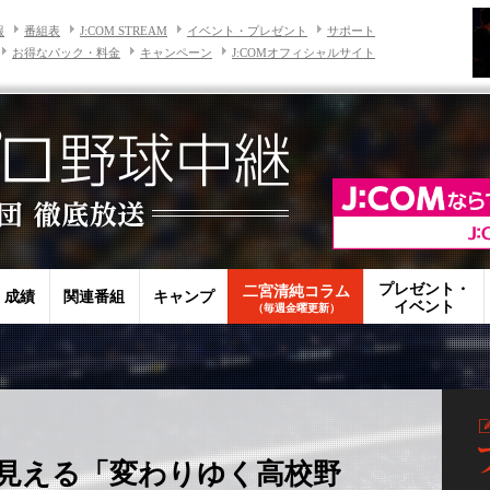
報
番組表
J:COM STREAM
イベント・プレゼント
サポート
お得なパック・料金
キャンペーン
J:COMオフィシャルサイト
プレゼント・
二宮清純コラム
・成績
関連番組
キャンプ
イベント
（毎週金曜更新）
見える「変わりゆく高校野