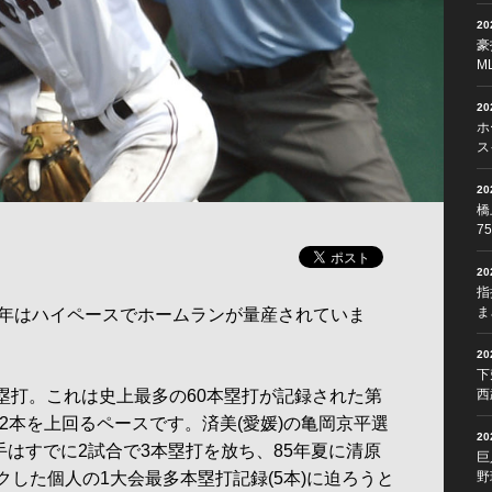
2
豪
M
2
ホ
ス
2
橋
7
2
指
ま
年はハイペースでホームランが量産されていま
2
下
本塁打。これは史上最多の60本塁打が記録された第
西
間・32本を上回るペースです。済美(愛媛)の亀岡京平選
2
手はすでに2試合で3本塁打を放ち、85年夏に清原
巨
ークした個人の1大会最多本塁打記録(5本)に迫ろうと
野