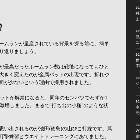
2
村
ま
増
2
巨
ユ
ームランが量産されている背景を探る前に、簡単
り返りましょう。
2
世
不
回)が最高だったホームラン数は戦後になってもひと
大きく変えたのが金属バットの出現です。折れや
2
担が少ないという理由で採用されました。
ジ
「
ットが解禁になると、同年のセンバツでわずか1
2
と激増しました。まるで"打ち出の小槌"のような状
中
元
2
い出されるのが池田(徳島)の山びこ打線です。蔦
W
打撃練習とウエイトトレーニングにあてました。
絶