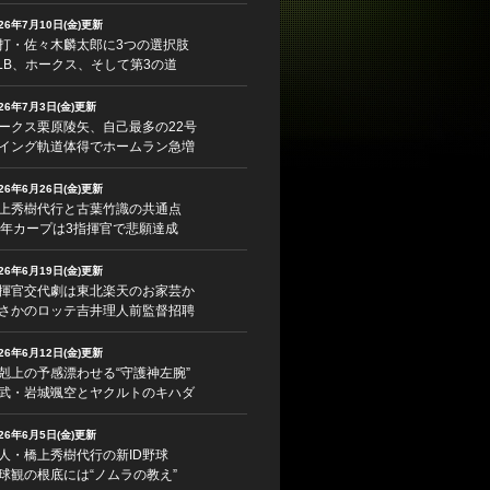
026年7月10日(金)更新
打・佐々木麟太郎に3つの選択肢
LB、ホークス、そして第3の道
026年7月3日(金)更新
ークス栗原陵矢、自己最多の22号
イング軌道体得でホームラン急増
026年6月26日(金)更新
上秀樹代行と古葉竹識の共通点
5年カープは3指揮官で悲願達成
026年6月19日(金)更新
揮官交代劇は東北楽天のお家芸か
さかのロッテ吉井理人前監督招聘
026年6月12日(金)更新
剋上の予感漂わせる“守護神左腕”
武・岩城颯空とヤクルトのキハダ
026年6月5日(金)更新
人・橋上秀樹代行の新ID野球
球観の根底には“ノムラの教え”