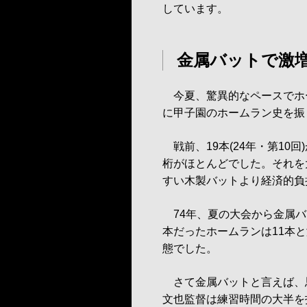
しています。
金属バットで激
今夏、驚異的なペースでホ
に甲子園のホームラン史を振
戦前、19本(24年・第10
桁がほとんどでした。それを
すい木製バットより経済的負
74年、夏の大会から金属バ
本だったホームランは11本
態でした。
さて金属バットと言えば、思
文也監督は練習時間の大半を