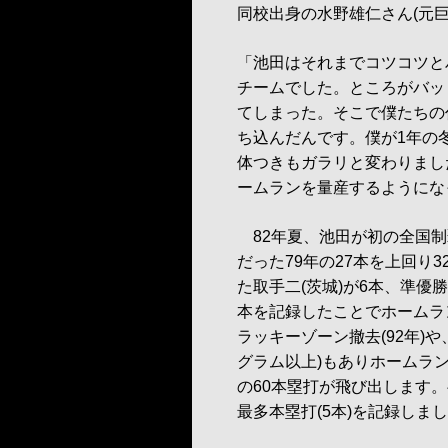
同校出身の水野雄仁さん(元
「池田はそれまでコツコツと
チームでした。ところがバッ
てしまった。そこで僕たちの
ち込んだんです。僕が1年の
体つきもガラリと変わりまし
ームランを量産するようにな
82年夏、池田が初の全国制
だった79年の27本を上回り
た取手二(茨城)が6本、準優勝
本を記録したことでホームラ
ラッキーゾーン撤去(92年)や
グラム以上)もありホームラ
の60本塁打が飛び出します。
最多本塁打(5本)を記録しま