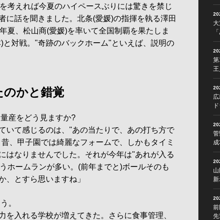
を考えれば今夏のハイペースぶりには驚きを禁じ
2
者に話を聞きました。北条(愛媛)の指揮を執る澤田
大
年夏、松山商(愛媛)を率いて全国制覇を果たしま
「
)と対戦。"奇跡のバックホーム"といえば、説明の
2
第
王
2
たのかと錯覚
広
ド
ン量産をどう見ますか?
2
ていて感じるのは、"あの当たりで、あの打ち方で
菅
。昔、甲子園では綺麗なフォームで、しかもタイミ
成
にはなりませんでした。それが今年は"あれが入る
2
いうホームランが多い。(前年までと)ボールそのも
山
か、とすら思いますね」
新
2
ょう。
前
力を入れる学校が増えてきた。さらに食事管理、
先