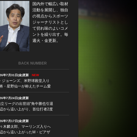
国内外で幅広い取材
活動を展開し、独自
の視点からスポーツ
ジャーナリストとし
て切れ味のよいコメ
ントを繰り出す。毎
週火・金更新。
BACK NUMBER
026年7月31日(金)更新
NEW
・ジョーンズ、米野球殿堂入り
将・星野仙一が称えたチーム愛
026年7月24日(金)更新
独立リーグの出世頭”角中勝也引退
辺から這い上がり、首位打者2度
026年7月17日(金)更新
々木麟太郎、マーリンズ入りへ
辺から這い上がったM・ピアザ