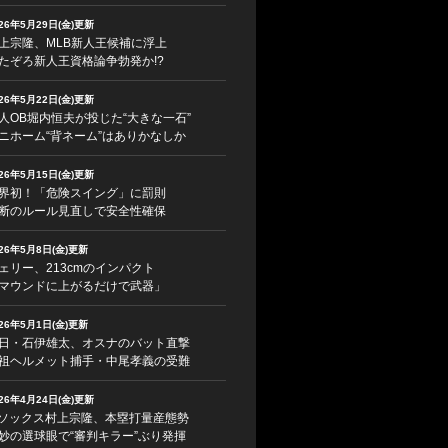
026年5月29日(金)更新
上宗隆、MLB新人王候補に浮上
たぞろ新人王資格論争勃発か!?
026年5月22日(金)更新
人OB堀内恒夫が投じた“大きな一石”
ニホーム“背ネーム”はありかなしか
026年5月15日(金)更新
界初！「危険スイング」に罰則
断のルール見直しで安全性確保
026年5月8日(金)更新
ェリー、213cmのインパクト
マウンドに上がるだけで武器」
026年5月1日(金)更新
日・石伊雄太、オスナのバット直撃
祖ヘルメット捕手・中尾孝義の受難
026年4月24日(金)更新
ソックス村上宗隆、本塁打量産態勢
妙の選球眼で“審判キラー”ぶり発揮