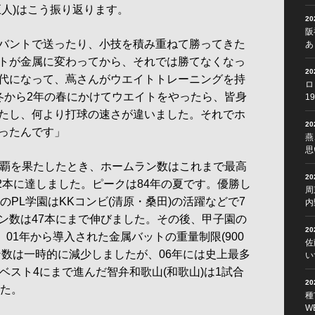
巨人)はこう振り返ります。
2
阪
バントで送ったり、小技を積み重ねて勝ってきた
あ
トが金属に変わってから、それでは勝てなくなっ
2
代になって、蔦さんがウエイトトレーニングを持
ロ
冬から2年の春にかけてウエイトをやったら、皆身
1
たし、何より打球の速さが違いました。それでホ
2
ったんです」
燕
思
覇を果たしたとき、ホームラン数はこれまで最高
2
32本に達しました。ピークは84年の夏です。優勝し
周
のPL学園はKKコンビ(清原・桑田)の活躍などで7
内
ン数は47本にまで伸びました。その後、甲子園の
2
、01年から導入された金属バットの重量制限(900
佐
ン数は一時的に減少しましたが、06年には史上最多
い
ベスト4にまで進んだ智弁和歌山(和歌山)は1試合
2
した。
種
W