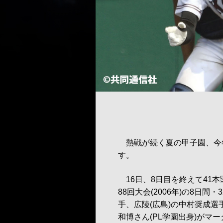
熱戦が続く夏の甲子園、今
す。
16日、8日目を終えて41
88回大会(2006年)の8日
手、広陵(広島)の中村奨成選
和博さん(PL学園出身)がマ