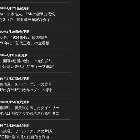
026年4月17日(金)更新
神・才木浩人、16Kの衝撃と痛恨
と3つで「最多奪三振記録タイ」
026年4月10日(金)更新
ッテ、4934勝4934敗の軌跡
950年に「初代王者」の金看板
026年4月3日(金)更新
、開幕4連勝の陰に「つば九郎」
い出深い先代との“ディープ筆談”
026年3月27日(金)更新
東佑京、スーパープレーの背景
野出身外野手特有のダイブ捕球
026年3月24日(火)更新
藤輝明、勝負強さ示したタイムリー
ずれは国際大会で敬遠される打者に
026年3月20日(金)更新
市篤暉、ワールドクラスの片鱗
BC初出場で掴んだ自信と課題