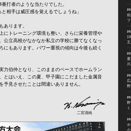
4番打者のような当たりでした。
2
ると相手は威圧感を覚えるでしょうね」
佐
フ
会でもあります。
2
上にトレーニング環境も整い、さらに栄養管理や
1
。公立高校がなかなか私立の学校に勝てなくなっ
王
ろにもあります。パワー重視の傾向は今後も続く
2
選
川
実力伯仲となり、このままのペースでホームラン
2
。とはいえ、この夏、甲子園にこだました金属音
広
を予見させたことは間違いありません。
野
2
野
ミ
二宮清純
2
ホ
小