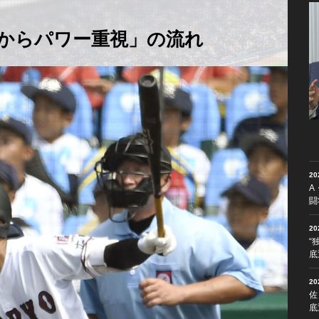
からパワー重視」の流れ
2
A
闘
2
“
底
2
佐
底