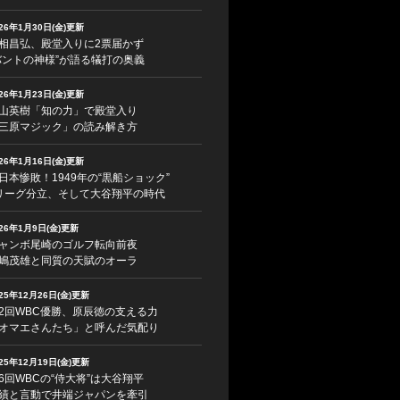
026年1月30日(金)更新
相昌弘、殿堂入りに2票届かず
バントの神様”が語る犠打の奥義
026年1月23日(金)更新
山英樹「知の力」で殿堂入り
三原マジック」の読み解き方
026年1月16日(金)更新
日本惨敗！1949年の“黒船ショック”
リーグ分立、そして大谷翔平の時代
026年1月9日(金)更新
ャンボ尾崎のゴルフ転向前夜
嶋茂雄と同質の天賦のオーラ
025年12月26日(金)更新
2回WBC優勝、原辰徳の支える力
オマエさんたち」と呼んだ気配り
025年12月19日(金)更新
6回WBCの“侍大将”は大谷翔平
績と言動で井端ジャパンを牽引