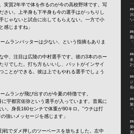
。実質2年半で体を作るのが今の高校野球です。写
2
ださい。上半身も下半身も今の選手はがっちりし
川
手じゃないと試合に出してもらえない。一方で小
“
と感じますね」
2
栗
のホームランバッターは少ない、という指摘もありま
「
2
な中、注目は広陵の中村選手です。彼の3本のホー
全
たりでした。打ち方もいいし、バットがインサイ
2
つことができる。彼は上でもやれる選手でしょう
2
ジ
長
もホームランが飛び出すのが今夏の特徴です。
2
番に宇都宮佑弥という選手が入っています。昔風に
第
い。身長160センチで体重が90キロ。"ウチは打
「
督の強いメッセージを感じます」
2
第
(三重)戦でダメ押しのツーベースを放ちました。左中
実