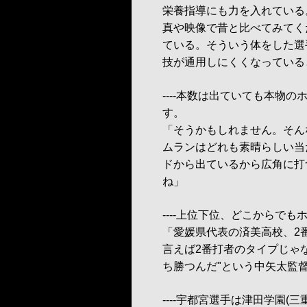
栄養指導にも力を入れている
真や映像で昔と比べてみてく
ている。そういう体をした選
技が通用しにくくなっている
----本数は出ていても本物
す。
「そうかもしれません。そん
ムランはどれも素晴らしい当
ドから出ているから広角に打
ね」
----上位下位、どこからで
「愛媛県代表の済美高校、2
言えば2番打者のタイプじゃな
ち勝つんだ"という中矢太監
----宇都宮選手は津田学園