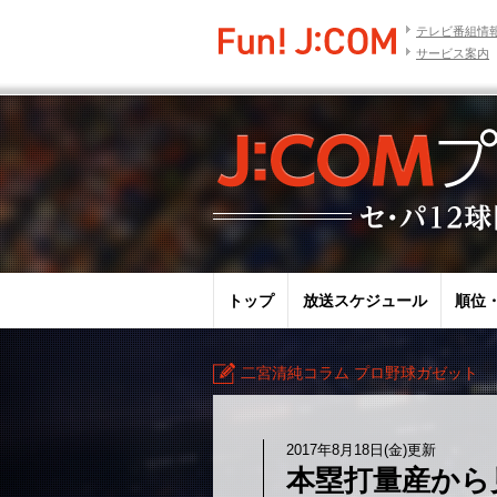
テレビ番組情
サービス案内
トップ
放送スケジュール
順位
二宮清純コラム プロ野球ガゼット
2017年8月18日(金)更新
本塁打量産から