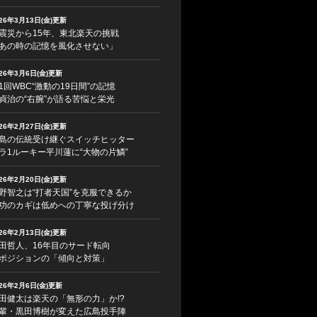
026年3月13日(金)更新
震災から15年、東北楽天の挑戦
あの時の記憶を風化させない」
026年3月6日(金)更新
1回WBC“激動の19日間”の記憶
貞治の“右腕”が語る苦悩と栄光
026年2月27日(金)更新
島の伝統受け継ぐスイッチヒッター
ラ1ルーキー平川蓮に“大物の片鱗”
026年2月20日(金)更新
野智之は“打者天国”を克服できるか
功のカギは低めへの丁寧な投げ分け
026年2月13日(金)更新
田哲人、16年目のサード転向
ポジションの「傾向と対策」
026年2月6日(金)更新
田健太は楽天の「無形の力」か!?
輩・黒田博樹が変えた広島投手陣