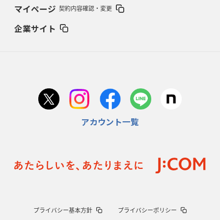
2026年2月5日(木)更新
マイページ
契約内容確認・変更
27年豪州W杯、1次リーグは全て中5日
「フランスは中6日で日本戦」の
占い方
企業サイト
2026年1月29日(木)更新
日本協会、35年W杯招致に立候補
「ノーサイドスピリット」前面に
2026年1月22日(木)更新
首位スピアーズ、充実の攻撃力
「湧き出る」パスでトライ量産
アカウント一覧
2026年1月15日(木)更新
明大「凡事徹底」で早大破り7年ぶりV
平翔太主将「スキのないチーム
に成長」
2026年1月8日(木)更新
スピアーズ牽引するスティーブンソン
ルディケ「15番はゲームドライバ
ー」
2025年12月25日(木)更新
プライバシー基本方針
プライバシーポリシー
相模原DB、「最後5分」をしのぎ切る
“神奈川ダービー”制して今季初白