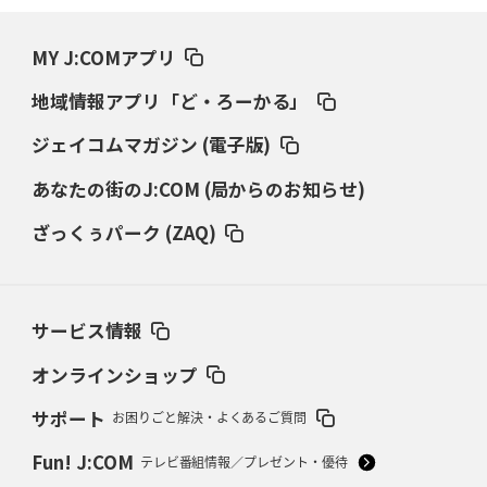
2026年3月19日(木)更新
ワイルドナイツ、土壇場逆転の背景
稲垣啓太「特別なことはやらない」
MY J:COMアプリ
2026年3月12日(木)更新
地域情報アプリ「ど・ろーかる」
ダイナボアーズ、“逆輸入SO”三宅駿
「ニュージーランドのフレア（閃
き）」
ジェイコムマガジン (電子版)
あなたの街のJ:COM (局からのお知らせ)
2026年3月5日(木)更新
仏レフリーが見た日本ラグビー
｢ディシプリンがありクリーン｣
ざっくぅパーク (ZAQ)
2026年2月26日(木)更新
ブラックラムズ、反則減で上位伺う
「ラフ」から「タフ」への意識改革
サービス情報
2026年2月19日(木)更新
37年女子W杯招致への課題と期待
「目標は聖地・秩父宮を満員に」
オンラインショップ
サポート
お困りごと解決・よくあるご質問
2026年2月12日(木)更新
ワイルドナイツ、無傷の開幕7連勝
「全然前に進まない」青い壁の底力
Fun! J:COM
テレビ番組情報／プレゼント・優待