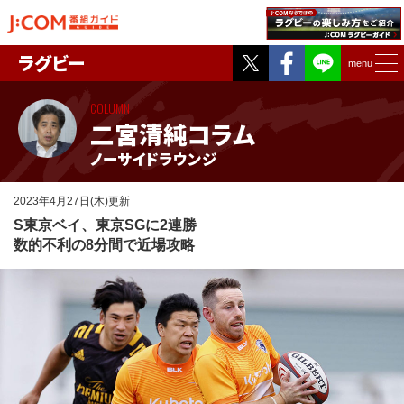
Twitter
Facebook
ラグビー
menu
COLUMN
二宮清純コラム
ノーサイドラウンジ
2023年4月27日(木)更新
S東京ベイ、東京SGに2連勝
数的不利の8分間で近場攻略