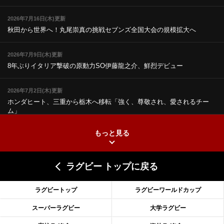
2026年7月16日(木)更新
秋田から世界へ！丸尾崇真の挑戦
セブンズ全国大会の規模拡大へ
2026年7月9日(木)更新
8年ぶりイタリア撃破の原動力
SO伊藤龍之介、鮮烈デビュー
2026年7月2日(木)更新
ホンダヒート、三重から栃木へ移転
「強く、尊敬され、愛されるチー
ム」
もっと見る
2026年6月25日(木)更新
上ノ坊駿介、“満場一致”で新人王
大畑大介「10番でも見てみたい」
ラグビー トップに戻る
2026年6月18日(木)更新
滑川剛人レフリー、早過ぎる引退
「27年W杯の主審、遠のいた夢」
ラグビートップ
ラグビーワールドカップ
2026年6月11日(木)更新
スーパーラグビー
大学ラグビー
神戸、リーグワン初優勝の道のり
デイブ・レニーHCの功績と財産