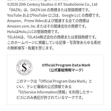
ゴール
©2026 20th Century Studios © KT StudioGenie Co., Ltd
「DAZN」は、DAZN Ltd.の商標または登録商標です。
YouTube およびYouTube ロゴは、Google LLC の商標です。
2026年4月23日(木)更新
Amazon、Prime Videoおよび関連する全ての商標は
元代表ラピース、今季限りで引退
「クボタは10年いた自分のホーム」
Amazon.com, Inc.またはその関連会社の商標です。
HuluはHulu,LLCの登録商標です。
2026年4月16日(木)更新
TELASAは、TELASA株式会社の商標または登録商標です。
BL東京「強化拠点」を「共有財産」に
新クラブハウスは「皆に開かれ
このホームページに掲載している記事・写真等あらゆる素材
た空間」
の無断複写・転載を禁じます。
2026年4月9日(木)更新
スティーラーズ、名門復活の足音
指揮官求める「ディフェンスの質」
Official Program Data Mark
（公式番組情報マーク）
2026年4月2日(木)更新
スピアーズ、王者撃破で再奪首
V奪還で守備の“恩師”に花道を
このマークは「Official Program Data Mark」と
いい、テレビ番組の公式情報である
2026年3月26日(木)更新
「SI(Service Information)情報」を利用したサー
AZ-COM丸和、リーグワンへ参入決定
「フィールド丸ごと計測機器」の
ビスにのみ表記が許されているマークです。
斬新性