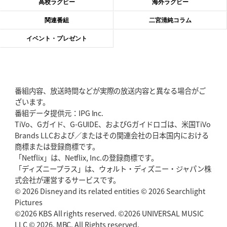
高校ラグビー
海外ラグビー
2026年6月4日(木)更新
関連番組
二宮清純コラム
“泣き虫先生”こと山口良治氏死去
「信は力なり」骨太の教育方針
イベント・プレゼント
2026年5月28日(木)更新
東京SG、逆転トライで準決勝へ
明暗分けたBR東京、主将の選択
番組内容、放送時間などが実際の放送内容と異なる場合がご
2026年5月21日(木)更新
ざいます。
狭山RG、ライチェル海遥スタッフ入り
女子代表元主将が挑む新たなミ
番組データ提供元：IPG Inc.
ッション
TiVo、Gガイド、G-GUIDE、およびGガイドロゴは、米国TiVo
Brands LLCおよび／またはその関連会社の日本国内における
2026年5月14日(木)更新
商標または登録商標です。
神戸、1位通過の立役者レタリック
リーグワン初、FWの「トライ王」
「Netflix」は、Netflix, Inc.の登録商標です。
「ディズニープラス」は、ウォルト・ディズニー・ジャパン株
2026年5月7日(木)更新
式会社が運営するサービスです。
「悲運の闘将」宮地克実氏死去
熱血指導で埼玉WKの基礎築く
© 2026 Disney and its related entities © 2026 Searchlight
Pictures
©2026 KBS All rights reserved. ©2026 UNIVERSAL MUSIC
2026年4月30日(木)更新
BR東京、「ユニバーサルデー」の意義
LLC © 2026. MBC. All Rights reserved.
「特別からノーマルへ」が最終