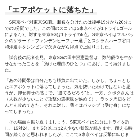
「エアポケットに落ちた」
S東京ベイ対東京SG戦。勝負を分けたのは後半19分から26分ま
での8分間でした。この間のスコアはS東京ベイが1トライ1ゴール
による7点、対する東京SGは1トライの5点。S東京ベイはフルバッ
クのゲラード・ファンデンヒーファー選手とスクラムハーフ谷口
和洋選手をシンビンで欠きながら得点で上回りました。
試合後の記者会見。東京SGの田中澄憲監督は、数的優位を生か
せなかったことを「負けた理由のひとつ」にあげ、こう続けまし
た。
「あの時間帯は自分たちも勝負に出ていた。しかし、ちょっとし
たエアポケットに落ちてしまった。気を抜いたわけではないと思
うが、押せ押せの感じで、“勝てるだろう”と。一方、クボタさんは
（人数が少ないことで攻撃の選択肢を狭めて）、ラック周辺をど
んどん攻めてきた。それに対し、我々はパッシブ（受け身）にな
ってしまった」
その場面を振り返りましょう。S東京ベイは21分にトライを許
し、15対24。まだ5分以上は2人少ない状況が続きます。耐える時
間が続くかと思われましたが、ここでS東京ベイは反撃に転じま