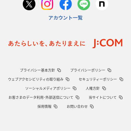
首位スピアーズ、充実の攻撃力
「湧き出る」パスでトライ量産
アカウント一覧
2026年1月15日(木)更新
明大「凡事徹底」で早大破り7年ぶりV
平翔太主将「スキのないチーム
に成長」
2026年1月8日(木)更新
スピアーズ牽引するスティーブンソン
ルディケ「15番はゲームドライバ
ー」
2025年12月25日(木)更新
プライバシー基本方針
プライバシーポリシー
相模原DB、「最後5分」をしのぎ切る
“神奈川ダービー”制して今季初白
ウェブアクセシビリティの取り組み
セキュリティーポリシー
星
ソーシャルメディアポリシー
人権方針
2025年12月18日(木)更新
お客さまのデータ利用･外部送信について
当サイトについて
46対0。ワイルドナイツ、衝撃の圧勝
伝統のディフェンスに“怖さ”を加
採用情報
お問い合わせ
味
2025年12月11日(木)更新
明大、早大の司令塔封じて対抗戦V
流れを変えた殊勲のキックチャージ