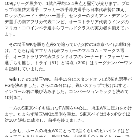
109はリーグ最少で、1試合平均12.1失点と堅守が光ります。プロ
ップ稲垣啓太選手、フッカー坂手淳史選手ら日本代表勢に加え、
ロックのルード・デヤハー選手、センターのダミアン・デアレン
デ選手の南アフリカ代表コンビ、オーストラリア代表ウイングの
マリカ・コロインベテ選手らワールドクラスの実力者を揃えてい
ます。
その埼玉WKを勝ち点差2で追っていた2位のS東京ベイは8勝1分
け。こちらは南アフリカ代表フッカーのマルコム・マークス選
手、オーストラリア代表スタンドオフのバーナード・フォーリー
選手らを擁し、トライ（51）と得点（390）はリーグナンバーワン
を記録していました。
先制したのは埼玉WK。前半13分にスタンドオフ山沢拓也選手が
PGを決めました。さらに25分には、鋭いステップで抜け出すと、
インゴール右に飛び込みました。コンバージョンキックも決めて
10対3に。
一方のS東京ベイも強力なFW陣を中心に、埼玉WKに圧力をかけ
ます。たまらず埼玉WKは反則を重ね、S東京ベイは3本のPGで12
対10と逆転に成功し、前半を終えました。
しかし、ホームの埼玉WKにとって2点くらいのビハインドはど
うってことありません。後半10分、山沢選手のトライとゴールで