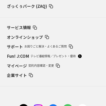
仏レフリーが見た日本ラグビー
｢ディシプリンがありクリーン｣
ざっくぅパーク (ZAQ)
2026年2月26日(木)更新
ブラックラムズ、反則減で上位伺う
「ラフ」から「タフ」への意識改革
サービス情報
2026年2月19日(木)更新
37年女子W杯招致への課題と期待
「目標は聖地・秩父宮を満員に」
オンラインショップ
サポート
お困りごと解決・よくあるご質問
2026年2月12日(木)更新
ワイルドナイツ、無傷の開幕7連勝
「全然前に進まない」青い壁の底力
Fun! J:COM
テレビ番組情報／プレゼント・優待
2026年2月5日(木)更新
マイページ
契約内容確認・変更
27年豪州W杯、1次リーグは全て中5日
「フランスは中6日で日本戦」の
占い方
企業サイト
2026年1月29日(木)更新
日本協会、35年W杯招致に立候補
「ノーサイドスピリット」前面に
2026年1月22日(木)更新