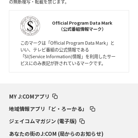
の無断複写・転載を禁じます。
2026年4月9日(木)更新
スティーラーズ、名門復活の足音
指揮官求める「ディフェンスの質」
Official Program Data Mark
（公式番組情報マーク）
2026年4月2日(木)更新
スピアーズ、王者撃破で再奪首
V奪還で守備の“恩師”に花道を
このマークは「Official Program Data Mark」と
いい、テレビ番組の公式情報である
2026年3月26日(木)更新
「SI(Service Information)情報」を利用したサー
AZ-COM丸和、リーグワンへ参入決定
「フィールド丸ごと計測機器」の
ビスにのみ表記が許されているマークです。
斬新性
2026年3月19日(木)更新
ワイルドナイツ、土壇場逆転の背景
稲垣啓太「特別なことはやらない」
MY J:COMアプリ
2026年3月12日(木)更新
地域情報アプリ「ど・ろーかる」
ダイナボアーズ、“逆輸入SO”三宅駿
「ニュージーランドのフレア（閃
き）」
ジェイコムマガジン (電子版)
あなたの街のJ:COM (局からのお知らせ)
2026年3月5日(木)更新