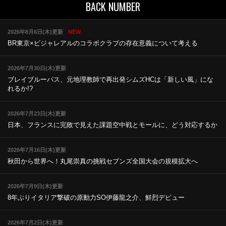
BACK NUMBER
2026年8月6日(木)更新
NEW
BR東京×ビジャレアルのコラボ
クラブの存在意義について考える
2026年7月30日(木)更新
ブレイブルーパス、元地理教師で再出発
シムズHCは「新しい風」にな
れるか!?
2026年7月23日(木)更新
日本、フランスに完敗で見えた課題
空中戦とモールに、どう対応するか
2026年7月16日(木)更新
秋田から世界へ！丸尾崇真の挑戦
セブンズ全国大会の規模拡大へ
2026年7月9日(木)更新
8年ぶりイタリア撃破の原動力
SO伊藤龍之介、鮮烈デビュー
2026年7月2日(木)更新