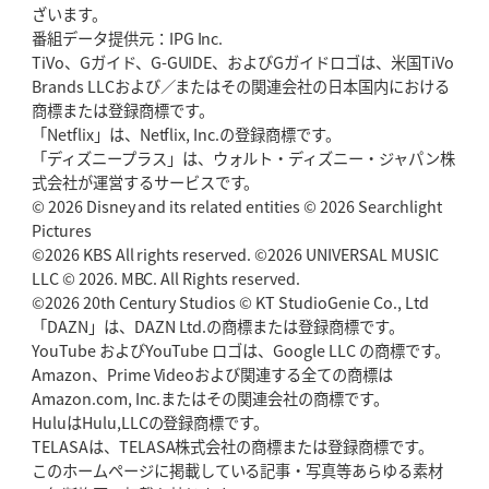
ざいます。
狭山RG、ライチェル海遥スタッフ入り
女子代表元主将が挑む新たなミ
番組データ提供元：IPG Inc.
ッション
TiVo、Gガイド、G-GUIDE、およびGガイドロゴは、米国TiVo
Brands LLCおよび／またはその関連会社の日本国内における
2026年5月14日(木)更新
商標または登録商標です。
神戸、1位通過の立役者レタリック
リーグワン初、FWの「トライ王」
「Netflix」は、Netflix, Inc.の登録商標です。
「ディズニープラス」は、ウォルト・ディズニー・ジャパン株
2026年5月7日(木)更新
式会社が運営するサービスです。
「悲運の闘将」宮地克実氏死去
熱血指導で埼玉WKの基礎築く
© 2026 Disney and its related entities © 2026 Searchlight
Pictures
©2026 KBS All rights reserved. ©2026 UNIVERSAL MUSIC
2026年4月30日(木)更新
BR東京、「ユニバーサルデー」の意義
LLC © 2026. MBC. All Rights reserved.
「特別からノーマルへ」が最終
ゴール
©2026 20th Century Studios © KT StudioGenie Co., Ltd
「DAZN」は、DAZN Ltd.の商標または登録商標です。
YouTube およびYouTube ロゴは、Google LLC の商標です。
2026年4月23日(木)更新
Amazon、Prime Videoおよび関連する全ての商標は
元代表ラピース、今季限りで引退
「クボタは10年いた自分のホーム」
Amazon.com, Inc.またはその関連会社の商標です。
HuluはHulu,LLCの登録商標です。
2026年4月16日(木)更新
TELASAは、TELASA株式会社の商標または登録商標です。
BL東京「強化拠点」を「共有財産」に
新クラブハウスは「皆に開かれ
このホームページに掲載している記事・写真等あらゆる素材
た空間」