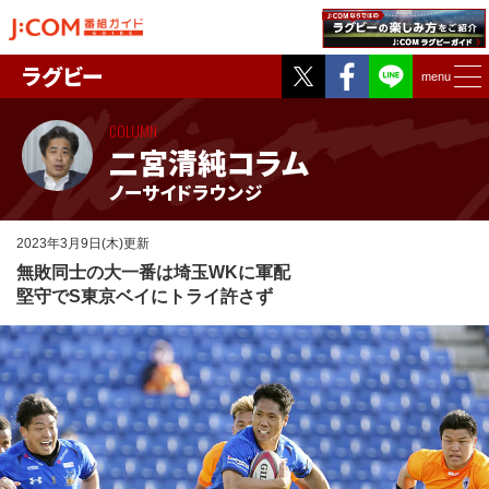
Twitter
Facebook
ラグビー
menu
COLUMN
二宮清純コラム
ノーサイドラウンジ
2023年3月9日(木)更新
無敗同士の大一番は埼玉WKに軍配
堅守でS東京ベイにトライ許さず