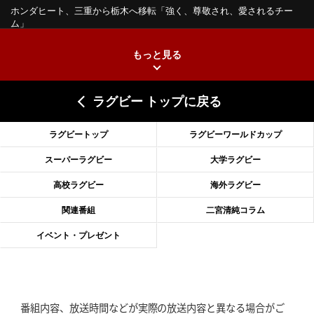
ホンダヒート、三重から栃木へ移転
「強く、尊敬され、愛されるチー
ム」
もっと見る
2026年6月25日(木)更新
上ノ坊駿介、“満場一致”で新人王
大畑大介「10番でも見てみたい」
ラグビー トップに戻る
2026年6月18日(木)更新
滑川剛人レフリー、早過ぎる引退
「27年W杯の主審、遠のいた夢」
ラグビートップ
ラグビーワールドカップ
2026年6月11日(木)更新
スーパーラグビー
大学ラグビー
神戸、リーグワン初優勝の道のり
デイブ・レニーHCの功績と財産
高校ラグビー
海外ラグビー
2026年6月4日(木)更新
関連番組
二宮清純コラム
“泣き虫先生”こと山口良治氏死去
「信は力なり」骨太の教育方針
イベント・プレゼント
2026年5月28日(木)更新
東京SG、逆転トライで準決勝へ
明暗分けたBR東京、主将の選択
番組内容、放送時間などが実際の放送内容と異なる場合がご
2026年5月21日(木)更新