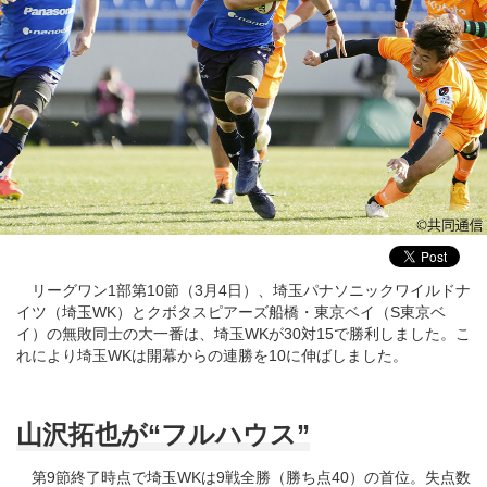
リーグワン1部第10節（3月4日）、埼玉パナソニックワイルドナ
イツ（埼玉WK）とクボタスピアーズ船橋・東京ベイ（S東京ベ
イ）の無敗同士の大一番は、埼玉WKが30対15で勝利しました。こ
れにより埼玉WKは開幕からの連勝を10に伸ばしました。
山沢拓也が“フルハウス”
第9節終了時点で埼玉WKは9戦全勝（勝ち点40）の首位。失点数