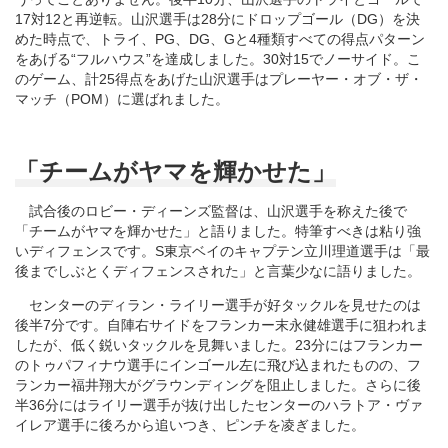
17対12と再逆転。山沢選手は28分にドロップゴール（DG）を決
めた時点で、トライ、PG、DG、Gと4種類すべての得点パターン
をあげる“フルハウス”を達成しました。30対15でノーサイド。こ
のゲーム、計25得点をあげた山沢選手はプレーヤー・オブ・ザ・
マッチ（POM）に選ばれました。
「チームがヤマを輝かせた」
試合後のロビー・ディーンズ監督は、山沢選手を称えた後で
「チームがヤマを輝かせた」と語りました。特筆すべきは粘り強
いディフェンスです。S東京ベイのキャプテン立川理道選手は「最
後までしぶとくディフェンスされた」と言葉少なに語りました。
センターのディラン・ライリー選手が好タックルを見せたのは
後半7分です。自陣右サイドをフランカー末永健雄選手に狙われま
したが、低く鋭いタックルを見舞いました。23分にはフランカー
のトゥパフィナウ選手にインゴール左に飛び込まれたものの、フ
ランカー福井翔大がグラウンディングを阻止しました。さらに後
半36分にはライリー選手が抜け出したセンターのハラトア・ヴァ
イレア選手に後ろから追いつき、ピンチを凌ぎました。