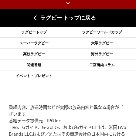
上ノ坊駿介、“満場一致”で新人王
大畑大介「10番でも見てみたい」
ラグビー トップに戻る
2026年6月18日(木)更新
滑川剛人レフリー、早過ぎる引退
「27年W杯の主審、遠のいた夢」
ラグビートップ
ラグビーワールドカップ
2026年6月11日(木)更新
スーパーラグビー
大学ラグビー
神戸、リーグワン初優勝の道のり
デイブ・レニーHCの功績と財産
高校ラグビー
海外ラグビー
2026年6月4日(木)更新
関連番組
二宮清純コラム
“泣き虫先生”こと山口良治氏死去
「信は力なり」骨太の教育方針
イベント・プレゼント
2026年5月28日(木)更新
東京SG、逆転トライで準決勝へ
明暗分けたBR東京、主将の選択
番組内容、放送時間などが実際の放送内容と異なる場合がご
2026年5月21日(木)更新
ざいます。
狭山RG、ライチェル海遥スタッフ入り
女子代表元主将が挑む新たなミ
番組データ提供元：IPG Inc.
ッション
TiVo、Gガイド、G-GUIDE、およびGガイドロゴは、米国TiVo
Brands LLCおよび／またはその関連会社の日本国内における
2026年5月14日(木)更新