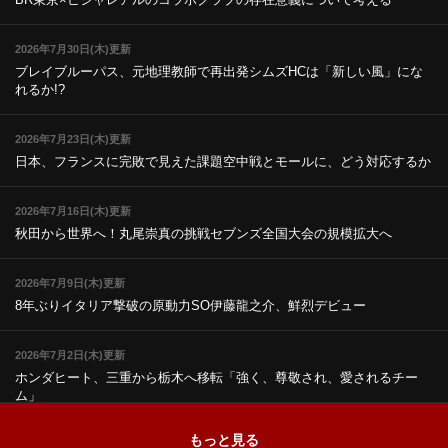
2026年7月30日(木)更新
ブレイブルーパス、元地理教師で再出発
シムズHCは「新しい風」にな
れるか!?
2026年7月23日(木)更新
日本、フランスに完敗で見えた課題
空中戦とモールに、どう対応するか
2026年7月16日(木)更新
秋田から世界へ！丸尾崇真の挑戦
セブンズ全国大会の規模拡大へ
2026年7月9日(木)更新
8年ぶりイタリア撃破の原動力
SO伊藤龍之介、鮮烈デビュー
2026年7月2日(木)更新
ホンダヒート、三重から栃木へ移転
「強く、尊敬され、愛されるチー
ム」
もっと見る
2026年6月25日(木)更新