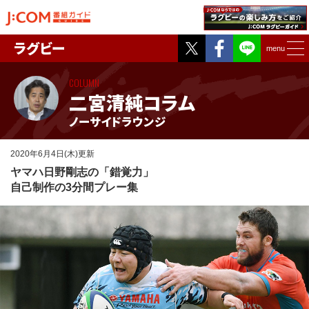
Twitter
Facebook
ラグビー
menu
COLUMN
二宮清純コラム
ノーサイドラウンジ
2020年6月4日(木)更新
ヤマハ日野剛志の「錯覚力」
自己制作の3分間プレー集