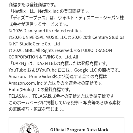
商標または登録商標です。
神戸、1位通過の立役者レタリック
リーグワン初、FWの「トライ王」
「Netflix」は、Netflix, Inc.の登録商標です。
「ディズニープラス」は、ウォルト・ディズニー・ジャパン株
2026年5月7日(木)更新
式会社が運営するサービスです。
「悲運の闘将」宮地克実氏死去
熱血指導で埼玉WKの基礎築く
© 2026 Disney and its related entities
©2026 UNIVERSAL MUSIC LLC © 2026 20th Century Studios
© KT StudioGenie Co., Ltd
2026年4月30日(木)更新
BR東京、「ユニバーサルデー」の意義
© 2026. MBC. All Rights reserved. ©STUDIO DRAGON
「特別からノーマルへ」が最終
ゴール
CORPORATION & TVING Co., Ltd. All
「DAZN」は、DAZN Ltd.の商標または登録商標です。
YouTube およびYouTube ロゴは、Google LLC の商標です。
2026年4月23日(木)更新
Amazon、Prime Videoおよび関連する全ての商標は
元代表ラピース、今季限りで引退
「クボタは10年いた自分のホーム」
Amazon.com, Inc.またはその関連会社の商標です。
HuluはHulu,LLCの登録商標です。
2026年4月16日(木)更新
TELASAは、TELASA株式会社の商標または登録商標です。
BL東京「強化拠点」を「共有財産」に
新クラブハウスは「皆に開かれ
このホームページに掲載している記事・写真等あらゆる素材
た空間」
の無断複写・転載を禁じます。
2026年4月9日(木)更新
スティーラーズ、名門復活の足音
指揮官求める「ディフェンスの質」
Official Program Data Mark