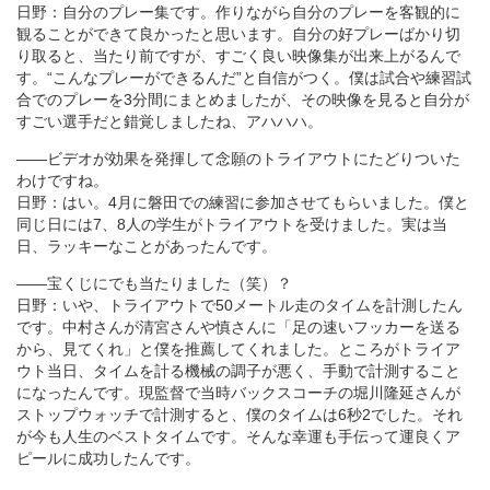
日野：自分のプレー集です。作りながら自分のプレーを客観的に
観ることができて良かったと思います。自分の好プレーばかり切
り取ると、当たり前ですが、すごく良い映像集が出来上がるんで
す。“こんなプレーができるんだ”と自信がつく。僕は試合や練習試
合でのプレーを3分間にまとめましたが、その映像を見ると自分が
すごい選手だと錯覚しましたね、アハハハ。
――ビデオが効果を発揮して念願のトライアウトにたどりついた
わけですね。
日野：はい。4月に磐田での練習に参加させてもらいました。僕と
同じ日には7、8人の学生がトライアウトを受けました。実は当
日、ラッキーなことがあったんです。
――宝くじにでも当たりました（笑）？
日野：いや、トライアウトで50メートル走のタイムを計測したん
です。中村さんが清宮さんや慎さんに「足の速いフッカーを送る
から、見てくれ」と僕を推薦してくれました。ところがトライア
ウト当日、タイムを計る機械の調子が悪く、手動で計測すること
になったんです。現監督で当時バックスコーチの堀川隆延さんが
ストップウォッチで計測すると、僕のタイムは6秒2でした。それ
が今も人生のベストタイムです。そんな幸運も手伝って運良くア
ピールに成功したんです。