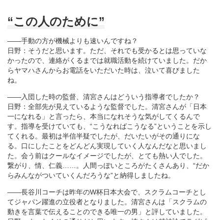
“この人のために”
――手動の方が機械よりも速いんですね？
日野：そうだと思います。ただ、それでも受かるとは思っていな
かったので、連絡がくるまでは就職活動を続けていました。だか
らヤマハさんからお電話をいただいた時は、泣いて喜びました
ね。
――入団した時の監督、清宮さんはどういう指導者でしたか？
日野：全部先が見えているような監督でした。清宮さんが「日本
一になれる」と言ったら、本当になれそうな気がしてくるんで
す。指導を受けていても、“こうなればこうなる”ということを示し
てくれる。最初は半信半疑でしたが、だいたいがその通りにな
る。口にしたことをどんどん実現していく人なんだなと思いまし
た。会う前はクールなイメージでしたが、とても熱い人でした。
繋がり、情、仁義……。人間っぽいところがたくさんあり、“だか
らみんながついていくんだろうな”と納得しましたね。
――長谷川コーチは昨年のW杯日本大会で、スクラムコーチとし
てジャパン躍進の立役者となりました。清宮さんは「スクラムの
動きを言葉で伝えることのできる唯一の男」と評していました。