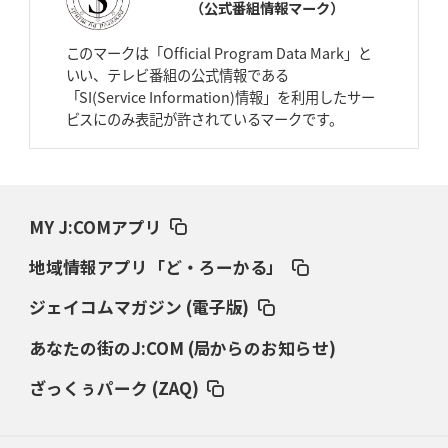
（公式番組情報マーク）
2026年4月2日(木)更新
スピアーズ、王者撃破で再奪首
V奪還で守備の“恩師”に花道を
このマークは「Official Program Data Mark」と
いい、テレビ番組の公式情報である
2026年3月26日(木)更新
「SI(Service Information)情報」を利用したサー
AZ-COM丸和、リーグワンへ参入決定
「フィールド丸ごと計測機器」の
ビスにのみ表記が許されているマークです。
斬新性
2026年3月19日(木)更新
ワイルドナイツ、土壇場逆転の背景
稲垣啓太「特別なことはやらない」
MY J:COMアプリ
2026年3月12日(木)更新
地域情報アプリ「ど・ろーかる」
ダイナボアーズ、“逆輸入SO”三宅駿
「ニュージーランドのフレア（閃
き）」
ジェイコムマガジン (電子版)
あなたの街のJ:COM (局からのお知らせ)
2026年3月5日(木)更新
仏レフリーが見た日本ラグビー
｢ディシプリンがありクリーン｣
ざっくぅパーク (ZAQ)
2026年2月26日(木)更新
ブラックラムズ、反則減で上位伺う
「ラフ」から「タフ」への意識改革