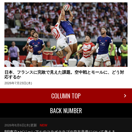
日本、フランスに完敗で見えた課題。空中戦とモールに、どう対
応するか
2026年7月23日(木)
COLUMN TOP
BACK NUMBER
2026年8月6日(木)更新
NEW
BR東京×ビジャレアルのコラボ
クラブの存在意義について考える