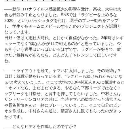
――新型コロナウイルス感染拡大の影響を受け、高校、大学の大
会も軒並み中止となりました。SNSでは「ラグビーを止めるな
2020」というハッシュタグを付け、選手のプレー動画をアップ
し、学生が各チームにアピールするためのプロジェクトが話題と
なっています。
日野：僕は同志社大時代、とにかく自信がなかった。3年時はレギ
ュラーでなく“僕なんかがTLで戦えるのか”と思っていました。今
もそういう選手はいっぱいいるはずです。ラグビーが好きで、続
けたい気持ちがあるなら、どんどんチャレンジしてほしいです
ね。
――トライアウトを経て、ヤマハに入団しました。その経緯は？
日野：就職活動を行っている頃、“ラグビーも続けられたらいいな
ぁ”と考えていました。そこで大学のOB中村直人さんに相談すると
「オマエなら、まだまだできる。やるなら下部リーグではなくト
ップリーグを目指せ」と背中を押してもらいました。中村さんは
サントリーサンゴリアス時代、当時ヤマハの監督だった清宮さん
や長谷川慎さんと一緒にプレーしていました。そこで自分のビデ
オを作成し、中村さんを通じ、清宮さんに観てもらったのがきっ
かけです。
――どんなビデオを作成したのですか？