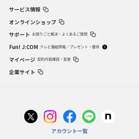
サービス情報
2026年2月19日(木)更新
37年女子W杯招致への課題と期待
「目標は聖地・秩父宮を満員に」
オンラインショップ
サポート
お困りごと解決・よくあるご質問
2026年2月12日(木)更新
ワイルドナイツ、無傷の開幕7連勝
「全然前に進まない」青い壁の底力
Fun! J:COM
テレビ番組情報／プレゼント・優待
2026年2月5日(木)更新
マイページ
契約内容確認・変更
27年豪州W杯、1次リーグは全て中5日
「フランスは中6日で日本戦」の
占い方
企業サイト
2026年1月29日(木)更新
日本協会、35年W杯招致に立候補
「ノーサイドスピリット」前面に
2026年1月22日(木)更新
首位スピアーズ、充実の攻撃力
「湧き出る」パスでトライ量産
アカウント一覧
2026年1月15日(木)更新
明大「凡事徹底」で早大破り7年ぶりV
平翔太主将「スキのないチーム