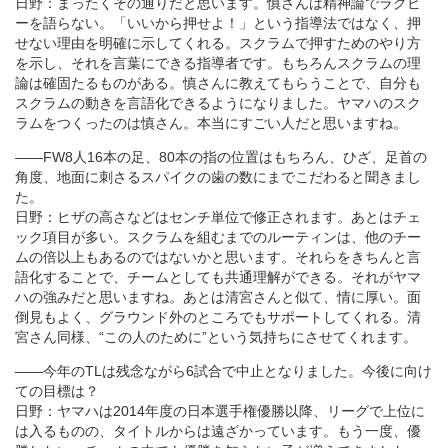
日野：まったくその通りだと思います。慎さんは精神論でラグビ
ーを語らない。「いいから押せよ！」という指導法ではなく、押
せない理由を明確に示してくれる。スクラムで押すためのやり方
を示し、それを言葉にできる指導者です。もちろんスクラムの理
論は確固たるものがある。慎さんに教えてもらうことで、自分も
スクラムの動きを言語化できるようになりました。ヤマハのスク
ラムをつくったのは慎さん。本当にすごい人だと思いますね。
――FW8人16本の足、80本の指の位置はもちろん、ひざ、足首の
角度、地面に刺さるスパイクの歯の数にまでこだわると聞きまし
た。
日野：ヒザの高さなどはセンチ単位で修正されます。あとはチェ
ック項目が多い。スクラムを組むまでのルーティンは、他のチー
ムの倍以上もあるのではないかと思います。それらをきちんと言
語化することで、チームとしても共通理解ができる。それがヤマ
ハの強みだと思いますね。あとは清宮さんと似て、情に厚い。面
倒見もよく、グラウンド外のところでもサポートしてくれる。清
宮さん同様、“この人のために”という気持ちにさせてくれます。
――今年のTLは残念ながら6試合で中止となりました。今後に向け
ての目標は？
日野：ヤマハは2014年度の日本選手権優勝以降、リーグで上位に
は入るものの、タイトルからは遠ざかっています。もう一度、優