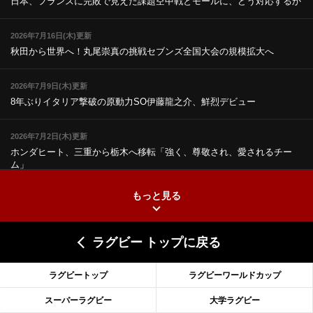
日本、フランスに完敗で見えた課題
空中戦とモールに、どう対応するか
2026年7月16日(木)更新
秋田から世界へ！丸尾崇真の挑戦
セブンズ全国大会の規模拡大へ
2026年7月9日(木)更新
8年ぶりイタリア撃破の原動力
SO伊藤龍之介、鮮烈デビュー
2026年7月2日(木)更新
ホンダヒート、三重から栃木へ移転
「強く、尊敬され、愛されるチー
ム」
もっと見る
2026年6月25日(木)更新
上ノ坊駿介、“満場一致”で新人王
大畑大介「10番でも見てみたい」
ラグビー トップに戻る
2026年6月18日(木)更新
滑川剛人レフリー、早過ぎる引退
「27年W杯の主審、遠のいた夢」
ラグビートップ
ラグビーワールドカップ
2026年6月11日(木)更新
スーパーラグビー
大学ラグビー