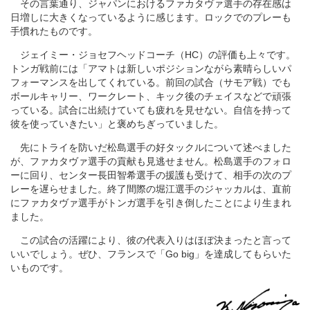
その言葉通り、ジャパンにおけるファカタヴァ選手の存在感は
日増しに大きくなっているように感じます。ロックでのプレーも
手慣れたものです。
ジェイミー・ジョセフヘッドコーチ（HC）の評価も上々です。
トンガ戦前には「アマトは新しいポジションながら素晴らしいパ
フォーマンスを出してくれている。前回の試合（サモア戦）でも
ボールキャリー、ワークレート、キック後のチェイスなどで頑張
っている。試合に出続けていても疲れを見せない。自信を持って
彼を使っていきたい」と褒めちぎっていました。
先にトライを防いだ松島選手の好タックルについて述べました
が、ファカタヴァ選手の貢献も見逃せません。松島選手のフォロ
ーに回り、センター長田智希選手の援護も受けて、相手の次のプ
レーを遅らせました。終了間際の堀江選手のジャッカルは、直前
にファカタヴァ選手がトンガ選手を引き倒したことにより生まれ
ました。
この試合の活躍により、彼の代表入りはほぼ決まったと言って
いいでしょう。ぜひ、フランスで「Go big」を達成してもらいた
いものです。