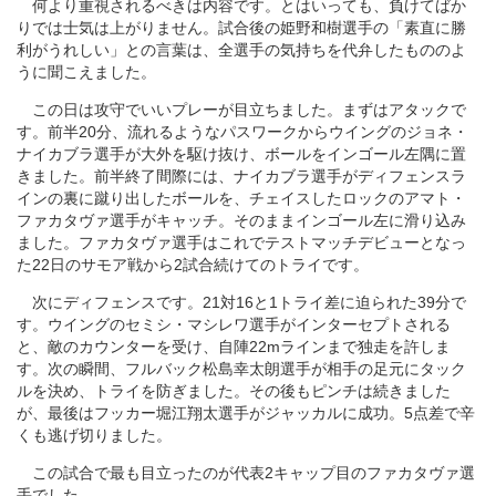
何より重視されるべきは内容です。とはいっても、負けてばか
りでは士気は上がりません。試合後の姫野和樹選手の「素直に勝
利がうれしい」との言葉は、全選手の気持ちを代弁したもののよ
うに聞こえました。
この日は攻守でいいプレーが目立ちました。まずはアタックで
す。前半20分、流れるようなパスワークからウイングのジョネ・
ナイカブラ選手が大外を駆け抜け、ボールをインゴール左隅に置
きました。前半終了間際には、ナイカブラ選手がディフェンスラ
インの裏に蹴り出したボールを、チェイスしたロックのアマト・
ファカタヴァ選手がキャッチ。そのままインゴール左に滑り込み
ました。ファカタヴァ選手はこれでテストマッチデビューとなっ
た22日のサモア戦から2試合続けてのトライです。
次にディフェンスです。21対16と1トライ差に迫られた39分で
す。ウイングのセミシ・マシレワ選手がインターセプトされる
と、敵のカウンターを受け、自陣22mラインまで独走を許しま
す。次の瞬間、フルバック松島幸太朗選手が相手の足元にタック
ルを決め、トライを防ぎました。その後もピンチは続きました
が、最後はフッカー堀江翔太選手がジャッカルに成功。5点差で辛
くも逃げ切りました。
この試合で最も目立ったのが代表2キャップ目のファカタヴァ選
手でした。