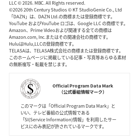
BR東京、「ユニバーサルデー」の意義
LLC © 2026. MBC. All Rights reserved.
「特別からノーマルへ」が最終
ゴール
©2026 20th Century Studios © KT StudioGenie Co., Ltd
「DAZN」は、DAZN Ltd.の商標または登録商標です。
YouTube およびYouTube ロゴは、Google LLC の商標です。
2026年4月23日(木)更新
Amazon、Prime Videoおよび関連する全ての商標は
元代表ラピース、今季限りで引退
「クボタは10年いた自分のホーム」
Amazon.com, Inc.またはその関連会社の商標です。
HuluはHulu,LLCの登録商標です。
2026年4月16日(木)更新
TELASAは、TELASA株式会社の商標または登録商標です。
BL東京「強化拠点」を「共有財産」に
新クラブハウスは「皆に開かれ
このホームページに掲載している記事・写真等あらゆる素材
た空間」
の無断複写・転載を禁じます。
2026年4月9日(木)更新
スティーラーズ、名門復活の足音
指揮官求める「ディフェンスの質」
Official Program Data Mark
（公式番組情報マーク）
2026年4月2日(木)更新
スピアーズ、王者撃破で再奪首
V奪還で守備の“恩師”に花道を
このマークは「Official Program Data Mark」と
いい、テレビ番組の公式情報である
2026年3月26日(木)更新
「SI(Service Information)情報」を利用したサー
AZ-COM丸和、リーグワンへ参入決定
「フィールド丸ごと計測機器」の
ビスにのみ表記が許されているマークです。
斬新性