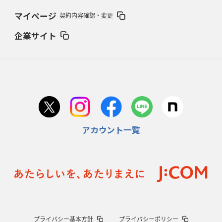
2026年2月5日(木)更新
マイページ
契約内容確認・変更
27年豪州W杯、1次リーグは全て中5日
「フランスは中6日で日本戦」の
占い方
企業サイト
2026年1月29日(木)更新
日本協会、35年W杯招致に立候補
「ノーサイドスピリット」前面に
2026年1月22日(木)更新
首位スピアーズ、充実の攻撃力
「湧き出る」パスでトライ量産
アカウント一覧
2026年1月15日(木)更新
明大「凡事徹底」で早大破り7年ぶりV
平翔太主将「スキのないチーム
に成長」
2026年1月8日(木)更新
スピアーズ牽引するスティーブンソン
ルディケ「15番はゲームドライバ
ー」
2025年12月25日(木)更新
プライバシー基本方針
プライバシーポリシー