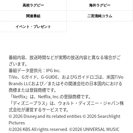
神戸、リーグワン初優勝の道のり
デイブ・レニーHCの功績と財産
高校ラグビー
海外ラグビー
2026年6月4日(木)更新
関連番組
二宮清純コラム
“泣き虫先生”こと山口良治氏死去
「信は力なり」骨太の教育方針
イベント・プレゼント
2026年5月28日(木)更新
東京SG、逆転トライで準決勝へ
明暗分けたBR東京、主将の選択
番組内容、放送時間などが実際の放送内容と異なる場合がご
2026年5月21日(木)更新
ざいます。
狭山RG、ライチェル海遥スタッフ入り
女子代表元主将が挑む新たなミ
番組データ提供元：IPG Inc.
ッション
TiVo、Gガイド、G-GUIDE、およびGガイドロゴは、米国TiVo
Brands LLCおよび／またはその関連会社の日本国内における
2026年5月14日(木)更新
商標または登録商標です。
神戸、1位通過の立役者レタリック
リーグワン初、FWの「トライ王」
「Netflix」は、Netflix, Inc.の登録商標です。
「ディズニープラス」は、ウォルト・ディズニー・ジャパン株
2026年5月7日(木)更新
式会社が運営するサービスです。
「悲運の闘将」宮地克実氏死去
熱血指導で埼玉WKの基礎築く
© 2026 Disney and its related entities © 2026 Searchlight
Pictures
©2026 KBS All rights reserved. ©2026 UNIVERSAL MUSIC
2026年4月30日(木)更新