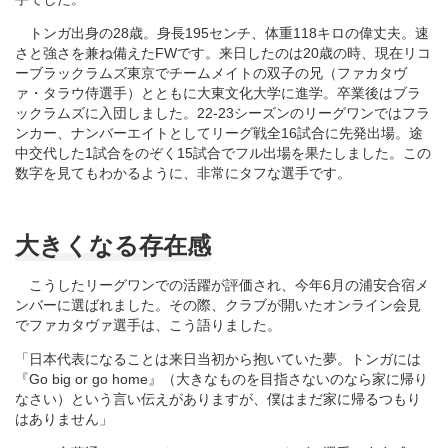
トンガ出身の28歳。身長195センチ、体重118キロの偉丈夫。速
さと強さを兼ね備えたFWです。来日したのは20歳の時、現在リコ
ーブラックラムズ東京でチームメイトの双子の兄（ファカタヴ
ァ・タラウ侍選手）とともに大東文化大学に進学。卒業後はブラ
ックラムズに入団しました。22-23シーズンのリーグワンではフラ
ンカー、ナンバーエイトとしてリーグ戦全16試合に先発出場。途
中交代した1試合をのぞく15試合でフル出場を果たしました。この
数字を見てもわかるように、非常にタフな選手です。
大きくなる存在感
こうしたリーグワンでの活躍が評価され、今年6月の浦安合宿メ
ンバーに選ばれました。その際、クラブが開いたオンライン会見
でファカタヴァ選手は、こう語りました。
「日本代表になることは来日当初から抱いていた夢。トンガには
『Go big or go home』（大きなものを目指さないのなら家に帰り
なさい）という言い伝えがありますが、僕はまだ家に帰るつもり
はありません」