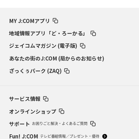
2026年3月19日(木)更新
ワイルドナイツ、土壇場逆転の背景
稲垣啓太「特別なことはやらない」
MY J:COMアプリ
2026年3月12日(木)更新
地域情報アプリ「ど・ろーかる」
ダイナボアーズ、“逆輸入SO”三宅駿
「ニュージーランドのフレア（閃
き）」
ジェイコムマガジン (電子版)
あなたの街のJ:COM (局からのお知らせ)
2026年3月5日(木)更新
仏レフリーが見た日本ラグビー
｢ディシプリンがありクリーン｣
ざっくぅパーク (ZAQ)
2026年2月26日(木)更新
ブラックラムズ、反則減で上位伺う
「ラフ」から「タフ」への意識改革
サービス情報
2026年2月19日(木)更新
37年女子W杯招致への課題と期待
「目標は聖地・秩父宮を満員に」
オンラインショップ
サポート
お困りごと解決・よくあるご質問
2026年2月12日(木)更新
ワイルドナイツ、無傷の開幕7連勝
「全然前に進まない」青い壁の底力
Fun! J:COM
テレビ番組情報／プレゼント・優待