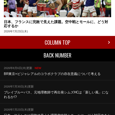
日本、フランスに完敗で見えた課題。空中戦とモールに、どう対
応するか
2026年7月23日(木)
COLUMN TOP
BACK NUMBER
2026年8月6日(木)更新
NEW
BR東京×ビジャレアルのコラボ
クラブの存在意義について考える
2026年7月30日(木)更新
ブレイブルーパス、元地理教師で再出発
シムズHCは「新しい風」にな
れるか!?
2026年7月23日(木)更新