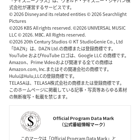
「ディズニープラス」は、ウォルト・ディズニー・ジャパン株
2026年5月7日(木)更新
式会社が運営するサービスです。
「悲運の闘将」宮地克実氏死去
熱血指導で埼玉WKの基礎築く
© 2026 Disney and its related entities © 2026 Searchlight
Pictures
©2026 KBS All rights reserved. ©2026 UNIVERSAL MUSIC
2026年4月30日(木)更新
BR東京、「ユニバーサルデー」の意義
LLC © 2026. MBC. All Rights reserved.
「特別からノーマルへ」が最終
ゴール
©2026 20th Century Studios © KT StudioGenie Co., Ltd
「DAZN」は、DAZN Ltd.の商標または登録商標です。
YouTube およびYouTube ロゴは、Google LLC の商標です。
2026年4月23日(木)更新
Amazon、Prime Videoおよび関連する全ての商標は
元代表ラピース、今季限りで引退
「クボタは10年いた自分のホーム」
Amazon.com, Inc.またはその関連会社の商標です。
HuluはHulu,LLCの登録商標です。
2026年4月16日(木)更新
TELASAは、TELASA株式会社の商標または登録商標です。
BL東京「強化拠点」を「共有財産」に
新クラブハウスは「皆に開かれ
このホームページに掲載している記事・写真等あらゆる素材
た空間」
の無断複写・転載を禁じます。
2026年4月9日(木)更新
スティーラーズ、名門復活の足音
指揮官求める「ディフェンスの質」
Official Program Data Mark
（公式番組情報マーク）
2026年4月2日(木)更新
スピアーズ、王者撃破で再奪首
V奪還で守備の“恩師”に花道を
このマークは「Official Program Data Mark」と