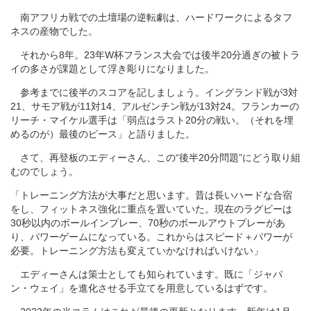
南アフリカ戦での土壇場の逆転劇は、ハードワークによるタフ
ネスの産物でした。
それから8年。23年W杯フランス大会では後半20分過ぎの被トラ
イの多さが課題として浮き彫りになりました。
参考までに後半のスコアを記しましょう。イングランド戦が3対
21、サモア戦が11対14、アルゼンチン戦が13対24。フランカーの
リーチ・マイケル選手は「弱点はラスト20分の戦い。（それを埋
めるのが）最後のピース」と語りました。
さて、再登板のエディーさん、この“後半20分問題”にどう取り組
むのでしょう。
「トレーニング方法が大事だと思います。昔は長いハードな合宿
をし、フィットネス強化に重点を置いていた。現在のラグビーは
30秒以内のボールインプレー、70秒のボールアウトプレーがあ
り、パワーゲームになっている。これからはスピード＋パワーが
必要。トレーニング方法も変えていかなければいけない」
エディーさんは策士としても知られています。既に「ジャパ
ン・ウェイ」を進化させる手立てを用意しているはずです。