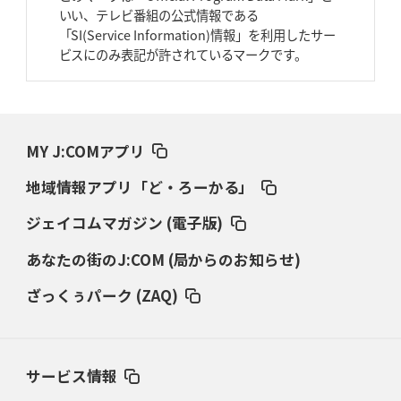
いい、テレビ番組の公式情報である
2026年3月26日(木)更新
「SI(Service Information)情報」を利用したサー
AZ-COM丸和、リーグワンへ参入決定
「フィールド丸ごと計測機器」の
ビスにのみ表記が許されているマークです。
斬新性
2026年3月19日(木)更新
ワイルドナイツ、土壇場逆転の背景
稲垣啓太「特別なことはやらない」
MY J:COMアプリ
2026年3月12日(木)更新
地域情報アプリ「ど・ろーかる」
ダイナボアーズ、“逆輸入SO”三宅駿
「ニュージーランドのフレア（閃
き）」
ジェイコムマガジン (電子版)
あなたの街のJ:COM (局からのお知らせ)
2026年3月5日(木)更新
仏レフリーが見た日本ラグビー
｢ディシプリンがありクリーン｣
ざっくぅパーク (ZAQ)
2026年2月26日(木)更新
ブラックラムズ、反則減で上位伺う
「ラフ」から「タフ」への意識改革
サービス情報
2026年2月19日(木)更新