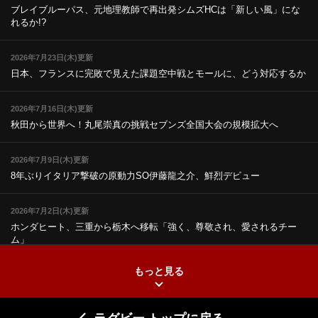
ブレイブルーパス、元地理教師で再出発
シムズHCは「新しい風」にな
れるか!?
2026年7月23日(木)更新
日本、フランスに完敗で見えた課題
空中戦とモールに、どう対応するか
2026年7月16日(木)更新
秋田から世界へ！丸尾崇真の挑戦
セブンズ全国大会の規模拡大へ
2026年7月9日(木)更新
8年ぶりイタリア撃破の原動力
SO伊藤龍之介、鮮烈デビュー
2026年7月2日(木)更新
ホンダヒート、三重から栃木へ移転
「強く、尊敬され、愛されるチー
ム」
もっと見る
2026年6月25日(木)更新
上ノ坊駿介、“満場一致”で新人王
大畑大介「10番でも見てみたい」