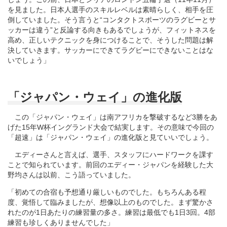
を見ました。日本人選手のスキルレベルは素晴らしく、相手を圧
倒していました。そう言うと“コンタクトスポーツのラグビーとサ
ッカーは違う”と反論する向きもあるでしょうが、フィットネスを
高め、正しいテクニックを身につけることで、そうした問題は解
決していきます。サッカーにできてラグビーにできないことはな
いでしょう」
「ジャパン・ウェイ」の進化版
この「ジャパン・ウェイ」は南アフリカを撃破するなど3勝をあ
げた15年W杯イングランド大会で結実します。その意味で今回の
「超速」は「ジャパン・ウェイ」の進化版と見ていいでしょう。
エディーさんと言えば、選手、スタッフにハードワークを課す
ことで知られています。前回のエディー・ジャパンを経験した大
野均さんは以前、こう語っていました。
「初めての合宿も予想通り厳しいものでした。もちろんある程
度、覚悟して臨みましたが、想像以上のものでした。まず驚かさ
れたのが1日あたりの練習量の多さ。練習は最低でも1日3回。4部
練習も珍しくありませんでした」