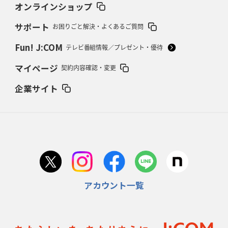
37年女子W杯招致への課題と期待
「目標は聖地・秩父宮を満員に」
オンラインショップ
サポート
お困りごと解決・よくあるご質問
2026年2月12日(木)更新
ワイルドナイツ、無傷の開幕7連勝
「全然前に進まない」青い壁の底力
Fun! J:COM
テレビ番組情報／プレゼント・優待
2026年2月5日(木)更新
マイページ
契約内容確認・変更
27年豪州W杯、1次リーグは全て中5日
「フランスは中6日で日本戦」の
占い方
企業サイト
2026年1月29日(木)更新
日本協会、35年W杯招致に立候補
「ノーサイドスピリット」前面に
2026年1月22日(木)更新
首位スピアーズ、充実の攻撃力
「湧き出る」パスでトライ量産
アカウント一覧
2026年1月15日(木)更新
明大「凡事徹底」で早大破り7年ぶりV
平翔太主将「スキのないチーム
に成長」