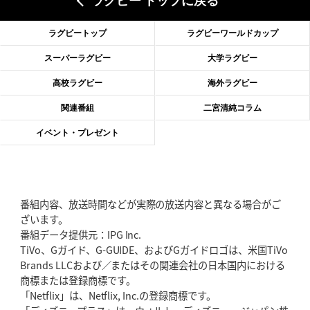
ラグビー トップに戻る
2026年6月18日(木)更新
滑川剛人レフリー、早過ぎる引退
「27年W杯の主審、遠のいた夢」
ラグビートップ
ラグビーワールドカップ
2026年6月11日(木)更新
スーパーラグビー
大学ラグビー
神戸、リーグワン初優勝の道のり
デイブ・レニーHCの功績と財産
高校ラグビー
海外ラグビー
2026年6月4日(木)更新
関連番組
二宮清純コラム
“泣き虫先生”こと山口良治氏死去
「信は力なり」骨太の教育方針
イベント・プレゼント
2026年5月28日(木)更新
東京SG、逆転トライで準決勝へ
明暗分けたBR東京、主将の選択
番組内容、放送時間などが実際の放送内容と異なる場合がご
2026年5月21日(木)更新
ざいます。
狭山RG、ライチェル海遥スタッフ入り
女子代表元主将が挑む新たなミ
番組データ提供元：IPG Inc.
ッション
TiVo、Gガイド、G-GUIDE、およびGガイドロゴは、米国TiVo
Brands LLCおよび／またはその関連会社の日本国内における
2026年5月14日(木)更新
商標または登録商標です。
神戸、1位通過の立役者レタリック
リーグワン初、FWの「トライ王」
「Netflix」は、Netflix, Inc.の登録商標です。