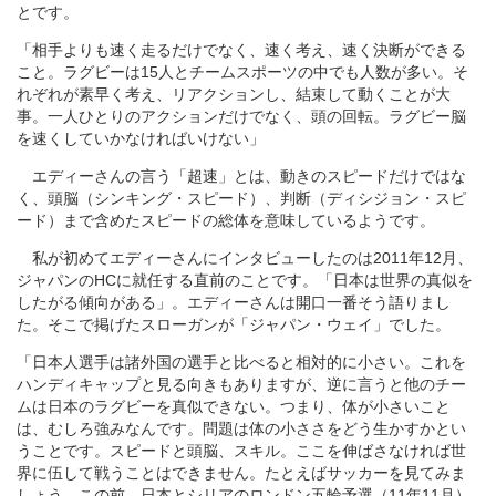
とです。
「相手よりも速く走るだけでなく、速く考え、速く決断ができる
こと。ラグビーは15人とチームスポーツの中でも人数が多い。そ
れぞれが素早く考え、リアクションし、結束して動くことが大
事。一人ひとりのアクションだけでなく、頭の回転。ラグビー脳
を速くしていかなければいけない」
エディーさんの言う「超速」とは、動きのスピードだけではな
く、頭脳（シンキング・スピード）、判断（ディシジョン・スピ
ード）まで含めたスピードの総体を意味しているようです。
私が初めてエディーさんにインタビューしたのは2011年12月、
ジャパンのHCに就任する直前のことです。「日本は世界の真似を
したがる傾向がある」。エディーさんは開口一番そう語りまし
た。そこで掲げたスローガンが「ジャパン・ウェイ」でした。
「日本人選手は諸外国の選手と比べると相対的に小さい。これを
ハンディキャップと見る向きもありますが、逆に言うと他のチー
ムは日本のラグビーを真似できない。つまり、体が小さいこと
は、むしろ強みなんです。問題は体の小ささをどう生かすかとい
うことです。スピードと頭脳、スキル。ここを伸ばさなければ世
界に伍して戦うことはできません。たとえばサッカーを見てみま
しょう。この前、日本とシリアのロンドン五輪予選（11年11月）