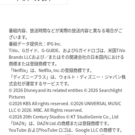
2026年5月28日(木)更新
東京SG、逆転トライで準決勝へ
明暗分けたBR東京、主将の選択
番組内容、放送時間などが実際の放送内容と異なる場合がご
2026年5月21日(木)更新
ざいます。
狭山RG、ライチェル海遥スタッフ入り
女子代表元主将が挑む新たなミ
番組データ提供元：IPG Inc.
ッション
TiVo、Gガイド、G-GUIDE、およびGガイドロゴは、米国TiVo
Brands LLCおよび／またはその関連会社の日本国内における
2026年5月14日(木)更新
商標または登録商標です。
神戸、1位通過の立役者レタリック
リーグワン初、FWの「トライ王」
「Netflix」は、Netflix, Inc.の登録商標です。
「ディズニープラス」は、ウォルト・ディズニー・ジャパン株
2026年5月7日(木)更新
式会社が運営するサービスです。
「悲運の闘将」宮地克実氏死去
熱血指導で埼玉WKの基礎築く
© 2026 Disney and its related entities © 2026 Searchlight
Pictures
©2026 KBS All rights reserved. ©2026 UNIVERSAL MUSIC
2026年4月30日(木)更新
BR東京、「ユニバーサルデー」の意義
LLC © 2026. MBC. All Rights reserved.
「特別からノーマルへ」が最終
ゴール
©2026 20th Century Studios © KT StudioGenie Co., Ltd
「DAZN」は、DAZN Ltd.の商標または登録商標です。
YouTube およびYouTube ロゴは、Google LLC の商標です。
2026年4月23日(木)更新