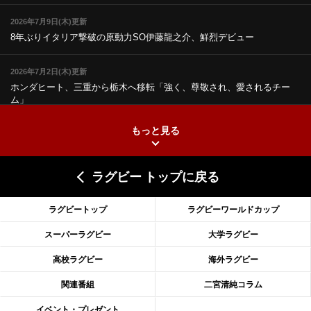
2026年7月9日(木)更新
8年ぶりイタリア撃破の原動力
SO伊藤龍之介、鮮烈デビュー
2026年7月2日(木)更新
ホンダヒート、三重から栃木へ移転
「強く、尊敬され、愛されるチー
ム」
もっと見る
2026年6月25日(木)更新
上ノ坊駿介、“満場一致”で新人王
大畑大介「10番でも見てみたい」
ラグビー トップに戻る
2026年6月18日(木)更新
滑川剛人レフリー、早過ぎる引退
「27年W杯の主審、遠のいた夢」
ラグビートップ
ラグビーワールドカップ
2026年6月11日(木)更新
スーパーラグビー
大学ラグビー
神戸、リーグワン初優勝の道のり
デイブ・レニーHCの功績と財産
高校ラグビー
海外ラグビー
2026年6月4日(木)更新
関連番組
二宮清純コラム
“泣き虫先生”こと山口良治氏死去
「信は力なり」骨太の教育方針
イベント・プレゼント