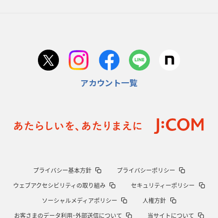
2026年1月29日(木)更新
日本協会、35年W杯招致に立候補
「ノーサイドスピリット」前面に
2026年1月22日(木)更新
首位スピアーズ、充実の攻撃力
「湧き出る」パスでトライ量産
アカウント一覧
2026年1月15日(木)更新
明大「凡事徹底」で早大破り7年ぶりV
平翔太主将「スキのないチーム
に成長」
2026年1月8日(木)更新
スピアーズ牽引するスティーブンソン
ルディケ「15番はゲームドライバ
ー」
2025年12月25日(木)更新
プライバシー基本方針
プライバシーポリシー
相模原DB、「最後5分」をしのぎ切る
“神奈川ダービー”制して今季初白
ウェブアクセシビリティの取り組み
セキュリティーポリシー
星
ソーシャルメディアポリシー
人権方針
2025年12月18日(木)更新
お客さまのデータ利用･外部送信について
当サイトについて