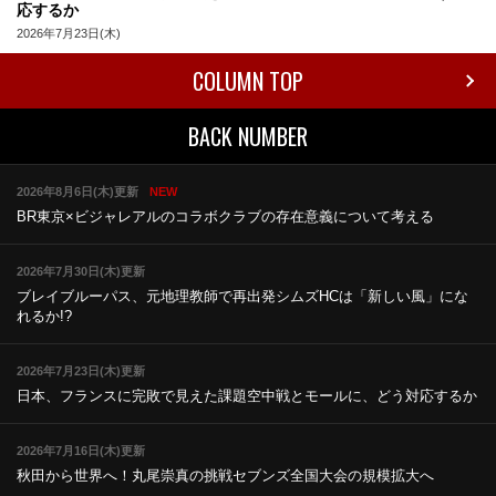
応するか
2026年7月23日(木)
COLUMN TOP
BACK NUMBER
2026年8月6日(木)更新
NEW
BR東京×ビジャレアルのコラボ
クラブの存在意義について考える
2026年7月30日(木)更新
ブレイブルーパス、元地理教師で再出発
シムズHCは「新しい風」にな
れるか!?
2026年7月23日(木)更新
日本、フランスに完敗で見えた課題
空中戦とモールに、どう対応するか
2026年7月16日(木)更新
秋田から世界へ！丸尾崇真の挑戦
セブンズ全国大会の規模拡大へ