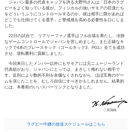
ジャパン最多の代表キャップを誇る大野均さんは「日本のラグ
ビーをよく知っている彼が、フィジカルの強いサモアの巨漢たち
をどういうふうにコントロールするのか。彼は相手に隙があれば
どこでも仕掛けてくる選手」と警戒感を高める必要性を口にしま
した。
22日の試合で、リアリーファノ選手はフル出場を果たし、冷静
なゲームコントロールでジャパンを苦しめました。また正確なキ
ックで4本のプレースキック（ゴールキック3、PG1）全てを成功
させ、逆転勝利に貢献しました。
今回来日したメンバー以外にもサモアには元ニュージーランド
代表組がおり、ジャパンにとっては、まさしく侮れない相手で
す。反則により数的不利を余儀なくされながら、ほぼ互角のゲー
ムを演じたことを、むしろ自信にすべきかもしれません。結果的
には、本番前のいいスパーリングとなりました。
二宮清純
ラグビー中継の放送スケジュールはこちら