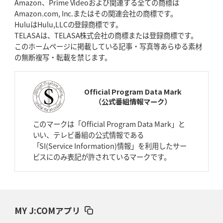
Amazon、Prime Videoおよび関連する全ての商標は
元代表ラピース、今季限りで引退
「クボタは10年いた自分のホーム」
Amazon.com, Inc.またはその関連会社の商標です。
HuluはHulu,LLCの登録商標です。
2026年4月16日(木)更新
TELASAは、TELASA株式会社の商標または登録商標です。
BL東京「強化拠点」を「共有財産」に
新クラブハウスは「皆に開かれ
このホームページに掲載している記事・写真等あらゆる素材
た空間」
の無断複写・転載を禁じます。
2026年4月9日(木)更新
スティーラーズ、名門復活の足音
指揮官求める「ディフェンスの質」
Official Program Data Mark
（公式番組情報マーク）
2026年4月2日(木)更新
スピアーズ、王者撃破で再奪首
V奪還で守備の“恩師”に花道を
このマークは「Official Program Data Mark」と
いい、テレビ番組の公式情報である
2026年3月26日(木)更新
「SI(Service Information)情報」を利用したサー
AZ-COM丸和、リーグワンへ参入決定
「フィールド丸ごと計測機器」の
ビスにのみ表記が許されているマークです。
斬新性
2026年3月19日(木)更新
ワイルドナイツ、土壇場逆転の背景
稲垣啓太「特別なことはやらない」
MY J:COMアプリ