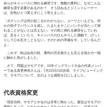
自らがキャンバスに倒れる練習です。無敵の勇利に、なぜこんな
練習を課す必要があるのか？ そう訊ねるとジミントレーナー
は、顔色ひとつ変えずにこう答えました。
「ボクシングは何が起こるかわからない。ユーリといえども、何
かの拍子でバランスを崩し、たまたまそこにパンチが当たって倒
れることがないとは言えない。その前に倒れる練習をしていれ
ば、足をくじいたり、キャンバスのひんやりした感触で、びっく
りして心を乱すこともない。そのための準備を今、しているんだ
よ」
これぞ、転ばぬ先の杖、勇利の完全無欠とも言える強さの一端
に触れた気がしました。
さて、問題はサモアです。15年イングランド大会の代表メンバ
ーである真壁伸弥さんは、7月22日の試合前、ライブビューイング
で、サモアについて、次のような感想を口にしました。
代表資格変更
「現役当時、サモアとやるのは非常に怖かった。最近はサモアの
事情もあって、なかなかチーム力をつけられてない。日本は15