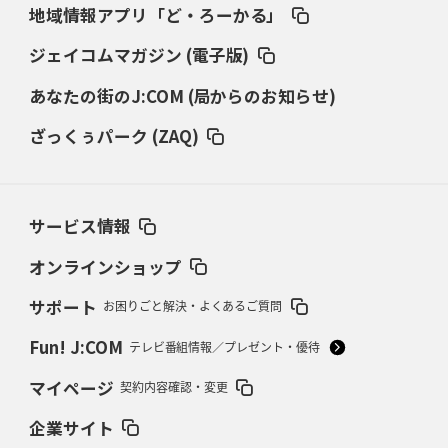
2026年3月12日(木)更新
地域情報アプリ「ど・ろーかる」
ダイナボアーズ、“逆輸入SO”三宅駿
「ニュージーランドのフレア（閃
き）」
ジェイコムマガジン (電子版)
あなたの街のJ:COM (局からのお知らせ)
2026年3月5日(木)更新
仏レフリーが見た日本ラグビー
｢ディシプリンがありクリーン｣
ざっくぅパーク (ZAQ)
2026年2月26日(木)更新
ブラックラムズ、反則減で上位伺う
「ラフ」から「タフ」への意識改革
サービス情報
2026年2月19日(木)更新
37年女子W杯招致への課題と期待
「目標は聖地・秩父宮を満員に」
オンラインショップ
サポート
お困りごと解決・よくあるご質問
2026年2月12日(木)更新
ワイルドナイツ、無傷の開幕7連勝
「全然前に進まない」青い壁の底力
Fun! J:COM
テレビ番組情報／プレゼント・優待
2026年2月5日(木)更新
マイページ
契約内容確認・変更
27年豪州W杯、1次リーグは全て中5日
「フランスは中6日で日本戦」の
占い方
企業サイト