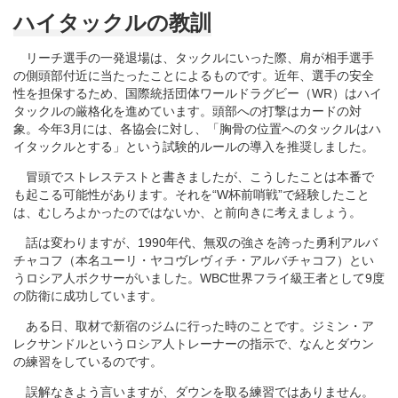
ハイタックルの教訓
リーチ選手の一発退場は、タックルにいった際、肩が相手選手
の側頭部付近に当たったことによるものです。近年、選手の安全
性を担保するため、国際統括団体ワールドラグビー（WR）はハイ
タックルの厳格化を進めています。頭部への打撃はカードの対
象。今年3月には、各協会に対し、「胸骨の位置へのタックルはハ
イタックルとする」という試験的ルールの導入を推奨しました。
冒頭でストレステストと書きましたが、こうしたことは本番で
も起こる可能性があります。それを“W杯前哨戦”で経験したこと
は、むしろよかったのではないか、と前向きに考えましょう。
話は変わりますが、1990年代、無双の強さを誇った勇利アルバ
チャコフ（本名ユーリ・ヤコヴレヴィチ・アルバチャコフ）とい
うロシア人ボクサーがいました。WBC世界フライ級王者として9度
の防衛に成功しています。
ある日、取材で新宿のジムに行った時のことです。ジミン・ア
レクサンドルというロシア人トレーナーの指示で、なんとダウン
の練習をしているのです。
誤解なきよう言いますが、ダウンを取る練習ではありません。