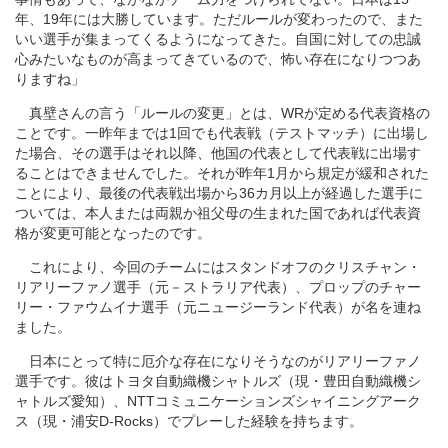
年、19年には大勝しています。ただルールが変わったので、また
いい選手が集まってくるようになってきた。自国に対しての忠誠
心みたいなものが高まってきているので、怖い存在になりつつあ
りますね」
真壁さんの言う「ルールの変更」とは、WRが定める代表資格の
ことです。一昨年までは1回でも代表戦（テストマッチ）に出場し
た場合、その選手はそれ以降、他国の代表として代表戦に出場す
ることはできませんでした。それが昨年1月から規定が緩和された
ことにより、最後の代表戦出場から36カ月以上が経過した選手に
ついては、本人または両親か祖父母の生まれた国であれば代表資
格が変更可能となったのです。
これにより、今回のチームにはスタンドオフのクリスチャン・
リアリーファノ選手（元－ストラリア代表）、プロップのチャー
リー・ファウムイナ選手（元ニュージーランド代表）が名を連ね
ました。
日本にとって特に厄介な存在になりそうなのがリアリーファノ
選手です。彼はトヨタ自動織機シャトルズ（現・豊田自動織機シ
ャトルズ愛知）、NTTコミュニケーションズシャイニングアーク
ス（現・浦安D-Rocks）でプレーした経験を持ちます。