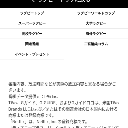
2026年6月18日(木)更新
滑川剛人レフリー、早過ぎる引退
「27年W杯の主審、遠のいた夢」
ラグビートップ
ラグビーワールドカップ
2026年6月11日(木)更新
スーパーラグビー
大学ラグビー
神戸、リーグワン初優勝の道のり
デイブ・レニーHCの功績と財産
高校ラグビー
海外ラグビー
2026年6月4日(木)更新
関連番組
二宮清純コラム
“泣き虫先生”こと山口良治氏死去
「信は力なり」骨太の教育方針
イベント・プレゼント
2026年5月28日(木)更新
東京SG、逆転トライで準決勝へ
明暗分けたBR東京、主将の選択
番組内容、放送時間などが実際の放送内容と異なる場合がご
2026年5月21日(木)更新
ざいます。
狭山RG、ライチェル海遥スタッフ入り
女子代表元主将が挑む新たなミ
番組データ提供元：IPG Inc.
ッション
TiVo、Gガイド、G-GUIDE、およびGガイドロゴは、米国TiVo
Brands LLCおよび／またはその関連会社の日本国内における
2026年5月14日(木)更新
商標または登録商標です。
神戸、1位通過の立役者レタリック
リーグワン初、FWの「トライ王」
「Netflix」は、Netflix, Inc.の登録商標です。
「ディズニープラス」は、ウォルト・ディズニー・ジャパン株