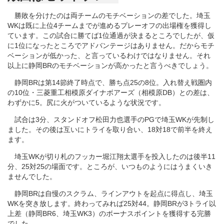
勝敗を分けたのは両チームのモチベーションの差でした。埼玉
WKは既に上位4チームまでが進めるプレーオフの出場権を獲得し
ています。この試合に勝てば1位通過が決まるところでしたが、仮
に1位になったところでアドバンテージはありません。だからモチ
ベーションが低かった、と言っているわけではなりません。それ
以上に静岡BRのモチベーションが高かったと言うべきでしょう。
静岡BRは第14節終了時点で、勝ち点25の8位。入れ替え戦圏内
の10位・三菱重工相模原ダイナボアーズ（相模原DB）との差は、
わずかに5。尻に火がついているような状況です。
試合は3分、スタンドオフ松田力也選手のPGで埼玉WKが先制し
ました。その後は互いにトライを取り合い、18対18で前半を終え
ます。
埼玉WKが切り札のフッカー堀江翔太選手を投入したのは後半11
分、25対25の場面です。ところが、いつものようにはうまくいき
ませんでした。
静岡BRは自慢のスクラム、ラインアウトを起点に得点し、埼玉
WKを突き放します。終わってみれば25対44。静岡BRが3トライ以
上差（静岡BR6、埼玉WK3）のボーナスポイントを獲得する完勝
でした。