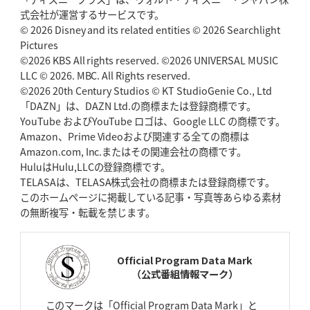
2026年5月7日(木)更新
式会社が運営するサービスです。
「悲運の闘将」宮地克実氏死去
熱血指導で埼玉WKの基礎築く
© 2026 Disney and its related entities © 2026 Searchlight
Pictures
©2026 KBS All rights reserved. ©2026 UNIVERSAL MUSIC
2026年4月30日(木)更新
BR東京、「ユニバーサルデー」の意義
LLC © 2026. MBC. All Rights reserved.
「特別からノーマルへ」が最終
ゴール
©2026 20th Century Studios © KT StudioGenie Co., Ltd
「DAZN」は、DAZN Ltd.の商標または登録商標です。
YouTube およびYouTube ロゴは、Google LLC の商標です。
2026年4月23日(木)更新
Amazon、Prime Videoおよび関連する全ての商標は
元代表ラピース、今季限りで引退
「クボタは10年いた自分のホーム」
Amazon.com, Inc.またはその関連会社の商標です。
HuluはHulu,LLCの登録商標です。
2026年4月16日(木)更新
TELASAは、TELASA株式会社の商標または登録商標です。
BL東京「強化拠点」を「共有財産」に
新クラブハウスは「皆に開かれ
このホームページに掲載している記事・写真等あらゆる素材
た空間」
の無断複写・転載を禁じます。
2026年4月9日(木)更新
スティーラーズ、名門復活の足音
指揮官求める「ディフェンスの質」
Official Program Data Mark
（公式番組情報マーク）
2026年4月2日(木)更新
スピアーズ、王者撃破で再奪首
V奪還で守備の“恩師”に花道を
このマークは「Official Program Data Mark」と