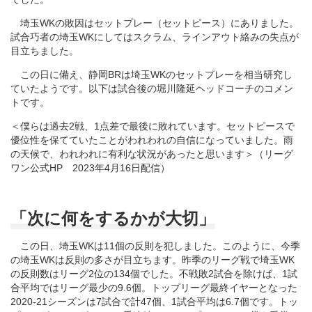
埼玉WKの敗因はセットプレー（セットピース）にありました。
試合巧者の埼玉WKにしてはスクラム、ラインアウト絡みの失点が
目立ちました。
この日に備え、静岡BRは埼玉WKのセットプレーを相当研究し
ていたようです。以下は試合後の堀川隆延ヘッドコーチのコメン
トです。
＜僕らは過去2戦、1点差で最後に敗れています。セットピースで
優位性を保てていたことがわれわれの自信になっていました。雨
の天候で、われわれに有利な状況があったと思います＞（リーグ
ワン公式HP 2023年4月16日配信）
「次に何をするかが大切」
この日、埼玉WKは11個の反則を犯しました。このように、今季
の埼玉WKは反則の多さが目立ちます。昨季のリーグ戦で埼玉WK
の反則数はリーグ2位の134個でした。不戦敗2試合を除けば、1試
合平均ではリーグ最少の9.6個。トップリーグ最終イヤーとなった
2020-21シーズンは7試合で計47個、1試合平均は6.7個です。トッ