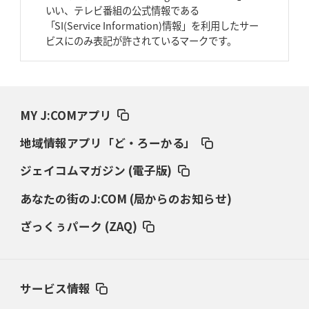
いい、テレビ番組の公式情報である
2026年3月26日(木)更新
「SI(Service Information)情報」を利用したサー
AZ-COM丸和、リーグワンへ参入決定
「フィールド丸ごと計測機器」の
ビスにのみ表記が許されているマークです。
斬新性
2026年3月19日(木)更新
ワイルドナイツ、土壇場逆転の背景
稲垣啓太「特別なことはやらない」
MY J:COMアプリ
2026年3月12日(木)更新
地域情報アプリ「ど・ろーかる」
ダイナボアーズ、“逆輸入SO”三宅駿
「ニュージーランドのフレア（閃
き）」
ジェイコムマガジン (電子版)
あなたの街のJ:COM (局からのお知らせ)
2026年3月5日(木)更新
仏レフリーが見た日本ラグビー
｢ディシプリンがありクリーン｣
ざっくぅパーク (ZAQ)
2026年2月26日(木)更新
ブラックラムズ、反則減で上位伺う
「ラフ」から「タフ」への意識改革
サービス情報
2026年2月19日(木)更新