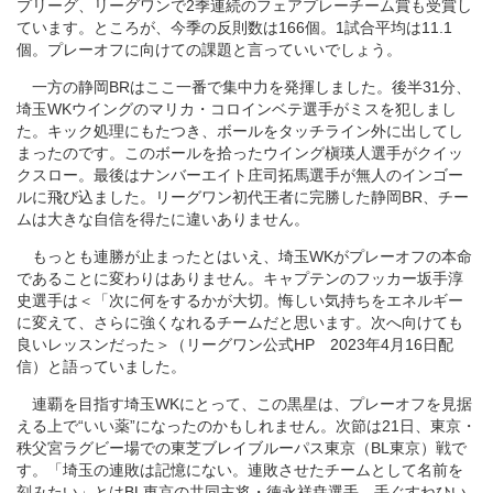
プリーグ、リーグワンで2季連続のフェアプレーチーム賞も受賞し
ています。ところが、今季の反則数は166個。1試合平均は11.1
個。プレーオフに向けての課題と言っていいでしょう。
一方の静岡BRはここ一番で集中力を発揮しました。後半31分、
埼玉WKウイングのマリカ・コロインベテ選手がミスを犯しまし
た。キック処理にもたつき、ボールをタッチライン外に出してし
まったのです。このボールを拾ったウイング槇瑛人選手がクイッ
クスロー。最後はナンバーエイト庄司拓馬選手が無人のインゴー
ルに飛び込ました。リーグワン初代王者に完勝した静岡BR、チー
ムは大きな自信を得たに違いありません。
もっとも連勝が止まったとはいえ、埼玉WKがプレーオフの本命
であることに変わりはありません。キャプテンのフッカー坂手淳
史選手は＜「次に何をするかが大切。悔しい気持ちをエネルギー
に変えて、さらに強くなれるチームだと思います。次へ向けても
良いレッスンだった＞（リーグワン公式HP 2023年4月16日配
信）と語っていました。
連覇を目指す埼玉WKにとって、この黒星は、プレーオフを見据
える上で“いい薬”になったのかもしれません。次節は21日、東京・
秩父宮ラグビー場での東芝ブレイブルーパス東京（BL東京）戦で
す。「埼玉の連敗は記憶にない。連敗させたチームとして名前を
刻みたい」とはBL東京の共同主将・徳永祥尭選手。手ぐすねひい