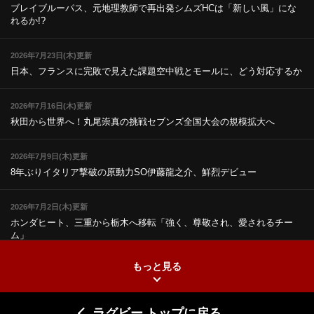
ブレイブルーパス、元地理教師で再出発
シムズHCは「新しい風」にな
れるか!?
2026年7月23日(木)更新
日本、フランスに完敗で見えた課題
空中戦とモールに、どう対応するか
2026年7月16日(木)更新
秋田から世界へ！丸尾崇真の挑戦
セブンズ全国大会の規模拡大へ
2026年7月9日(木)更新
8年ぶりイタリア撃破の原動力
SO伊藤龍之介、鮮烈デビュー
2026年7月2日(木)更新
ホンダヒート、三重から栃木へ移転
「強く、尊敬され、愛されるチー
ム」
もっと見る
2026年6月25日(木)更新
上ノ坊駿介、“満場一致”で新人王
大畑大介「10番でも見てみたい」
ラグビー トップに戻る