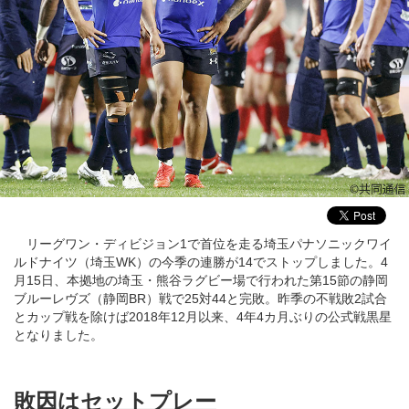
リーグワン・ディビジョン1で首位を走る埼玉パナソニックワイ
ルドナイツ（埼玉WK）の今季の連勝が14でストップしました。4
月15日、本拠地の埼玉・熊谷ラグビー場で行われた第15節の静岡
ブルーレヴズ（静岡BR）戦で25対44と完敗。昨季の不戦敗2試合
とカップ戦を除けば2018年12月以来、4年4カ月ぶりの公式戦黒星
となりました。
敗因はセットプレー