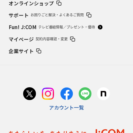
37年女子W杯招致への課題と期待
「目標は聖地・秩父宮を満員に」
オンラインショップ
サポート
お困りごと解決・よくあるご質問
2026年2月12日(木)更新
ワイルドナイツ、無傷の開幕7連勝
「全然前に進まない」青い壁の底力
Fun! J:COM
テレビ番組情報／プレゼント・優待
2026年2月5日(木)更新
マイページ
契約内容確認・変更
27年豪州W杯、1次リーグは全て中5日
「フランスは中6日で日本戦」の
占い方
企業サイト
2026年1月29日(木)更新
日本協会、35年W杯招致に立候補
「ノーサイドスピリット」前面に
2026年1月22日(木)更新
首位スピアーズ、充実の攻撃力
「湧き出る」パスでトライ量産
アカウント一覧
2026年1月15日(木)更新
明大「凡事徹底」で早大破り7年ぶりV
平翔太主将「スキのないチーム
に成長」
2026年1月8日(木)更新