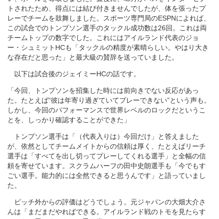
トされたため、得点には結び付きませんでしたが、体を張ったプ
レーでチームを鼓舞しました。スポーツ専門局のESPNによれば、
この試合でのトンプソン選手のタックル成功数は26回。これは両
チームトップの数字でした。これにはアイルランド代表のジョ
ー・シュミットHCも「タックルの精度が素晴らしい。やはり大き
な存在だと思った」と最大級の賛辞を送っていました。
以下は試合後のジェイミーHCの話です。
「今回、トンプソンを招集した時には前向きでない反応があっ
た。たとえば“彼は年寄り過ぎていてプレーできない”という声も。
しかし、今回のパフォーマンスで世界レベルのロックだというこ
とを、しっかり確認することができた」
トンプソン選手は「（代表入りは）今回だけ」と答えました
が、依然としてチームメイトからの信頼は厚く、たとえばリーチ
選手は「すべてを出し切ってプレーしてくれる選手」と全幅の信
頼を寄せています。スクラムハーフの田中史朗選手も「今でもす
ごい選手。能力的には全然できると思うんです」と語っていまし
た。
ピッチ外からの評価はどうでしょう。元ジャパンの大畑大介さ
んは「まだまだやればできる。アイルランド戦のトモを見たらす