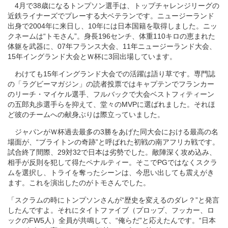
4月で38歳になるトンプソン選手は、トップチャレンジリーグの
近鉄ライナーズでプレーする大ベテランです。ニュージーランド
出身で2004年に来日し、10年には日本国籍を取得しました。ニッ
クネームは“トモさん”。身長196センチ、体重110キロの恵まれた
体躯を武器に、07年フランス大会、11年ニュージーランド大会、
15年イングランド大会とＷ杯に3回出場しています。
わけても15年イングランド大会での活躍は語り草です。専門誌
の「ラグビーマガジン」の読者投票ではキャプテンでフランカー
のリーチ・マイケル選手、フルバックで大会ベストフィティーン
の五郎丸歩選手らを抑えて、堂々のMVPに選ばれました。それほ
ど彼のチームへの献身ぶりは際立っていました。
ジャパンがＷ杯過去最多の3勝をあげた同大会における最高の名
場面が、“ブライトンの奇跡”と呼ばれた初戦の南アフリカ戦です。
試合終了間際、29対32で日本は劣勢でした。敵陣深く攻め込み、
相手が反則を犯して得たペナルティー。そこでPGではなくスクラ
ムを選択し、トライを奪ったシーンは、今思い出しても震えがき
ます。これを演出したのがトモさんでした。
「スクラムの時にトンプソンさんが“歴史を変えるのダレ？”と発言
したんですよ。それにタイトファイブ（プロップ、フッカー、ロ
ックのFW5人）全員が共鳴して、“俺らだ”と応えたんです。“日本