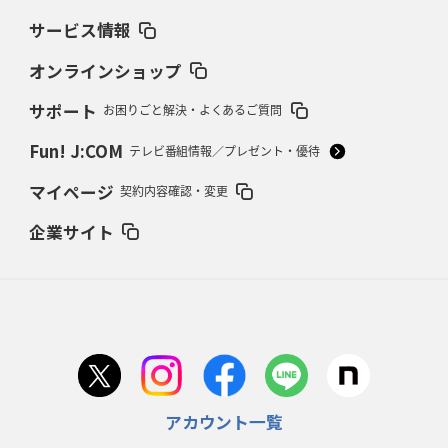
サービス情報
2026年2月19日(木)更新
37年女子W杯招致への課題と期待
「目標は聖地・秩父宮を満員に」
オンラインショップ
サポート
お困りごと解決・よくあるご質問
2026年2月12日(木)更新
ワイルドナイツ、無傷の開幕7連勝
「全然前に進まない」青い壁の底力
Fun! J:COM
テレビ番組情報／プレゼント・優待
2026年2月5日(木)更新
マイページ
契約内容確認・変更
27年豪州W杯、1次リーグは全て中5日
「フランスは中6日で日本戦」の
占い方
企業サイト
2026年1月29日(木)更新
日本協会、35年W杯招致に立候補
「ノーサイドスピリット」前面に
2026年1月22日(木)更新
首位スピアーズ、充実の攻撃力
「湧き出る」パスでトライ量産
アカウント一覧
2026年1月15日(木)更新
明大「凡事徹底」で早大破り7年ぶりV
平翔太主将「スキのないチーム