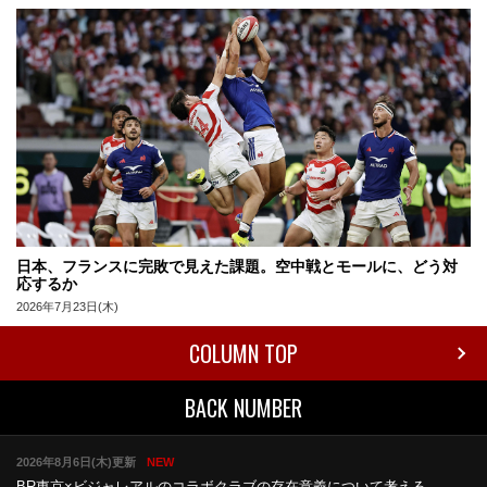
日本、フランスに完敗で見えた課題。空中戦とモールに、どう対
応するか
2026年7月23日(木)
COLUMN TOP
BACK NUMBER
2026年8月6日(木)更新
NEW
BR東京×ビジャレアルのコラボ
クラブの存在意義について考える