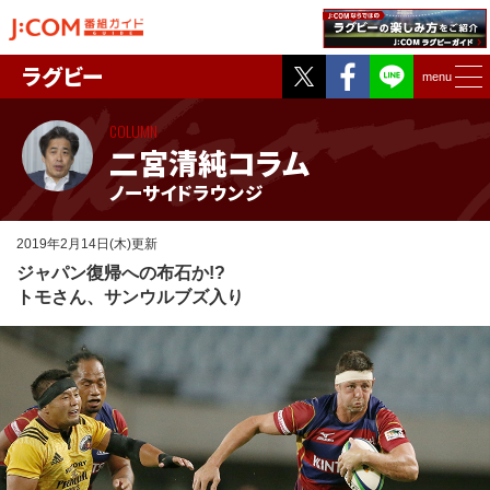
Twitter
Facebook
ラグビー
menu
COLUMN
二宮清純コラム
ノーサイドラウンジ
2019年2月14日(木)更新
ジャパン復帰への布石か!?
トモさん、サンウルブズ入り