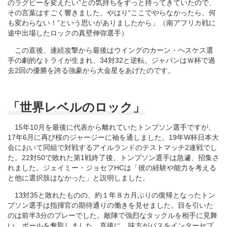
のラグビーを変えたい”との気持ちをずっと持ってきていたので、
その言葉はすごく響きました。やはり“ここでやらなかったら、何
も変わらない！”という思いがありましたから」（南アフリカ戦に
途中出場したロックの真壁伸弥選手）
この直後、連続攻撃から最後はウイングのカーン・ヘスケス選
手の劇的なトライが生まれ、34対32と逆転。ジャパンはＷ杯で過
去2回の優勝を誇る強豪から大金星をあげたのです。
「世界レベルのロック」
15年10月を最後に代表から離れていたトンプソン選手ですが、
17年6月に再び桜のジャージーに袖を通しました。19年W杯日本大
会において同組で対戦するアイルランドのテストマッチ2連戦でし
た。22対50で敗れた第1戦終了後、トンプソン選手は急遽、招集さ
れました。ジェイミー・ジョセフHCは「彼の経験や能力を考える
と他に選択肢はなかった」と説明しました。
13対35と敗れたものの、約１年８カ月ぶりの復帰となったトン
プソン選手は指揮官の期待通りの働きを見せました。目を引いた
のは前半3分のプレーでした。敵陣で強烈なタックルを相手に見舞
い、ボールを奪取しました。直後に、味方がパスをインターセプ