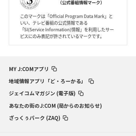
（公式番組情報マーク）
2026年4月2日(木)更新
スピアーズ、王者撃破で再奪首
V奪還で守備の“恩師”に花道を
このマークは「Official Program Data Mark」と
いい、テレビ番組の公式情報である
2026年3月26日(木)更新
「SI(Service Information)情報」を利用したサー
AZ-COM丸和、リーグワンへ参入決定
「フィールド丸ごと計測機器」の
ビスにのみ表記が許されているマークです。
斬新性
2026年3月19日(木)更新
ワイルドナイツ、土壇場逆転の背景
稲垣啓太「特別なことはやらない」
MY J:COMアプリ
2026年3月12日(木)更新
地域情報アプリ「ど・ろーかる」
ダイナボアーズ、“逆輸入SO”三宅駿
「ニュージーランドのフレア（閃
き）」
ジェイコムマガジン (電子版)
あなたの街のJ:COM (局からのお知らせ)
2026年3月5日(木)更新
仏レフリーが見た日本ラグビー
｢ディシプリンがありクリーン｣
ざっくぅパーク (ZAQ)
2026年2月26日(木)更新
ブラックラムズ、反則減で上位伺う
「ラフ」から「タフ」への意識改革