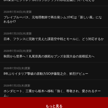
2026年7月30日(木)更新
ブレイブルーパス、元地理教師で再出発
シムズHCは「新しい風」にな
れるか!?
2026年7月23日(木)更新
日本、フランスに完敗で見えた課題
空中戦とモールに、どう対応するか
2026年7月16日(木)更新
秋田から世界へ！丸尾崇真の挑戦
セブンズ全国大会の規模拡大へ
2026年7月9日(木)更新
8年ぶりイタリア撃破の原動力
SO伊藤龍之介、鮮烈デビュー
2026年7月2日(木)更新
ホンダヒート、三重から栃木へ移転
「強く、尊敬され、愛されるチー
ム」
もっと見る
2026年6月25日(木)更新