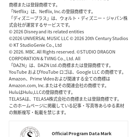
商標または登録商標です。
神戸、1位通過の立役者レタリック
リーグワン初、FWの「トライ王」
「Netflix」は、Netflix, Inc.の登録商標です。
「ディズニープラス」は、ウォルト・ディズニー・ジャパン株
2026年5月7日(木)更新
式会社が運営するサービスです。
「悲運の闘将」宮地克実氏死去
熱血指導で埼玉WKの基礎築く
© 2026 Disney and its related entities
©2026 UNIVERSAL MUSIC LLC © 2026 20th Century Studios
© KT StudioGenie Co., Ltd
2026年4月30日(木)更新
BR東京、「ユニバーサルデー」の意義
© 2026. MBC. All Rights reserved. ©STUDIO DRAGON
「特別からノーマルへ」が最終
ゴール
CORPORATION & TVING Co., Ltd. All
「DAZN」は、DAZN Ltd.の商標または登録商標です。
YouTube およびYouTube ロゴは、Google LLC の商標です。
2026年4月23日(木)更新
Amazon、Prime Videoおよび関連する全ての商標は
元代表ラピース、今季限りで引退
「クボタは10年いた自分のホーム」
Amazon.com, Inc.またはその関連会社の商標です。
HuluはHulu,LLCの登録商標です。
2026年4月16日(木)更新
TELASAは、TELASA株式会社の商標または登録商標です。
BL東京「強化拠点」を「共有財産」に
新クラブハウスは「皆に開かれ
このホームページに掲載している記事・写真等あらゆる素材
た空間」
の無断複写・転載を禁じます。
2026年4月9日(木)更新
スティーラーズ、名門復活の足音
指揮官求める「ディフェンスの質」
Official Program Data Mark