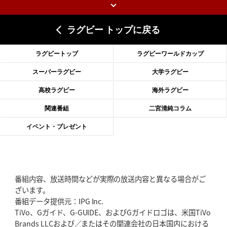
上ノ坊駿介、“満場一致”で新人王
大畑大介「10番でも見てみたい」
ラグビー トップに戻る
2026年6月18日(木)更新
滑川剛人レフリー、早過ぎる引退
「27年W杯の主審、遠のいた夢」
ラグビートップ
ラグビーワールドカップ
2026年6月11日(木)更新
スーパーラグビー
大学ラグビー
神戸、リーグワン初優勝の道のり
デイブ・レニーHCの功績と財産
高校ラグビー
海外ラグビー
2026年6月4日(木)更新
関連番組
二宮清純コラム
“泣き虫先生”こと山口良治氏死去
「信は力なり」骨太の教育方針
イベント・プレゼント
2026年5月28日(木)更新
東京SG、逆転トライで準決勝へ
明暗分けたBR東京、主将の選択
番組内容、放送時間などが実際の放送内容と異なる場合がご
2026年5月21日(木)更新
ざいます。
狭山RG、ライチェル海遥スタッフ入り
女子代表元主将が挑む新たなミ
番組データ提供元：IPG Inc.
ッション
TiVo、Gガイド、G-GUIDE、およびGガイドロゴは、米国TiVo
Brands LLCおよび／またはその関連会社の日本国内における
2026年5月14日(木)更新