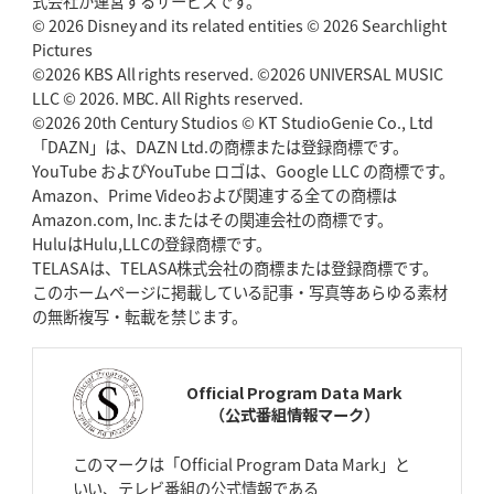
式会社が運営するサービスです。
「悲運の闘将」宮地克実氏死去
熱血指導で埼玉WKの基礎築く
© 2026 Disney and its related entities © 2026 Searchlight
Pictures
©2026 KBS All rights reserved. ©2026 UNIVERSAL MUSIC
2026年4月30日(木)更新
BR東京、「ユニバーサルデー」の意義
LLC © 2026. MBC. All Rights reserved.
「特別からノーマルへ」が最終
ゴール
©2026 20th Century Studios © KT StudioGenie Co., Ltd
「DAZN」は、DAZN Ltd.の商標または登録商標です。
YouTube およびYouTube ロゴは、Google LLC の商標です。
2026年4月23日(木)更新
Amazon、Prime Videoおよび関連する全ての商標は
元代表ラピース、今季限りで引退
「クボタは10年いた自分のホーム」
Amazon.com, Inc.またはその関連会社の商標です。
HuluはHulu,LLCの登録商標です。
2026年4月16日(木)更新
TELASAは、TELASA株式会社の商標または登録商標です。
BL東京「強化拠点」を「共有財産」に
新クラブハウスは「皆に開かれ
このホームページに掲載している記事・写真等あらゆる素材
た空間」
の無断複写・転載を禁じます。
2026年4月9日(木)更新
スティーラーズ、名門復活の足音
指揮官求める「ディフェンスの質」
Official Program Data Mark
（公式番組情報マーク）
2026年4月2日(木)更新
スピアーズ、王者撃破で再奪首
V奪還で守備の“恩師”に花道を
このマークは「Official Program Data Mark」と
いい、テレビ番組の公式情報である