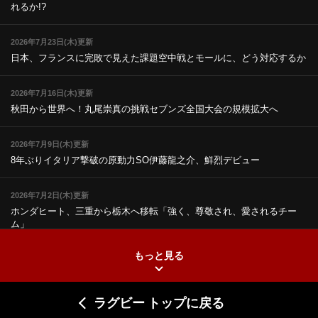
れるか!?
2026年7月23日(木)更新
日本、フランスに完敗で見えた課題
空中戦とモールに、どう対応するか
2026年7月16日(木)更新
秋田から世界へ！丸尾崇真の挑戦
セブンズ全国大会の規模拡大へ
2026年7月9日(木)更新
8年ぶりイタリア撃破の原動力
SO伊藤龍之介、鮮烈デビュー
2026年7月2日(木)更新
ホンダヒート、三重から栃木へ移転
「強く、尊敬され、愛されるチー
ム」
もっと見る
2026年6月25日(木)更新
上ノ坊駿介、“満場一致”で新人王
大畑大介「10番でも見てみたい」
ラグビー トップに戻る
2026年6月18日(木)更新