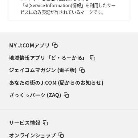
2026年3月26日(木)更新
「SI(Service Information)情報」を利用したサー
AZ-COM丸和、リーグワンへ参入決定
「フィールド丸ごと計測機器」の
ビスにのみ表記が許されているマークです。
斬新性
2026年3月19日(木)更新
ワイルドナイツ、土壇場逆転の背景
稲垣啓太「特別なことはやらない」
MY J:COMアプリ
2026年3月12日(木)更新
地域情報アプリ「ど・ろーかる」
ダイナボアーズ、“逆輸入SO”三宅駿
「ニュージーランドのフレア（閃
き）」
ジェイコムマガジン (電子版)
あなたの街のJ:COM (局からのお知らせ)
2026年3月5日(木)更新
仏レフリーが見た日本ラグビー
｢ディシプリンがありクリーン｣
ざっくぅパーク (ZAQ)
2026年2月26日(木)更新
ブラックラムズ、反則減で上位伺う
「ラフ」から「タフ」への意識改革
サービス情報
2026年2月19日(木)更新
37年女子W杯招致への課題と期待
「目標は聖地・秩父宮を満員に」
オンラインショップ