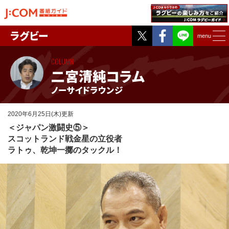
Twitter
Facebook
ラグビー
menu
COLUMN
二宮清純コラム
ノーサイドラウンジ
2020年6月25日(木)更新
＜ジャパン激闘史⑤＞
スコットランド戦金星の立役者
ラトゥ、乾坤一擲のタックル！