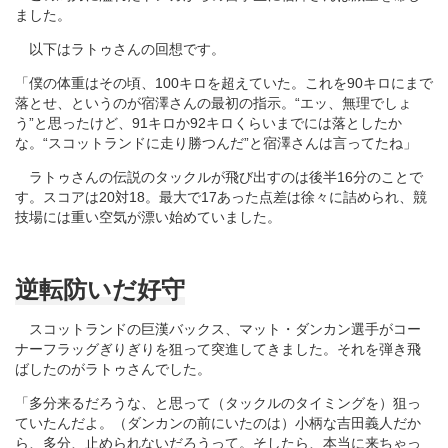
ました。
以下はラトゥさんの回想です。
「僕の体重はその頃、100キロを超えていた。これを90キロにまで
落とせ、というのが宿澤さんの最初の指示。“エッ、無理でしょ
う”と思ったけど、91キロか92キロくらいまでには落としたか
な。“スコットランドに走り勝つんだ”と宿澤さんは言ってたね」
ラトゥさんの伝説のタックルが飛び出すのは後半16分のことで
す。スコアは20対18。最大で17あった点差は徐々に詰められ、競
技場には重い空気が漂い始めていました。
逆転防いだ好守
スコットランドの巨漢バックス、マット・ダンカン選手がコー
ナーフラッグぎりぎりを狙って突進してきました。それを弾き飛
ばしたのがラトゥさんでした。
「多分来るだろうな、と思って（タックルのタイミングを）狙っ
ていたんだよ。（ダンカンの前にいたのは）小柄な吉田義人だか
ら、多分、止められないだろうって。そしたら、本当に来ちゃっ