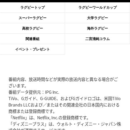
滑川剛人レフリー、早過ぎる引退
「27年W杯の主審、遠のいた夢」
ラグビートップ
ラグビーワールドカップ
2026年6月11日(木)更新
スーパーラグビー
大学ラグビー
神戸、リーグワン初優勝の道のり
デイブ・レニーHCの功績と財産
高校ラグビー
海外ラグビー
2026年6月4日(木)更新
関連番組
二宮清純コラム
“泣き虫先生”こと山口良治氏死去
「信は力なり」骨太の教育方針
イベント・プレゼント
2026年5月28日(木)更新
東京SG、逆転トライで準決勝へ
明暗分けたBR東京、主将の選択
番組内容、放送時間などが実際の放送内容と異なる場合がご
2026年5月21日(木)更新
ざいます。
狭山RG、ライチェル海遥スタッフ入り
女子代表元主将が挑む新たなミ
番組データ提供元：IPG Inc.
ッション
TiVo、Gガイド、G-GUIDE、およびGガイドロゴは、米国TiVo
Brands LLCおよび／またはその関連会社の日本国内における
2026年5月14日(木)更新
商標または登録商標です。
神戸、1位通過の立役者レタリック
リーグワン初、FWの「トライ王」
「Netflix」は、Netflix, Inc.の登録商標です。
「ディズニープラス」は、ウォルト・ディズニー・ジャパン株
2026年5月7日(木)更新