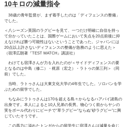
10キロの減量指令
38歳の青年監督が、まず着手したのは「ディフェンスの整備」
でした。
＜八シーズン英国のラグビーを見て、一つだけ明確に自信を持っ
て分かっていたことは、国際ゲームにおいて失点を20点前後に抑
えなければ勝つ可能性はないということであった。ジャパンには
20点以上許さないディフェンスの整備が急務のように思えた＞
（宿澤広朗著『TEST MATCH』講談社）
わけても宿澤さんが力を入れたのが＜サイドディフェンスの要
となるのは中島（修二）・梶原（宏之）・ラトゥの第三列＞（同
前）でした。
当時、ラトゥさんは大東文化大学の4年生でした。ソロバンを学
ぶための留学でした。
ちなみにラトゥさんは170を超える島々からなるハアパイ諸島の
出身です。本人によると10人兄弟の長男。物心つく前からヤシの
実をボール代わりにビーチで“草ラグビー”ならぬ“砂ラグビー”に興
じていたそうです。
この馬力に溢れたトンガからの留学生に宿澤さんは減量を命じ