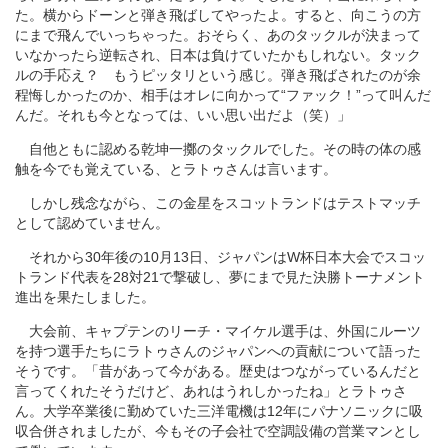
た。横からドーンと弾き飛ばしてやったよ。すると、向こうの方
にまで飛んでいっちゃった。おそらく、あのタックルが決まって
いなかったら逆転され、日本は負けていたかもしれない。タック
ルの手応え？ もうピッタリという感じ。弾き飛ばされたのが余
程悔しかったのか、相手はオレに向かって“ファック！”って叫んだ
んだ。それも今となっては、いい思い出だよ（笑）」
自他ともに認める乾坤一擲のタックルでした。その時の体の感
触を今でも覚えている、とラトゥさんは言います。
しかし残念ながら、この金星をスコットランドはテストマッチ
として認めていません。
それから30年後の10月13日、ジャパンはW杯日本大会でスコッ
トランド代表を28対21で撃破し、夢にまで見た決勝トーナメント
進出を果たしました。
大会前、キャプテンのリーチ・マイケル選手は、外国にルーツ
を持つ選手たちにラトゥさんのジャパンへの貢献について語った
そうです。「昔があって今がある。歴史はつながっているんだと
言ってくれたそうだけど、あれはうれしかったね」とラトゥさ
ん。大学卒業後に勤めていた三洋電機は12年にパナソニックに吸
収合併されましたが、今もその子会社で空調設備の営業マンとし