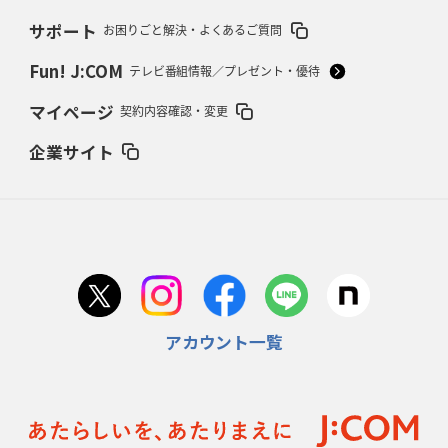
サポート
お困りごと解決・よくあるご質問
2026年2月12日(木)更新
ワイルドナイツ、無傷の開幕7連勝
「全然前に進まない」青い壁の底力
Fun! J:COM
テレビ番組情報／プレゼント・優待
2026年2月5日(木)更新
マイページ
契約内容確認・変更
27年豪州W杯、1次リーグは全て中5日
「フランスは中6日で日本戦」の
占い方
企業サイト
2026年1月29日(木)更新
日本協会、35年W杯招致に立候補
「ノーサイドスピリット」前面に
2026年1月22日(木)更新
首位スピアーズ、充実の攻撃力
「湧き出る」パスでトライ量産
アカウント一覧
2026年1月15日(木)更新
明大「凡事徹底」で早大破り7年ぶりV
平翔太主将「スキのないチーム
に成長」
2026年1月8日(木)更新