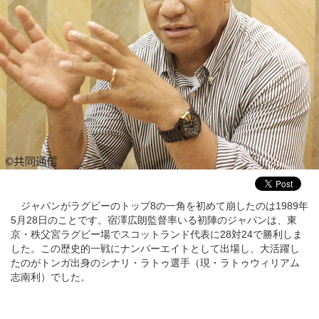
ジャパンがラグビーのトップ8の一角を初めて崩したのは1989年
5月28日のことです。宿澤広朗監督率いる初陣のジャパンは、東
京・秩父宮ラグビー場でスコットランド代表に28対24で勝利しま
した。この歴史的一戦にナンバーエイトとして出場し、大活躍し
たのがトンガ出身のシナリ・ラトゥ選手（現・ラトゥウィリアム
志南利）でした。