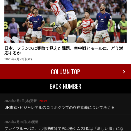
日本、フランスに完敗で見えた課題。空中戦とモールに、どう対
応するか
2026年7月23日(木)
COLUMN TOP
BACK NUMBER
2026年8月6日(木)更新
NEW
BR東京×ビジャレアルのコラボ
クラブの存在意義について考える
2026年7月30日(木)更新
ブレイブルーパス、元地理教師で再出発
シムズHCは「新しい風」にな