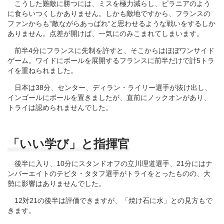
こうした難敵に勝つには、ミスを極力減らし、ピラニアのよう
に食らいつくしかありません。しかも敵地ですから、フランスの
ファンからも“敵ながらあっぱれ“と思わせるような戦いをするしか
ありません。点差が開けば、一気にのみこまれてしまいます。
前半4分にフランスに先制を許すと、そこからはほぼワンサイド
ゲーム。ワイドにボールを展開するフランスに前半だけで計5トラ
イを重ねられました。
日本は38分、センター、ディラン・ライリー選手が抜け出し、
インゴールにボールを置きましたが、直前にノックオンがあり、
トライは認められませんでした。
「いい学び」と指揮官
後半に入り、10分にスタンドオフの立川理道選手、21分にはナ
ンバーエイトのテビタ・タタフ選手がトライをとったものの、大
勢に影響はありませんでした。
12対21の後半は評価できますが、「焼け石に水」との見方もで
きます。