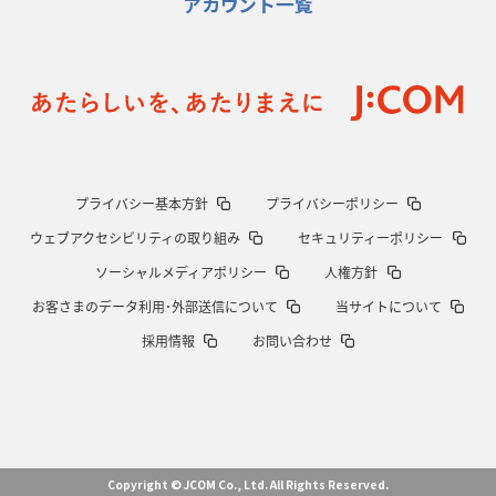
アカウント一覧
明大「凡事徹底」で早大破り7年ぶりV
平翔太主将「スキのないチーム
に成長」
2026年1月8日(木)更新
スピアーズ牽引するスティーブンソン
ルディケ「15番はゲームドライバ
ー」
2025年12月25日(木)更新
プライバシー基本方針
プライバシーポリシー
相模原DB、「最後5分」をしのぎ切る
“神奈川ダービー”制して今季初白
ウェブアクセシビリティの取り組み
セキュリティーポリシー
星
ソーシャルメディアポリシー
人権方針
2025年12月18日(木)更新
お客さまのデータ利用･外部送信について
当サイトについて
46対0。ワイルドナイツ、衝撃の圧勝
伝統のディフェンスに“怖さ”を加
採用情報
お問い合わせ
味
2025年12月11日(木)更新
明大、早大の司令塔封じて対抗戦V
流れを変えた殊勲のキックチャージ
2025年12月4日(木)更新
Copyright © JCOM Co., Ltd. All Rights Reserved.