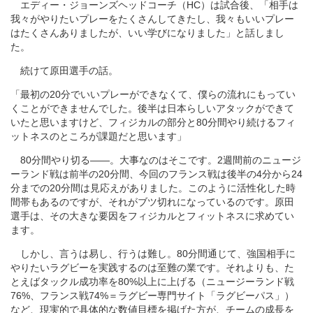
エディー・ジョーンズヘッドコーチ（HC）は試合後、「相手は
我々がやりたいプレーをたくさんしてきたし、我々もいいプレー
はたくさんありましたが、いい学びになりました」と話しまし
た。
続けて原田選手の話。
「最初の20分でいいプレーができなくて、僕らの流れにもってい
くことができませんでした。後半は日本らしいアタックができて
いたと思いますけど、フィジカルの部分と80分間やり続けるフィ
ットネスのところが課題だと思います」
80分間やり切る――。大事なのはそこです。2週間前のニュージ
ーランド戦は前半の20分間、今回のフランス戦は後半の4分から24
分までの20分間は見応えがありました。このように活性化した時
間帯もあるのですが、それがブツ切れになっているのです。原田
選手は、その大きな要因をフィジカルとフィットネスに求めてい
ます。
しかし、言うは易し、行うは難し。80分間通じて、強国相手に
やりたいラグビーを実践するのは至難の業です。それよりも、た
とえばタックル成功率を80%以上に上げる（ニュージーランド戦
76%、フランス戦74%＝ラグビー専門サイト「ラグビーパス」）
など、現実的で具体的な数値目標を掲げた方が、チームの成長を