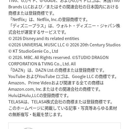
TiVo、Gガイド、G-GUIDE、およびGガイドロゴは、米国TiVo
Brands LLCおよび／またはその関連会社の日本国内における
2026年5月14日(木)更新
商標または登録商標です。
神戸、1位通過の立役者レタリック
リーグワン初、FWの「トライ王」
「Netflix」は、Netflix, Inc.の登録商標です。
「ディズニープラス」は、ウォルト・ディズニー・ジャパン株
2026年5月7日(木)更新
式会社が運営するサービスです。
「悲運の闘将」宮地克実氏死去
熱血指導で埼玉WKの基礎築く
© 2026 Disney and its related entities
©2026 UNIVERSAL MUSIC LLC © 2026 20th Century Studios
© KT StudioGenie Co., Ltd
2026年4月30日(木)更新
BR東京、「ユニバーサルデー」の意義
© 2026. MBC. All Rights reserved. ©STUDIO DRAGON
「特別からノーマルへ」が最終
ゴール
CORPORATION & TVING Co., Ltd. All
「DAZN」は、DAZN Ltd.の商標または登録商標です。
YouTube およびYouTube ロゴは、Google LLC の商標です。
2026年4月23日(木)更新
Amazon、Prime Videoおよび関連する全ての商標は
元代表ラピース、今季限りで引退
「クボタは10年いた自分のホーム」
Amazon.com, Inc.またはその関連会社の商標です。
HuluはHulu,LLCの登録商標です。
2026年4月16日(木)更新
TELASAは、TELASA株式会社の商標または登録商標です。
BL東京「強化拠点」を「共有財産」に
新クラブハウスは「皆に開かれ
このホームページに掲載している記事・写真等あらゆる素材
た空間」
の無断複写・転載を禁じます。
2026年4月9日(木)更新
スティーラーズ、名門復活の足音
指揮官求める「ディフェンスの質」