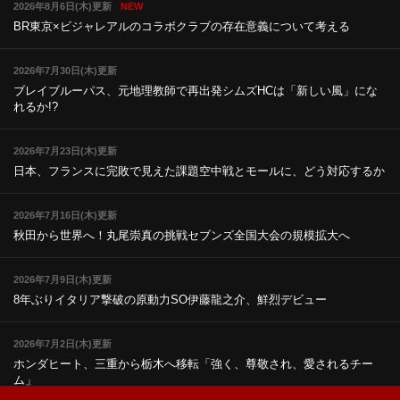
2026年8月6日(木)更新
NEW
BR東京×ビジャレアルのコラボ
クラブの存在意義について考える
2026年7月30日(木)更新
ブレイブルーパス、元地理教師で再出発
シムズHCは「新しい風」にな
れるか!?
2026年7月23日(木)更新
日本、フランスに完敗で見えた課題
空中戦とモールに、どう対応するか
2026年7月16日(木)更新
秋田から世界へ！丸尾崇真の挑戦
セブンズ全国大会の規模拡大へ
2026年7月9日(木)更新
8年ぶりイタリア撃破の原動力
SO伊藤龍之介、鮮烈デビュー
2026年7月2日(木)更新
ホンダヒート、三重から栃木へ移転
「強く、尊敬され、愛されるチー
ム」