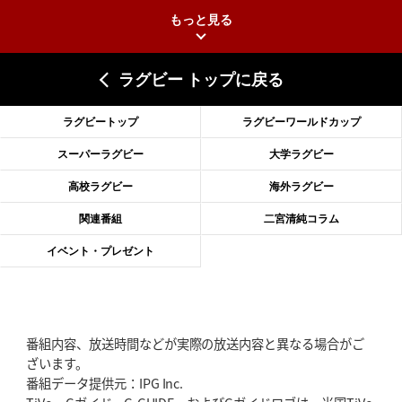
もっと見る
2026年6月25日(木)更新
上ノ坊駿介、“満場一致”で新人王
大畑大介「10番でも見てみたい」
ラグビー トップに戻る
2026年6月18日(木)更新
滑川剛人レフリー、早過ぎる引退
「27年W杯の主審、遠のいた夢」
ラグビートップ
ラグビーワールドカップ
2026年6月11日(木)更新
スーパーラグビー
大学ラグビー
神戸、リーグワン初優勝の道のり
デイブ・レニーHCの功績と財産
高校ラグビー
海外ラグビー
2026年6月4日(木)更新
関連番組
二宮清純コラム
“泣き虫先生”こと山口良治氏死去
「信は力なり」骨太の教育方針
イベント・プレゼント
2026年5月28日(木)更新
東京SG、逆転トライで準決勝へ
明暗分けたBR東京、主将の選択
番組内容、放送時間などが実際の放送内容と異なる場合がご
2026年5月21日(木)更新
ざいます。
狭山RG、ライチェル海遥スタッフ入り
女子代表元主将が挑む新たなミ
番組データ提供元：IPG Inc.
ッション