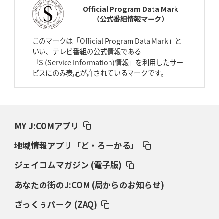
Official Program Data Mark
（公式番組情報マーク）
2026年4月2日(木)更新
スピアーズ、王者撃破で再奪首
V奪還で守備の“恩師”に花道を
このマークは「Official Program Data Mark」と
いい、テレビ番組の公式情報である
2026年3月26日(木)更新
「SI(Service Information)情報」を利用したサー
AZ-COM丸和、リーグワンへ参入決定
「フィールド丸ごと計測機器」の
ビスにのみ表記が許されているマークです。
斬新性
2026年3月19日(木)更新
ワイルドナイツ、土壇場逆転の背景
稲垣啓太「特別なことはやらない」
MY J:COMアプリ
2026年3月12日(木)更新
地域情報アプリ「ど・ろーかる」
ダイナボアーズ、“逆輸入SO”三宅駿
「ニュージーランドのフレア（閃
き）」
ジェイコムマガジン (電子版)
あなたの街のJ:COM (局からのお知らせ)
2026年3月5日(木)更新
仏レフリーが見た日本ラグビー
｢ディシプリンがありクリーン｣
ざっくぅパーク (ZAQ)
2026年2月26日(木)更新