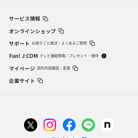
ブラックラムズ、反則減で上位伺う
「ラフ」から「タフ」への意識改革
サービス情報
2026年2月19日(木)更新
37年女子W杯招致への課題と期待
「目標は聖地・秩父宮を満員に」
オンラインショップ
サポート
お困りごと解決・よくあるご質問
2026年2月12日(木)更新
ワイルドナイツ、無傷の開幕7連勝
「全然前に進まない」青い壁の底力
Fun! J:COM
テレビ番組情報／プレゼント・優待
2026年2月5日(木)更新
マイページ
契約内容確認・変更
27年豪州W杯、1次リーグは全て中5日
「フランスは中6日で日本戦」の
占い方
企業サイト
2026年1月29日(木)更新
日本協会、35年W杯招致に立候補
「ノーサイドスピリット」前面に
2026年1月22日(木)更新
首位スピアーズ、充実の攻撃力
「湧き出る」パスでトライ量産
2026年1月15日(木)更新