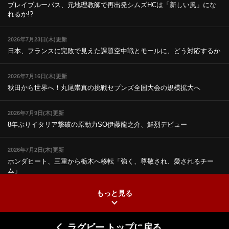
ブレイブルーパス、元地理教師で再出発
シムズHCは「新しい風」にな
れるか!?
2026年7月23日(木)更新
日本、フランスに完敗で見えた課題
空中戦とモールに、どう対応するか
2026年7月16日(木)更新
秋田から世界へ！丸尾崇真の挑戦
セブンズ全国大会の規模拡大へ
2026年7月9日(木)更新
8年ぶりイタリア撃破の原動力
SO伊藤龍之介、鮮烈デビュー
2026年7月2日(木)更新
ホンダヒート、三重から栃木へ移転
「強く、尊敬され、愛されるチー
ム」
もっと見る
2026年6月25日(木)更新
上ノ坊駿介、“満場一致”で新人王
大畑大介「10番でも見てみたい」
ラグビー トップに戻る