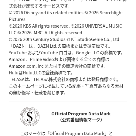
2026年5月7日(木)更新
式会社が運営するサービスです。
「悲運の闘将」宮地克実氏死去
熱血指導で埼玉WKの基礎築く
© 2026 Disney and its related entities © 2026 Searchlight
Pictures
©2026 KBS All rights reserved. ©2026 UNIVERSAL MUSIC
2026年4月30日(木)更新
BR東京、「ユニバーサルデー」の意義
LLC © 2026. MBC. All Rights reserved.
「特別からノーマルへ」が最終
ゴール
©2026 20th Century Studios © KT StudioGenie Co., Ltd
「DAZN」は、DAZN Ltd.の商標または登録商標です。
YouTube およびYouTube ロゴは、Google LLC の商標です。
2026年4月23日(木)更新
Amazon、Prime Videoおよび関連する全ての商標は
元代表ラピース、今季限りで引退
「クボタは10年いた自分のホーム」
Amazon.com, Inc.またはその関連会社の商標です。
HuluはHulu,LLCの登録商標です。
2026年4月16日(木)更新
TELASAは、TELASA株式会社の商標または登録商標です。
BL東京「強化拠点」を「共有財産」に
新クラブハウスは「皆に開かれ
このホームページに掲載している記事・写真等あらゆる素材
た空間」
の無断複写・転載を禁じます。
2026年4月9日(木)更新
スティーラーズ、名門復活の足音
指揮官求める「ディフェンスの質」
Official Program Data Mark
（公式番組情報マーク）
2026年4月2日(木)更新
スピアーズ、王者撃破で再奪首
V奪還で守備の“恩師”に花道を
このマークは「Official Program Data Mark」と