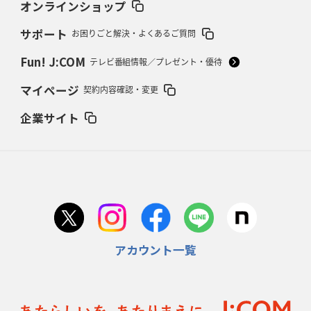
オンラインショップ
サポート
お困りごと解決・よくあるご質問
2026年2月12日(木)更新
ワイルドナイツ、無傷の開幕7連勝
「全然前に進まない」青い壁の底力
Fun! J:COM
テレビ番組情報／プレゼント・優待
2026年2月5日(木)更新
マイページ
契約内容確認・変更
27年豪州W杯、1次リーグは全て中5日
「フランスは中6日で日本戦」の
占い方
企業サイト
2026年1月29日(木)更新
日本協会、35年W杯招致に立候補
「ノーサイドスピリット」前面に
2026年1月22日(木)更新
首位スピアーズ、充実の攻撃力
「湧き出る」パスでトライ量産
アカウント一覧
2026年1月15日(木)更新
明大「凡事徹底」で早大破り7年ぶりV
平翔太主将「スキのないチーム
に成長」
2026年1月8日(木)更新