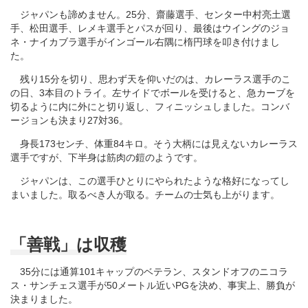
ジャパンも諦めません。25分、齋藤選手、センター中村亮土選
手、松田選手、レメキ選手とパスが回り、最後はウイングのジョ
ネ・ナイカブラ選手がインゴール右隅に楕円球を叩き付けまし
た。
残り15分を切り、思わず天を仰いだのは、カレーラス選手のこ
の日、3本目のトライ。左サイドでボールを受けると、急カーブを
切るように内に外にと切り返し、フィニッシュしました。コンバ
ージョンも決まり27対36。
身長173センチ、体重84キロ。そう大柄には見えないカレーラス
選手ですが、下半身は筋肉の鎧のようです。
ジャパンは、この選手ひとりにやられたような格好になってし
まいました。取るべき人が取る。チームの士気も上がります。
「善戦」は収穫
35分には通算101キャップのベテラン、スタンドオフのニコラ
ス・サンチェス選手が50メートル近いPGを決め、事実上、勝負が
決まりました。