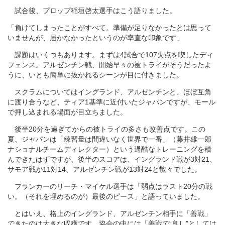
試合後、プロップ稲垣啓太選手はこう語りました。
「負けてしまったことがすべて。準備が足りなかったとは思って
いませんが、届かなかったというのが率直な印象です」
課題はいくつもあります。まずは4試合で107失点を喫したディ
フェンス。アルゼンチン戦、開始早々の被トライがそうだったよ
うに、いとも簡単に抜かれるシーンが目に付きました。
スクラムについてはイングランド、アルゼンチンと、ほぼ互角
に渡り合うなど、ティア1基準に近付いたジャパンですが、モール
で押し込まれる場面が目立ちました。
後半20分を過ぎてからの被トライの多さも改善点です。この
夏、ジャパンは「練習量は間違いなく世界で一番」（藤井雄一郎
ナショナルチームディレクター）という過酷なトレーニングを積
んできたはずですが、後半のスコアは、イングランド戦が3対21、
サモア戦が11対14、アルゼンチン戦が13対24と散々でした。
フランカーのリーチ・マイケル選手は「弱点はラスト20分の戦
い。（それを埋めるのが）最後のピース」と語っていました。
とはいえ、格上のイングランド、アルゼンチン相手に「善戦」
できたのは大きな収穫です。協会の中には「善戦で“良し”としては