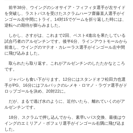
前半38分、ウイングのシオサイア・フィフィタ選手が左サイド
を突破し、ラストパスを受けたスクラムハーフ齋藤直人選手がイ
ンゴール左中間にトライ。14対15でゲームを折り返した時には、
逆転への期待が膨らみました。
しかし、さすがは、これまで2回、ベスト4進出を果たしている
試合巧者のアルゼンチンです。後半6分、ラインアウトモールから
前進し、ウイングのマテオ・カレーラス選手がインゴール左中間
に飛び込みました。
取られたら取り返す。これがアルゼンチンのしたたかなところ
です。
ジャパンも食い下がります。12分にはスタンドオフ松田力也選
手がPG、16分にはフルバックのレメキ・ロマノ・ラヴァ選手がド
ロップゴールを決め、20対22に。
だが、まるで逃げ水のように、近付いたら、離れていくのがア
ルゼンチンです。
18分、スクラムで押し込んでから、素早いパス交換、最後はウ
イングのエミリアノ・ボフェリ選手がインゴール右隅に飛び込ま
した。