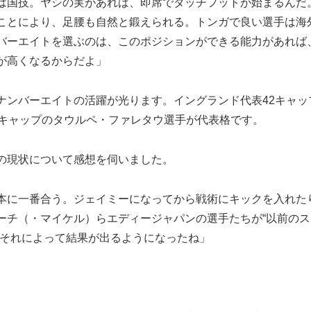
は国技。ヤシの実があれば、即席でタッチフットが始まるんだ
ことにより、足腰も自然と鍛えられる。トンガで良い選手は海
バーエイトを選ぶのは、このポジションができる能力があれば
が高くなるからだよ」
ンバーエイトの活躍が光ります。イングランド代表42キャッ
2キャップのタウルペ・ファレタウ選手が代表格です。
の現状について感想を伺いました。
本に一番合う。ジェイミーになってから戦術にキックを入れた
ーチ（・マイケル）らエディージャパンの選手たちが“以前のス
。それによって結果が出るようになったね」