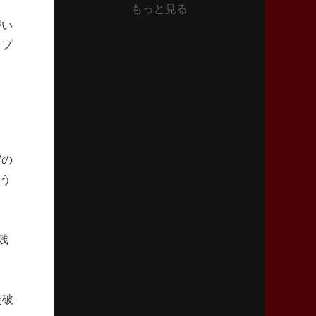
もっと見る
2026年6月11日(木)更新
がい
神戸、リーグワン初優勝の道のり
デイブ・レニーHCの功績と財産
トプ
2026年6月4日(木)更新
“泣き虫先生”こと山口良治氏死去
「信は力なり」骨太の教育方針
2026年5月28日(木)更新
守の
東京SG、逆転トライで準決勝へ
よう
明暗分けたBR東京、主将の選択
2026年5月21日(木)更新
狭山RG、ライチェル海遥スタッフ入り
残
女子代表元主将が挑む新たなミッション
2026年5月14日(木)更新
突破
神戸、1位通過の立役者レタリック