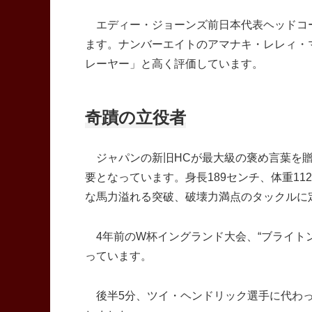
エディー・ジョーンズ前日本代表ヘッドコー
ます。ナンバーエイトのアマナキ・レレィ・
レーヤー」と高く評価しています。
奇蹟の立役者
ジャパンの新旧HCが最大級の褒め言葉を贈
要となっています。身長189センチ、体重1
な馬力溢れる突破、破壊力満点のタックルに
4年前のW杯イングランド大会、“ブライト
っています。
後半5分、ツイ・ヘンドリック選手に代わっ