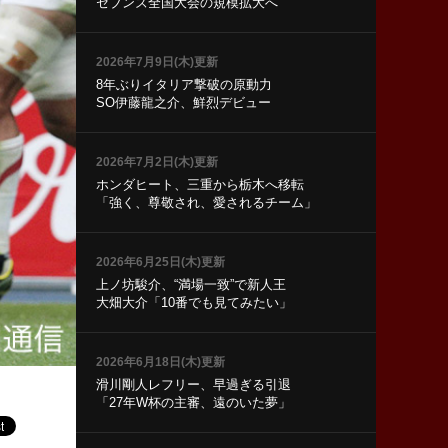
セブンズ全国大会の規模拡大へ
2026年7月9日(木)更新
8年ぶりイタリア撃破の原動力
SO伊藤龍之介、鮮烈デビュー
2026年7月2日(木)更新
ホンダヒート、三重から栃木へ移転
「強く、尊敬され、愛されるチーム」
2026年6月25日(木)更新
上ノ坊駿介、“満場一致”で新人王
大畑大介「10番でも見てみたい」
2026年6月18日(木)更新
滑川剛人レフリー、早過ぎる引退
「27年W杯の主審、遠のいた夢」