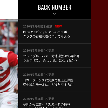
BACK NUMBER
2026年8月6日(木)更新
NEW
BR東京×ビジャレアルのコラボ
クラブの存在意義について考える
2026年7月30日(木)更新
ブレイブルーパス、元地理教師で再出発
シムズHCは「新しい風」になれるか!?
2026年7月23日(木)更新
日本、フランスに完敗で見えた課題
空中戦とモールに、どう対応するか
2026年7月16日(木)更新
秋田から世界へ！丸尾崇真の挑戦