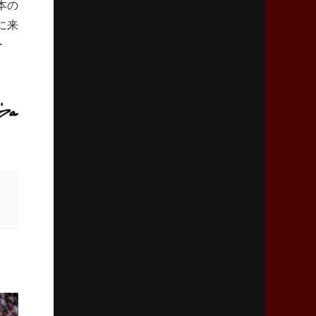
本の
2026年2月5日(木)更新
に来
27年豪州W杯、1次リーグは全て中5日
「フランスは中6日で日本戦」の占い方
ー
2026年1月29日(木)更新
日本協会、35年W杯招致に立候補
「ノーサイドスピリット」前面に
2026年1月22日(木)更新
首位スピアーズ、充実の攻撃力
「湧き出る」パスでトライ量産
2026年1月15日(木)更新
明大「凡事徹底」で早大破り7年ぶりV
平翔太主将「スキのないチームに成長」
2026年1月8日(木)更新
スピアーズ牽引するスティーブンソン