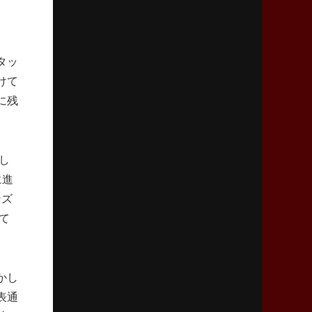
リーグワン初、FWの「トライ王」
2026年5月7日(木)更新
タッ
「悲運の闘将」宮地克実氏死去
熱血指導で埼玉WKの基礎築く
けて
に残
2026年4月30日(木)更新
BR東京、「ユニバーサルデー」の意義
「特別からノーマルへ」が最終ゴール
し
に進
2026年4月23日(木)更新
ンズ
元代表ラピース、今季限りで引退
「クボタは10年いた自分のホーム」
て
2026年4月16日(木)更新
BL東京「強化拠点」を「共有財産」に
かし
新クラブハウスは「皆に開かれた空間」
表通