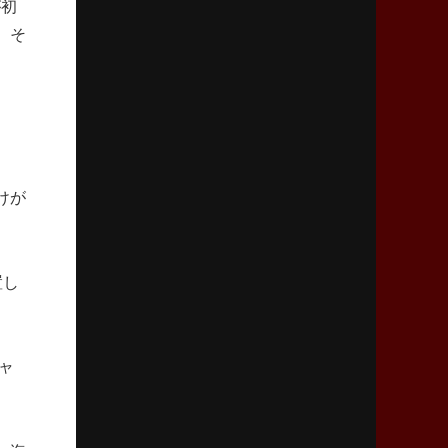
が初
2026年4月9日(木)更新
。そ
スティーラーズ、名門復活の足音
指揮官求める「ディフェンスの質」
2026年4月2日(木)更新
スピアーズ、王者撃破で再奪首
V奪還で守備の“恩師”に花道を
けが
2026年3月26日(木)更新
AZ-COM丸和、リーグワンへ参入決定
「フィールド丸ごと計測機器」の斬新性
置し
2026年3月19日(木)更新
ワイルドナイツ、土壇場逆転の背景
稲垣啓太「特別なことはやらない」
ャ
2026年3月12日(木)更新
ダイナボアーズ、“逆輸入SO”三宅駿