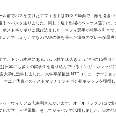
ル前でパスを受けたマフィ選手は3対3の局面で、敵を引きつ
選手へパスを送りました。同じく途中出場のヘスケス選手は、
ーポストギリギリに飛び込ました。マフィ選手が相手を引きつ
ていたでしょう。すなわち彼の体を張った渾身のプレーが歴史
す。トンガ本島にあるハムラ村で16人きょうだいの15番目と
校は日本にも多くの留学生を送り込んでいるトンガ・カレッジ
花園大学に進学しました。大学卒業後は NTTコミュニケーショ
ルーマニア代表とのテストマッチでジャパン初キャップを獲得し
トゥ・ウィリアム志南利さんがいます。オールドファンには懐
文化大学、三洋電機、そしてジャパンで活躍しました。日本代