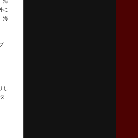
。海
「ニュージーランドのフレア（閃き）」
外に
、海
2026年3月5日(木)更新
仏レフリーが見た日本ラグビー
｢ディシプリンがありクリーン｣
プ
2026年2月26日(木)更新
ブラックラムズ、反則減で上位伺う
「ラフ」から「タフ」への意識改革
2026年2月19日(木)更新
りし
37年女子W杯招致への課題と期待
「目標は聖地・秩父宮を満員に」
タ
2026年2月12日(木)更新
ワイルドナイツ、無傷の開幕7連勝
「全然前に進まない」青い壁の底力