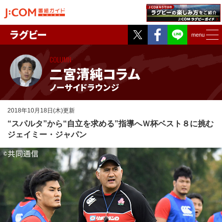
Twitter
Facebook
ラグビー
menu
COLUMN
二宮清純コラム
ノーサイドラウンジ
2018年10月18日(木)更新
“スパルタ”から“自立を求める”指導へ
Ｗ杯ベスト８に挑む
ジェイミー・ジャパン