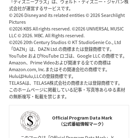
「ディズニープラス」は、ウォルト・ディズニー・ジャパン株
2026年5月7日(木)更新
式会社が運営するサービスです。
「悲運の闘将」宮地克実氏死去
熱血指導で埼玉WKの基礎築く
© 2026 Disney and its related entities © 2026 Searchlight
Pictures
©2026 KBS All rights reserved. ©2026 UNIVERSAL MUSIC
2026年4月30日(木)更新
BR東京、「ユニバーサルデー」の意義
LLC © 2026. MBC. All Rights reserved.
「特別からノーマルへ」が最終
ゴール
©2026 20th Century Studios © KT StudioGenie Co., Ltd
「DAZN」は、DAZN Ltd.の商標または登録商標です。
YouTube およびYouTube ロゴは、Google LLC の商標です。
2026年4月23日(木)更新
Amazon、Prime Videoおよび関連する全ての商標は
元代表ラピース、今季限りで引退
「クボタは10年いた自分のホーム」
Amazon.com, Inc.またはその関連会社の商標です。
HuluはHulu,LLCの登録商標です。
2026年4月16日(木)更新
TELASAは、TELASA株式会社の商標または登録商標です。
BL東京「強化拠点」を「共有財産」に
新クラブハウスは「皆に開かれ
このホームページに掲載している記事・写真等あらゆる素材
た空間」
の無断複写・転載を禁じます。
2026年4月9日(木)更新
スティーラーズ、名門復活の足音
指揮官求める「ディフェンスの質」
Official Program Data Mark
（公式番組情報マーク）
2026年4月2日(木)更新
スピアーズ、王者撃破で再奪首
V奪還で守備の“恩師”に花道を
このマークは「Official Program Data Mark」と