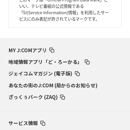
いい、テレビ番組の公式情報である
2026年3月26日(木)更新
「SI(Service Information)情報」を利用したサー
AZ-COM丸和、リーグワンへ参入決定
「フィールド丸ごと計測機器」の
ビスにのみ表記が許されているマークです。
斬新性
2026年3月19日(木)更新
ワイルドナイツ、土壇場逆転の背景
稲垣啓太「特別なことはやらない」
MY J:COMアプリ
2026年3月12日(木)更新
地域情報アプリ「ど・ろーかる」
ダイナボアーズ、“逆輸入SO”三宅駿
「ニュージーランドのフレア（閃
き）」
ジェイコムマガジン (電子版)
あなたの街のJ:COM (局からのお知らせ)
2026年3月5日(木)更新
仏レフリーが見た日本ラグビー
｢ディシプリンがありクリーン｣
ざっくぅパーク (ZAQ)
2026年2月26日(木)更新
ブラックラムズ、反則減で上位伺う
「ラフ」から「タフ」への意識改革
サービス情報
2026年2月19日(木)更新