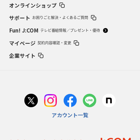
37年女子W杯招致への課題と期待
「目標は聖地・秩父宮を満員に」
オンラインショップ
サポート
お困りごと解決・よくあるご質問
2026年2月12日(木)更新
ワイルドナイツ、無傷の開幕7連勝
「全然前に進まない」青い壁の底力
Fun! J:COM
テレビ番組情報／プレゼント・優待
2026年2月5日(木)更新
マイページ
契約内容確認・変更
27年豪州W杯、1次リーグは全て中5日
「フランスは中6日で日本戦」の
占い方
企業サイト
2026年1月29日(木)更新
日本協会、35年W杯招致に立候補
「ノーサイドスピリット」前面に
2026年1月22日(木)更新
首位スピアーズ、充実の攻撃力
「湧き出る」パスでトライ量産
アカウント一覧
2026年1月15日(木)更新
明大「凡事徹底」で早大破り7年ぶりV
平翔太主将「スキのないチーム
に成長」