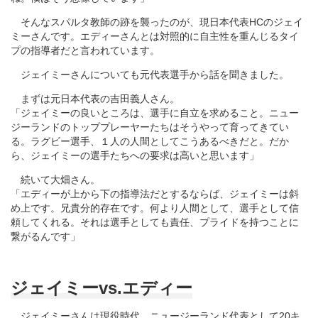
そんなスパルタ教師の跡を襲ったのが、現日本代表HCのジェイ
ミーさんです。エディーさんとは対照的に自主性を重んじるタイ
プの指導者だと言われています。
ジェイミーさんについても元代表選手から話を聞きました。
まずは元日本代表の吉田義人さん。
「ジェイミーの良いところは、選手に自立を求めること。ニュー
ジーランドのトッププレーヤーたちはそうやって育ってきてい
る。ラグビー選手、１人の人間としてこうあるべきだと。だか
ら、ジェイミーの選手たちへの要求は高いと思います」
続いて大畑さん。
「エディーが上から下の指導法だとするならば、ジェイミーは斜
め上です。兄貴分的存在です。何より人間として、選手として信
頼してくれる。それは選手としても責任、プライドを持つことに
繋がるんです」
ジェイミーvs.エディー
ジェイミーさんは現役時代、ニュージーランド代表として20キ