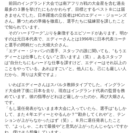
前回のイングランド大会では南アフリカ戦の大金星を含む過去
最多の３勝を挙げたにもかかわらず、目標とするベスト８には届
きませんでした。日本躍進の立役者はHCのエディー・ジョーンズ
さん。勝つための準備を徹底し、選手たちに猛練習を課したこと
で知られています。
その“ハードワーク”ぶりを象徴するエピソードがあります。明か
すのは元日本代表で、エディーさんとは1996年に日本代表コーチ
と選手の間柄だった大畑大介さん。
「エディー・ジャパンの選手、スタッフの誰に聞いても、“もうエ
ディーとは仕事したくない”と言いますよ（笑）。あるスタッフ
は“自分たちにもハードな仕事を課すけど、エディーはそれ以上の
ことをやっている。あれはすごい”と。他人にも、己にも厳しい人
だから、周りは大変ですよ」
いわばエディーさんはスパルタ教師タイプでした。イングラン
ド大会終了後に日本を去り、現在はイングランド代表の監督を務
めています。彼の指導がどれほど厳しかったのか。再び大畑さん
です。
「もし退任発表がないまま本大会に入っていたら、選手は“もしか
して、また４年エディーとやるんか？”“勘弁してくれや”と、テン
ションが上がらなかったはず（笑）。８月に退任発表したこと
で、“よっしゃ、これで最後や”と意気が上がったんじゃないですか
ね。僕はそう想像しています」