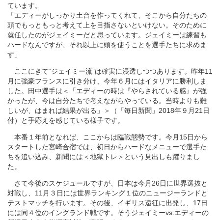
ています。
「エディーがしっかり土台を作ってくれて、そこから自分たちの
頭でもっともっと考えて上を目指さないといけない。そのために
就任したのがジェイミーだと思っています。ジェイミーは練習も
ハードなんですが、それ以上に頭を使うことを選手たちに求めま
す」
ここにきて“ジェイミー流”は確実に浸透しつつあります。昨年11
月に強豪フランスに引き分け、今年６月にはイタリアに勝利しま
した。田中選手は＜「エディーの時は『やらされている感』が強
かったが、今は自分たちで考えながらやっている。当時よりも難
しいが、はまれば結果が出る」＞（「毎日新聞」2018年９月21日
付）と手応えを感じている様子です。
本番１年前となれば、ここからは臨戦態勢です。今月15日から
スタートした宮崎合宿では、初日からハードなメニューで選手た
ちを追い込み、新聞には＜地獄トレ＞という見出しも躍りまし
た。
さて今後のスケジュールですが、日本は今月26日に世界選抜と
対戦し、11月３日には世界ランキング１位のニュージーランドと
テストマッチを行います。その後、イギリス遠征に出発し、17日
には同４位のイングランド戦です。そうジェイミーvs.エディーの