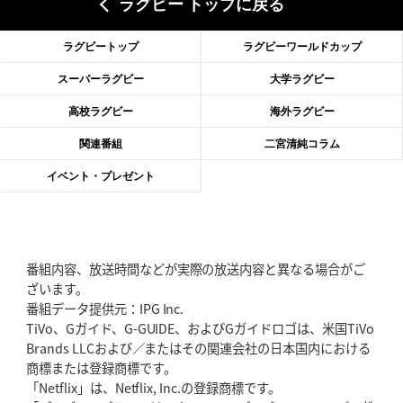
ラグビー トップに戻る
2026年6月18日(木)更新
滑川剛人レフリー、早過ぎる引退
「27年W杯の主審、遠のいた夢」
ラグビートップ
ラグビーワールドカップ
2026年6月11日(木)更新
スーパーラグビー
大学ラグビー
神戸、リーグワン初優勝の道のり
デイブ・レニーHCの功績と財産
高校ラグビー
海外ラグビー
2026年6月4日(木)更新
関連番組
二宮清純コラム
“泣き虫先生”こと山口良治氏死去
「信は力なり」骨太の教育方針
イベント・プレゼント
2026年5月28日(木)更新
東京SG、逆転トライで準決勝へ
明暗分けたBR東京、主将の選択
番組内容、放送時間などが実際の放送内容と異なる場合がご
2026年5月21日(木)更新
ざいます。
狭山RG、ライチェル海遥スタッフ入り
女子代表元主将が挑む新たなミ
番組データ提供元：IPG Inc.
ッション
TiVo、Gガイド、G-GUIDE、およびGガイドロゴは、米国TiVo
Brands LLCおよび／またはその関連会社の日本国内における
2026年5月14日(木)更新
商標または登録商標です。
神戸、1位通過の立役者レタリック
リーグワン初、FWの「トライ王」
「Netflix」は、Netflix, Inc.の登録商標です。