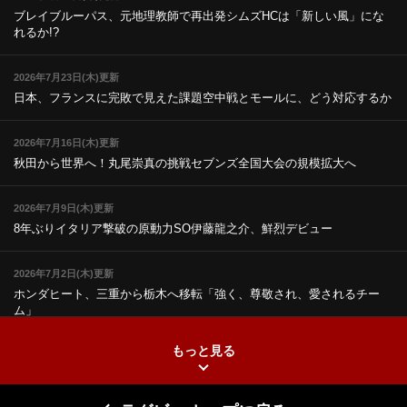
ブレイブルーパス、元地理教師で再出発
シムズHCは「新しい風」にな
れるか!?
2026年7月23日(木)更新
日本、フランスに完敗で見えた課題
空中戦とモールに、どう対応するか
2026年7月16日(木)更新
秋田から世界へ！丸尾崇真の挑戦
セブンズ全国大会の規模拡大へ
2026年7月9日(木)更新
8年ぶりイタリア撃破の原動力
SO伊藤龍之介、鮮烈デビュー
2026年7月2日(木)更新
ホンダヒート、三重から栃木へ移転
「強く、尊敬され、愛されるチー
ム」
もっと見る
2026年6月25日(木)更新
上ノ坊駿介、“満場一致”で新人王
大畑大介「10番でも見てみたい」