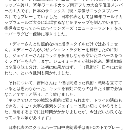
ャップを誇り、95年ワールドカップ南アフリカ大会準優勝メンバ
ーの１人です。日本のサニックス（現・宗像サニックスブルー
ス）でもプレーしていました。日本代表としては99年ワールドカ
ップウェールズ大会に出場するなど９キャップを刻んでいます。
指導者になってからはハイランダーズ（ニュージーランド）をス
ーパーラグビー優勝に導きました。
エディーさんと対照的なのは指導スタイルだけではありませ
ん。エディーさんがポゼッション・ラグビーを標榜したのに対
し、ジェイミーさんはキックを多用しながら空いたスペースをつ
くラグビーを志向します。ジェイミーさんが就任以来、通算戦績
は９勝８敗１分け。当初は結果が出ず、「（戦術が）日本には合
わない」という批判も聞かれました。
それについて、吉田さんは「僕は間違った戦術・戦略を立てて
いるとは思わなかった。キックを有効に使うのは当たり前で必須
なことです」と語り、こう続けました。
「キックでひとつの戦況を劇的に変えられます。トライの演出も
できる。すごく大事な要素をジェイミーは思い切ってやろうとし
た。浸透するまでには時間がかかりましたが、今はだいぶ良くな
っている印象があります」
日本代表のスクラムハーフ田中史朗選手は両HCの下でプレーし