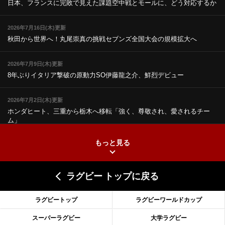
日本、フランスに完敗で見えた課題
空中戦とモールに、どう対応するか
2026年7月16日(木)更新
秋田から世界へ！丸尾崇真の挑戦
セブンズ全国大会の規模拡大へ
2026年7月9日(木)更新
8年ぶりイタリア撃破の原動力
SO伊藤龍之介、鮮烈デビュー
2026年7月2日(木)更新
ホンダヒート、三重から栃木へ移転
「強く、尊敬され、愛されるチー
ム」
もっと見る
2026年6月25日(木)更新
上ノ坊駿介、“満場一致”で新人王
大畑大介「10番でも見てみたい」
ラグビー トップに戻る
2026年6月18日(木)更新
滑川剛人レフリー、早過ぎる引退
「27年W杯の主審、遠のいた夢」
ラグビートップ
ラグビーワールドカップ
2026年6月11日(木)更新
スーパーラグビー
大学ラグビー