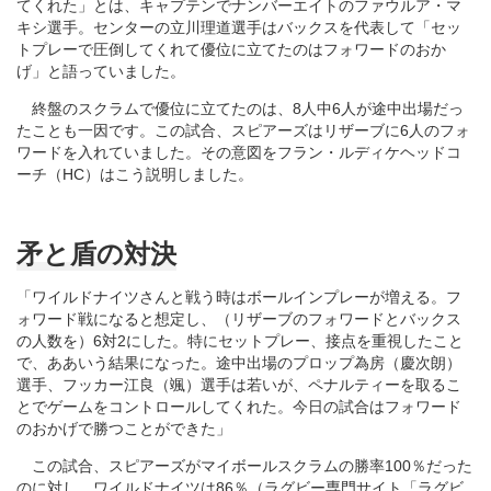
てくれた」とは、キャプテンでナンバーエイトのファウルア・マ
キシ選手。センターの立川理道選手はバックスを代表して「セッ
トプレーで圧倒してくれて優位に立てたのはフォワードのおか
げ」と語っていました。
終盤のスクラムで優位に立てたのは、8人中6人が途中出場だっ
たことも一因です。この試合、スピアーズはリザーブに6人のフォ
ワードを入れていました。その意図をフラン・ルディケヘッドコ
ーチ（HC）はこう説明しました。
矛と盾の対決
「ワイルドナイツさんと戦う時はボールインプレーが増える。フ
ォワード戦になると想定し、（リザーブのフォワードとバックス
の人数を）6対2にした。特にセットプレー、接点を重視したこと
で、ああいう結果になった。途中出場のプロップ為房（慶次朗）
選手、フッカー江良（颯）選手は若いが、ペナルティーを取るこ
とでゲームをコントロールしてくれた。今日の試合はフォワード
のおかげで勝つことができた」
この試合、スピアーズがマイボールスクラムの勝率100％だった
のに対し、ワイルドナイツは86％（ラグビー専門サイト「ラグビ