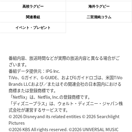
神戸、リーグワン初優勝の道のり
デイブ・レニーHCの功績と財産
高校ラグビー
海外ラグビー
2026年6月4日(木)更新
関連番組
二宮清純コラム
“泣き虫先生”こと山口良治氏死去
「信は力なり」骨太の教育方針
イベント・プレゼント
2026年5月28日(木)更新
東京SG、逆転トライで準決勝へ
明暗分けたBR東京、主将の選択
番組内容、放送時間などが実際の放送内容と異なる場合がご
2026年5月21日(木)更新
ざいます。
狭山RG、ライチェル海遥スタッフ入り
女子代表元主将が挑む新たなミ
番組データ提供元：IPG Inc.
ッション
TiVo、Gガイド、G-GUIDE、およびGガイドロゴは、米国TiVo
Brands LLCおよび／またはその関連会社の日本国内における
2026年5月14日(木)更新
商標または登録商標です。
神戸、1位通過の立役者レタリック
リーグワン初、FWの「トライ王」
「Netflix」は、Netflix, Inc.の登録商標です。
「ディズニープラス」は、ウォルト・ディズニー・ジャパン株
2026年5月7日(木)更新
式会社が運営するサービスです。
「悲運の闘将」宮地克実氏死去
熱血指導で埼玉WKの基礎築く
© 2026 Disney and its related entities © 2026 Searchlight
Pictures
©2026 KBS All rights reserved. ©2026 UNIVERSAL MUSIC
2026年4月30日(木)更新