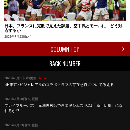
日本、フランスに完敗で見えた課題。空中戦とモールに、どう対
応するか
2026年7月23日(木)
COLUMN TOP
BACK NUMBER
2026年8月6日(木)更新
NEW
BR東京×ビジャレアルのコラボ
クラブの存在意義について考える
2026年7月30日(木)更新
ブレイブルーパス、元地理教師で再出発
シムズHCは「新しい風」にな
れるか!?
2026年7月23日(木)更新