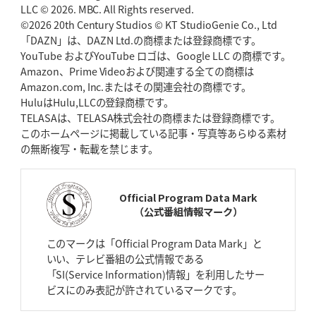
BR東京、「ユニバーサルデー」の意義
LLC © 2026. MBC. All Rights reserved.
「特別からノーマルへ」が最終
ゴール
©2026 20th Century Studios © KT StudioGenie Co., Ltd
「DAZN」は、DAZN Ltd.の商標または登録商標です。
YouTube およびYouTube ロゴは、Google LLC の商標です。
2026年4月23日(木)更新
Amazon、Prime Videoおよび関連する全ての商標は
元代表ラピース、今季限りで引退
「クボタは10年いた自分のホーム」
Amazon.com, Inc.またはその関連会社の商標です。
HuluはHulu,LLCの登録商標です。
2026年4月16日(木)更新
TELASAは、TELASA株式会社の商標または登録商標です。
BL東京「強化拠点」を「共有財産」に
新クラブハウスは「皆に開かれ
このホームページに掲載している記事・写真等あらゆる素材
た空間」
の無断複写・転載を禁じます。
2026年4月9日(木)更新
スティーラーズ、名門復活の足音
指揮官求める「ディフェンスの質」
Official Program Data Mark
（公式番組情報マーク）
2026年4月2日(木)更新
スピアーズ、王者撃破で再奪首
V奪還で守備の“恩師”に花道を
このマークは「Official Program Data Mark」と
いい、テレビ番組の公式情報である
2026年3月26日(木)更新
「SI(Service Information)情報」を利用したサー
AZ-COM丸和、リーグワンへ参入決定
「フィールド丸ごと計測機器」の
ビスにのみ表記が許されているマークです。
斬新性