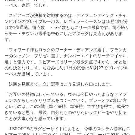
ーパス」参照）でした。
スピアーズが決勝で対戦するのは、ディフェンディング・チャ
ンピオンのブレイブルーパス。レギュラーシーズンは15勝1敗2分
けで1位通過。得点数、トライ数ともにリーグ最多です。司令塔リ
ッチー・モウンガ選手を中心にしたアタックは見応えがありま
す。
フォワード陣もロックのワーナー・ディアンズ選手、フランカ
ーのシャノン・フリゼル選手、ナンバーエイトのリーチマイケル
選手と強力です。スピアーズはリーグ最少失点ですから、矛と盾
の対決となります。ちなみに3月1日の試合は31対27でブレイブル
ーパスが勝利しています。
決勝を見据えて、立川選手はこう見通しを口にします。
「お互いの特徴はわかっている。ウチは今日やったようなディフ
ェンスからしっかりリズムをつくっていく。プレーオフの戦い方
というのは、この2戦（準々決勝、準決勝）で学びを得て、成長で
きていると思う。最後、自分たちのやりたいラグビーをやり切る
ことが大事かなと思っています」
J SPORTSのラグビーサイトによると、今季のスクラム勝率はス
ピアーズ95％（トップタイ）に対し、ブレイブルーパス93％（3位