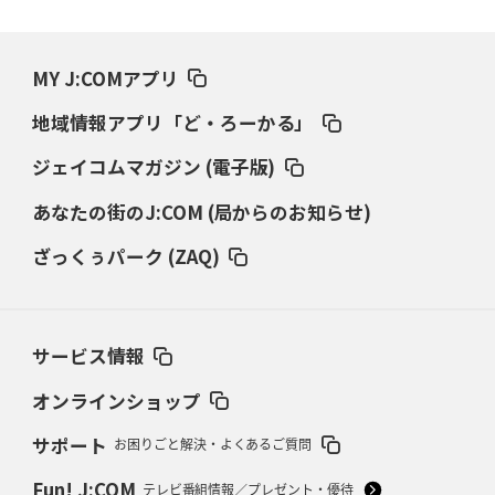
2026年3月19日(木)更新
ワイルドナイツ、土壇場逆転の背景
稲垣啓太「特別なことはやらない」
MY J:COMアプリ
2026年3月12日(木)更新
地域情報アプリ「ど・ろーかる」
ダイナボアーズ、“逆輸入SO”三宅駿
「ニュージーランドのフレア（閃
き）」
ジェイコムマガジン (電子版)
あなたの街のJ:COM (局からのお知らせ)
2026年3月5日(木)更新
仏レフリーが見た日本ラグビー
｢ディシプリンがありクリーン｣
ざっくぅパーク (ZAQ)
2026年2月26日(木)更新
ブラックラムズ、反則減で上位伺う
「ラフ」から「タフ」への意識改革
サービス情報
2026年2月19日(木)更新
37年女子W杯招致への課題と期待
「目標は聖地・秩父宮を満員に」
オンラインショップ
サポート
お困りごと解決・よくあるご質問
2026年2月12日(木)更新
ワイルドナイツ、無傷の開幕7連勝
「全然前に進まない」青い壁の底力
Fun! J:COM
テレビ番組情報／プレゼント・優待