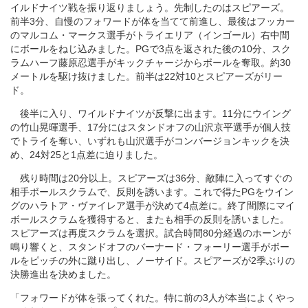
イルドナイツ戦を振り返りましょう。先制したのはスピアーズ。
前半3分、自慢のフォワードが体を当てて前進し、最後はフッカー
のマルコム・マークス選手がトライエリア（インゴール）右中間
にボールをねじ込みました。PGで3点を返された後の10分、スク
ラムハーフ藤原忍選手がキックチャージからボールを奪取。約30
メートルを駆け抜けました。前半は22対10とスピアーズがリー
ド。
後半に入り、ワイルドナイツが反撃に出ます。11分にウイング
の竹山晃暉選手、17分にはスタンドオフの山沢京平選手が個人技
でトライを奪い、いずれも山沢選手がコンバージョンキックを決
め、24対25と1点差に迫りました。
残り時間は20分以上。スピアーズは36分、敵陣に入ってすぐの
相手ボールスクラムで、反則を誘います。これで得たPGをウイン
グのハラトア・ヴァイレア選手が決めて4点差に。終了間際にマイ
ボールスクラムを獲得すると、またも相手の反則を誘いました。
スピアーズは再度スクラムを選択。試合時間80分経過のホーンが
鳴り響くと、スタンドオフのバーナード・フォーリー選手がボー
ルをピッチの外に蹴り出し、ノーサイド。スピアーズが2季ぶりの
決勝進出を決めました。
「フォワードが体を張ってくれた。特に前の3人が本当によくやっ