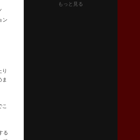
もっと見る
2026年6月4日(木)更新
グ
“泣き虫先生”こと山口良治氏死去
「信は力なり」骨太の教育方針
ョン
2026年5月28日(木)更新
東京SG、逆転トライで準決勝へ
明暗分けたBR東京、主将の選択
2026年5月21日(木)更新
たり
狭山RG、ライチェル海遥スタッフ入り
めま
女子代表元主将が挑む新たなミッション
2026年5月14日(木)更新
神戸、1位通過の立役者レタリック
でこ
リーグワン初、FWの「トライ王」
2026年5月7日(木)更新
する
「悲運の闘将」宮地克実氏死去