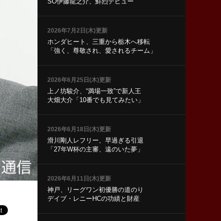
SO伊藤龍之介、鮮烈デビュー
2026年7月2日(木)更新
ホンダヒート、三重から栃木へ移転
「強く、尊敬され、愛されるチーム」
2026年6月25日(木)更新
上ノ坊駿介、“満場一致”で新人王
大畑大介「10番でも見てみたい」
2026年6月18日(木)更新
滑川剛人レフリー、早過ぎる引退
「27年W杯の主審、遠のいた夢」
2026年6月11日(木)更新
神戸、リーグワン初優勝の道のり
デイブ・レニーHCの功績と財産