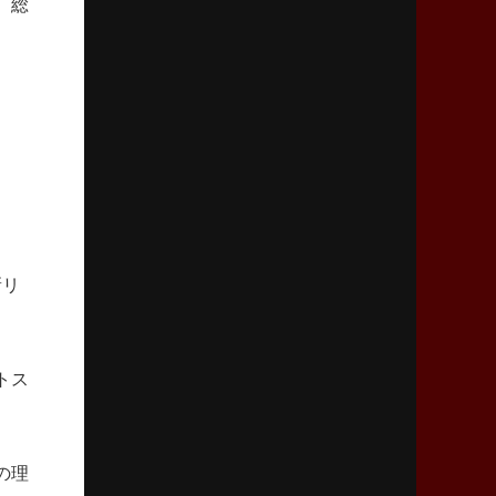
、総
熱血指導で埼玉WKの基礎築く
2026年4月30日(木)更新
BR東京、「ユニバーサルデー」の意義
「特別からノーマルへ」が最終ゴール
2026年4月23日(木)更新
元代表ラピース、今季限りで引退
「クボタは10年いた自分のホーム」
新リ
2026年4月16日(木)更新
BL東京「強化拠点」を「共有財産」に
新クラブハウスは「皆に開かれた空間」
トス
2026年4月9日(木)更新
スティーラーズ、名門復活の足音
指揮官求める「ディフェンスの質」
の理