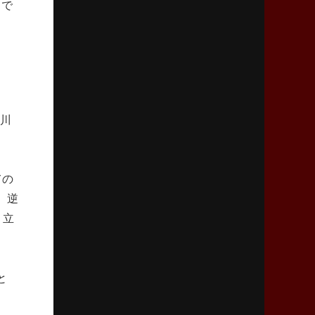
）で
2026年4月2日(木)更新
スピアーズ、王者撃破で再奪首
V奪還で守備の“恩師”に花道を
2026年3月26日(木)更新
AZ-COM丸和、リーグワンへ参入決定
「フィールド丸ごと計測機器」の斬新性
、川
2026年3月19日(木)更新
ワイルドナイツ、土壇場逆転の背景
ての
稲垣啓太「特別なことはやらない」
。逆
り立
2026年3月12日(木)更新
ダイナボアーズ、“逆輸入SO”三宅駿
「ニュージーランドのフレア（閃き）」
と
2026年3月5日(木)更新
仏レフリーが見た日本ラグビー