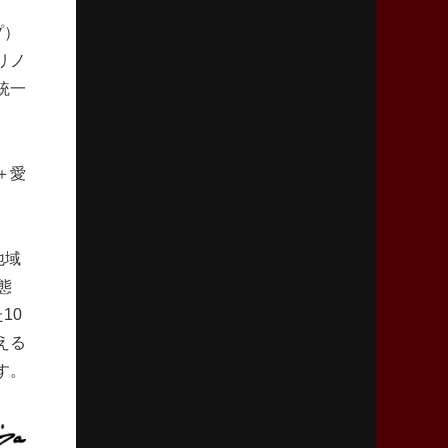
｢ディシプリンがありクリーン｣
プ）
リノ
2026年2月26日(木)更新
統一
ブラックラムズ、反則減で上位伺う
「ラフ」から「タフ」への意識改革
2026年2月19日(木)更新
＋愛
37年女子W杯招致への課題と期待
「目標は聖地・秩父宮を満員に」
地域
2026年2月12日(木)更新
態
ワイルドナイツ、無傷の開幕7連勝
「全然前に進まない」青い壁の底力
10
える
す。
2026年2月5日(木)更新
27年豪州W杯、1次リーグは全て中5日
「フランスは中6日で日本戦」の占い方