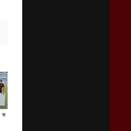
2026年1月29日(木)更新
日本協会、35年W杯招致に立候補
「ノーサイドスピリット」前面に
2026年1月22日(木)更新
首位スピアーズ、充実の攻撃力
「湧き出る」パスでトライ量産
2026年1月15日(木)更新
明大「凡事徹底」で早大破り7年ぶりV
平翔太主将「スキのないチームに成長」
2026年1月8日(木)更新
スピアーズ牽引するスティーブンソン
ルディケ「15番はゲームドライバー」
。セ
2025年12月25日(木)更新
相模原DB、「最後5分」をしのぎ切る