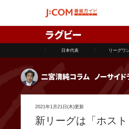
ラグビー
日本代表
リーグワ
二宮清純コラム
ノーサイド
2021年1月21日(木)更新
新リーグは「ホスト