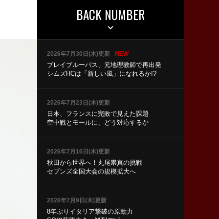
BACK NUMBER
2026年7月30日(木)更新
NEW
ブレイブルーパス、元地理教師で再出発
シムズHCは「新しい風」になれるか!?
2026年7月23日(木)更新
日本、フランスに完敗で見えた課題
空中戦とモールに、どう対応するか
2026年7月16日(木)更新
秋田から世界へ！丸尾崇真の挑戦
セブンズ全国大会の規模拡大へ
2026年7月9日(木)更新
8年ぶりイタリア撃破の原動力