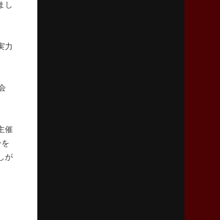
まし
2026年2月5日(木)更新
27年豪州W杯、1次リーグは全て中5日
「フランスは中6日で日本戦」の占い方
実力
2026年1月29日(木)更新
日本協会、35年W杯招致に立候補
「ノーサイドスピリット」前面に
会
2026年1月22日(木)更新
首位スピアーズ、充実の攻撃力
「湧き出る」パスでトライ量産
主催
ーを
しが
2026年1月15日(木)更新
明大「凡事徹底」で早大破り7年ぶりV
平翔太主将「スキのないチームに成長」
2026年1月8日(木)更新
スピアーズ牽引するスティーブンソン