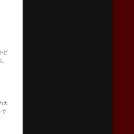
「ニュージーランドのフレア（閃き）」
2026年3月5日(木)更新
仏レフリーが見た日本ラグビー
｢ディシプリンがありクリーン｣
2026年2月26日(木)更新
かど
ブラックラムズ、反則減で上位伺う
し
「ラフ」から「タフ」への意識改革
2026年2月19日(木)更新
37年女子W杯招致への課題と期待
「目標は聖地・秩父宮を満員に」
の大
2026年2月12日(木)更新
たで
ワイルドナイツ、無傷の開幕7連勝
「全然前に進まない」青い壁の底力