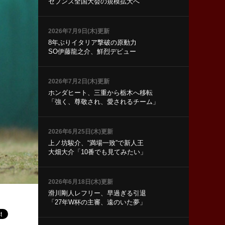
セブンズ全国大会の規模拡大へ
2026年7月9日(木)更新
8年ぶりイタリア撃破の原動力
SO伊藤龍之介、鮮烈デビュー
2026年7月2日(木)更新
ホンダヒート、三重から栃木へ移転
「強く、尊敬され、愛されるチーム」
2026年6月25日(木)更新
上ノ坊駿介、“満場一致”で新人王
大畑大介「10番でも見てみたい」
2026年6月18日(木)更新
滑川剛人レフリー、早過ぎる引退
「27年W杯の主審、遠のいた夢」