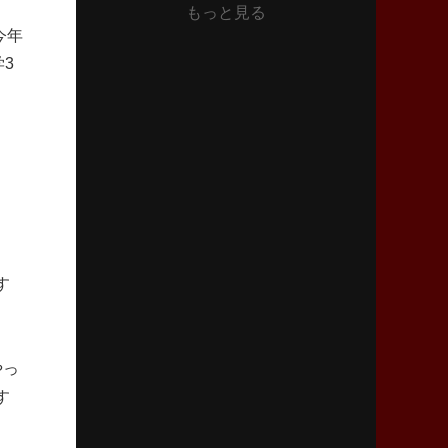
もっと見る
2026年6月11日(木)更新
今年
神戸、リーグワン初優勝の道のり
デイブ・レニーHCの功績と財産
3
2026年6月4日(木)更新
“泣き虫先生”こと山口良治氏死去
「信は力なり」骨太の教育方針
2026年5月28日(木)更新
東京SG、逆転トライで準決勝へ
明暗分けたBR東京、主将の選択
す
2026年5月21日(木)更新
狭山RG、ライチェル海遥スタッフ入り
女子代表元主将が挑む新たなミッション
やっ
す
2026年5月14日(木)更新
神戸、1位通過の立役者レタリック