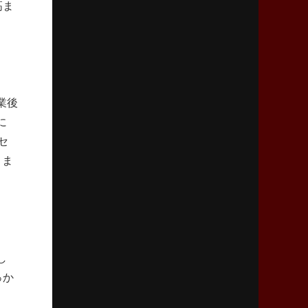
高ま
2026年4月9日(木)更新
スティーラーズ、名門復活の足音
指揮官求める「ディフェンスの質」
2026年4月2日(木)更新
スピアーズ、王者撃破で再奪首
業後
V奪還で守備の“恩師”に花道を
に
セ
2026年3月26日(木)更新
きま
AZ-COM丸和、リーグワンへ参入決定
「フィールド丸ごと計測機器」の斬新性
2026年3月19日(木)更新
ワイルドナイツ、土壇場逆転の背景
稲垣啓太「特別なことはやらない」
し
っか
2026年3月12日(木)更新
ダイナボアーズ、“逆輸入SO”三宅駿