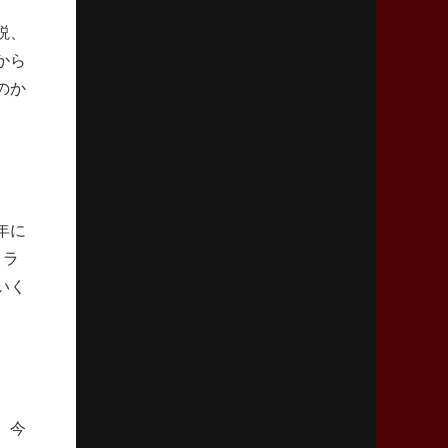
リーグワン初、FWの「トライ王」
説、
から
2026年5月7日(木)更新
のか
「悲運の闘将」宮地克実氏死去
熱血指導で埼玉WKの基礎築く
2026年4月30日(木)更新
BR東京、「ユニバーサルデー」の意義
「特別からノーマルへ」が最終ゴール
年に
クラ
2026年4月23日(木)更新
いく
元代表ラピース、今季限りで引退
「クボタは10年いた自分のホーム」
2026年4月16日(木)更新
BL東京「強化拠点」を「共有財産」に
新クラブハウスは「皆に開かれた空間」
。今