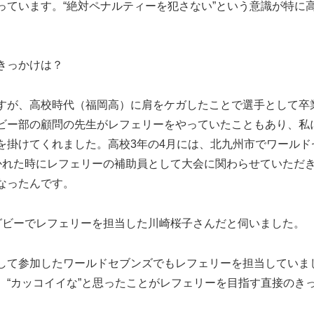
っています。“絶対ペナルティーを犯さない”という意識が特に
きっかけは？
すが、高校時代（福岡高）に肩をケガしたことで選手として卒
ビー部の顧問の先生がレフェリーをやっていたこともあり、私
を掛けてくれました。高校3年の4月には、北九州市でワールド
かれた時にレフェリーの補助員として大会に関わらせていただ
なったんです。
グビーでレフェリーを担当した川崎桜子さんだと伺いました。
して参加したワールドセブンズでもレフェリーを担当していま
、“カッコイイな”と思ったことがレフェリーを目指す直接のき