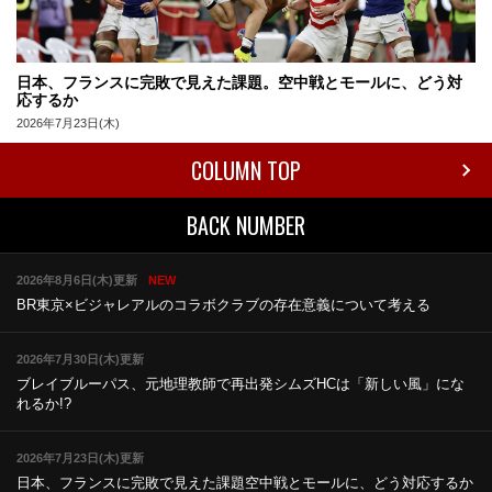
日本、フランスに完敗で見えた課題。空中戦とモールに、どう対
応するか
2026年7月23日(木)
COLUMN TOP
BACK NUMBER
2026年8月6日(木)更新
NEW
BR東京×ビジャレアルのコラボ
クラブの存在意義について考える
2026年7月30日(木)更新
ブレイブルーパス、元地理教師で再出発
シムズHCは「新しい風」にな
れるか!?
2026年7月23日(木)更新
日本、フランスに完敗で見えた課題
空中戦とモールに、どう対応するか