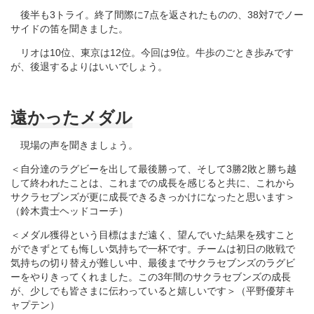
後半も3トライ。終了間際に7点を返されたものの、38対7でノー
サイドの笛を聞きました。
リオは10位、東京は12位。今回は9位。牛歩のごとき歩みです
が、後退するよりはいいでしょう。
遠かったメダル
現場の声を聞きましょう。
＜自分達のラグビーを出して最後勝って、そして3勝2敗と勝ち越
して終われたことは、これまでの成長を感じると共に、これから
サクラセブンズが更に成長できるきっかけになったと思います＞
（鈴木貴士ヘッドコーチ）
＜メダル獲得という目標はまだ遠く、望んでいた結果を残すこと
ができずとても悔しい気持ちで一杯です。チームは初日の敗戦で
気持ちの切り替えが難しい中、最後までサクラセブンズのラグビ
ーをやりきってくれました。この3年間のサクラセブンズの成長
が、少しでも皆さまに伝わっていると嬉しいです＞（平野優芽キ
ャプテン）