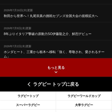
2026年7月16日(木)更新
秋田から世界へ！丸尾崇真の挑戦
セブンズ全国大会の規模拡大へ
2026年7月9日(木)更新
8年ぶりイタリア撃破の原動力
SO伊藤龍之介、鮮烈デビュー
2026年7月2日(木)更新
ホンダヒート、三重から栃木へ移転
「強く、尊敬され、愛されるチー
ム」
もっと見る
2026年6月25日(木)更新
上ノ坊駿介、“満場一致”で新人王
大畑大介「10番でも見てみたい」
ラグビー トップに戻る
2026年6月18日(木)更新
滑川剛人レフリー、早過ぎる引退
「27年W杯の主審、遠のいた夢」
ラグビートップ
ラグビーワールドカップ
2026年6月11日(木)更新
スーパーラグビー
大学ラグビー
神戸、リーグワン初優勝の道のり
デイブ・レニーHCの功績と財産