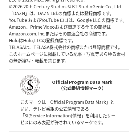
ゴール
©2026 20th Century Studios © KT StudioGenie Co., Ltd
「DAZN」は、DAZN Ltd.の商標または登録商標です。
YouTube およびYouTube ロゴは、Google LLC の商標です。
2026年4月23日(木)更新
Amazon、Prime Videoおよび関連する全ての商標は
元代表ラピース、今季限りで引退
「クボタは10年いた自分のホーム」
Amazon.com, Inc.またはその関連会社の商標です。
HuluはHulu,LLCの登録商標です。
2026年4月16日(木)更新
TELASAは、TELASA株式会社の商標または登録商標です。
BL東京「強化拠点」を「共有財産」に
新クラブハウスは「皆に開かれ
このホームページに掲載している記事・写真等あらゆる素材
た空間」
の無断複写・転載を禁じます。
2026年4月9日(木)更新
スティーラーズ、名門復活の足音
指揮官求める「ディフェンスの質」
Official Program Data Mark
（公式番組情報マーク）
2026年4月2日(木)更新
スピアーズ、王者撃破で再奪首
V奪還で守備の“恩師”に花道を
このマークは「Official Program Data Mark」と
いい、テレビ番組の公式情報である
2026年3月26日(木)更新
「SI(Service Information)情報」を利用したサー
AZ-COM丸和、リーグワンへ参入決定
「フィールド丸ごと計測機器」の
ビスにのみ表記が許されているマークです。
斬新性