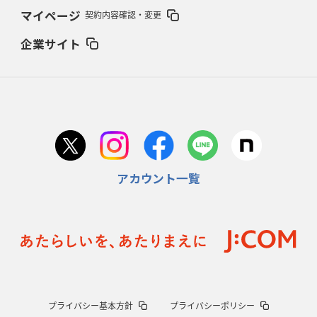
2026年2月5日(木)更新
マイページ
契約内容確認・変更
27年豪州W杯、1次リーグは全て中5日
「フランスは中6日で日本戦」の
占い方
企業サイト
2026年1月29日(木)更新
日本協会、35年W杯招致に立候補
「ノーサイドスピリット」前面に
2026年1月22日(木)更新
首位スピアーズ、充実の攻撃力
「湧き出る」パスでトライ量産
アカウント一覧
2026年1月15日(木)更新
明大「凡事徹底」で早大破り7年ぶりV
平翔太主将「スキのないチーム
に成長」
2026年1月8日(木)更新
スピアーズ牽引するスティーブンソン
ルディケ「15番はゲームドライバ
ー」
2025年12月25日(木)更新
プライバシー基本方針
プライバシーポリシー