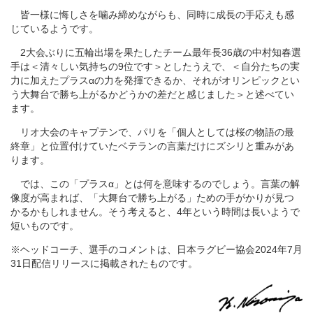
皆一様に悔しさを噛み締めながらも、同時に成長の手応えも感
じているようです。
2大会ぶりに五輪出場を果たしたチーム最年長36歳の中村知春選
手は＜清々しい気持ちの9位です＞としたうえで、＜自分たちの実
力に加えたプラスαの力を発揮できるか、それがオリンピックとい
う大舞台で勝ち上がるかどうかの差だと感じました＞と述べてい
ます。
リオ大会のキャプテンで、パリを「個人としては桜の物語の最
終章」と位置付けていたベテランの言葉だけにズシリと重みがあ
ります。
では、この「プラスα」とは何を意味するのでしょう。言葉の解
像度が高まれば、「大舞台で勝ち上がる」ための手がかりが見つ
かるかもしれません。そう考えると、4年という時間は長いようで
短いものです。
※ヘッドコーチ、選手のコメントは、日本ラグビー協会2024年7月
31日配信リリースに掲載されたものです。