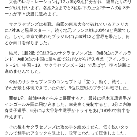
大会のレギュレーションは12カ国が3組に分かれ、総当たりのリ
ーグ戦を行います。各組2位までと3位以下の上位2チームの計8チ
ームが準々決勝に進めます。
サクラセブンズは初戦、前回の東京大会で破れているアメリカ
に7対36と黒星スタート。続く地元フランス戦は0対49と完敗でし
た。しかし東京で敗れたブラジルには39対12と雪辱を果たし、何
とか面目を保ちました。
結局、1勝2敗でC組3位のサクラセブンズは、B組3位のアイルラ
ンド、A組3位の中国に勝ち点で並びながら得失点差（アイルラン
ド＋24、中国－19、サクラセブンズ－51）で及ばず、準々決勝に
進めませんでした。
今回のサクラセブンズのコンセプトは「立つ、動く、戦う」。
それが最も体現できていたのが、9位決定戦のブラジル戦でした。
開始1分、敵陣中央から左に展開すると、最後は梶木真凛選手が
インゴール左隅に飛び込ました。幸先良く先制すると、3分に内海
春菜子選手、6分には大谷芽生選手がトライをあげ19対0で前半を
終えます。
その後もサクラセブンズは攻め手を緩めません。低く鋭いタッ
クルで相手のアタックを阻止し、攻守にわたって圧倒しました。