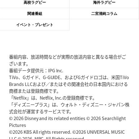
高校ラグビー
海外ラグビー
2026年6月4日(木)更新
関連番組
二宮清純コラム
“泣き虫先生”こと山口良治氏死去
「信は力なり」骨太の教育方針
イベント・プレゼント
2026年5月28日(木)更新
東京SG、逆転トライで準決勝へ
明暗分けたBR東京、主将の選択
番組内容、放送時間などが実際の放送内容と異なる場合がご
2026年5月21日(木)更新
ざいます。
狭山RG、ライチェル海遥スタッフ入り
女子代表元主将が挑む新たなミ
番組データ提供元：IPG Inc.
ッション
TiVo、Gガイド、G-GUIDE、およびGガイドロゴは、米国TiVo
Brands LLCおよび／またはその関連会社の日本国内における
2026年5月14日(木)更新
商標または登録商標です。
神戸、1位通過の立役者レタリック
リーグワン初、FWの「トライ王」
「Netflix」は、Netflix, Inc.の登録商標です。
「ディズニープラス」は、ウォルト・ディズニー・ジャパン株
2026年5月7日(木)更新
式会社が運営するサービスです。
「悲運の闘将」宮地克実氏死去
熱血指導で埼玉WKの基礎築く
© 2026 Disney and its related entities © 2026 Searchlight
Pictures
©2026 KBS All rights reserved. ©2026 UNIVERSAL MUSIC
2026年4月30日(木)更新
BR東京、「ユニバーサルデー」の意義
LLC © 2026. MBC. All Rights reserved.
「特別からノーマルへ」が最終