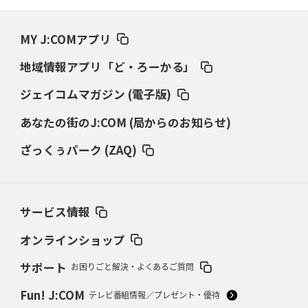
2026年3月19日(木)更新
ワイルドナイツ、土壇場逆転の背景
稲垣啓太「特別なことはやらない」
MY J:COMアプリ
2026年3月12日(木)更新
地域情報アプリ「ど・ろーかる」
ダイナボアーズ、“逆輸入SO”三宅駿
「ニュージーランドのフレア（閃
き）」
ジェイコムマガジン (電子版)
あなたの街のJ:COM (局からのお知らせ)
2026年3月5日(木)更新
仏レフリーが見た日本ラグビー
｢ディシプリンがありクリーン｣
ざっくぅパーク (ZAQ)
2026年2月26日(木)更新
ブラックラムズ、反則減で上位伺う
「ラフ」から「タフ」への意識改革
サービス情報
2026年2月19日(木)更新
37年女子W杯招致への課題と期待
「目標は聖地・秩父宮を満員に」
オンラインショップ
サポート
お困りごと解決・よくあるご質問
2026年2月12日(木)更新
ワイルドナイツ、無傷の開幕7連勝
「全然前に進まない」青い壁の底力
Fun! J:COM
テレビ番組情報／プレゼント・優待