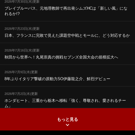
2026年7月30日(木)更新
ブレイブルーパス、元地理教師で再出発
シムズHCは「新しい風」にな
れるか!?
2026年7月23日(木)更新
日本、フランスに完敗で見えた課題
空中戦とモールに、どう対応するか
2026年7月16日(木)更新
秋田から世界へ！丸尾崇真の挑戦
セブンズ全国大会の規模拡大へ
2026年7月9日(木)更新
8年ぶりイタリア撃破の原動力
SO伊藤龍之介、鮮烈デビュー
2026年7月2日(木)更新
ホンダヒート、三重から栃木へ移転
「強く、尊敬され、愛されるチー
ム」
もっと見る
2026年6月25日(木)更新
上ノ坊駿介、“満場一致”で新人王
大畑大介「10番でも見てみたい」