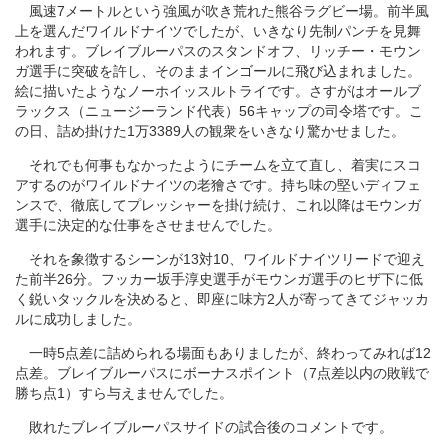
風速7メートルという強風が吹き荒れた熊谷ラグビー場。前半風
上を選んだワイルドナイツでしたが、いきなり先制パンチを見舞
われます。ブレイブルーパスのスタンドオフ、リッチー・モウン
ガ選手に突破を許し、そのままインゴールに飛び込まれました。
絵に描いたようなノーホイッスルトライです。さすがはオールブ
ラックス（ニュージーランド代表）56キャップの司令塔です。こ
の日、詰め掛けた1万3389人の観衆をいきなり驚かせました。
それでも何事もなかったようにチームを立て直し、着実にスコ
アするのがワイルドナイツの老獪さです。持ち味の堅いディフェ
ンスで、徹底してプレッシャーを掛け続け、これ以降はモウンガ
選手に決定的な仕事をさせませんでした。
それを象徴するシーンが13対10、ワイルドナイツリードで迎え
た前半26分。フッカー坂手淳史選手がモウンガ選手のヒザ下に低
く鋭いタックルを決めると、即座に味方2人が寄ってきてジャッカ
ルに成功しました。
一時5点差に詰められる場面もありましたが、終わってみれば12
点差。ブレイブルーパスにボーナスポイント（7点差以内の敗戦で
勝ち点1）すら与えませんでした。
敗れたブレイブルーパスサイドの試合後のコメントです。