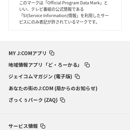
このマークは「Official Program Data Mark」と
いい、テレビ番組の公式情報である
2026年3月26日(木)更新
「SI(Service Information)情報」を利用したサー
AZ-COM丸和、リーグワンへ参入決定
「フィールド丸ごと計測機器」の
ビスにのみ表記が許されているマークです。
斬新性
2026年3月19日(木)更新
ワイルドナイツ、土壇場逆転の背景
稲垣啓太「特別なことはやらない」
MY J:COMアプリ
2026年3月12日(木)更新
地域情報アプリ「ど・ろーかる」
ダイナボアーズ、“逆輸入SO”三宅駿
「ニュージーランドのフレア（閃
き）」
ジェイコムマガジン (電子版)
あなたの街のJ:COM (局からのお知らせ)
2026年3月5日(木)更新
仏レフリーが見た日本ラグビー
｢ディシプリンがありクリーン｣
ざっくぅパーク (ZAQ)
2026年2月26日(木)更新
ブラックラムズ、反則減で上位伺う
「ラフ」から「タフ」への意識改革
サービス情報
2026年2月19日(木)更新