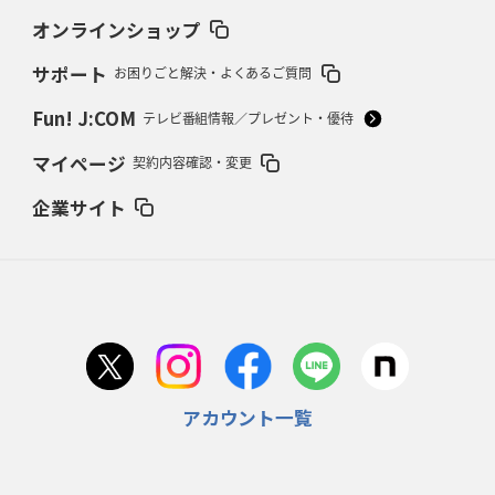
37年女子W杯招致への課題と期待
「目標は聖地・秩父宮を満員に」
オンラインショップ
サポート
お困りごと解決・よくあるご質問
2026年2月12日(木)更新
ワイルドナイツ、無傷の開幕7連勝
「全然前に進まない」青い壁の底力
Fun! J:COM
テレビ番組情報／プレゼント・優待
2026年2月5日(木)更新
マイページ
契約内容確認・変更
27年豪州W杯、1次リーグは全て中5日
「フランスは中6日で日本戦」の
占い方
企業サイト
2026年1月29日(木)更新
日本協会、35年W杯招致に立候補
「ノーサイドスピリット」前面に
2026年1月22日(木)更新
首位スピアーズ、充実の攻撃力
「湧き出る」パスでトライ量産
アカウント一覧
2026年1月15日(木)更新
明大「凡事徹底」で早大破り7年ぶりV
平翔太主将「スキのないチーム
に成長」