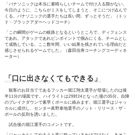
「パナソニックは本当に素晴らしいチームで付け入る隙がない。
今日のように、こちらがミスをしてしまうと、そこにつけ込んで
くる。パナソニックの選手たちは長い間、ずっとそうだ」（トッ
ド・ブラックアダーヘッドコーチ）
「この瞬間がゲームの岐路となるというところで、ディフェンス
であれ、アタックであれピンポイントで掴みにくる。チームとし
て成熟している。ここ数年間、いい結果を残されている理由だと
感じさせられるゲームでした」（森田佳寿コーチングコーディネ
ーター）
「口に出さなくてもできる」
観客のお目当てであるフッカー堀江翔太選手が登場したのは後
半11分の場面です。ハイライトは29対24となった後の35分。自陣
のブレイクダウンで素早くボールに絡みます。堀江選手はジャッ
カルに成功し、センター眞野泰地選手のノット・リリース・ザ・
ボールの反則を誘いました。
試合後の堀江選手のコメントです。
「ジャッカルしてやろうと常に狙っているわけではなく、あそこ