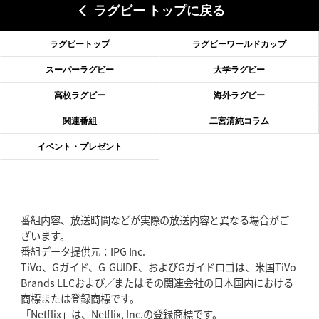
ラグビー トップに戻る
2026年6月18日(木)更新
滑川剛人レフリー、早過ぎる引退
「27年W杯の主審、遠のいた夢」
ラグビートップ
ラグビーワールドカップ
2026年6月11日(木)更新
スーパーラグビー
大学ラグビー
神戸、リーグワン初優勝の道のり
デイブ・レニーHCの功績と財産
高校ラグビー
海外ラグビー
2026年6月4日(木)更新
関連番組
二宮清純コラム
“泣き虫先生”こと山口良治氏死去
「信は力なり」骨太の教育方針
イベント・プレゼント
2026年5月28日(木)更新
東京SG、逆転トライで準決勝へ
明暗分けたBR東京、主将の選択
番組内容、放送時間などが実際の放送内容と異なる場合がご
2026年5月21日(木)更新
ざいます。
狭山RG、ライチェル海遥スタッフ入り
女子代表元主将が挑む新たなミ
番組データ提供元：IPG Inc.
ッション
TiVo、Gガイド、G-GUIDE、およびGガイドロゴは、米国TiVo
Brands LLCおよび／またはその関連会社の日本国内における
2026年5月14日(木)更新
商標または登録商標です。
神戸、1位通過の立役者レタリック
リーグワン初、FWの「トライ王」
「Netflix」は、Netflix, Inc.の登録商標です。