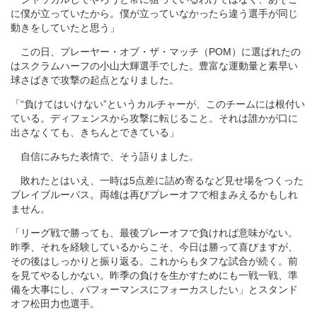
に僕が立っていたから。僕が立っていなかったら違う選手が同じ
動きをしていたと思う」
この日、プレーヤー・オブ・ザ・マッチ（POM）に選ばれたの
はスクラムハーフの小山大輝選手でした。豊富な運動量と素早い
球さばきで攻撃の起点となりました。
「“負けてはいけない”というカルチャーが、このチームには根付い
ている。ディフェンスから攻撃に転じること。それは誰かが口に
出さなくても、きちんとできている」
自信にみちた表情で、そう語りました。
敗れたとはいえ、一時は5点差に詰め寄るなど見せ場をつくった
ブレイブルーパス。両雄は再びプレーオフで相まみえるかもしれ
ません。
「リーグ戦で勝っても、最後プレーオフで負ければ意味がない。
昨季、それを経験しているからこそ、今日は勝って喜びますが、
その後はしっかりと振り返る。これからもタフな試合が続く。前
を見てやるしかない。昨季の負けを生かすためにも一戦一戦、準
備を大事にし、パフォーマンスにフォーカスしたい」とスタンド
オフ松田力也選手。