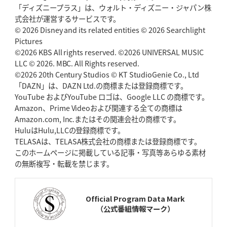
「ディズニープラス」は、ウォルト・ディズニー・ジャパン株
2026年5月7日(木)更新
式会社が運営するサービスです。
「悲運の闘将」宮地克実氏死去
熱血指導で埼玉WKの基礎築く
© 2026 Disney and its related entities © 2026 Searchlight
Pictures
©2026 KBS All rights reserved. ©2026 UNIVERSAL MUSIC
2026年4月30日(木)更新
BR東京、「ユニバーサルデー」の意義
LLC © 2026. MBC. All Rights reserved.
「特別からノーマルへ」が最終
ゴール
©2026 20th Century Studios © KT StudioGenie Co., Ltd
「DAZN」は、DAZN Ltd.の商標または登録商標です。
YouTube およびYouTube ロゴは、Google LLC の商標です。
2026年4月23日(木)更新
Amazon、Prime Videoおよび関連する全ての商標は
元代表ラピース、今季限りで引退
「クボタは10年いた自分のホーム」
Amazon.com, Inc.またはその関連会社の商標です。
HuluはHulu,LLCの登録商標です。
2026年4月16日(木)更新
TELASAは、TELASA株式会社の商標または登録商標です。
BL東京「強化拠点」を「共有財産」に
新クラブハウスは「皆に開かれ
このホームページに掲載している記事・写真等あらゆる素材
た空間」
の無断複写・転載を禁じます。
2026年4月9日(木)更新
スティーラーズ、名門復活の足音
指揮官求める「ディフェンスの質」
Official Program Data Mark
（公式番組情報マーク）
2026年4月2日(木)更新
スピアーズ、王者撃破で再奪首
V奪還で守備の“恩師”に花道を