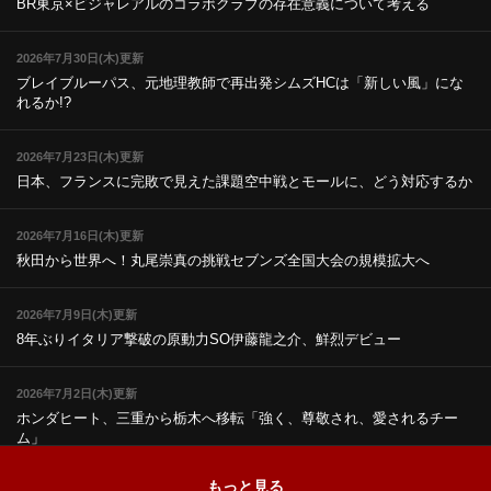
BR東京×ビジャレアルのコラボ
クラブの存在意義について考える
2026年7月30日(木)更新
ブレイブルーパス、元地理教師で再出発
シムズHCは「新しい風」にな
れるか!?
2026年7月23日(木)更新
日本、フランスに完敗で見えた課題
空中戦とモールに、どう対応するか
2026年7月16日(木)更新
秋田から世界へ！丸尾崇真の挑戦
セブンズ全国大会の規模拡大へ
2026年7月9日(木)更新
8年ぶりイタリア撃破の原動力
SO伊藤龍之介、鮮烈デビュー
2026年7月2日(木)更新
ホンダヒート、三重から栃木へ移転
「強く、尊敬され、愛されるチー
ム」
もっと見る