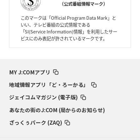
（公式番組情報マーク）
2026年4月2日(木)更新
スピアーズ、王者撃破で再奪首
V奪還で守備の“恩師”に花道を
このマークは「Official Program Data Mark」と
いい、テレビ番組の公式情報である
2026年3月26日(木)更新
「SI(Service Information)情報」を利用したサー
AZ-COM丸和、リーグワンへ参入決定
「フィールド丸ごと計測機器」の
ビスにのみ表記が許されているマークです。
斬新性
2026年3月19日(木)更新
ワイルドナイツ、土壇場逆転の背景
稲垣啓太「特別なことはやらない」
MY J:COMアプリ
2026年3月12日(木)更新
地域情報アプリ「ど・ろーかる」
ダイナボアーズ、“逆輸入SO”三宅駿
「ニュージーランドのフレア（閃
き）」
ジェイコムマガジン (電子版)
あなたの街のJ:COM (局からのお知らせ)
2026年3月5日(木)更新
仏レフリーが見た日本ラグビー
｢ディシプリンがありクリーン｣
ざっくぅパーク (ZAQ)
2026年2月26日(木)更新
ブラックラムズ、反則減で上位伺う
「ラフ」から「タフ」への意識改革