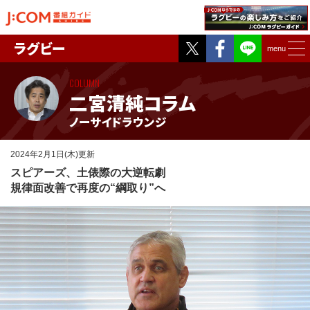
Twitter
Facebook
ラグビー
menu
COLUMN
二宮清純コラム
ノーサイドラウンジ
2024年2月1日(木)更新
スピアーズ、土俵際の大逆転劇
規律面改善で再度の“綱取り”へ