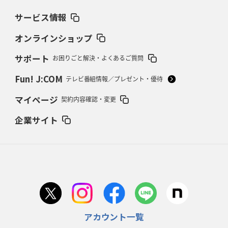
サービス情報
2026年2月19日(木)更新
37年女子W杯招致への課題と期待
「目標は聖地・秩父宮を満員に」
オンラインショップ
サポート
お困りごと解決・よくあるご質問
2026年2月12日(木)更新
ワイルドナイツ、無傷の開幕7連勝
「全然前に進まない」青い壁の底力
Fun! J:COM
テレビ番組情報／プレゼント・優待
2026年2月5日(木)更新
マイページ
契約内容確認・変更
27年豪州W杯、1次リーグは全て中5日
「フランスは中6日で日本戦」の
占い方
企業サイト
2026年1月29日(木)更新
日本協会、35年W杯招致に立候補
「ノーサイドスピリット」前面に
2026年1月22日(木)更新
首位スピアーズ、充実の攻撃力
「湧き出る」パスでトライ量産
アカウント一覧
2026年1月15日(木)更新
明大「凡事徹底」で早大破り7年ぶりV
平翔太主将「スキのないチーム