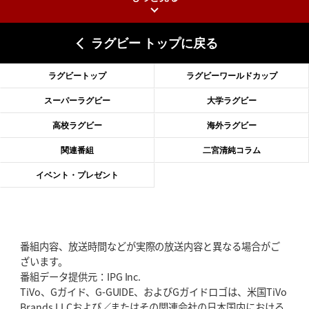
2026年6月25日(木)更新
上ノ坊駿介、“満場一致”で新人王
大畑大介「10番でも見てみたい」
ラグビー トップに戻る
2026年6月18日(木)更新
滑川剛人レフリー、早過ぎる引退
「27年W杯の主審、遠のいた夢」
ラグビートップ
ラグビーワールドカップ
2026年6月11日(木)更新
スーパーラグビー
大学ラグビー
神戸、リーグワン初優勝の道のり
デイブ・レニーHCの功績と財産
高校ラグビー
海外ラグビー
2026年6月4日(木)更新
関連番組
二宮清純コラム
“泣き虫先生”こと山口良治氏死去
「信は力なり」骨太の教育方針
イベント・プレゼント
2026年5月28日(木)更新
東京SG、逆転トライで準決勝へ
明暗分けたBR東京、主将の選択
番組内容、放送時間などが実際の放送内容と異なる場合がご
2026年5月21日(木)更新
ざいます。
狭山RG、ライチェル海遥スタッフ入り
女子代表元主将が挑む新たなミ
番組データ提供元：IPG Inc.
ッション
TiVo、Gガイド、G-GUIDE、およびGガイドロゴは、米国TiVo
Brands LLCおよび／またはその関連会社の日本国内における