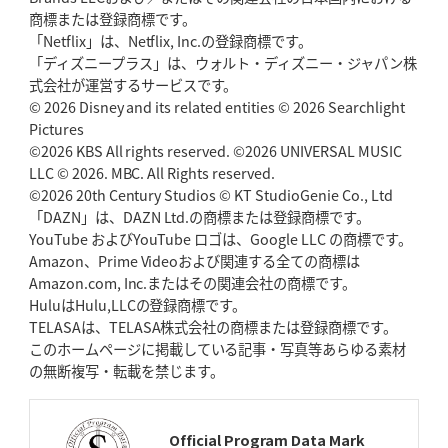
2026年5月14日(木)更新
商標または登録商標です。
神戸、1位通過の立役者レタリック
リーグワン初、FWの「トライ王」
「Netflix」は、Netflix, Inc.の登録商標です。
「ディズニープラス」は、ウォルト・ディズニー・ジャパン株
2026年5月7日(木)更新
式会社が運営するサービスです。
「悲運の闘将」宮地克実氏死去
熱血指導で埼玉WKの基礎築く
© 2026 Disney and its related entities © 2026 Searchlight
Pictures
©2026 KBS All rights reserved. ©2026 UNIVERSAL MUSIC
2026年4月30日(木)更新
BR東京、「ユニバーサルデー」の意義
LLC © 2026. MBC. All Rights reserved.
「特別からノーマルへ」が最終
ゴール
©2026 20th Century Studios © KT StudioGenie Co., Ltd
「DAZN」は、DAZN Ltd.の商標または登録商標です。
YouTube およびYouTube ロゴは、Google LLC の商標です。
2026年4月23日(木)更新
Amazon、Prime Videoおよび関連する全ての商標は
元代表ラピース、今季限りで引退
「クボタは10年いた自分のホーム」
Amazon.com, Inc.またはその関連会社の商標です。
HuluはHulu,LLCの登録商標です。
2026年4月16日(木)更新
TELASAは、TELASA株式会社の商標または登録商標です。
BL東京「強化拠点」を「共有財産」に
新クラブハウスは「皆に開かれ
このホームページに掲載している記事・写真等あらゆる素材
た空間」
の無断複写・転載を禁じます。
2026年4月9日(木)更新
スティーラーズ、名門復活の足音
指揮官求める「ディフェンスの質」
Official Program Data Mark