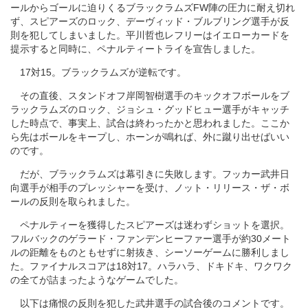
ールからゴールに迫りくるブラックラムズFW陣の圧力に耐え切れ
ず、スピアーズのロック、デーヴィッド・ブルブリング選手が反
則を犯してしまいました。平川哲也レフリーはイエローカードを
提示すると同時に、ペナルティートライを宣告しました。
17対15。ブラックラムズが逆転です。
その直後、スタンドオフ岸岡智樹選手のキックオフボールをブ
ラックラムズのロック、ジョシュ・グッドヒュー選手がキャッチ
した時点で、事実上、試合は終わったかと思われました。ここか
ら先はボールをキープし、ホーンが鳴れば、外に蹴り出せばいい
のです。
だが、ブラックラムズは幕引きに失敗します。フッカー武井日
向選手が相手のプレッシャーを受け、ノット・リリース・ザ・ボ
ールの反則を取られました。
ペナルティーを獲得したスピアーズは迷わずショットを選択。
フルバックのゲラード・ファンデンヒーファー選手が約30メート
ルの距離をものともせずに射抜き、シーソーゲームに勝利しまし
た。ファイナルスコアは18対17。ハラハラ、ドキドキ、ワクワク
の全てが詰まったようなゲームでした。
以下は痛恨の反則を犯した武井選手の試合後のコメントです。