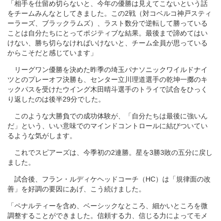
「相手を仕留め切らないと、今年の優勝は見えてこないという話
をチームみんなとしてきました。この2戦（対コベルコ神戸スティ
ーラーズ、ブラックラムズ）、ラスト数分で逆転して勝っている
ことは自分たちにとってポジティブな結果。最後まで諦めてはい
けない、勝ち切らなければいけないと、チーム全員が思っている
からこそだと感じています」
リーグワン優勝を決めた昨季の埼玉パナソニックワイルドナイ
ツとのプレーオフ決勝も、センター立川理道選手の乾坤一擲のキ
ックパスを受けたウイング木田晴斗選手のトライで試合をひっく
り返したのは後半29分でした。
このような大勝負での成功体験が、「自分たちは最後に強いん
だ」という、いい意味でのマインドコントロールに結びついてい
るような気がします。
これでスピアーズは、今季初の2連勝。星を3勝3敗の五分に戻し
ました。
試合後、フラン・ルディケヘッドコーチ（HC）は「規律面の改
善」を好調の要因にあげ、こう続けました。
「ペナルティーを含め、ベーシックなところ、細かいところを微
調整することができました。信頼する力、信じる力によってモメ