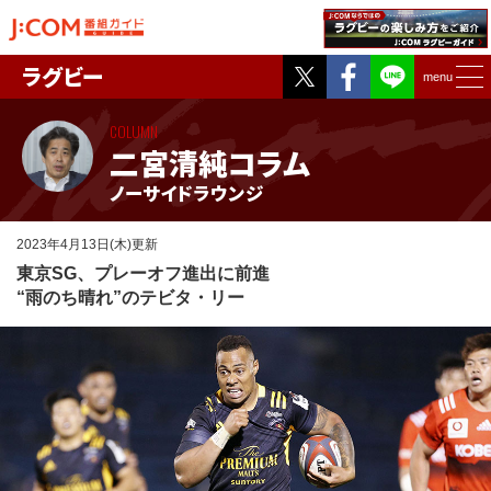
Twitter
Facebook
ラグビー
menu
COLUMN
二宮清純コラム
ノーサイドラウンジ
2023年4月13日(木)更新
東京SG、プレーオフ進出に前進
“雨のち晴れ”のテビタ・リー