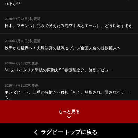
れるか!?
2026年7月23日(木)更新
日本、フランスに完敗で見えた課題
空中戦とモールに、どう対応するか
2026年7月16日(木)更新
秋田から世界へ！丸尾崇真の挑戦
セブンズ全国大会の規模拡大へ
2026年7月9日(木)更新
8年ぶりイタリア撃破の原動力
SO伊藤龍之介、鮮烈デビュー
2026年7月2日(木)更新
ホンダヒート、三重から栃木へ移転
「強く、尊敬され、愛されるチー
ム」
もっと見る
2026年6月25日(木)更新
上ノ坊駿介、“満場一致”で新人王
大畑大介「10番でも見てみたい」
ラグビー トップに戻る
2026年6月18日(木)更新