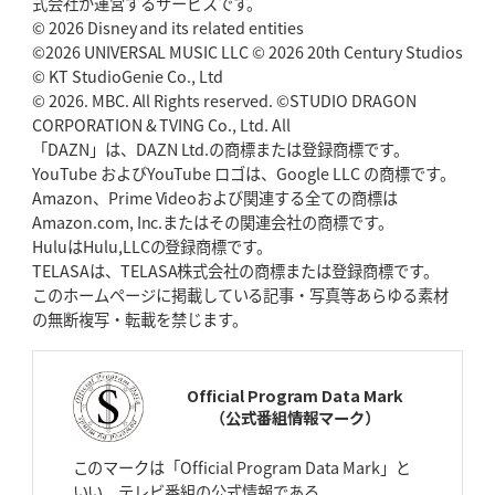
式会社が運営するサービスです。
「悲運の闘将」宮地克実氏死去
熱血指導で埼玉WKの基礎築く
© 2026 Disney and its related entities
©2026 UNIVERSAL MUSIC LLC © 2026 20th Century Studios
© KT StudioGenie Co., Ltd
2026年4月30日(木)更新
BR東京、「ユニバーサルデー」の意義
© 2026. MBC. All Rights reserved. ©STUDIO DRAGON
「特別からノーマルへ」が最終
ゴール
CORPORATION & TVING Co., Ltd. All
「DAZN」は、DAZN Ltd.の商標または登録商標です。
YouTube およびYouTube ロゴは、Google LLC の商標です。
2026年4月23日(木)更新
Amazon、Prime Videoおよび関連する全ての商標は
元代表ラピース、今季限りで引退
「クボタは10年いた自分のホーム」
Amazon.com, Inc.またはその関連会社の商標です。
HuluはHulu,LLCの登録商標です。
2026年4月16日(木)更新
TELASAは、TELASA株式会社の商標または登録商標です。
BL東京「強化拠点」を「共有財産」に
新クラブハウスは「皆に開かれ
このホームページに掲載している記事・写真等あらゆる素材
た空間」
の無断複写・転載を禁じます。
2026年4月9日(木)更新
スティーラーズ、名門復活の足音
指揮官求める「ディフェンスの質」
Official Program Data Mark
（公式番組情報マーク）
2026年4月2日(木)更新
スピアーズ、王者撃破で再奪首
V奪還で守備の“恩師”に花道を
このマークは「Official Program Data Mark」と
いい、テレビ番組の公式情報である