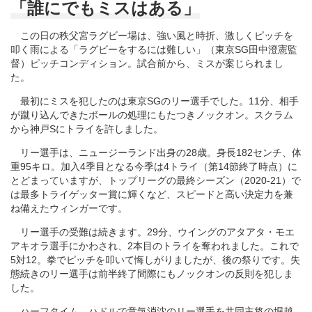
「誰にでもミスはある」
この日の秩父宮ラグビー場は、強い風と時折、激しくピッチを
叩く雨による「ラグビーをするには難しい」（東京SG田中澄憲監
督）ピッチコンディション。試合前から、ミスが案じられまし
た。
最初にミスを犯したのは東京SGのリー選手でした。11分、相手
が蹴り込んできたボールの処理にもたつきノックオン。スクラム
から神戸Sにトライを許しました。
リー選手は、ニュージーランド出身の28歳。身長182センチ、体
重95キロ。加入4季目となる今季は4トライ（第14節終了時点）に
とどまっていますが、トップリーグの最終シーズン（2020-21）で
は最多トライゲッター賞に輝くなど、スピードと高い決定力を兼
ね備えたウィンガーです。
リー選手の受難は続きます。29分、ウイングのアタアタ・モエ
アキオラ選手にかわされ、2本目のトライを奪われました。これで
5対12。拳でピッチを叩いて悔しがりましたが、後の祭りです。失
態続きのリー選手は前半終了間際にもノックオンの反則を犯しま
した。
ハーフタイム、ハドルで意気消沈のリー選手を共同主将の堀越