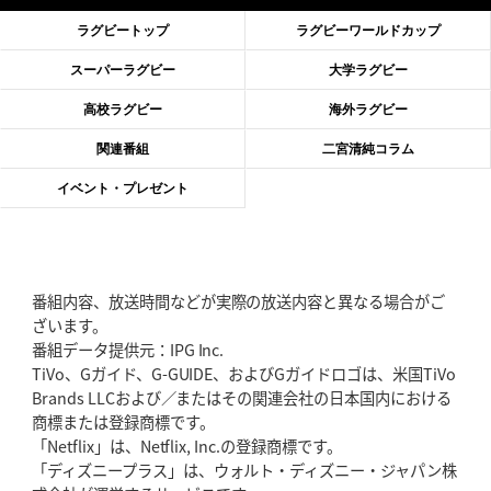
滑川剛人レフリー、早過ぎる引退
「27年W杯の主審、遠のいた夢」
ラグビートップ
ラグビーワールドカップ
2026年6月11日(木)更新
スーパーラグビー
大学ラグビー
神戸、リーグワン初優勝の道のり
デイブ・レニーHCの功績と財産
高校ラグビー
海外ラグビー
2026年6月4日(木)更新
関連番組
二宮清純コラム
“泣き虫先生”こと山口良治氏死去
「信は力なり」骨太の教育方針
イベント・プレゼント
2026年5月28日(木)更新
東京SG、逆転トライで準決勝へ
明暗分けたBR東京、主将の選択
番組内容、放送時間などが実際の放送内容と異なる場合がご
2026年5月21日(木)更新
ざいます。
狭山RG、ライチェル海遥スタッフ入り
女子代表元主将が挑む新たなミ
番組データ提供元：IPG Inc.
ッション
TiVo、Gガイド、G-GUIDE、およびGガイドロゴは、米国TiVo
Brands LLCおよび／またはその関連会社の日本国内における
2026年5月14日(木)更新
商標または登録商標です。
神戸、1位通過の立役者レタリック
リーグワン初、FWの「トライ王」
「Netflix」は、Netflix, Inc.の登録商標です。
「ディズニープラス」は、ウォルト・ディズニー・ジャパン株
2026年5月7日(木)更新