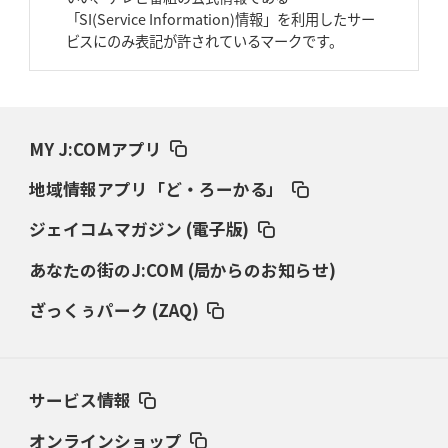
2026年3月26日(木)更新
「SI(Service Information)情報」を利用したサー
AZ-COM丸和、リーグワンへ参入決定
「フィールド丸ごと計測機器」の
ビスにのみ表記が許されているマークです。
斬新性
2026年3月19日(木)更新
ワイルドナイツ、土壇場逆転の背景
稲垣啓太「特別なことはやらない」
MY J:COMアプリ
2026年3月12日(木)更新
地域情報アプリ「ど・ろーかる」
ダイナボアーズ、“逆輸入SO”三宅駿
「ニュージーランドのフレア（閃
き）」
ジェイコムマガジン (電子版)
あなたの街のJ:COM (局からのお知らせ)
2026年3月5日(木)更新
仏レフリーが見た日本ラグビー
｢ディシプリンがありクリーン｣
ざっくぅパーク (ZAQ)
2026年2月26日(木)更新
ブラックラムズ、反則減で上位伺う
「ラフ」から「タフ」への意識改革
サービス情報
2026年2月19日(木)更新
37年女子W杯招致への課題と期待
「目標は聖地・秩父宮を満員に」
オンラインショップ