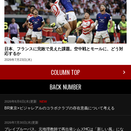
日本、フランスに完敗で見えた課題。空中戦とモールに、どう対
応するか
2026年7月23日(木)
COLUMN TOP
BACK NUMBER
2026年8月6日(木)更新
NEW
BR東京×ビジャレアルのコラボ
クラブの存在意義について考える
2026年7月30日(木)更新
ブレイブルーパス、元地理教師で再出発
シムズHCは「新しい風」にな