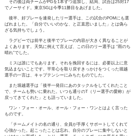
その後は両チームがPGを1本ずつ追加し、結局、試合は25対17
でノーサイド。東京SGは今季11勝目をあげました。
後半、好プレーを連発したリー選手は、この試合のPOMにも選
ばれました。「自分でいいのかな、と正直思いました」とは偽ら
ざる気持ちでしょう。
ラグビーでは前半と後半でプレーの内容が大きく異なることが
よくあります。天気に例えて言えば、この日のリー選手は “雨のち
晴れ”でした。
ミスは誰にでもあります。それを挽回するには、必要以上に意
気込まないことです。平常心を取り戻すきっかけをつくった堀越
選手の一言は、キャプテンシーにみちたものでした。
また堀越選手は「後半一発目にあのタックルをしてくれたこと
で、チームも勢いに乗れた。いつも通りのT（リー選手の愛称）が
戻ってきてくれた」とも語っていました。
ワン・フォー・オール、オール・フォー・ワンとはよく言った
ものです。
「チームメイトの名の通り、全員が手厚くサポートしてくれて
心強かった。起こったことは忘れ、自分のプレーに集中しないと