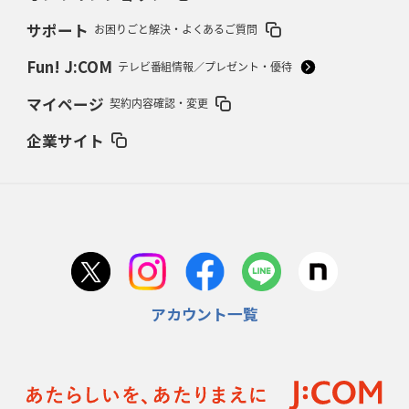
サポート
お困りごと解決・よくあるご質問
2026年2月12日(木)更新
ワイルドナイツ、無傷の開幕7連勝
「全然前に進まない」青い壁の底力
Fun! J:COM
テレビ番組情報／プレゼント・優待
2026年2月5日(木)更新
マイページ
契約内容確認・変更
27年豪州W杯、1次リーグは全て中5日
「フランスは中6日で日本戦」の
占い方
企業サイト
2026年1月29日(木)更新
日本協会、35年W杯招致に立候補
「ノーサイドスピリット」前面に
2026年1月22日(木)更新
首位スピアーズ、充実の攻撃力
「湧き出る」パスでトライ量産
アカウント一覧
2026年1月15日(木)更新
明大「凡事徹底」で早大破り7年ぶりV
平翔太主将「スキのないチーム
に成長」
2026年1月8日(木)更新