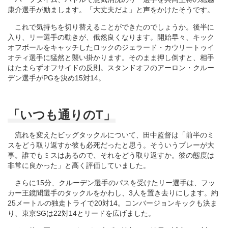
康介選手が励まします。「大丈夫だよ」と声をかけたそうです。
これで気持ちを切り替えることができたのでしょうか。後半に
入り、リー選手の動きが、俄然良くなります。開始早々、キック
オフボールをキャッチしたロックのジェラード・カウリートゥイ
オティ選手に猛然と襲い掛かります。そのまま押し倒すと、相手
はたまらずオフサイドの反則。スタンドオフのアーロン・クルー
デン選手がPGを決め15対14。
「いつも通りのT」
流れを変えたビッグタックルについて、田中監督は「前半のミ
スをどう取り返すか彼も必死だったと思う。そういうプレーが大
事。誰でもミスはあるので、それをどう取り返すか。彼の態度は
非常に良かった」と高く評価していました。
さらに15分、クルーデン選手のパスを受けたリー選手は、フッ
カー王鏡聞選手のタックルをかわし、3人を置き去りにします。約
25メートルの独走トライで20対14。コンバージョンキックも決ま
り、東京SGは22対14とリードを広げました。