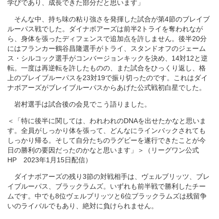
学びであり、成長できた部分だと思います」
そんな中、持ち味の粘り強さを発揮した試合が第4節のブレイブ
ルーパス戦でした。ダイナボアーズは前半2トライを奪われなが
ら、身体を張ったディフェンスで追加点を許しません。後半20分
にはフランカー鶴谷昌隆選手がトライ、スタンドオフのジェーム
ス・シルコック選手がコンバージョンキックを決め、14対12と逆
転。一度は再逆転を許したものの、また試合をひっくり返し、格
上のブレイブルーパスを23対19で振り切ったのです。これはダイ
ナボアーズがブレイブルーパスからあげた公式戦初白星でした。
岩村選手は試合後の会見でこう語りました。
＜「特に後半に関しては、われわれのDNAを出せたかなと思いま
す。全員がしっかり体を張って、どんなにラインバックされても
しっかり帰る。そして自分たちのラグビーを遂行できたことが今
日の勝利の要因だったのかなと思います」＞（リーグワン公式
HP 2023年1月15日配信）
ダイナボアーズの残り3節の対戦相手は、ヴェルブリッツ、ブレ
イブルーパス、ブラックラムズ。いずれも前半戦で勝利したチー
ムです。中でも8位ヴェルブリッツと6位ブラックラムズは残留争
いのライバルでもあり、絶対に負けられません。