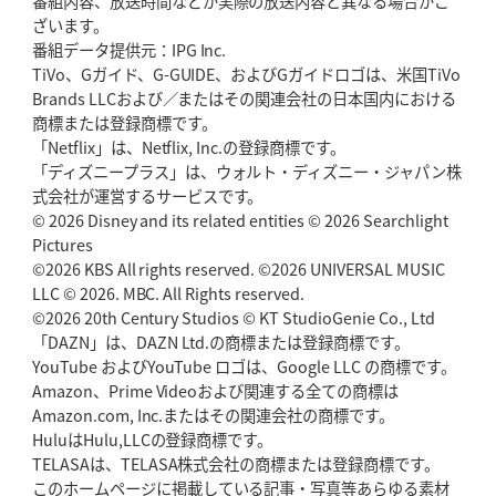
番組内容、放送時間などが実際の放送内容と異なる場合がご
2026年5月21日(木)更新
ざいます。
狭山RG、ライチェル海遥スタッフ入り
女子代表元主将が挑む新たなミ
番組データ提供元：IPG Inc.
ッション
TiVo、Gガイド、G-GUIDE、およびGガイドロゴは、米国TiVo
Brands LLCおよび／またはその関連会社の日本国内における
2026年5月14日(木)更新
商標または登録商標です。
神戸、1位通過の立役者レタリック
リーグワン初、FWの「トライ王」
「Netflix」は、Netflix, Inc.の登録商標です。
「ディズニープラス」は、ウォルト・ディズニー・ジャパン株
2026年5月7日(木)更新
式会社が運営するサービスです。
「悲運の闘将」宮地克実氏死去
熱血指導で埼玉WKの基礎築く
© 2026 Disney and its related entities © 2026 Searchlight
Pictures
©2026 KBS All rights reserved. ©2026 UNIVERSAL MUSIC
2026年4月30日(木)更新
BR東京、「ユニバーサルデー」の意義
LLC © 2026. MBC. All Rights reserved.
「特別からノーマルへ」が最終
ゴール
©2026 20th Century Studios © KT StudioGenie Co., Ltd
「DAZN」は、DAZN Ltd.の商標または登録商標です。
YouTube およびYouTube ロゴは、Google LLC の商標です。
2026年4月23日(木)更新
Amazon、Prime Videoおよび関連する全ての商標は
元代表ラピース、今季限りで引退
「クボタは10年いた自分のホーム」
Amazon.com, Inc.またはその関連会社の商標です。
HuluはHulu,LLCの登録商標です。
2026年4月16日(木)更新
TELASAは、TELASA株式会社の商標または登録商標です。
BL東京「強化拠点」を「共有財産」に
新クラブハウスは「皆に開かれ
このホームページに掲載している記事・写真等あらゆる素材
た空間」