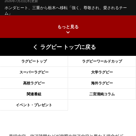
2026年7月2日(木)更新
ホンダヒート、三重から栃木へ移転
「強く、尊敬され、愛されるチー
ム」
もっと見る
2026年6月25日(木)更新
上ノ坊駿介、“満場一致”で新人王
大畑大介「10番でも見てみたい」
ラグビー トップに戻る
2026年6月18日(木)更新
滑川剛人レフリー、早過ぎる引退
「27年W杯の主審、遠のいた夢」
ラグビートップ
ラグビーワールドカップ
2026年6月11日(木)更新
スーパーラグビー
大学ラグビー
神戸、リーグワン初優勝の道のり
デイブ・レニーHCの功績と財産
高校ラグビー
海外ラグビー
2026年6月4日(木)更新
関連番組
二宮清純コラム
“泣き虫先生”こと山口良治氏死去
「信は力なり」骨太の教育方針
イベント・プレゼント
2026年5月28日(木)更新
東京SG、逆転トライで準決勝へ
明暗分けたBR東京、主将の選択