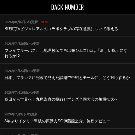
BACK NUMBER
2026年8月6日(木)更新
NEW
BR東京×ビジャレアルのコラボ
クラブの存在意義について考える
2026年7月30日(木)更新
ブレイブルーパス、元地理教師で再出発
シムズHCは「新しい風」にな
れるか!?
2026年7月23日(木)更新
日本、フランスに完敗で見えた課題
空中戦とモールに、どう対応するか
2026年7月16日(木)更新
秋田から世界へ！丸尾崇真の挑戦
セブンズ全国大会の規模拡大へ
2026年7月9日(木)更新
8年ぶりイタリア撃破の原動力
SO伊藤龍之介、鮮烈デビュー