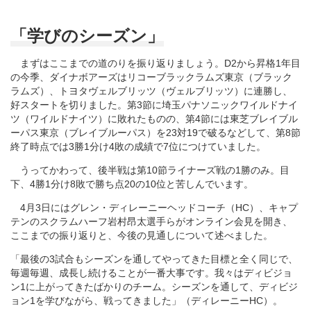
「学びのシーズン」
まずはここまでの道のりを振り返りましょう。D2から昇格1年目
の今季、ダイナボアーズはリコーブラックラムズ東京（ブラック
ラムズ）、トヨタヴェルブリッツ（ヴェルブリッツ）に連勝し、
好スタートを切りました。第3節に埼玉パナソニックワイルドナイ
ツ（ワイルドナイツ）に敗れたものの、第4節には東芝ブレイブル
ーパス東京（ブレイブルーパス）を23対19で破るなどして、第8節
終了時点では3勝1分け4敗の成績で7位につけていました。
うってかわって、後半戦は第10節ライナーズ戦の1勝のみ。目
下、4勝1分け8敗で勝ち点20の10位と苦しんでいます。
4月3日にはグレン・ディレーニーヘッドコーチ（HC）、キャプ
テンのスクラムハーフ岩村昂太選手らがオンライン会見を開き、
ここまでの振り返りと、今後の見通しについて述べました。
「最後の3試合もシーズンを通してやってきた目標と全く同じで、
毎週毎週、成長し続けることが一番大事です。我々はディビジョ
ン1に上がってきたばかりのチーム。シーズンを通して、ディビジ
ョン1を学びながら、戦ってきました」（ディレーニーHC）。