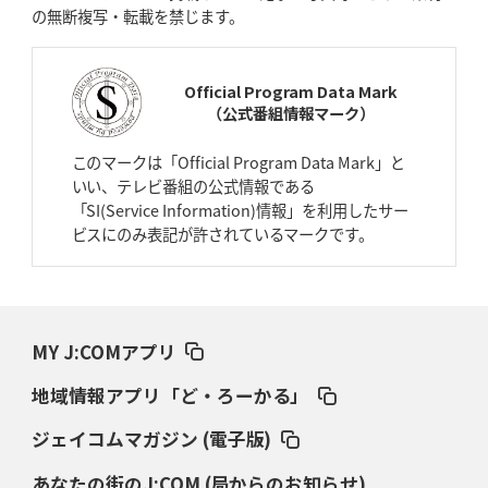
の無断複写・転載を禁じます。
2026年4月9日(木)更新
スティーラーズ、名門復活の足音
指揮官求める「ディフェンスの質」
Official Program Data Mark
（公式番組情報マーク）
2026年4月2日(木)更新
スピアーズ、王者撃破で再奪首
V奪還で守備の“恩師”に花道を
このマークは「Official Program Data Mark」と
いい、テレビ番組の公式情報である
2026年3月26日(木)更新
「SI(Service Information)情報」を利用したサー
AZ-COM丸和、リーグワンへ参入決定
「フィールド丸ごと計測機器」の
ビスにのみ表記が許されているマークです。
斬新性
2026年3月19日(木)更新
ワイルドナイツ、土壇場逆転の背景
稲垣啓太「特別なことはやらない」
MY J:COMアプリ
2026年3月12日(木)更新
地域情報アプリ「ど・ろーかる」
ダイナボアーズ、“逆輸入SO”三宅駿
「ニュージーランドのフレア（閃
き）」
ジェイコムマガジン (電子版)
あなたの街のJ:COM (局からのお知らせ)
2026年3月5日(木)更新