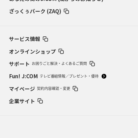
仏レフリーが見た日本ラグビー
｢ディシプリンがありクリーン｣
ざっくぅパーク (ZAQ)
2026年2月26日(木)更新
ブラックラムズ、反則減で上位伺う
「ラフ」から「タフ」への意識改革
サービス情報
2026年2月19日(木)更新
37年女子W杯招致への課題と期待
「目標は聖地・秩父宮を満員に」
オンラインショップ
サポート
お困りごと解決・よくあるご質問
2026年2月12日(木)更新
ワイルドナイツ、無傷の開幕7連勝
「全然前に進まない」青い壁の底力
Fun! J:COM
テレビ番組情報／プレゼント・優待
2026年2月5日(木)更新
マイページ
契約内容確認・変更
27年豪州W杯、1次リーグは全て中5日
「フランスは中6日で日本戦」の
占い方
企業サイト
2026年1月29日(木)更新
日本協会、35年W杯招致に立候補
「ノーサイドスピリット」前面に
2026年1月22日(木)更新