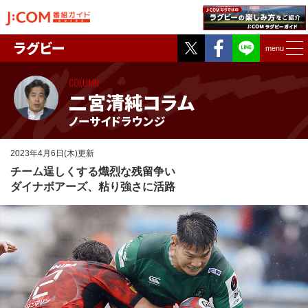
Twitter
Facebook
ラグビー
menu
COLUMN
二宮清純コラム
ノーサイドラウンジ
2023年4月6日(木)更新
チーム逞しくする熾烈な残留争い
ダイナボアーズ、粘り強さに活路