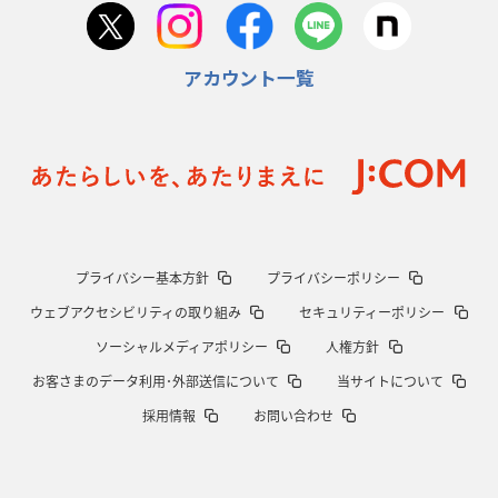
首位スピアーズ、充実の攻撃力
「湧き出る」パスでトライ量産
アカウント一覧
2026年1月15日(木)更新
明大「凡事徹底」で早大破り7年ぶりV
平翔太主将「スキのないチーム
に成長」
2026年1月8日(木)更新
スピアーズ牽引するスティーブンソン
ルディケ「15番はゲームドライバ
ー」
2025年12月25日(木)更新
プライバシー基本方針
プライバシーポリシー
相模原DB、「最後5分」をしのぎ切る
“神奈川ダービー”制して今季初白
ウェブアクセシビリティの取り組み
セキュリティーポリシー
星
ソーシャルメディアポリシー
人権方針
2025年12月18日(木)更新
お客さまのデータ利用･外部送信について
当サイトについて
46対0。ワイルドナイツ、衝撃の圧勝
伝統のディフェンスに“怖さ”を加
採用情報
お問い合わせ
味
2025年12月11日(木)更新
明大、早大の司令塔封じて対抗戦V
流れを変えた殊勲のキックチャージ