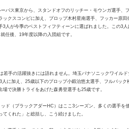
ーパス東京から、スタンドオフのリッチー・モウンガ選手、
ラックスコンビに加え、プロップ木村星南選手、フッカー原田
手3人が今季のベストフィフティーンに選ばれました。この3人
就任後、19年度以降の入団組です。
は若手の活躍抜きには語れません。埼玉パナソニックワイルド
の3人に加え、25歳以下のプロップ小鍛治悠太選手、フルバック
出場で決勝トライをあげた森勇登選手も25歳です。
ッド（ブラックアダーHC）はここ3シーズン、多くの選手を
ってくれた」と総括し、こう続けました。