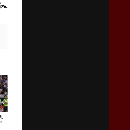
2026年2月5日(木)更新
27年豪州W杯、1次リーグは全て中5日
「フランスは中6日で日本戦」の占い方
2026年1月29日(木)更新
日本協会、35年W杯招致に立候補
「ノーサイドスピリット」前面に
2026年1月22日(木)更新
首位スピアーズ、充実の攻撃力
「湧き出る」パスでトライ量産
2026年1月15日(木)更新
明大「凡事徹底」で早大破り7年ぶりV
平翔太主将「スキのないチームに成長」
題。
か
2026年1月8日(木)更新
スピアーズ牽引するスティーブンソン