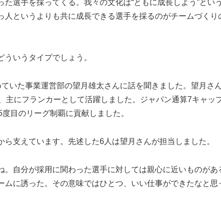
った選手を採ってくる。我々の文化は“ともに成長しよう”とい
っ人というよりも共に成長できる選手を採るのがチームづくり
どういうタイプでしょう。
務めていた事業運営部の望月雄太さんに話を聞きました。望月さ
ズン）、主にフランカーとして活躍しました。ジャパン通算7キャッ
5度目のリーグ制覇に貢献しました。
ら支えています。先述した6人は望月さんが担当しました。
ね。自分が採用に関わった選手に対しては親心に近いものがあ
ームに誘った。その意味ではひとつ、いい仕事ができたなと思