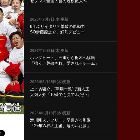
セブンズ全国大会の規模拡大へ
2026年7月9日(木)更新
8年ぶりイタリア撃破の原動力
SO伊藤龍之介、鮮烈デビュー
2026年7月2日(木)更新
ホンダヒート、三重から栃木へ移転
「強く、尊敬され、愛されるチーム」
2026年6月25日(木)更新
上ノ坊駿介、“満場一致”で新人王
大畑大介「10番でも見てみたい」
2026年6月18日(木)更新
滑川剛人レフリー、早過ぎる引退
「27年W杯の主審、遠のいた夢」