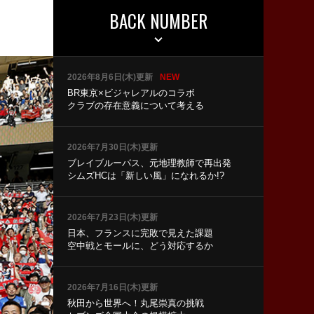
BACK NUMBER
2026年8月6日(木)更新
NEW
BR東京×ビジャレアルのコラボ
クラブの存在意義について考える
2026年7月30日(木)更新
ブレイブルーパス、元地理教師で再出発
シムズHCは「新しい風」になれるか!?
2026年7月23日(木)更新
日本、フランスに完敗で見えた課題
空中戦とモールに、どう対応するか
2026年7月16日(木)更新
秋田から世界へ！丸尾崇真の挑戦