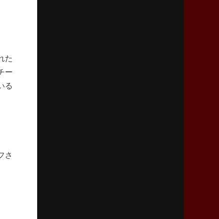
「ニュージーランドのフレア（閃き）」
2026年3月5日(木)更新
仏レフリーが見た日本ラグビー
｢ディシプリンがありクリーン｣
れた
チー
2026年2月26日(木)更新
いる
ブラックラムズ、反則減で上位伺う
「ラフ」から「タフ」への意識改革
2026年2月19日(木)更新
37年女子W杯招致への課題と期待
「目標は聖地・秩父宮を満員に」
フさ
2026年2月12日(木)更新
ワイルドナイツ、無傷の開幕7連勝
「全然前に進まない」青い壁の底力