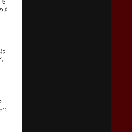
うも
リーグワン初、FWの「トライ王」
のポ
2026年5月7日(木)更新
「悲運の闘将」宮地克実氏死去
熱血指導で埼玉WKの基礎築く
2026年4月30日(木)更新
んは
BR東京、「ユニバーサルデー」の意義
プ。
「特別からノーマルへ」が最終ゴール
2026年4月23日(木)更新
元代表ラピース、今季限りで引退
「クボタは10年いた自分のホーム」
る。
2026年4月16日(木)更新
って
BL東京「強化拠点」を「共有財産」に
新クラブハウスは「皆に開かれた空間」