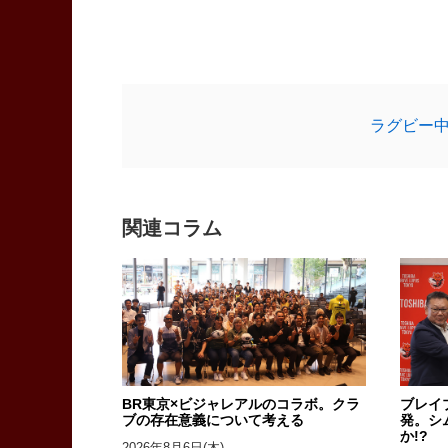
ラグビー
関連コラム
BR東京×ビジャレアルのコラボ。クラ
ブレイ
ブの存在意義について考える
発。シ
か!?
2026年8月6日(木)