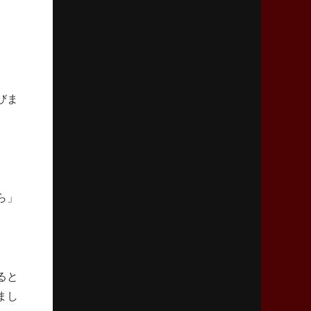
2026年4月9日(木)更新
スティーラーズ、名門復活の足音
指揮官求める「ディフェンスの質」
2026年4月2日(木)更新
スピアーズ、王者撃破で再奪首
びま
V奪還で守備の“恩師”に花道を
2026年3月26日(木)更新
AZ-COM丸和、リーグワンへ参入決定
「フィールド丸ごと計測機器」の斬新性
ら」
2026年3月19日(木)更新
ワイルドナイツ、土壇場逆転の背景
稲垣啓太「特別なことはやらない」
ると
2026年3月12日(木)更新
まし
ダイナボアーズ、“逆輸入SO”三宅駿