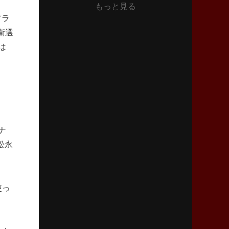
もっと見る
2026年6月11日(木)更新
フラ
神戸、リーグワン初優勝の道のり
デイブ・レニーHCの功績と財産
衛選
は
2026年6月4日(木)更新
“泣き虫先生”こと山口良治氏死去
「信は力なり」骨太の教育方針
2026年5月28日(木)更新
東京SG、逆転トライで準決勝へ
ナ
明暗分けたBR東京、主将の選択
松永
2026年5月21日(木)更新
狭山RG、ライチェル海遥スタッフ入り
女子代表元主将が挑む新たなミッション
使っ
2026年5月14日(木)更新
神戸、1位通過の立役者レタリック