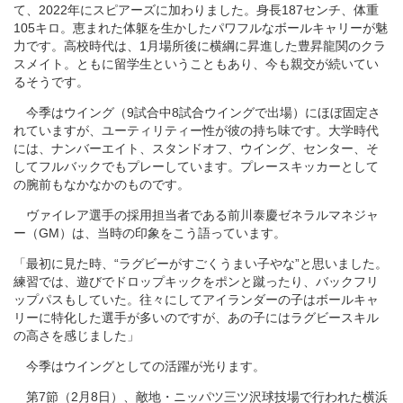
て、2022年にスピアーズに加わりました。身長187センチ、体重
105キロ。恵まれた体躯を生かしたパワフルなボールキャリーが魅
力です。高校時代は、1月場所後に横綱に昇進した豊昇龍関のクラ
スメイト。ともに留学生ということもあり、今も親交が続いてい
るそうです。
今季はウイング（9試合中8試合ウイングで出場）にほぼ固定さ
れていますが、ユーティリティー性が彼の持ち味です。大学時代
には、ナンバーエイト、スタンドオフ、ウイング、センター、そ
してフルバックでもプレーしています。プレースキッカーとして
の腕前もなかなかのものです。
ヴァイレア選手の採用担当者である前川泰慶ゼネラルマネジャ
ー（GM）は、当時の印象をこう語っています。
「最初に見た時、“ラグビーがすごくうまい子やな”と思いました。
練習では、遊びでドロップキックをポンと蹴ったり、バックフリ
ップパスもしていた。往々にしてアイランダーの子はボールキャ
リーに特化した選手が多いのですが、あの子にはラグビースキル
の高さを感じました」
今季はウイングとしての活躍が光ります。
第7節（2月8日）、敵地・ニッパツ三ツ沢球技場で行われた横浜