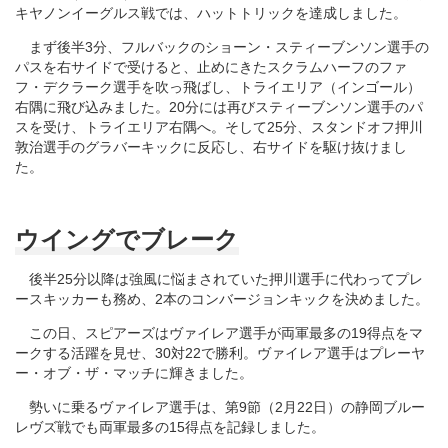
キヤノンイーグルス戦では、ハットトリックを達成しました。
まず後半3分、フルバックのショーン・スティーブンソン選手の
パスを右サイドで受けると、止めにきたスクラムハーフのファ
フ・デクラーク選手を吹っ飛ばし、トライエリア（インゴール）
右隅に飛び込みました。20分には再びスティーブンソン選手のパ
スを受け、トライエリア右隅へ。そして25分、スタンドオフ押川
敦治選手のグラバーキックに反応し、右サイドを駆け抜けまし
た。
ウイングでブレーク
後半25分以降は強風に悩まされていた押川選手に代わってプレ
ースキッカーも務め、2本のコンバージョンキックを決めました。
この日、スピアーズはヴァイレア選手が両軍最多の19得点をマ
ークする活躍を見せ、30対22で勝利。ヴァイレア選手はプレーヤ
ー・オブ・ザ・マッチに輝きました。
勢いに乗るヴァイレア選手は、第9節（2月22日）の静岡ブルー
レヴズ戦でも両軍最多の15得点を記録しました。