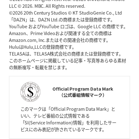
BR東京、「ユニバーサルデー」の意義
LLC © 2026. MBC. All Rights reserved.
「特別からノーマルへ」が最終
ゴール
©2026 20th Century Studios © KT StudioGenie Co., Ltd
「DAZN」は、DAZN Ltd.の商標または登録商標です。
YouTube およびYouTube ロゴは、Google LLC の商標です。
2026年4月23日(木)更新
Amazon、Prime Videoおよび関連する全ての商標は
元代表ラピース、今季限りで引退
「クボタは10年いた自分のホーム」
Amazon.com, Inc.またはその関連会社の商標です。
HuluはHulu,LLCの登録商標です。
2026年4月16日(木)更新
TELASAは、TELASA株式会社の商標または登録商標です。
BL東京「強化拠点」を「共有財産」に
新クラブハウスは「皆に開かれ
このホームページに掲載している記事・写真等あらゆる素材
た空間」
の無断複写・転載を禁じます。
2026年4月9日(木)更新
スティーラーズ、名門復活の足音
指揮官求める「ディフェンスの質」
Official Program Data Mark
（公式番組情報マーク）
2026年4月2日(木)更新
スピアーズ、王者撃破で再奪首
V奪還で守備の“恩師”に花道を
このマークは「Official Program Data Mark」と
いい、テレビ番組の公式情報である
2026年3月26日(木)更新
「SI(Service Information)情報」を利用したサー
AZ-COM丸和、リーグワンへ参入決定
「フィールド丸ごと計測機器」の
ビスにのみ表記が許されているマークです。
斬新性