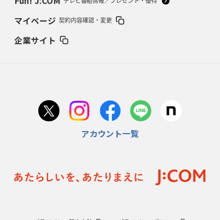
Fun! J:COM
テレビ番組情報／プレゼント・優待
2026年2月5日(木)更新
マイページ
契約内容確認・変更
27年豪州W杯、1次リーグは全て中5日
「フランスは中6日で日本戦」の
占い方
企業サイト
2026年1月29日(木)更新
日本協会、35年W杯招致に立候補
「ノーサイドスピリット」前面に
2026年1月22日(木)更新
首位スピアーズ、充実の攻撃力
「湧き出る」パスでトライ量産
アカウント一覧
2026年1月15日(木)更新
明大「凡事徹底」で早大破り7年ぶりV
平翔太主将「スキのないチーム
に成長」
2026年1月8日(木)更新
スピアーズ牽引するスティーブンソン
ルディケ「15番はゲームドライバ
ー」
2025年12月25日(木)更新