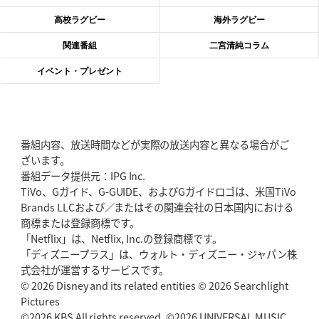
神戸、リーグワン初優勝の道のり
デイブ・レニーHCの功績と財産
高校ラグビー
海外ラグビー
2026年6月4日(木)更新
関連番組
二宮清純コラム
“泣き虫先生”こと山口良治氏死去
「信は力なり」骨太の教育方針
イベント・プレゼント
2026年5月28日(木)更新
東京SG、逆転トライで準決勝へ
明暗分けたBR東京、主将の選択
番組内容、放送時間などが実際の放送内容と異なる場合がご
2026年5月21日(木)更新
ざいます。
狭山RG、ライチェル海遥スタッフ入り
女子代表元主将が挑む新たなミ
番組データ提供元：IPG Inc.
ッション
TiVo、Gガイド、G-GUIDE、およびGガイドロゴは、米国TiVo
Brands LLCおよび／またはその関連会社の日本国内における
2026年5月14日(木)更新
商標または登録商標です。
神戸、1位通過の立役者レタリック
リーグワン初、FWの「トライ王」
「Netflix」は、Netflix, Inc.の登録商標です。
「ディズニープラス」は、ウォルト・ディズニー・ジャパン株
2026年5月7日(木)更新
式会社が運営するサービスです。
「悲運の闘将」宮地克実氏死去
熱血指導で埼玉WKの基礎築く
© 2026 Disney and its related entities © 2026 Searchlight
Pictures
©2026 KBS All rights reserved. ©2026 UNIVERSAL MUSIC
2026年4月30日(木)更新