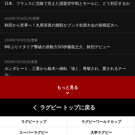
日本、フランスに完敗で見えた課題
空中戦とモールに、どう対応するか
2026年7月16日(木)更新
秋田から世界へ！丸尾崇真の挑戦
セブンズ全国大会の規模拡大へ
2026年7月9日(木)更新
8年ぶりイタリア撃破の原動力
SO伊藤龍之介、鮮烈デビュー
2026年7月2日(木)更新
ホンダヒート、三重から栃木へ移転
「強く、尊敬され、愛されるチー
ム」
もっと見る
2026年6月25日(木)更新
上ノ坊駿介、“満場一致”で新人王
大畑大介「10番でも見てみたい」
ラグビー トップに戻る
2026年6月18日(木)更新
滑川剛人レフリー、早過ぎる引退
「27年W杯の主審、遠のいた夢」
ラグビートップ
ラグビーワールドカップ
2026年6月11日(木)更新
スーパーラグビー
大学ラグビー