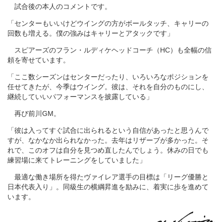
試合後の本人のコメントです。
「センターもいいけどウイングの方がボールタッチ、キャリーの
回数も増える。僕の強みはキャリーとアタックです」
スピアーズのフラン・ルディケヘッドコーチ（HC）も全幅の信
頼を寄せています。
「ここ数シーズンはセンターだったり、いろいろなポジションを
任せてきたが、今季はウイング。彼は、それを自分のものにし、
継続していいパフォーマンスを披露している」
再び前川GM。
「彼は入ってすぐ試合に出られるという自信があったと思うんで
すが、なかなか出られなかった。去年はリザーブが多かった。そ
れで、このオフは自分を見つめ直したんでしょう。休みの日でも
練習場に来てトレーニングをしていました」
最適な働き場所を得たヴァイレア選手の目標は「リーグ優勝と
日本代表入り」。同級生の横綱昇進を励みに、着実に歩を進めて
います。