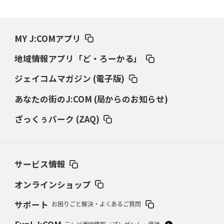
2026年3月19日(木)更新
ワイルドナイツ、土壇場逆転の背景
稲垣啓太「特別なことはやらない」
MY J:COMアプリ
2026年3月12日(木)更新
地域情報アプリ「ど・ろーかる」
ダイナボアーズ、“逆輸入SO”三宅駿
「ニュージーランドのフレア（閃
き）」
ジェイコムマガジン (電子版)
あなたの街のJ:COM (局からのお知らせ)
2026年3月5日(木)更新
仏レフリーが見た日本ラグビー
｢ディシプリンがありクリーン｣
ざっくぅパーク (ZAQ)
2026年2月26日(木)更新
ブラックラムズ、反則減で上位伺う
「ラフ」から「タフ」への意識改革
サービス情報
2026年2月19日(木)更新
37年女子W杯招致への課題と期待
「目標は聖地・秩父宮を満員に」
オンラインショップ
サポート
お困りごと解決・よくあるご質問
2026年2月12日(木)更新
ワイルドナイツ、無傷の開幕7連勝
「全然前に進まない」青い壁の底力