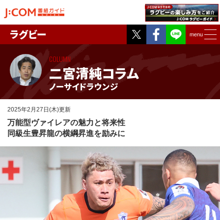
Twitter
Facebook
ラグビー
menu
COLUMN
二宮清純コラム
ノーサイドラウンジ
2025年2月27日(木)更新
万能型ヴァイレアの魅力と将来性
同級生豊昇龍の横綱昇進を励みに