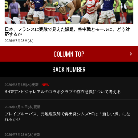
日本、フランスに完敗で見えた課題。空中戦とモールに、どう対
応するか
2026年7月23日(木)
COLUMN TOP
BACK NUMBER
2026年8月6日(木)更新
NEW
BR東京×ビジャレアルのコラボ
クラブの存在意義について考える
2026年7月30日(木)更新
ブレイブルーパス、元地理教師で再出発
シムズHCは「新しい風」にな
れるか!?
2026年7月23日(木)更新