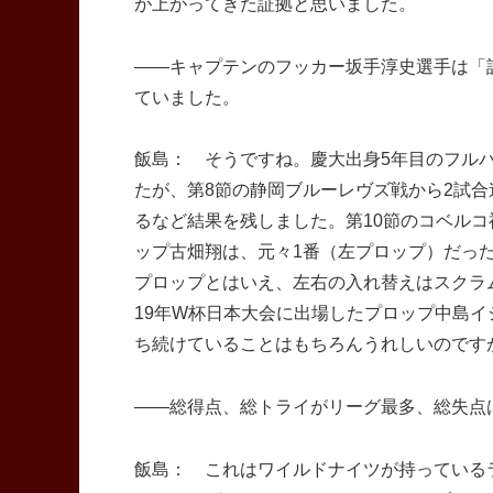
が上がってきた証拠と思いました。
――キャプテンのフッカー坂手淳史選手は「
ていました。
飯島： そうですね。慶大出身5年目のフル
たが、第8節の静岡ブルーレヴズ戦から2試
るなど結果を残しました。第10節のコベル
ップ古畑翔は、元々1番（左プロップ）だっ
プロップとはいえ、左右の入れ替えはスクラ
19年W杯日本大会に出場したプロップ中島
ち続けていることはもちろんうれしいのです
――総得点、総トライがリーグ最多、総失点
飯島： これはワイルドナイツが持っている