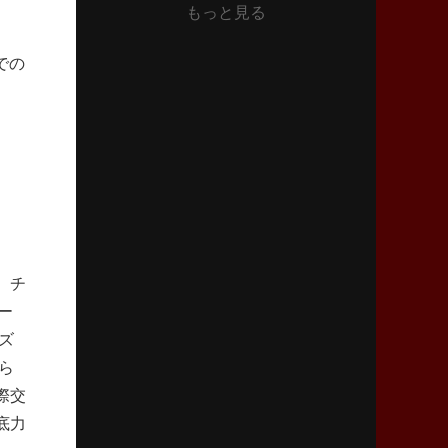
もっと見る
2026年6月11日(木)更新
神戸、リーグワン初優勝の道のり
デイブ・レニーHCの功績と財産
での
2026年6月4日(木)更新
“泣き虫先生”こと山口良治氏死去
「信は力なり」骨太の教育方針
2026年5月28日(木)更新
東京SG、逆転トライで準決勝へ
明暗分けたBR東京、主将の選択
、チ
ー
2026年5月21日(木)更新
狭山RG、ライチェル海遥スタッフ入り
ズ
女子代表元主将が挑む新たなミッション
ら
際交
2026年5月14日(木)更新
底力
神戸、1位通過の立役者レタリック