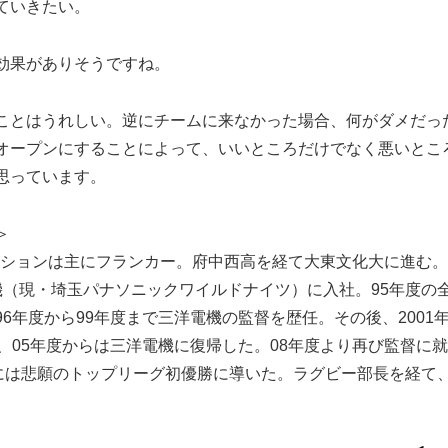
ていきたい。
効果がありそうですね。
ことはうれしい。逆にチームに来なかった場合、何がダメだっ
オープンにすることによって、いいところだけでなく悪いとこ
思っています。
＞
ポジションは主にフランカー。府中西高を経て大東文化大に進む
機（現・埼玉パナソニックワイルドナイツ）に入社。95年度の
6年度から99年度まで三洋電機の監督を歴任。その後、2001
、05年度からは三洋電機に復帰した。08年度より再び監督に
度には悲願のトップリーグ初優勝に導いた。ラグビー部長を経て