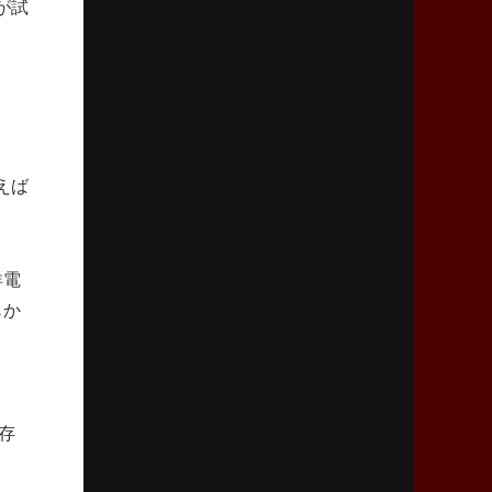
が試
2026年4月9日(木)更新
スティーラーズ、名門復活の足音
指揮官求める「ディフェンスの質」
2026年4月2日(木)更新
スピアーズ、王者撃破で再奪首
V奪還で守備の“恩師”に花道を
えば
2026年3月26日(木)更新
AZ-COM丸和、リーグワンへ参入決定
洋電
「フィールド丸ごと計測機器」の斬新性
もか
2026年3月19日(木)更新
ワイルドナイツ、土壇場逆転の背景
稲垣啓太「特別なことはやらない」
存
2026年3月12日(木)更新
ダイナボアーズ、“逆輸入SO”三宅駿