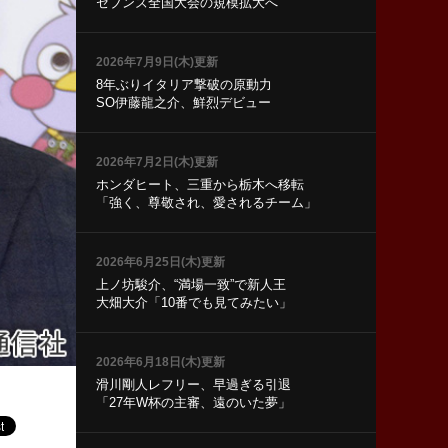
セブンズ全国大会の規模拡大へ
2026年7月9日(木)更新
8年ぶりイタリア撃破の原動力
SO伊藤龍之介、鮮烈デビュー
2026年7月2日(木)更新
ホンダヒート、三重から栃木へ移転
「強く、尊敬され、愛されるチーム」
2026年6月25日(木)更新
上ノ坊駿介、“満場一致”で新人王
大畑大介「10番でも見てみたい」
2026年6月18日(木)更新
滑川剛人レフリー、早過ぎる引退
「27年W杯の主審、遠のいた夢」