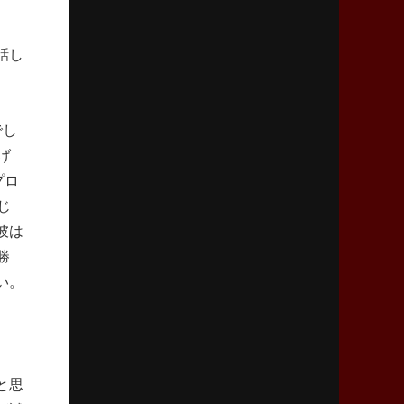
リーグワン初、FWの「トライ王」
話し
2026年5月7日(木)更新
「悲運の闘将」宮地克実氏死去
熱血指導で埼玉WKの基礎築く
でし
2026年4月30日(木)更新
げ
BR東京、「ユニバーサルデー」の意義
プロ
「特別からノーマルへ」が最終ゴール
じ
彼は
2026年4月23日(木)更新
勝
元代表ラピース、今季限りで引退
「クボタは10年いた自分のホーム」
い。
2026年4月16日(木)更新
BL東京「強化拠点」を「共有財産」に
新クラブハウスは「皆に開かれた空間」
と思