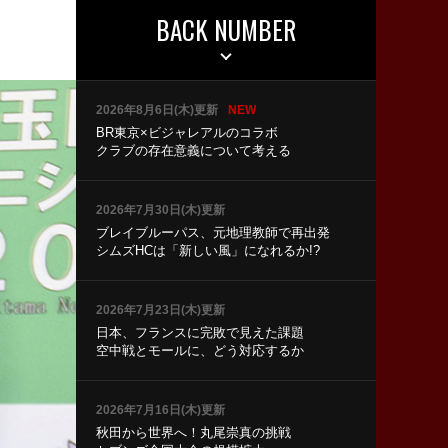
BACK NUMBER
2026年8月6日(木)更新
NEW
BR東京×ビジャレアルのコラボ
クラブの存在意義について考える
2026年7月30日(木)更新
ブレイブルーパス、元地理教師で再出発
シムズHCは「新しい風」になれるか!?
2026年7月23日(木)更新
日本、フランスに完敗で見えた課題
空中戦とモールに、どう対応するか
2026年7月16日(木)更新
秋田から世界へ！丸尾崇真の挑戦