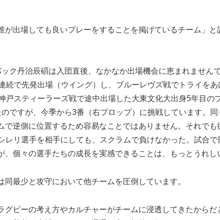
誰が出場しても良いプレーをすることを掲げているチーム」と
バック丹治辰碩は入団直後、なかなか出場機会に恵まれません
合連続で先発出場（ウイング）し、ブルーレヴズ戦でトライをあ
コ神戸スティーラーズ戦で途中出場した大東文化大出身5年目の
たのですが、今季から3番（右プロップ）に挑戦しています。同
ムで逆側に位置するため容易なことではありません。それでも
イシレリ選手を相手にしても、スクラムで負けなかった。試合で
が、個々の選手たちの成長を実感できることは、もっとうれし
は同最少と攻守において他チームを圧倒しています。
ラグビーの考え方やカルチャーがチームに浸透してきたからだ