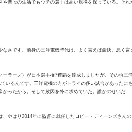
スや普段の生活でもウチの選手は高い規律を保っている。それ
少なさです。前身の三洋電機時代は、よく言えば豪快、悪く言
ィーラーズ）が日本選手権7連覇を達成しましたが、その頃三
れているんです。三洋電機の方がトライの多い試合があったに
多かったから。そして敗因を外に求めていた。誰かのせいだ
、やはり2014年に監督に就任したロビー・ディーンズさんの