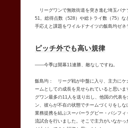
リーグワンで無敗街道を突き進む埼玉パナソ
51。総得点数（528）や総トライ数（75
手応えと課題をワイルドナイツの飯島均ゼネ
ピッチ外でも高い規律
――今季は開幕11連勝、敵なしですね。
飯島均： リーグ戦が中盤に入り、主力にケ
ームとしての成長を見せられていると思います
グワン最多の11人を送り出し、他国の代表を
ン、彼らが不在の状態でチームづくりをしなけ
業務提携を結ぶスーパーラグビー・パシフィ
流試合を行いました。そこで主力がいなかっ