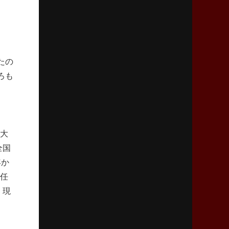
2026年2月5日(木)更新
27年豪州W杯、1次リーグは全て中5日
「フランスは中6日で日本戦」の占い方
たの
2026年1月29日(木)更新
日本協会、35年W杯招致に立候補
ろも
「ノーサイドスピリット」前面に
2026年1月22日(木)更新
首位スピアーズ、充実の攻撃力
。大
「湧き出る」パスでトライ量産
全国
年か
2026年1月15日(木)更新
就任
明大「凡事徹底」で早大破り7年ぶりV
平翔太主将「スキのないチームに成長」
、現
2026年1月8日(木)更新
スピアーズ牽引するスティーブンソン