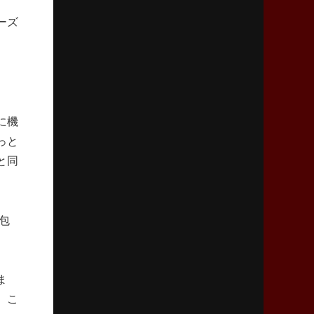
「ニュージーランドのフレア（閃き）」
ーズ
2026年3月5日(木)更新
仏レフリーが見た日本ラグビー
｢ディシプリンがありクリーン｣
2026年2月26日(木)更新
に機
ブラックラムズ、反則減で上位伺う
っと
「ラフ」から「タフ」への意識改革
と同
2026年2月19日(木)更新
37年女子W杯招致への課題と期待
「目標は聖地・秩父宮を満員に」
包
2026年2月12日(木)更新
ワイルドナイツ、無傷の開幕7連勝
ま
「全然前に進まない」青い壁の底力
。こ