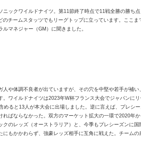
ニックワイルドナイツ。第11節終了時点で11戦全勝の勝ち点
）などのチームスタッツでもリーグトップに立っています。ここま
ラルマネジャー（GM）に聞きました。
ガ人や体調不良者が出ていますが、その穴を中堅や若手が補い
。ワイルドナイツは2023年W杯フランス大会でジャパンにリ
含めると13人が本大会に出場しました。逆に言えば、プレシー
ればならなかった。双方のマーケット拡大の一環で2020年か
ックのレッズ（オーストラリア）と、今季もプレシーズンに国
たにもかかわらず、強豪レッズ相手に互角に戦えた。チームの