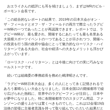
おエライさんの総評にも耳を傾けましょう。まずはWRのビル・
ボーモント会長です。
「この総合的なレポートの結果で、2019年の日本大会がオン・
ザ・フィールドとオフ・ザ・フィールドの両方で際立ったラグビ
ーW杯の一つであったことが再認識できます。レポートでは、ラ
グビーW杯が、最も愛され、開催するにあたっても最も名誉ある
大規模スポーツイベントの一つであることが示されつつ、開催へ
の投資を行う国の政府や協会にとって魅力的なローリスク・ハイ
リターンである大会の、社会や経済への大きなメリットも浮かび
上がっています」
「ローリスク・ハイリターン」とは今後に向けての実に巧みなセ
ールストークです。
続いては組織委の事務総長を務めた嶋津昭さんです。
「ラグビーW杯日本大会は、多くの人にとって永く記憶されるで
あろう素晴らしい大会となりました。日本全国12の開催都市で繰
り広げられた熱戦に、世界中のラグビーファンが注目し、日本中
が夢中になりました。特に各開催都市でのスタジアム周辺、ファ
ンゾーンの盛り上がりは驚くべきものでした。これは12会場19自
治体の皆様に主催者意識を持って取り組んでいただいた結果だと