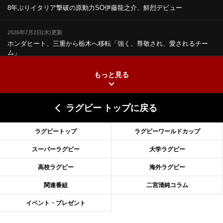
8年ぶりイタリア撃破の原動力
SO伊藤龍之介、鮮烈デビュー
2026年7月2日(木)更新
ホンダヒート、三重から栃木へ移転
「強く、尊敬され、愛されるチー
ム」
もっと見る
2026年6月25日(木)更新
上ノ坊駿介、“満場一致”で新人王
大畑大介「10番でも見てみたい」
ラグビー トップに戻る
2026年6月18日(木)更新
滑川剛人レフリー、早過ぎる引退
「27年W杯の主審、遠のいた夢」
ラグビートップ
ラグビーワールドカップ
2026年6月11日(木)更新
スーパーラグビー
大学ラグビー
神戸、リーグワン初優勝の道のり
デイブ・レニーHCの功績と財産
高校ラグビー
海外ラグビー
2026年6月4日(木)更新
関連番組
二宮清純コラム
“泣き虫先生”こと山口良治氏死去
「信は力なり」骨太の教育方針
イベント・プレゼント
2026年5月28日(木)更新