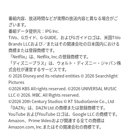
東京SG、逆転トライで準決勝へ
明暗分けたBR東京、主将の選択
番組内容、放送時間などが実際の放送内容と異なる場合がご
2026年5月21日(木)更新
ざいます。
狭山RG、ライチェル海遥スタッフ入り
女子代表元主将が挑む新たなミ
番組データ提供元：IPG Inc.
ッション
TiVo、Gガイド、G-GUIDE、およびGガイドロゴは、米国TiVo
Brands LLCおよび／またはその関連会社の日本国内における
2026年5月14日(木)更新
商標または登録商標です。
神戸、1位通過の立役者レタリック
リーグワン初、FWの「トライ王」
「Netflix」は、Netflix, Inc.の登録商標です。
「ディズニープラス」は、ウォルト・ディズニー・ジャパン株
2026年5月7日(木)更新
式会社が運営するサービスです。
「悲運の闘将」宮地克実氏死去
熱血指導で埼玉WKの基礎築く
© 2026 Disney and its related entities © 2026 Searchlight
Pictures
©2026 KBS All rights reserved. ©2026 UNIVERSAL MUSIC
2026年4月30日(木)更新
BR東京、「ユニバーサルデー」の意義
LLC © 2026. MBC. All Rights reserved.
「特別からノーマルへ」が最終
ゴール
©2026 20th Century Studios © KT StudioGenie Co., Ltd
「DAZN」は、DAZN Ltd.の商標または登録商標です。
YouTube およびYouTube ロゴは、Google LLC の商標です。
2026年4月23日(木)更新
Amazon、Prime Videoおよび関連する全ての商標は
元代表ラピース、今季限りで引退
「クボタは10年いた自分のホーム」
Amazon.com, Inc.またはその関連会社の商標です。