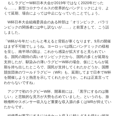
もしラグビーW杯日本大会が2019年ではなく2020年だった
ら……。新型コロナウイルスの世界的なパンデミックにより、よ
くて延期、場合によっては中止になっていたことでしょう。
W杯日本大会組織委員会のある幹部は「オリンピック、パラリ
ンピックの関係者には申し訳ないが……」と前置きして、こう話
しました。
「W杯が今年だったらと考えると背筋が寒くなります。9月の開催
はまず不可能でしょうね。ヨーロッパは既にパンデミックの様相
を呈し、南半球の国は、これから感染が拡大すると見られてい
る。国民の期待の高いオリンピックだから、国民の多くが延期を
支持したが、馴染みの薄いラグビーW杯の場合、仮にこちらが延
期を持ち出したところで、国民が支持してくれたかどうか。国際
競技団体のワールドラグビー（WR）も、延期してまで日本でW杯
を開催しようと熱意を示してくれたかどうか。これは正直言って
わからないですね」
アジアで初のラグビーW杯、開幕前には、「黒字にするのは難
しい」と悲観的な見方が大勢を占めていました。というのも、放
映権料やスポンサー収入など重要な収入源の多くはWRが抑えてい
たからです。
組織委が黒字にするにはチケット収入に頼らざるを得ない状況