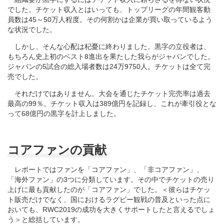
でした。チケット収入とはいっても、トップリーグの年間観客動
員数は45～50万人程度。その何割かは企業が買い取っているよう
な状況でした。
しかし、そんな心配は杞憂に終わりました。黒字の立役者は、
もちろん史上初のベスト8進出を果たした我らがジャパンでした。
ジャパンの5試合の総入場者数は24万9750人。チケットは全て完
売でした。
それだけではありません。大会を通じたチケット完売率は過去
最高の99％。チケット収入は389億円を記録し、これが牽引役とな
って68億円の黒字を計上しました。
コアファンの貢献
レポートではファンを「コアファン」、「非コアファン」、
「海外ファン」の3つに分類しています。その中でチケットの売り
上げに最も貢献したのが「コアファン」でした。＜彼らはチケッ
ト販売だけでなく、国におけるラグビー観戦の普及といった点に
おいても、RWC2019の成功を大きくサポートしたと言えるでしょ
う＞と総括しています。