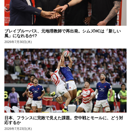
ブレイブルーパス、元地理教師で再出発。シムズHCは「新しい
風」になれるか!?
2026年7月30日(木)
日本、フランスに完敗で見えた課題。空中戦とモールに、どう対
応するか
2026年7月23日(木)