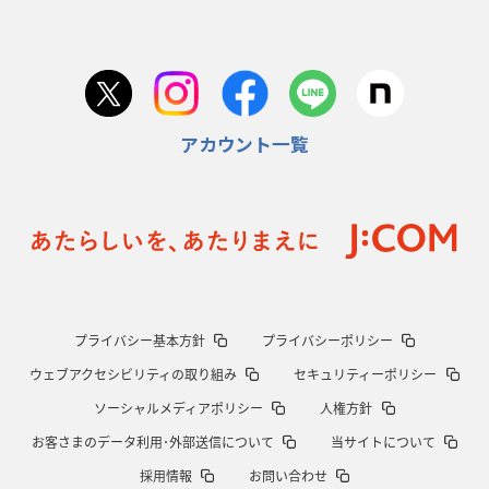
日本協会、35年W杯招致に立候補
「ノーサイドスピリット」前面に
2026年1月22日(木)更新
首位スピアーズ、充実の攻撃力
「湧き出る」パスでトライ量産
アカウント一覧
2026年1月15日(木)更新
明大「凡事徹底」で早大破り7年ぶりV
平翔太主将「スキのないチーム
に成長」
2026年1月8日(木)更新
スピアーズ牽引するスティーブンソン
ルディケ「15番はゲームドライバ
ー」
2025年12月25日(木)更新
プライバシー基本方針
プライバシーポリシー
相模原DB、「最後5分」をしのぎ切る
“神奈川ダービー”制して今季初白
ウェブアクセシビリティの取り組み
セキュリティーポリシー
星
ソーシャルメディアポリシー
人権方針
2025年12月18日(木)更新
お客さまのデータ利用･外部送信について
当サイトについて
46対0。ワイルドナイツ、衝撃の圧勝
伝統のディフェンスに“怖さ”を加
採用情報
お問い合わせ
味