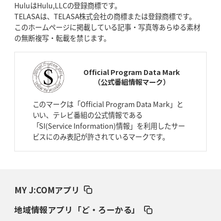
HuluはHulu,LLCの登録商標です。
2026年4月16日(木)更新
TELASAは、TELASA株式会社の商標または登録商標です。
BL東京「強化拠点」を「共有財産」に
新クラブハウスは「皆に開かれ
このホームページに掲載している記事・写真等あらゆる素材
た空間」
の無断複写・転載を禁じます。
2026年4月9日(木)更新
スティーラーズ、名門復活の足音
指揮官求める「ディフェンスの質」
Official Program Data Mark
（公式番組情報マーク）
2026年4月2日(木)更新
スピアーズ、王者撃破で再奪首
V奪還で守備の“恩師”に花道を
このマークは「Official Program Data Mark」と
いい、テレビ番組の公式情報である
2026年3月26日(木)更新
「SI(Service Information)情報」を利用したサー
AZ-COM丸和、リーグワンへ参入決定
「フィールド丸ごと計測機器」の
ビスにのみ表記が許されているマークです。
斬新性
2026年3月19日(木)更新
ワイルドナイツ、土壇場逆転の背景
稲垣啓太「特別なことはやらない」
MY J:COMアプリ
2026年3月12日(木)更新
地域情報アプリ「ど・ろーかる」
ダイナボアーズ、“逆輸入SO”三宅駿
「ニュージーランドのフレア（閃