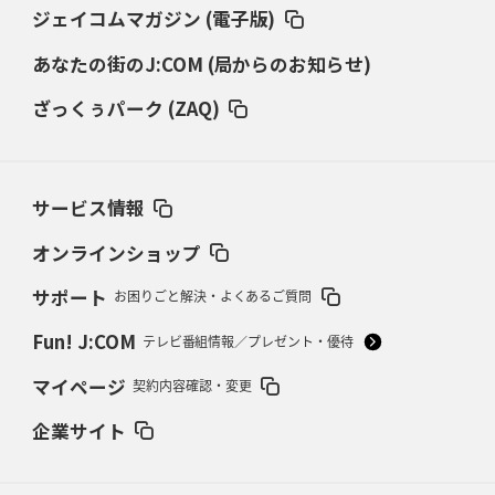
き）」
ジェイコムマガジン (電子版)
あなたの街のJ:COM (局からのお知らせ)
2026年3月5日(木)更新
仏レフリーが見た日本ラグビー
｢ディシプリンがありクリーン｣
ざっくぅパーク (ZAQ)
2026年2月26日(木)更新
ブラックラムズ、反則減で上位伺う
「ラフ」から「タフ」への意識改革
サービス情報
2026年2月19日(木)更新
37年女子W杯招致への課題と期待
「目標は聖地・秩父宮を満員に」
オンラインショップ
サポート
お困りごと解決・よくあるご質問
2026年2月12日(木)更新
ワイルドナイツ、無傷の開幕7連勝
「全然前に進まない」青い壁の底力
Fun! J:COM
テレビ番組情報／プレゼント・優待
2026年2月5日(木)更新
マイページ
契約内容確認・変更
27年豪州W杯、1次リーグは全て中5日
「フランスは中6日で日本戦」の
占い方
企業サイト
2026年1月29日(木)更新