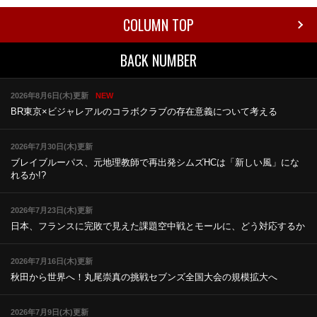
COLUMN TOP
BACK NUMBER
2026年8月6日(木)更新
NEW
BR東京×ビジャレアルのコラボ
クラブの存在意義について考える
2026年7月30日(木)更新
ブレイブルーパス、元地理教師で再出発
シムズHCは「新しい風」にな
れるか!?
2026年7月23日(木)更新
日本、フランスに完敗で見えた課題
空中戦とモールに、どう対応するか
2026年7月16日(木)更新
秋田から世界へ！丸尾崇真の挑戦
セブンズ全国大会の規模拡大へ
2026年7月9日(木)更新