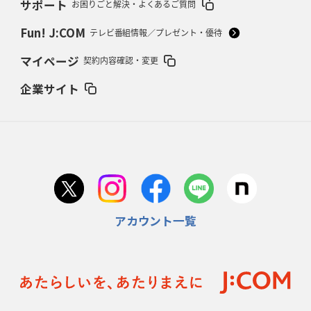
サポート
お困りごと解決・よくあるご質問
2026年2月5日(木)更新
27年豪州W杯、1次リーグは全て中5日
「フランスは中6日で日本戦」の
Fun! J:COM
テレビ番組情報／プレゼント・優待
占い方
マイページ
契約内容確認・変更
2026年1月29日(木)更新
日本協会、35年W杯招致に立候補
「ノーサイドスピリット」前面に
企業サイト
2026年1月22日(木)更新
首位スピアーズ、充実の攻撃力
「湧き出る」パスでトライ量産
2026年1月15日(木)更新
明大「凡事徹底」で早大破り7年ぶりV
平翔太主将「スキのないチーム
に成長」
アカウント一覧
2026年1月8日(木)更新
スピアーズ牽引するスティーブンソン
ルディケ「15番はゲームドライバ
ー」
2025年12月25日(木)更新
相模原DB、「最後5分」をしのぎ切る
“神奈川ダービー”制して今季初白