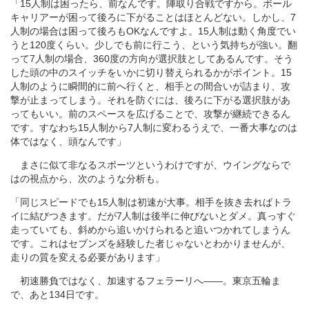
「15人制は困ったら、前なんです。陣取り合戦ですから。ボール
キャリアーが困って後ろに下がることはほとんどない。しかし、7
人制の場合は困って後ろもOKなんですよ。15人制は動く角度でい
うと120度くらい。少しでも前に行こう、という気持ちが強い。翻
って7人制の場合、360度の方向が選択肢としてあるんです。そう
した頭の中のスイッチをいかに切り替えられるかがポイント。15
人制のように瞬間的に前へ行くと、相手との間合いが詰まり、攻
撃が止まってしまう。それを防ぐには、後ろに下がる選択肢があ
ってもいい。前のスペースを広げることで、攻撃が継続できるん
です。すなわち15人制から7人制に変わるうえで、一番大事なのは
体ではなく、頭なんです」
まさに似て非なるスポーツというわけですが、ウイングならで
はの視点から、次のような分析も。
「同じスピードでも15人制は初速が大事。相手を抜き去ればトラ
イに結びつきます。だが7人制は後半に伸びないとダメ。真っすぐ
走っていても、斜めから追いかけられると追いつかれてしまうん
です。これはセブンズを経験した者じゃないとわかりませんが、
走りの質を変える必要があります」
初速勝負ではなく、加速するフェラーリへ――。東京五輪ま
で、あと134日です。