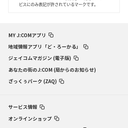
2026年3月19日(木)更新
ビスにのみ表記が許されているマークです。
ワイルドナイツ、土壇場逆転の背景
稲垣啓太「特別なことはやらない」
2026年3月12日(木)更新
ダイナボアーズ、“逆輸入SO”三宅駿
「ニュージーランドのフレア（閃
き）」
MY J:COMアプリ
地域情報アプリ「ど・ろーかる」
2026年3月5日(木)更新
仏レフリーが見た日本ラグビー
｢ディシプリンがありクリーン｣
ジェイコムマガジン (電子版)
あなたの街のJ:COM (局からのお知らせ)
2026年2月26日(木)更新
ブラックラムズ、反則減で上位伺う
「ラフ」から「タフ」への意識改革
ざっくぅパーク (ZAQ)
2026年2月19日(木)更新
37年女子W杯招致への課題と期待
「目標は聖地・秩父宮を満員に」
サービス情報
2026年2月12日(木)更新
ワイルドナイツ、無傷の開幕7連勝
「全然前に進まない」青い壁の底力
オンラインショップ