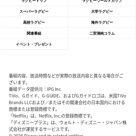
ラグビートップ
ラグビーワールドカップ
2026年6月4日(木)更新
スーパーラグビー
大学ラグビー
“泣き虫先生”こと山口良治氏死去
「信は力なり」骨太の教育方針
高校ラグビー
海外ラグビー
2026年5月28日(木)更新
関連番組
二宮清純コラム
東京SG、逆転トライで準決勝へ
明暗分けたBR東京、主将の選択
イベント・プレゼント
2026年5月21日(木)更新
狭山RG、ライチェル海遥スタッフ入り
女子代表元主将が挑む新たなミ
ッション
番組内容、放送時間などが実際の放送内容と異なる場合がご
ざいます。
2026年5月14日(木)更新
番組データ提供元：IPG Inc.
神戸、1位通過の立役者レタリック
リーグワン初、FWの「トライ王」
TiVo、Gガイド、G-GUIDE、およびGガイドロゴは、米国TiVo
Brands LLCおよび／またはその関連会社の日本国内における
2026年5月7日(木)更新
商標または登録商標です。
「悲運の闘将」宮地克実氏死去
熱血指導で埼玉WKの基礎築く
「Netflix」は、Netflix, Inc.の登録商標です。
「ディズニープラス」は、ウォルト・ディズニー・ジャパン株
2026年4月30日(木)更新
式会社が運営するサービスです。
BR東京、「ユニバーサルデー」の意義
「特別からノーマルへ」が最終
© 2026 Disney and its related entities