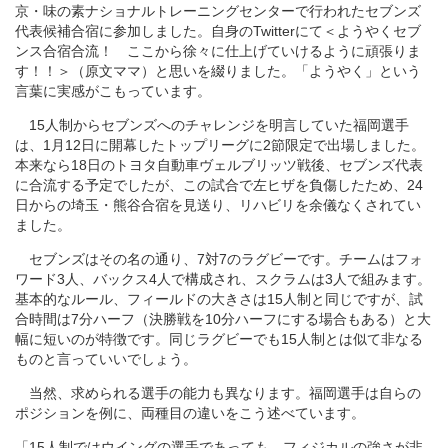
京・味の素ナショナルトレーニングセンターで行われたセブンズ
代表候補合宿に参加しました。自身のTwitterにて＜ようやくセブ
ンス合宿合流！ ここから徐々に仕上げていけるように頑張りま
す！！＞（原文ママ）と思いを綴りました。「ようやく」という
言葉に実感がこもっています。
15人制からセブンズへのチャレンジを明言していた福岡選手
は、1月12日に開幕したトップリーグに2節限定で出場しました。
本来なら18日のトヨタ自動車ヴェルブリッツ戦後、セブンズ代表
に合流する予定でしたが、この試合で左ヒザを負傷したため、24
日からの埼玉・熊谷合宿を見送り、リハビリを余儀なくされてい
ました。
セブンズはその名の通り、7対7のラグビーです。チームはフォ
ワード3人、バックス4人で構成され、スクラムは3人で組みます。
基本的なルール、フィールドの大きさは15人制と同じですが、試
合時間は7分ハーフ（決勝戦を10分ハーフにする場合もある）と大
幅に短いのが特徴です。同じラグビーでも15人制とは似て非なる
ものと言っていいでしょう。
当然、求められる選手の能力も異なります。福岡選手は自らの
ポジションを例に、両種目の違いをこう述べています。
「15人制ではウイングの選手であっても、フィジカルの強さが非