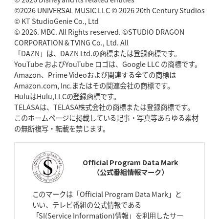
ゴール
©2026 UNIVERSAL MUSIC LLC © 2026 20th Century Studios
© KT StudioGenie Co., Ltd
2026年4月23日(木)更新
© 2026. MBC. All Rights reserved. ©STUDIO DRAGON
元代表ラピース、今季限りで引退
「クボタは10年いた自分のホーム」
CORPORATION & TVING Co., Ltd. All
「DAZN」は、DAZN Ltd.の商標または登録商標です。
YouTube およびYouTube ロゴは、Google LLC の商標です。
2026年4月16日(木)更新
Amazon、Prime Videoおよび関連する全ての商標は
BL東京「強化拠点」を「共有財産」に
新クラブハウスは「皆に開かれ
た空間」
Amazon.com, Inc.またはその関連会社の商標です。
HuluはHulu,LLCの登録商標です。
TELASAは、TELASA株式会社の商標または登録商標です。
2026年4月9日(木)更新
このホームページに掲載している記事・写真等あらゆる素材
スティーラーズ、名門復活の足音
指揮官求める「ディフェンスの質」
の無断複写・転載を禁じます。
2026年4月2日(木)更新
スピアーズ、王者撃破で再奪首
V奪還で守備の“恩師”に花道を
Official Program Data Mark
（公式番組情報マーク）
2026年3月26日(木)更新
AZ-COM丸和、リーグワンへ参入決定
「フィールド丸ごと計測機器」の
このマークは「Official Program Data Mark」と
斬新性
いい、テレビ番組の公式情報である
「SI(Service Information)情報」を利用したサー