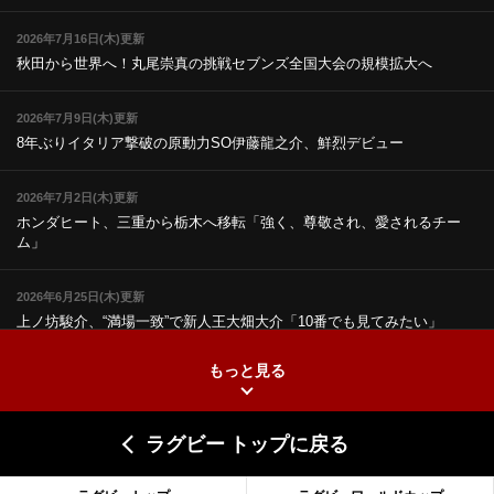
2026年7月16日(木)更新
秋田から世界へ！丸尾崇真の挑戦
セブンズ全国大会の規模拡大へ
2026年7月9日(木)更新
8年ぶりイタリア撃破の原動力
SO伊藤龍之介、鮮烈デビュー
2026年7月2日(木)更新
ホンダヒート、三重から栃木へ移転
「強く、尊敬され、愛されるチー
ム」
2026年6月25日(木)更新
上ノ坊駿介、“満場一致”で新人王
大畑大介「10番でも見てみたい」
もっと見る
2026年6月18日(木)更新
滑川剛人レフリー、早過ぎる引退
「27年W杯の主審、遠のいた夢」
ラグビー トップに戻る
2026年6月11日(木)更新
神戸、リーグワン初優勝の道のり
デイブ・レニーHCの功績と財産