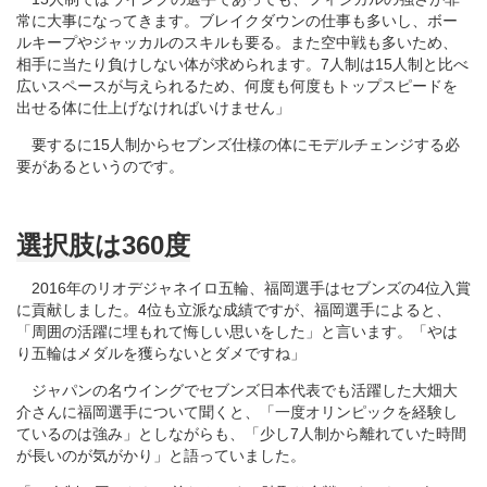
常に大事になってきます。ブレイクダウンの仕事も多いし、ボー
ルキープやジャッカルのスキルも要る。また空中戦も多いため、
相手に当たり負けしない体が求められます。7人制は15人制と比べ
広いスペースが与えられるため、何度も何度もトップスピードを
出せる体に仕上げなければいけません」
要するに15人制からセブンズ仕様の体にモデルチェンジする必
要があるというのです。
選択肢は360度
2016年のリオデジャネイロ五輪、福岡選手はセブンズの4位入賞
に貢献しました。4位も立派な成績ですが、福岡選手によると、
「周囲の活躍に埋もれて悔しい思いをした」と言います。「やは
り五輪はメダルを獲らないとダメですね」
ジャパンの名ウイングでセブンズ日本代表でも活躍した大畑大
介さんに福岡選手について聞くと、「一度オリンピックを経験し
ているのは強み」としながらも、「少し7人制から離れていた時間
が長いのが気がかり」と語っていました。