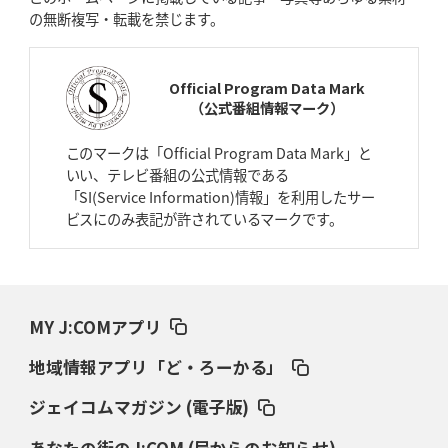
の無断複写・転載を禁じます。
2026年4月9日(木)更新
スティーラーズ、名門復活の足音
指揮官求める「ディフェンスの質」
Official Program Data Mark
（公式番組情報マーク）
2026年4月2日(木)更新
スピアーズ、王者撃破で再奪首
V奪還で守備の“恩師”に花道を
このマークは「Official Program Data Mark」と
いい、テレビ番組の公式情報である
2026年3月26日(木)更新
「SI(Service Information)情報」を利用したサー
AZ-COM丸和、リーグワンへ参入決定
「フィールド丸ごと計測機器」の
ビスにのみ表記が許されているマークです。
斬新性
2026年3月19日(木)更新
ワイルドナイツ、土壇場逆転の背景
稲垣啓太「特別なことはやらない」
MY J:COMアプリ
2026年3月12日(木)更新
地域情報アプリ「ど・ろーかる」
ダイナボアーズ、“逆輸入SO”三宅駿
「ニュージーランドのフレア（閃
き）」
ジェイコムマガジン (電子版)
あなたの街のJ:COM (局からのお知らせ)
2026年3月5日(木)更新