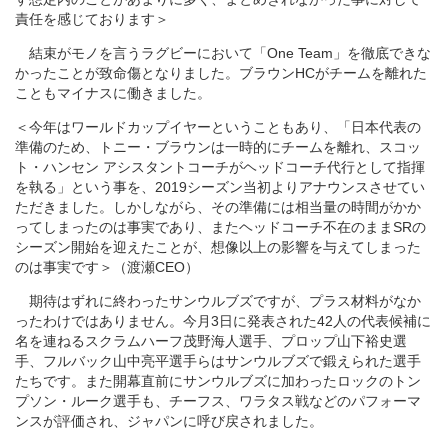
責任を感じております＞
結束がモノを言うラグビーにおいて「One Team」を徹底できな
かったことが致命傷となりました。ブラウンHCがチームを離れた
こともマイナスに働きました。
＜今年はワールドカップイヤーということもあり、「日本代表の
準備のため、トニー・ブラウンは一時的にチームを離れ、スコッ
ト・ハンセン アシスタントコーチがヘッドコーチ代行として指揮
を執る」という事を、2019シーズン当初よりアナウンスさせてい
ただきました。しかしながら、その準備には相当量の時間がかか
ってしまったのは事実であり、またヘッドコーチ不在のままSRの
シーズン開始を迎えたことが、想像以上の影響を与えてしまった
のは事実です＞（渡瀬CEO）
期待はずれに終わったサンウルブズですが、プラス材料がなか
ったわけではありません。今月3日に発表された42人の代表候補に
名を連ねるスクラムハーフ茂野海人選手、プロップ山下裕史選
手、フルバック山中亮平選手らはサンウルブズで鍛えられた選手
たちです。また開幕直前にサンウルブズに加わったロックのトン
プソン・ルーク選手も、チーフス、ワラタス戦などのパフォーマ
ンスが評価され、ジャパンに呼び戻されました。