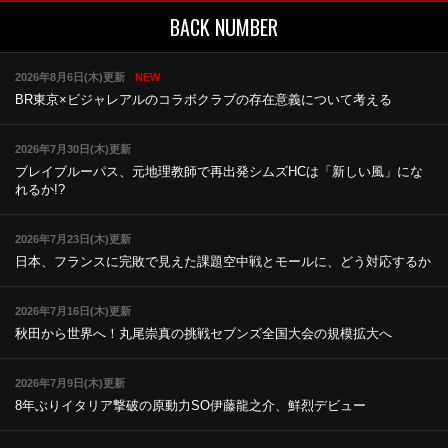
BACK NUMBER
2026年8月6日(木)更新
NEW
BR東京×ビジャレアルのコラボ
クラブの存在意義について考える
2026年7月30日(木)更新
ブレイブルーパス、元地理教師で再出発
シムズHCは「新しい風」にな
れるか!?
2026年7月23日(木)更新
日本、フランスに完敗で見えた課題
空中戦とモールに、どう対応するか
2026年7月16日(木)更新
秋田から世界へ！丸尾崇真の挑戦
セブンズ全国大会の規模拡大へ
2026年7月9日(木)更新
8年ぶりイタリア撃破の原動力
SO伊藤龍之介、鮮烈デビュー