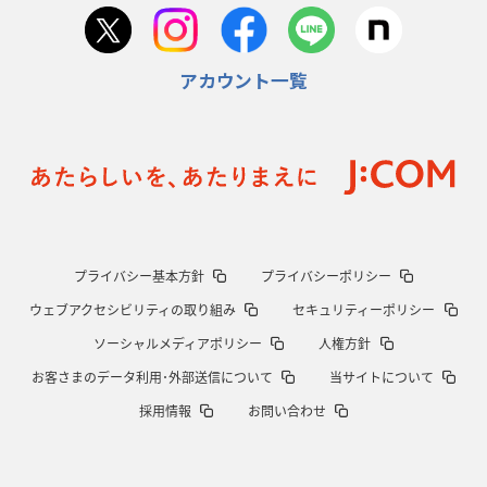
首位スピアーズ、充実の攻撃力
「湧き出る」パスでトライ量産
アカウント一覧
2026年1月15日(木)更新
明大「凡事徹底」で早大破り7年ぶりV
平翔太主将「スキのないチーム
に成長」
2026年1月8日(木)更新
スピアーズ牽引するスティーブンソン
ルディケ「15番はゲームドライバ
ー」
2025年12月25日(木)更新
プライバシー基本方針
プライバシーポリシー
相模原DB、「最後5分」をしのぎ切る
“神奈川ダービー”制して今季初白
ウェブアクセシビリティの取り組み
セキュリティーポリシー
星
ソーシャルメディアポリシー
人権方針
2025年12月18日(木)更新
お客さまのデータ利用･外部送信について
当サイトについて
46対0。ワイルドナイツ、衝撃の圧勝
伝統のディフェンスに“怖さ”を加
採用情報
お問い合わせ
味
2025年12月11日(木)更新