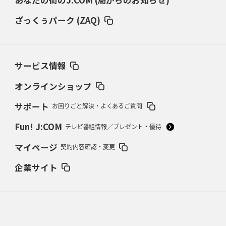
仏レフリーが見た日本ラグビー
｢ディシプリンがありクリーン｣
ざっくぅパーク (ZAQ)
2026年2月26日(木)更新
ブラックラムズ、反則減で上位伺う
「ラフ」から「タフ」への意識改革
サービス情報
2026年2月19日(木)更新
37年女子W杯招致への課題と期待
「目標は聖地・秩父宮を満員に」
オンラインショップ
サポート
お困りごと解決・よくあるご質問
2026年2月12日(木)更新
ワイルドナイツ、無傷の開幕7連勝
「全然前に進まない」青い壁の底力
Fun! J:COM
テレビ番組情報／プレゼント・優待
2026年2月5日(木)更新
マイページ
契約内容確認・変更
27年豪州W杯、1次リーグは全て中5日
「フランスは中6日で日本戦」の
占い方
企業サイト
2026年1月29日(木)更新
日本協会、35年W杯招致に立候補
「ノーサイドスピリット」前面に
2026年1月22日(木)更新