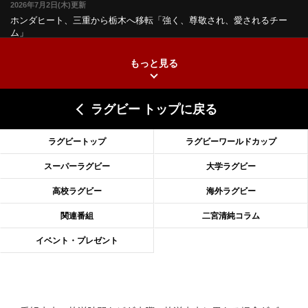
2026年7月2日(木)更新
ホンダヒート、三重から栃木へ移転
「強く、尊敬され、愛されるチー
ム」
もっと見る
2026年6月25日(木)更新
上ノ坊駿介、“満場一致”で新人王
大畑大介「10番でも見てみたい」
ラグビー トップに戻る
2026年6月18日(木)更新
滑川剛人レフリー、早過ぎる引退
「27年W杯の主審、遠のいた夢」
ラグビートップ
ラグビーワールドカップ
2026年6月11日(木)更新
スーパーラグビー
大学ラグビー
神戸、リーグワン初優勝の道のり
デイブ・レニーHCの功績と財産
高校ラグビー
海外ラグビー
2026年6月4日(木)更新
関連番組
二宮清純コラム
“泣き虫先生”こと山口良治氏死去
「信は力なり」骨太の教育方針
イベント・プレゼント
2026年5月28日(木)更新
東京SG、逆転トライで準決勝へ
明暗分けたBR東京、主将の選択