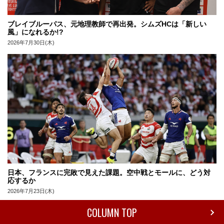
ブレイブルーパス、元地理教師で再出発。シムズHCは「新しい
風」になれるか!?
2026年7月30日(木)
日本、フランスに完敗で見えた課題。空中戦とモールに、どう対
応するか
2026年7月23日(木)
COLUMN TOP