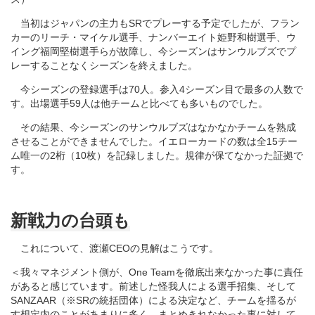
当初はジャパンの主力もSRでプレーする予定でしたが、フラン
カーのリーチ・マイケル選手、ナンバーエイト姫野和樹選手、ウ
イング福岡堅樹選手らが故障し、今シーズンはサンウルブズでプ
レーすることなくシーズンを終えました。
今シーズンの登録選手は70人。参入4シーズン目で最多の人数で
す。出場選手59人は他チームと比べても多いものでした。
その結果、今シーズンのサンウルブズはなかなかチームを熟成
させることができませんでした。イエローカードの数は全15チー
ム唯一の2桁（10枚）を記録しました。規律が保てなかった証拠で
す。
新戦力の台頭も
これについて、渡瀬CEOの見解はこうです。
＜我々マネジメント側が、One Teamを徹底出来なかった事に責任
があると感じています。前述した怪我人による選手招集、そして
SANZAAR（※SRの統括団体）による決定など、チームを揺るが
す想定内のことがあまりに多く、まとめきれなかった事に対して