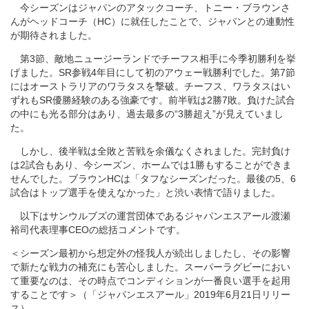
今シーズンはジャパンのアタックコーチ、トニー・ブラウンさ
んがヘッドコーチ（HC）に就任したことで、ジャパンとの連動性
が期待されました。
第3節、敵地ニュージーランドでチーフス相手に今季初勝利を挙
げました。SR参戦4年目にして初のアウェー戦勝利でした。第7節
にはオーストラリアのワラタスを撃破。チーフス、ワラタスはい
ずれもSR優勝経験のある強豪です。前半戦は2勝7敗。負けた試合
の中にも光る部分はあり、過去最多の“3勝超え”が見えていまし
た。
しかし、後半戦は全敗と苦戦を余儀なくされました。完封負け
は2試合もあり、今シーズン、ホームでは1勝もすることができま
せんでした。ブラウンHCは「タフなシーズンだった。最後の5、6
試合はトップ選手を使えなかった」と渋い表情で語りました。
以下はサンウルブズの運営団体であるジャパンエスアール渡瀬
裕司代表理事CEOの総括コメントです。
＜シーズン最初から想定外の怪我人が続出しましたし、その影響
で新たな戦力の補充にも苦心しました。スーパーラグビーにおい
て重要なのは、その時点でコンディションが一番良い選手を起用
することです＞（「ジャパンエスアール」2019年6月21日リリー
ス）