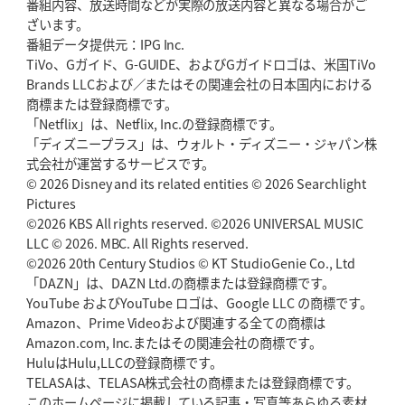
番組内容、放送時間などが実際の放送内容と異なる場合がご
2026年5月21日(木)更新
ざいます。
狭山RG、ライチェル海遥スタッフ入り
女子代表元主将が挑む新たなミ
番組データ提供元：IPG Inc.
ッション
TiVo、Gガイド、G-GUIDE、およびGガイドロゴは、米国TiVo
Brands LLCおよび／またはその関連会社の日本国内における
2026年5月14日(木)更新
商標または登録商標です。
神戸、1位通過の立役者レタリック
リーグワン初、FWの「トライ王」
「Netflix」は、Netflix, Inc.の登録商標です。
「ディズニープラス」は、ウォルト・ディズニー・ジャパン株
2026年5月7日(木)更新
式会社が運営するサービスです。
「悲運の闘将」宮地克実氏死去
熱血指導で埼玉WKの基礎築く
© 2026 Disney and its related entities © 2026 Searchlight
Pictures
©2026 KBS All rights reserved. ©2026 UNIVERSAL MUSIC
2026年4月30日(木)更新
BR東京、「ユニバーサルデー」の意義
LLC © 2026. MBC. All Rights reserved.
「特別からノーマルへ」が最終
ゴール
©2026 20th Century Studios © KT StudioGenie Co., Ltd
「DAZN」は、DAZN Ltd.の商標または登録商標です。
YouTube およびYouTube ロゴは、Google LLC の商標です。
2026年4月23日(木)更新
Amazon、Prime Videoおよび関連する全ての商標は
元代表ラピース、今季限りで引退
「クボタは10年いた自分のホーム」
Amazon.com, Inc.またはその関連会社の商標です。
HuluはHulu,LLCの登録商標です。
2026年4月16日(木)更新
TELASAは、TELASA株式会社の商標または登録商標です。
BL東京「強化拠点」を「共有財産」に
新クラブハウスは「皆に開かれ
このホームページに掲載している記事・写真等あらゆる素材
た空間」