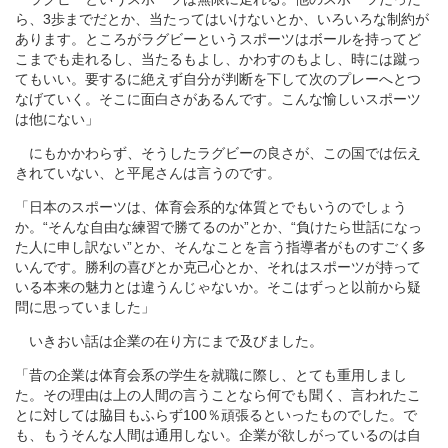
ら、3歩までだとか、当たってはいけないとか、いろいろな制約が
あります。ところがラグビーというスポーツはボールを持ってど
こまでも走れるし、当たるもよし、かわすのもよし、時には蹴っ
てもいい。要するに絶えず自分が判断を下して次のプレーへとつ
なげていく。そこに面白さがあるんです。こんな愉しいスポーツ
は他にない」
にもかかわらず、そうしたラグビーの良さが、この国では伝え
きれていない、と平尾さんは言うのです。
「日本のスポーツは、体育会系的な体質とでもいうのでしょう
か。“そんな自由な練習で勝てるのか”とか、“負けたら世話になっ
た人に申し訳ない”とか、そんなことを言う指導者がものすごく多
いんです。勝利の喜びとか克己心とか、それはスポーツが持って
いる本来の魅力とは違うんじゃないか。そこはずっと以前から疑
問に思っていました」
いきおい話は企業の在り方にまで及びました。
「昔の企業は体育会系の学生を就職に際し、とても重用しまし
た。その理由は上の人間の言うことなら何でも聞く、言われたこ
とに対しては脇目もふらず100％頑張るといったものでした。で
も、もうそんな人間は通用しない。企業が欲しがっているのは自