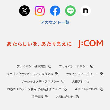
2026年1月22日(木)更新
首位スピアーズ、充実の攻撃力
「湧き出る」パスでトライ量産
アカウント一覧
2026年1月15日(木)更新
明大「凡事徹底」で早大破り7年ぶりV
平翔太主将「スキのないチーム
に成長」
2026年1月8日(木)更新
スピアーズ牽引するスティーブンソン
ルディケ「15番はゲームドライバ
ー」
2025年12月25日(木)更新
プライバシー基本方針
プライバシーポリシー
相模原DB、「最後5分」をしのぎ切る
“神奈川ダービー”制して今季初白
ウェブアクセシビリティの取り組み
セキュリティーポリシー
星
ソーシャルメディアポリシー
人権方針
2025年12月18日(木)更新
お客さまのデータ利用･外部送信について
当サイトについて
46対0。ワイルドナイツ、衝撃の圧勝
伝統のディフェンスに“怖さ”を加
採用情報
お問い合わせ
味
2025年12月11日(木)更新