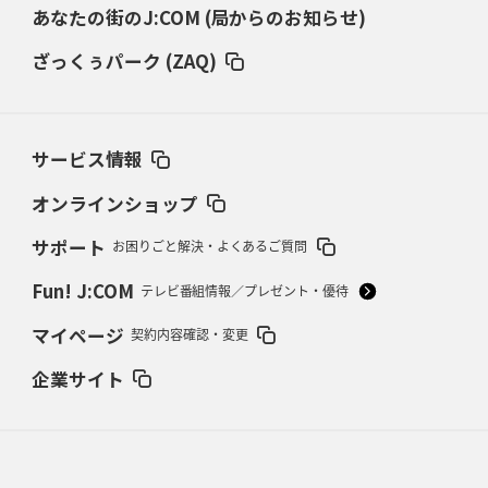
あなたの街のJ:COM (局からのお知らせ)
2026年3月5日(木)更新
仏レフリーが見た日本ラグビー
｢ディシプリンがありクリーン｣
ざっくぅパーク (ZAQ)
2026年2月26日(木)更新
ブラックラムズ、反則減で上位伺う
「ラフ」から「タフ」への意識改革
サービス情報
2026年2月19日(木)更新
37年女子W杯招致への課題と期待
「目標は聖地・秩父宮を満員に」
オンラインショップ
サポート
お困りごと解決・よくあるご質問
2026年2月12日(木)更新
ワイルドナイツ、無傷の開幕7連勝
「全然前に進まない」青い壁の底力
Fun! J:COM
テレビ番組情報／プレゼント・優待
2026年2月5日(木)更新
マイページ
契約内容確認・変更
27年豪州W杯、1次リーグは全て中5日
「フランスは中6日で日本戦」の
占い方
企業サイト
2026年1月29日(木)更新
日本協会、35年W杯招致に立候補
「ノーサイドスピリット」前面に