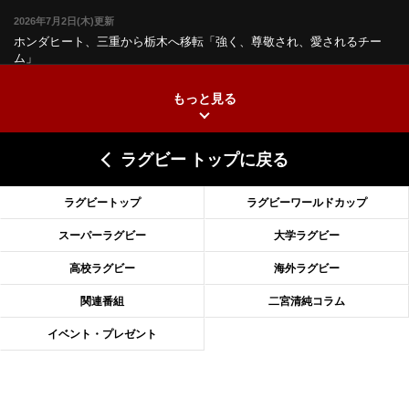
2026年7月2日(木)更新
ホンダヒート、三重から栃木へ移転
「強く、尊敬され、愛されるチー
ム」
もっと見る
2026年6月25日(木)更新
上ノ坊駿介、“満場一致”で新人王
大畑大介「10番でも見てみたい」
ラグビー トップに戻る
2026年6月18日(木)更新
滑川剛人レフリー、早過ぎる引退
「27年W杯の主審、遠のいた夢」
ラグビートップ
ラグビーワールドカップ
2026年6月11日(木)更新
スーパーラグビー
大学ラグビー
神戸、リーグワン初優勝の道のり
デイブ・レニーHCの功績と財産
高校ラグビー
海外ラグビー
2026年6月4日(木)更新
関連番組
二宮清純コラム
“泣き虫先生”こと山口良治氏死去
「信は力なり」骨太の教育方針
イベント・プレゼント
2026年5月28日(木)更新
東京SG、逆転トライで準決勝へ
明暗分けたBR東京、主将の選択