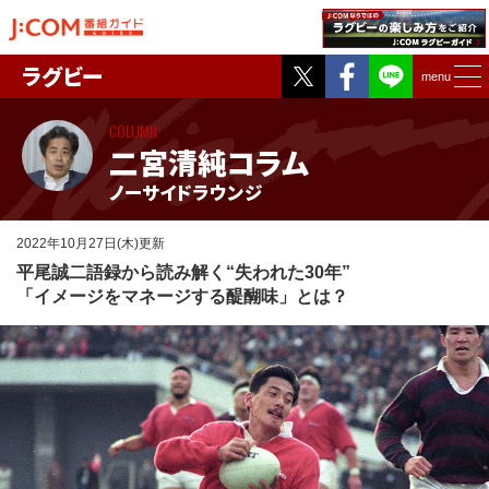
Twitter
Facebook
ラグビー
menu
COLUMN
二宮清純コラム
ノーサイドラウンジ
2022年10月27日(木)更新
平尾誠二語録から読み解く“失われた30年”
「イメージをマネージする醍醐味」とは？