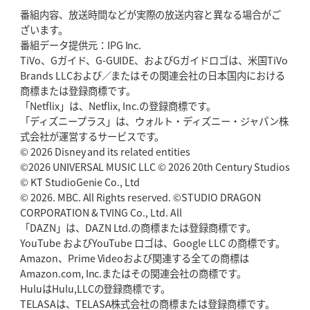
番組内容、放送時間などが実際の放送内容と異なる場合がご
2026年5月21日(木)更新
ざいます。
狭山RG、ライチェル海遥スタッフ入り
女子代表元主将が挑む新たなミ
番組データ提供元：IPG Inc.
ッション
TiVo、Gガイド、G-GUIDE、およびGガイドロゴは、米国TiVo
Brands LLCおよび／またはその関連会社の日本国内における
2026年5月14日(木)更新
商標または登録商標です。
神戸、1位通過の立役者レタリック
リーグワン初、FWの「トライ王」
「Netflix」は、Netflix, Inc.の登録商標です。
「ディズニープラス」は、ウォルト・ディズニー・ジャパン株
2026年5月7日(木)更新
式会社が運営するサービスです。
「悲運の闘将」宮地克実氏死去
熱血指導で埼玉WKの基礎築く
© 2026 Disney and its related entities
©2026 UNIVERSAL MUSIC LLC © 2026 20th Century Studios
© KT StudioGenie Co., Ltd
2026年4月30日(木)更新
BR東京、「ユニバーサルデー」の意義
© 2026. MBC. All Rights reserved. ©STUDIO DRAGON
「特別からノーマルへ」が最終
ゴール
CORPORATION & TVING Co., Ltd. All
「DAZN」は、DAZN Ltd.の商標または登録商標です。
YouTube およびYouTube ロゴは、Google LLC の商標です。
2026年4月23日(木)更新
Amazon、Prime Videoおよび関連する全ての商標は
元代表ラピース、今季限りで引退
「クボタは10年いた自分のホーム」
Amazon.com, Inc.またはその関連会社の商標です。
HuluはHulu,LLCの登録商標です。
2026年4月16日(木)更新
TELASAは、TELASA株式会社の商標または登録商標です。
BL東京「強化拠点」を「共有財産」に
新クラブハウスは「皆に開かれ