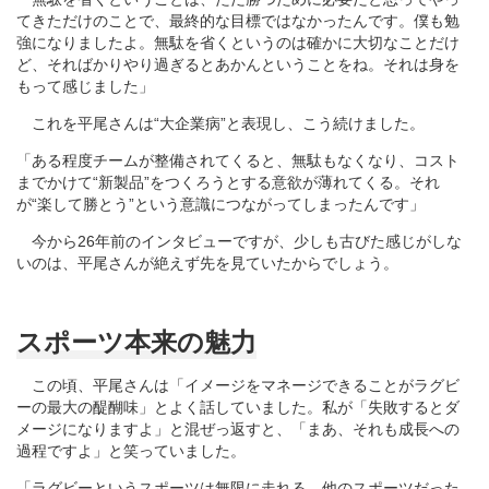
てきただけのことで、最終的な目標ではなかったんです。僕も勉
強になりましたよ。無駄を省くというのは確かに大切なことだけ
ど、そればかりやり過ぎるとあかんということをね。それは身を
もって感じました」
これを平尾さんは“大企業病”と表現し、こう続けました。
「ある程度チームが整備されてくると、無駄もなくなり、コスト
までかけて“新製品”をつくろうとする意欲が薄れてくる。それ
が“楽して勝とう”という意識につながってしまったんです」
今から26年前のインタビューですが、少しも古びた感じがしな
いのは、平尾さんが絶えず先を見ていたからでしょう。
スポーツ本来の魅力
この頃、平尾さんは「イメージをマネージできることがラグビ
ーの最大の醍醐味」とよく話していました。私が「失敗するとダ
メージになりますよ」と混ぜっ返すと、「まあ、それも成長への
過程ですよ」と笑っていました。
「ラグビーというスポーツは無限に走れる。他のスポーツだった