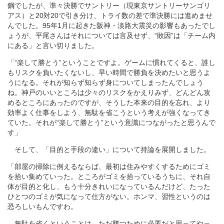
鋼でしたが、準々決勝でサントリー（現東京サントリーサンゴリ
アス）と20対20で引き分け、トライ数の差で準決勝には進めませ
んでした。95年1月に起きた阪神・淡路大震災の影響もあったでし
ょうが、平尾さんはそれについては言及せず、“敗因”は「チーム内
にある」と言い切りました。
「“楽して勝とう”ということですよ。ゲームに慣れてくると、誰し
もリスクを負いたくないし、早い時間で勝負を決めたいと思うよ
うになる。それが知らず知らず身についてしまったんでしょう
ね。神戸のいいところは少々のリスクをかえりみず、どんどん攻
めるところにあったのですが、そうした本来の目的を忘れ、より
効率よく仕事をしよう、無駄を省こうという考えが強くなってき
ていた。それが“楽して勝とう”という意識につながったと思うんで
す」
そして、「目的と手段の違い」について持論を展開しました。
「部屋の掃除に例えるならば、最初は住みやすくするためにゴミ
を拾い集めていった。ところがゴミを拾っているうちに、それ自
体が目的と化し、もう十分きれいになっているんだけど、たった
ひとつのゴミが気になって仕方がない。ホンマ、習性というのは
恐ろしいもんですわ。
無駄を省くということは、ただ勝つために必要だと思ってやっ