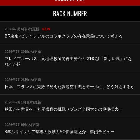
BACK NUMBER
2026年8月6日(木)更新
NEW
BR東京×ビジャレアルのコラボ
クラブの存在意義について考える
2026年7月30日(木)更新
ブレイブルーパス、元地理教師で再出発
シムズHCは「新しい風」にな
れるか!?
2026年7月23日(木)更新
日本、フランスに完敗で見えた課題
空中戦とモールに、どう対応するか
2026年7月16日(木)更新
秋田から世界へ！丸尾崇真の挑戦
セブンズ全国大会の規模拡大へ
2026年7月9日(木)更新
8年ぶりイタリア撃破の原動力
SO伊藤龍之介、鮮烈デビュー