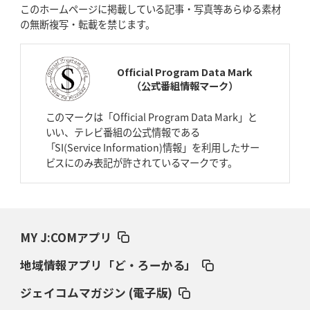
このホームページに掲載している記事・写真等あらゆる素材
た空間」
の無断複写・転載を禁じます。
2026年4月9日(木)更新
スティーラーズ、名門復活の足音
指揮官求める「ディフェンスの質」
Official Program Data Mark
（公式番組情報マーク）
2026年4月2日(木)更新
スピアーズ、王者撃破で再奪首
V奪還で守備の“恩師”に花道を
このマークは「Official Program Data Mark」と
いい、テレビ番組の公式情報である
2026年3月26日(木)更新
「SI(Service Information)情報」を利用したサー
AZ-COM丸和、リーグワンへ参入決定
「フィールド丸ごと計測機器」の
ビスにのみ表記が許されているマークです。
斬新性
2026年3月19日(木)更新
ワイルドナイツ、土壇場逆転の背景
稲垣啓太「特別なことはやらない」
MY J:COMアプリ
2026年3月12日(木)更新
地域情報アプリ「ど・ろーかる」
ダイナボアーズ、“逆輸入SO”三宅駿
「ニュージーランドのフレア（閃
き）」
ジェイコムマガジン (電子版)