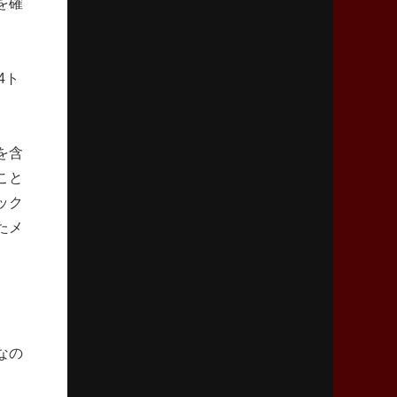
を確
リーグワン初、FWの「トライ王」
2026年5月7日(木)更新
4ト
「悲運の闘将」宮地克実氏死去
熱血指導で埼玉WKの基礎築く
2026年4月30日(木)更新
を含
BR東京、「ユニバーサルデー」の意義
こと
「特別からノーマルへ」が最終ゴール
ック
たメ
2026年4月23日(木)更新
元代表ラピース、今季限りで引退
「クボタは10年いた自分のホーム」
2026年4月16日(木)更新
BL東京「強化拠点」を「共有財産」に
なの
新クラブハウスは「皆に開かれた空間」