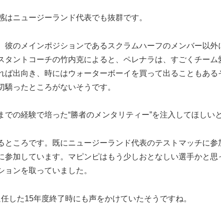
感はニュージーランド代表でも抜群です。
。彼のメインポジションであるスクラムハーフのメンバー以外
スタントコーチの竹内克によると、ペレナラは、すごくチーム
れば出向き、時にはウォーターボーイを買って出ることもある
切驕ったところがないそうです。
までの経験で培った“勝者のメンタリティー”を注入してほしい
るところです。既にニュージーランド代表のテストマッチに参
に参加しています。マピンピはもう少しおとなしい選手かと思
ションを取っていました。
任した15年度終了時にも声をかけていたそうですね。