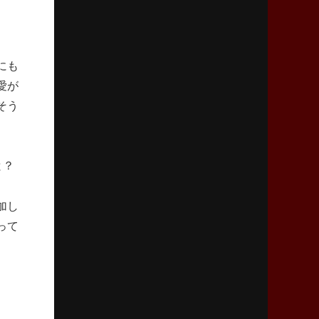
2026年4月9日(木)更新
スティーラーズ、名門復活の足音
指揮官求める「ディフェンスの質」
にも
2026年4月2日(木)更新
愛が
スピアーズ、王者撃破で再奪首
そう
V奪還で守備の“恩師”に花道を
2026年3月26日(木)更新
と？
AZ-COM丸和、リーグワンへ参入決定
「フィールド丸ごと計測機器」の斬新性
加し
って
2026年3月19日(木)更新
ワイルドナイツ、土壇場逆転の背景
稲垣啓太「特別なことはやらない」
2026年3月12日(木)更新
ダイナボアーズ、“逆輸入SO”三宅駿