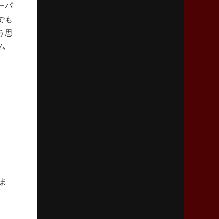
ーパ
「ニュージーランドのフレア（閃き）」
でも
う思
2026年3月5日(木)更新
仏レフリーが見た日本ラグビー
ム
｢ディシプリンがありクリーン｣
2026年2月26日(木)更新
ブラックラムズ、反則減で上位伺う
「ラフ」から「タフ」への意識改革
2026年2月19日(木)更新
37年女子W杯招致への課題と期待
「目標は聖地・秩父宮を満員に」
2026年2月12日(木)更新
ま
ワイルドナイツ、無傷の開幕7連勝
「全然前に進まない」青い壁の底力