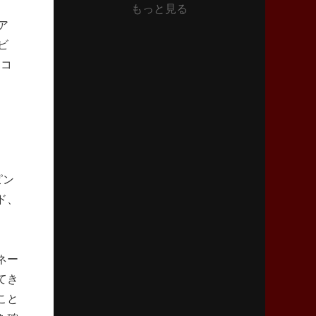
もっと見る
2026年6月11日(木)更新
ア
神戸、リーグワン初優勝の道のり
デイブ・レニーHCの功績と財産
ビ
ドコ
2026年6月4日(木)更新
“泣き虫先生”こと山口良治氏死去
「信は力なり」骨太の教育方針
2026年5月28日(木)更新
東京SG、逆転トライで準決勝へ
ピン
明暗分けたBR東京、主将の選択
ド、
2026年5月21日(木)更新
狭山RG、ライチェル海遥スタッフ入り
女子代表元主将が挑む新たなミッション
ネー
てき
2026年5月14日(木)更新
こと
神戸、1位通過の立役者レタリック