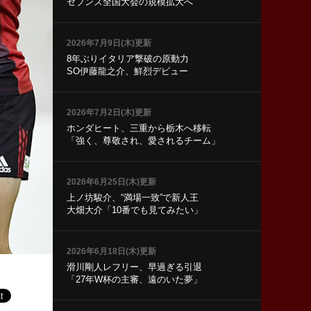
セブンズ全国大会の規模拡大へ
2026年7月9日(木)更新
8年ぶりイタリア撃破の原動力
SO伊藤龍之介、鮮烈デビュー
2026年7月2日(木)更新
ホンダヒート、三重から栃木へ移転
「強く、尊敬され、愛されるチーム」
2026年6月25日(木)更新
上ノ坊駿介、“満場一致”で新人王
大畑大介「10番でも見てみたい」
2026年6月18日(木)更新
滑川剛人レフリー、早過ぎる引退
「27年W杯の主審、遠のいた夢」