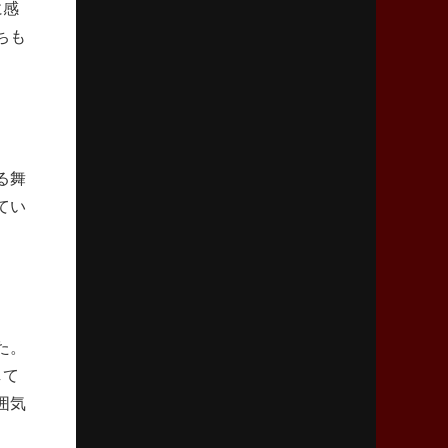
に感
2026年2月5日(木)更新
ちも
27年豪州W杯、1次リーグは全て中5日
「フランスは中6日で日本戦」の占い方
2026年1月29日(木)更新
日本協会、35年W杯招致に立候補
「ノーサイドスピリット」前面に
る舞
てい
2026年1月22日(木)更新
首位スピアーズ、充実の攻撃力
「湧き出る」パスでトライ量産
2026年1月15日(木)更新
明大「凡事徹底」で早大破り7年ぶりV
た。
平翔太主将「スキのないチームに成長」
して
囲気
2026年1月8日(木)更新
スピアーズ牽引するスティーブンソン