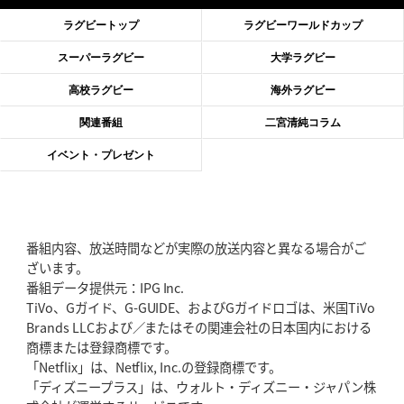
滑川剛人レフリー、早過ぎる引退
「27年W杯の主審、遠のいた夢」
ラグビートップ
ラグビーワールドカップ
2026年6月11日(木)更新
スーパーラグビー
大学ラグビー
神戸、リーグワン初優勝の道のり
デイブ・レニーHCの功績と財産
高校ラグビー
海外ラグビー
2026年6月4日(木)更新
関連番組
二宮清純コラム
“泣き虫先生”こと山口良治氏死去
「信は力なり」骨太の教育方針
イベント・プレゼント
2026年5月28日(木)更新
東京SG、逆転トライで準決勝へ
明暗分けたBR東京、主将の選択
番組内容、放送時間などが実際の放送内容と異なる場合がご
2026年5月21日(木)更新
ざいます。
狭山RG、ライチェル海遥スタッフ入り
女子代表元主将が挑む新たなミ
番組データ提供元：IPG Inc.
ッション
TiVo、Gガイド、G-GUIDE、およびGガイドロゴは、米国TiVo
Brands LLCおよび／またはその関連会社の日本国内における
2026年5月14日(木)更新
商標または登録商標です。
神戸、1位通過の立役者レタリック
リーグワン初、FWの「トライ王」
「Netflix」は、Netflix, Inc.の登録商標です。
「ディズニープラス」は、ウォルト・ディズニー・ジャパン株
2026年5月7日(木)更新