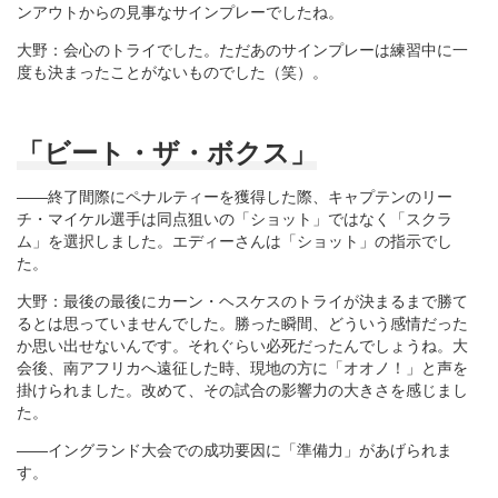
ンアウトからの見事なサインプレーでしたね。
大野：会心のトライでした。ただあのサインプレーは練習中に一
度も決まったことがないものでした（笑）。
「ビート・ザ・ボクス」
――終了間際にペナルティーを獲得した際、キャプテンのリー
チ・マイケル選手は同点狙いの「ショット」ではなく「スクラ
ム」を選択しました。エディーさんは「ショット」の指示でし
た。
大野：最後の最後にカーン・ヘスケスのトライが決まるまで勝て
るとは思っていませんでした。勝った瞬間、どういう感情だった
か思い出せないんです。それぐらい必死だったんでしょうね。大
会後、南アフリカへ遠征した時、現地の方に「オオノ！」と声を
掛けられました。改めて、その試合の影響力の大きさを感じまし
た。
――イングランド大会での成功要因に「準備力」があげられま
す。