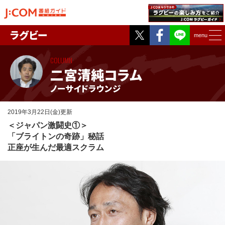
Twitter
Facebook
ラグビー
menu
COLUMN
二宮清純コラム
ノーサイドラウンジ
2019年3月22日(金)更新
＜ジャパン激闘史①＞
「ブライトンの奇跡」秘話
正座が生んだ最適スクラム