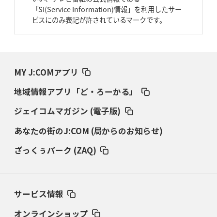
2026年3月26日(木)更新
「SI(Service Information)情報」を利用したサー
AZ-COM丸和、リーグワンへ参入決定
「フィールド丸ごと計測機器」の
ビスにのみ表記が許されているマークです。
斬新性
2026年3月19日(木)更新
ワイルドナイツ、土壇場逆転の背景
稲垣啓太「特別なことはやらない」
MY J:COMアプリ
2026年3月12日(木)更新
地域情報アプリ「ど・ろーかる」
ダイナボアーズ、“逆輸入SO”三宅駿
「ニュージーランドのフレア（閃
き）」
ジェイコムマガジン (電子版)
あなたの街のJ:COM (局からのお知らせ)
2026年3月5日(木)更新
仏レフリーが見た日本ラグビー
｢ディシプリンがありクリーン｣
ざっくぅパーク (ZAQ)
2026年2月26日(木)更新
ブラックラムズ、反則減で上位伺う
「ラフ」から「タフ」への意識改革
サービス情報
2026年2月19日(木)更新
37年女子W杯招致への課題と期待
「目標は聖地・秩父宮を満員に」
オンラインショップ