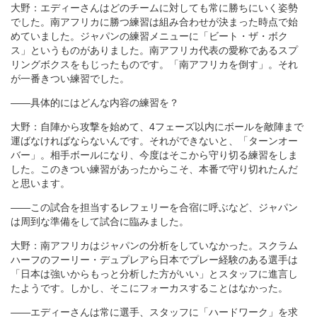
大野：エディーさんはどのチームに対しても常に勝ちにいく姿勢
でした。南アフリカに勝つ練習は組み合わせが決まった時点で始
めていました。ジャパンの練習メニューに「ビート・ザ・ボク
ス」というものがありました。南アフリカ代表の愛称であるスプ
リングボクスをもじったものです。「南アフリカを倒す」。それ
が一番きつい練習でした。
――具体的にはどんな内容の練習を？
大野：自陣から攻撃を始めて、4フェーズ以内にボールを敵陣まで
運ばなければならないんです。それができないと、「ターンオー
バー」。相手ボールになり、今度はそこから守り切る練習をしま
した。このきつい練習があったからこそ、本番で守り切れたんだ
と思います。
――この試合を担当するレフェリーを合宿に呼ぶなど、ジャパン
は周到な準備をして試合に臨みました。
大野：南アフリカはジャパンの分析をしていなかった。スクラム
ハーフのフーリー・デュプレアら日本でプレー経験のある選手は
「日本は強いからもっと分析した方がいい」とスタッフに進言し
たようです。しかし、そこにフォーカスすることはなかった。
――エディーさんは常に選手、スタッフに「ハードワーク」を求