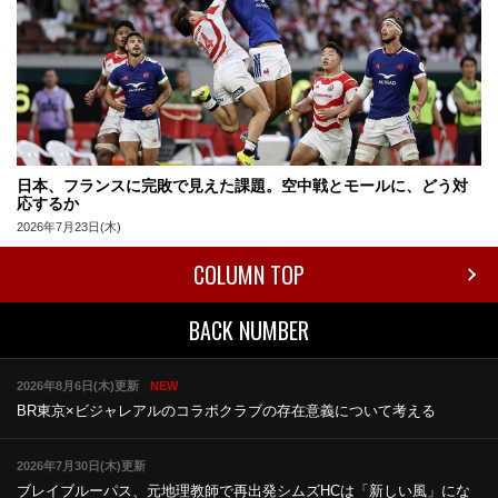
日本、フランスに完敗で見えた課題。空中戦とモールに、どう対
応するか
2026年7月23日(木)
COLUMN TOP
BACK NUMBER
2026年8月6日(木)更新
NEW
BR東京×ビジャレアルのコラボ
クラブの存在意義について考える
2026年7月30日(木)更新
ブレイブルーパス、元地理教師で再出発
シムズHCは「新しい風」にな