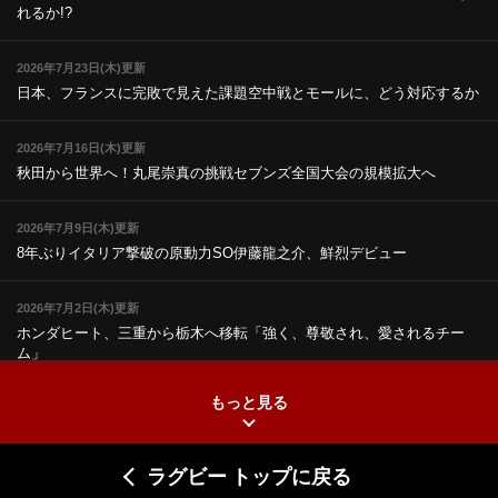
れるか!?
2026年7月23日(木)更新
日本、フランスに完敗で見えた課題
空中戦とモールに、どう対応するか
2026年7月16日(木)更新
秋田から世界へ！丸尾崇真の挑戦
セブンズ全国大会の規模拡大へ
2026年7月9日(木)更新
8年ぶりイタリア撃破の原動力
SO伊藤龍之介、鮮烈デビュー
2026年7月2日(木)更新
ホンダヒート、三重から栃木へ移転
「強く、尊敬され、愛されるチー
ム」
もっと見る
2026年6月25日(木)更新
上ノ坊駿介、“満場一致”で新人王
大畑大介「10番でも見てみたい」
ラグビー トップに戻る
2026年6月18日(木)更新