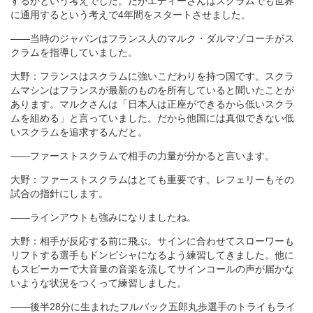
するかという考えでした。だがエディーさんはスクラムでも世界
に通用するという考えで4年間をスタートさせました。
――当時のジャパンはフランス人のマルク・ダルマゾコーチがス
クラムを指導していました。
大野：フランスはスクラムに強いこだわりを持つ国です。スクラ
ムマシンはフランスが最新のものを所有していると聞いたことが
あります。マルクさんは「日本人は正座ができるから低いスクラ
ムを組める」と言っていました。だから他国には真似できない低
いスクラムを追求するんだと。
――ファーストスクラムで相手の力量が分かると言います。
大野：ファーストスクラムはとても重要です。レフェリーもその
試合の指針にします。
――ラインアウトも強みになりましたね。
大野：相手が反応する前に飛ぶ。サインに合わせてスローワーも
リフトする選手もドンピシャになるよう練習してきました。他に
もスピーカーで大音量の音楽を流してサインコールの声が届かな
いような状況をつくって練習しました。
――後半28分に生まれたフルバック五郎丸歩選手のトライもライ