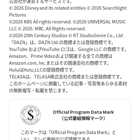
式会社が運営するサービスです。
「悲運の闘将」宮地克実氏死去
熱血指導で埼玉WKの基礎築く
© 2026 Disney and its related entities © 2026 Searchlight
Pictures
©2026 KBS All rights reserved. ©2026 UNIVERSAL MUSIC
2026年4月30日(木)更新
BR東京、「ユニバーサルデー」の意義
LLC © 2026. MBC. All Rights reserved.
「特別からノーマルへ」が最終
ゴール
©2026 20th Century Studios © KT StudioGenie Co., Ltd
「DAZN」は、DAZN Ltd.の商標または登録商標です。
YouTube およびYouTube ロゴは、Google LLC の商標です。
2026年4月23日(木)更新
Amazon、Prime Videoおよび関連する全ての商標は
元代表ラピース、今季限りで引退
「クボタは10年いた自分のホーム」
Amazon.com, Inc.またはその関連会社の商標です。
HuluはHulu,LLCの登録商標です。
2026年4月16日(木)更新
TELASAは、TELASA株式会社の商標または登録商標です。
BL東京「強化拠点」を「共有財産」に
新クラブハウスは「皆に開かれ
このホームページに掲載している記事・写真等あらゆる素材
た空間」
の無断複写・転載を禁じます。
2026年4月9日(木)更新
スティーラーズ、名門復活の足音
指揮官求める「ディフェンスの質」
Official Program Data Mark
（公式番組情報マーク）
2026年4月2日(木)更新
スピアーズ、王者撃破で再奪首
V奪還で守備の“恩師”に花道を
このマークは「Official Program Data Mark」と
いい、テレビ番組の公式情報である