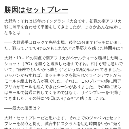
勝因はセットプレー
大野均：それは15年のイングランド大会です。初戦の南アフリカ
戦に照準を合わせて準備をしてきましたが、まさかあんな結末に
なるとは……。
――大野選手はロックで先発出場。後半13分までピッチにいまし
た。戦っていて“いけるかもしれない”と手応えを感じた時間帯は？
大野：19－19の同点で南アフリカがペナルティーを獲得した時に
ショット（PG）を狙うと選択した場面ですね。相手が勝ち急いで
いて、“僅差でもいいから勝とう”という気配が伝わってきました。
ジャパンからすれば、タッチキックを蹴られてラインアウトから
モールを組まれる方が嫌でした。それに、このプレーの前に南ア
フリカがモールを組んできたシーンがありました。その時に彼ら
はモールで普通に押してくるのではなく、サインプレーを仕掛け
てきました。その時に“今日はいけるぞ”と感じましたね。
――最大の勝因は？
大野：セットプレーだと思います。それまでのジャパンはセット
プレーを弱点と捉え、試合中にスクラムを組む時間をいかに短く