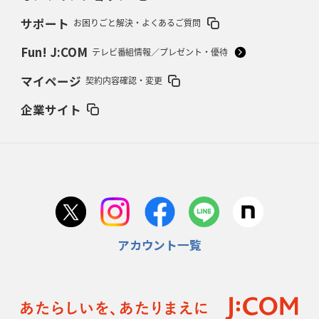
サポート
お困りごと解決・よくあるご質問
2026年2月12日(木)更新
ワイルドナイツ、無傷の開幕7連勝
「全然前に進まない」青い壁の底力
Fun! J:COM
テレビ番組情報／プレゼント・優待
2026年2月5日(木)更新
マイページ
契約内容確認・変更
27年豪州W杯、1次リーグは全て中5日
「フランスは中6日で日本戦」の
占い方
企業サイト
2026年1月29日(木)更新
日本協会、35年W杯招致に立候補
「ノーサイドスピリット」前面に
2026年1月22日(木)更新
首位スピアーズ、充実の攻撃力
「湧き出る」パスでトライ量産
アカウント一覧
2026年1月15日(木)更新
明大「凡事徹底」で早大破り7年ぶりV
平翔太主将「スキのないチーム
に成長」
2026年1月8日(木)更新