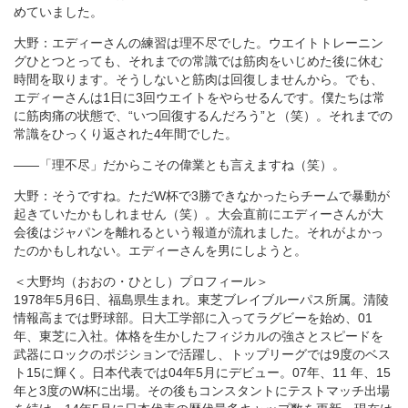
めていました。
大野：エディーさんの練習は理不尽でした。ウエイトトレーニン
グひとつとっても、それまでの常識では筋肉をいじめた後に休む
時間を取ります。そうしないと筋肉は回復しませんから。でも、
エディーさんは1日に3回ウエイトをやらせるんです。僕たちは常
に筋肉痛の状態で、“いつ回復するんだろう”と（笑）。それまでの
常識をひっくり返された4年間でした。
――「理不尽」だからこその偉業とも言えますね（笑）。
大野：そうですね。ただW杯で3勝できなかったらチームで暴動が
起きていたかもしれません（笑）。大会直前にエディーさんが大
会後はジャパンを離れるという報道が流れました。それがよかっ
たのかもしれない。エディーさんを男にしようと。
＜大野均（おおの・ひとし）プロフィール＞
1978年5月6日、福島県生まれ。東芝ブレイブルーパス所属。清陵
情報高までは野球部。日大工学部に入ってラグビーを始め、01
年、東芝に入社。体格を生かしたフィジカルの強さとスピードを
武器にロックのポジションで活躍し、トップリーグでは9度のベス
ト15に輝く。日本代表では04年5月にデビュー。07年、11 年、15
年と3度のW杯に出場。その後もコンスタントにテストマッチ出場