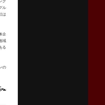
ンク
「ニュージーランドのフレア（閃き）」
グル
社は
2026年3月5日(木)更新
仏レフリーが見た日本ラグビー
｢ディシプリンがありクリーン｣
体企
2026年2月26日(木)更新
地域
ブラックラムズ、反則減で上位伺う
ある
「ラフ」から「タフ」への意識改革
2026年2月19日(木)更新
ンの
37年女子W杯招致への課題と期待
「目標は聖地・秩父宮を満員に」
2026年2月12日(木)更新
ワイルドナイツ、無傷の開幕7連勝
「全然前に進まない」青い壁の底力