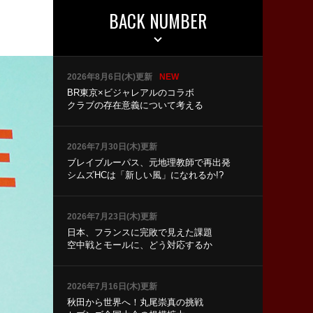
BACK NUMBER
2026年8月6日(木)更新
NEW
BR東京×ビジャレアルのコラボ
クラブの存在意義について考える
2026年7月30日(木)更新
ブレイブルーパス、元地理教師で再出発
シムズHCは「新しい風」になれるか!?
2026年7月23日(木)更新
日本、フランスに完敗で見えた課題
空中戦とモールに、どう対応するか
2026年7月16日(木)更新
秋田から世界へ！丸尾崇真の挑戦