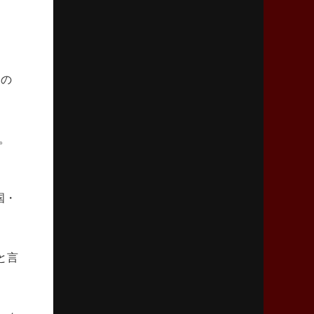
2026年4月9日(木)更新
スティーラーズ、名門復活の足音
指揮官求める「ディフェンスの質」
ムの
2026年4月2日(木)更新
スピアーズ、王者撃破で再奪首
V奪還で守備の“恩師”に花道を
。
2026年3月26日(木)更新
AZ-COM丸和、リーグワンへ参入決定
「フィールド丸ごと計測機器」の斬新性
国・
2026年3月19日(木)更新
ワイルドナイツ、土壇場逆転の背景
稲垣啓太「特別なことはやらない」
と言
2026年3月12日(木)更新
ダイナボアーズ、“逆輸入SO”三宅駿