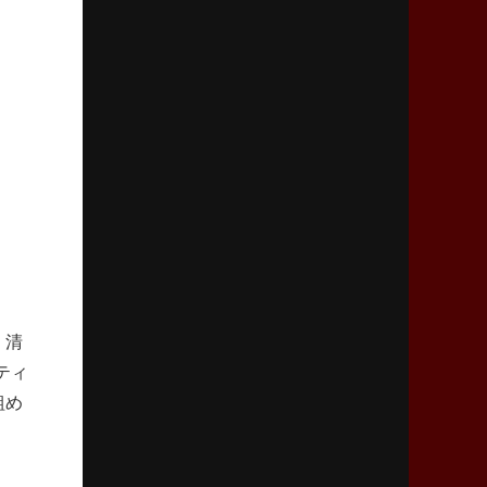
リーグワン初、FWの「トライ王」
2026年5月7日(木)更新
「悲運の闘将」宮地克実氏死去
熱血指導で埼玉WKの基礎築く
2026年4月30日(木)更新
BR東京、「ユニバーサルデー」の意義
「特別からノーマルへ」が最終ゴール
2026年4月23日(木)更新
元代表ラピース、今季限りで引退
「クボタは10年いた自分のホーム」
、清
ティ
2026年4月16日(木)更新
組め
BL東京「強化拠点」を「共有財産」に
新クラブハウスは「皆に開かれた空間」