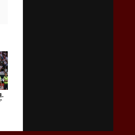
2026年2月5日(木)更新
27年豪州W杯、1次リーグは全て中5日
「フランスは中6日で日本戦」の占い方
2026年1月29日(木)更新
日本協会、35年W杯招致に立候補
「ノーサイドスピリット」前面に
2026年1月22日(木)更新
首位スピアーズ、充実の攻撃力
「湧き出る」パスでトライ量産
題。
2026年1月15日(木)更新
か
明大「凡事徹底」で早大破り7年ぶりV
平翔太主将「スキのないチームに成長」
2026年1月8日(木)更新
スピアーズ牽引するスティーブンソン