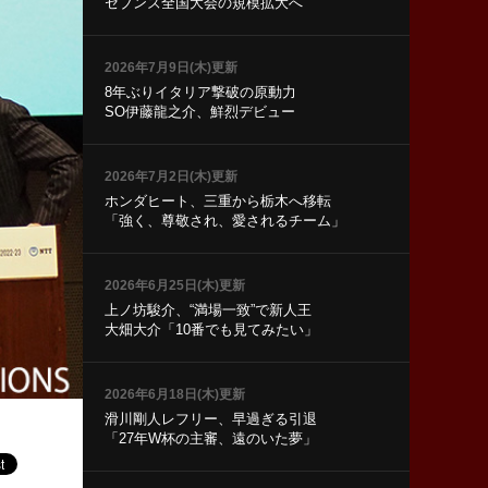
セブンズ全国大会の規模拡大へ
2026年7月9日(木)更新
8年ぶりイタリア撃破の原動力
SO伊藤龍之介、鮮烈デビュー
2026年7月2日(木)更新
ホンダヒート、三重から栃木へ移転
「強く、尊敬され、愛されるチーム」
2026年6月25日(木)更新
上ノ坊駿介、“満場一致”で新人王
大畑大介「10番でも見てみたい」
2026年6月18日(木)更新
滑川剛人レフリー、早過ぎる引退
「27年W杯の主審、遠のいた夢」