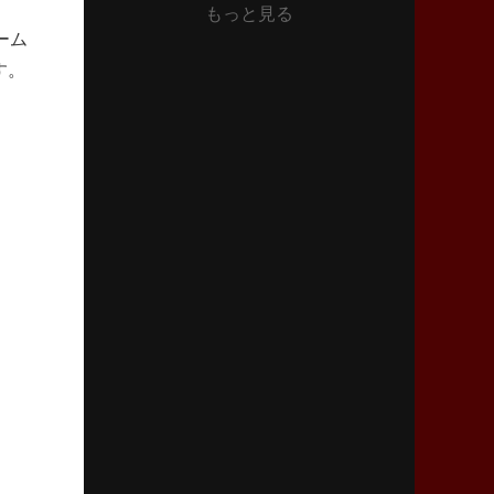
もっと見る
2026年6月11日(木)更新
ーム
神戸、リーグワン初優勝の道のり
デイブ・レニーHCの功績と財産
す。
2026年6月4日(木)更新
“泣き虫先生”こと山口良治氏死去
「信は力なり」骨太の教育方針
2026年5月28日(木)更新
東京SG、逆転トライで準決勝へ
明暗分けたBR東京、主将の選択
2026年5月21日(木)更新
狭山RG、ライチェル海遥スタッフ入り
女子代表元主将が挑む新たなミッション
2026年5月14日(木)更新
神戸、1位通過の立役者レタリック