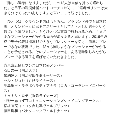
「難しい選考になりましたが、この12人は自信を持って選出し
た」と男子の岩渕健輔ヘッドコーチ（HC）。「選考ポリシーは大
きく分けてふたつあります」と言い、こう続けました。
「ひとつは、グラウンド内はもちろん、グラウンド外でも日本代
表、オリンピックに出るアスリートとしてふさわしい選手という
観点から選びました。もうひとつは東京で行われるため、さまざ
まなプレッシャーがかかる局面が多々あると思います。2019年W
杯で男子代表は開幕戦で大きなプレッシャーを受け、簡単にプレ
ーできない状況でした。我々も同じようなプレッシャーがかかる
ことが予想される。そのプレッシャーを、ある意味楽しみながら
プレーできる選手を選ばせていただきました」
◎東京五輪セブンズ日本代表メンバー
石田吉平（明治大学）
加納遼大（明治安田生命ホーリーズ）
セル・ジョセ（近鉄ライナーズ）
副島亀里・ララボウラティアナラ（コカ・コーラレッドスパーク
ス）
トゥキリ・ロテ（近鉄ライナーズ）
羽野一志（NTTコミュニケーションズシャイニングアークス）
彦坂匡克（トヨタ自動車ヴェルブリッツ）
藤田慶和（パナソニックワイルドナイツ）