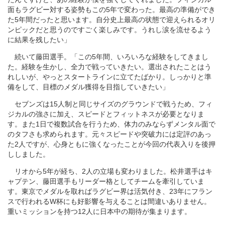
面もラグビー対する姿勢もこの5年で変わった。最高の準備ができ
た5年間だったと思います。自分史上最高の状態で迎えられるオリ
ンピックだと思うのですごく楽しみです。うれし涙を流せるよう
に結果を残したい」
続いて藤田選手。「この5年間、いろいろな経験をしてきまし
た。経験を生かし、全力で戦っていきたい。選出されたことはう
れしいが、やっとスタートラインに立てたばかり。しっかりと準
備をして、目標のメダル獲得を目指していきたい」
セブンズは15人制と同じサイズのグラウンドで戦うため、フィ
ジカルの強さに加え、スピードとフィットネスが必要となりま
す。また1日で複数試合を行うため、体力のみならずメンタル面で
のタフさも求められます。元々スピードや突破力には定評のあっ
た2人ですが、心身ともに強くなったことが今回の代表入りを後押
ししました。
リオから5年が経ち、2人の立場も変わりました。松井選手はキ
ャプテン、藤田選手もリーダー格としてチームを牽引していま
す。東京でメダルを取ればラグビー界は活気付き、23年にフラン
スで行われるW杯にも好影響を与えることは間違いありません。
重いミッションを持つ12人に日本中の期待が集まります。