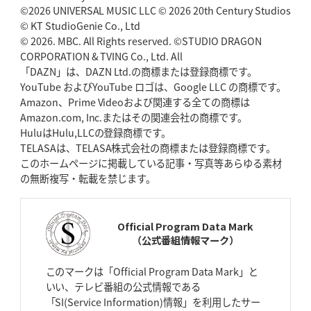
©2026 UNIVERSAL MUSIC LLC © 2026 20th Century Studios
© KT StudioGenie Co., Ltd
2026年4月30日(木)更新
BR東京、「ユニバーサルデー」の意義
© 2026. MBC. All Rights reserved. ©STUDIO DRAGON
「特別からノーマルへ」が最終
ゴール
CORPORATION & TVING Co., Ltd. All
「DAZN」は、DAZN Ltd.の商標または登録商標です。
YouTube およびYouTube ロゴは、Google LLC の商標です。
2026年4月23日(木)更新
Amazon、Prime Videoおよび関連する全ての商標は
元代表ラピース、今季限りで引退
「クボタは10年いた自分のホーム」
Amazon.com, Inc.またはその関連会社の商標です。
HuluはHulu,LLCの登録商標です。
2026年4月16日(木)更新
TELASAは、TELASA株式会社の商標または登録商標です。
BL東京「強化拠点」を「共有財産」に
新クラブハウスは「皆に開かれ
このホームページに掲載している記事・写真等あらゆる素材
た空間」
の無断複写・転載を禁じます。
2026年4月9日(木)更新
スティーラーズ、名門復活の足音
指揮官求める「ディフェンスの質」
Official Program Data Mark
（公式番組情報マーク）
2026年4月2日(木)更新
スピアーズ、王者撃破で再奪首
V奪還で守備の“恩師”に花道を
このマークは「Official Program Data Mark」と
いい、テレビ番組の公式情報である
2026年3月26日(木)更新
「SI(Service Information)情報」を利用したサー