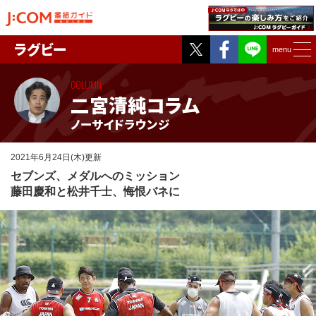
Twitter
Facebook
ラグビー
menu
COLUMN
二宮清純コラム
ノーサイドラウンジ
2021年6月24日(木)更新
セブンズ、メダルへのミッション
藤田慶和と松井千士、悔恨バネに