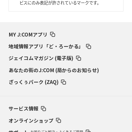
AZ-COM丸和、リーグワンへ参入決定
「フィールド丸ごと計測機器」の
ビスにのみ表記が許されているマークです。
斬新性
2026年3月19日(木)更新
ワイルドナイツ、土壇場逆転の背景
稲垣啓太「特別なことはやらない」
MY J:COMアプリ
2026年3月12日(木)更新
地域情報アプリ「ど・ろーかる」
ダイナボアーズ、“逆輸入SO”三宅駿
「ニュージーランドのフレア（閃
き）」
ジェイコムマガジン (電子版)
あなたの街のJ:COM (局からのお知らせ)
2026年3月5日(木)更新
仏レフリーが見た日本ラグビー
｢ディシプリンがありクリーン｣
ざっくぅパーク (ZAQ)
2026年2月26日(木)更新
ブラックラムズ、反則減で上位伺う
「ラフ」から「タフ」への意識改革
サービス情報
2026年2月19日(木)更新
37年女子W杯招致への課題と期待
「目標は聖地・秩父宮を満員に」
オンラインショップ