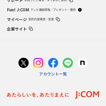
サポート
お困りごと解決・よくあるご質問
2026年2月12日(木)更新
ワイルドナイツ、無傷の開幕7連勝
「全然前に進まない」青い壁の底力
Fun! J:COM
テレビ番組情報／プレゼント・優待
2026年2月5日(木)更新
マイページ
契約内容確認・変更
27年豪州W杯、1次リーグは全て中5日
「フランスは中6日で日本戦」の
占い方
企業サイト
2026年1月29日(木)更新
日本協会、35年W杯招致に立候補
「ノーサイドスピリット」前面に
2026年1月22日(木)更新
首位スピアーズ、充実の攻撃力
「湧き出る」パスでトライ量産
アカウント一覧
2026年1月15日(木)更新
明大「凡事徹底」で早大破り7年ぶりV
平翔太主将「スキのないチーム
に成長」
2026年1月8日(木)更新
スピアーズ牽引するスティーブンソン
ルディケ「15番はゲームドライバ
ー」