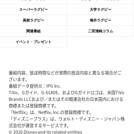
2026年6月11日(木)更新
スーパーラグビー
大学ラグビー
神戸、リーグワン初優勝の道のり
デイブ・レニーHCの功績と財産
高校ラグビー
海外ラグビー
2026年6月4日(木)更新
関連番組
二宮清純コラム
“泣き虫先生”こと山口良治氏死去
「信は力なり」骨太の教育方針
イベント・プレゼント
2026年5月28日(木)更新
東京SG、逆転トライで準決勝へ
明暗分けたBR東京、主将の選択
番組内容、放送時間などが実際の放送内容と異なる場合がご
2026年5月21日(木)更新
ざいます。
狭山RG、ライチェル海遥スタッフ入り
女子代表元主将が挑む新たなミ
番組データ提供元：IPG Inc.
ッション
TiVo、Gガイド、G-GUIDE、およびGガイドロゴは、米国TiVo
Brands LLCおよび／またはその関連会社の日本国内における
2026年5月14日(木)更新
商標または登録商標です。
神戸、1位通過の立役者レタリック
リーグワン初、FWの「トライ王」
「Netflix」は、Netflix, Inc.の登録商標です。
「ディズニープラス」は、ウォルト・ディズニー・ジャパン株
2026年5月7日(木)更新
式会社が運営するサービスです。
「悲運の闘将」宮地克実氏死去
熱血指導で埼玉WKの基礎築く
© 2026 Disney and its related entities