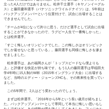
立った4人だけではありません。松井千士選手（キヤノンイーグル
ス）と藤田慶和選手（パナソニックワイルドナイツ）は、5年前は
バックアップメンバーという位置付けで、試合に出場することは
できませんでした。
「チームが4位になって誇りに思う。だけど選手として試合に出場
することができなかったので、ラグビー人生で一番悔しかった」
とは松井選手。
「すごく悔しいオリンピックでした。この悔しさはオリンピック
でしか返せないと思っている」。藤田選手も同様に悔しさを滲ま
せましました。
松井選手は、あの福岡さんが「トップスピードなら僕よりも
上」と評価する快足が持ち味です。もう1人の藤田選手は早稲田大
学4年時に15人制のW杯（2015年イングランド大会）に出場する
など、当時のエディー・ジョーンズHCも、その将来性を買ってい
ました。
この5年間で、2人はどう変わったのでしょう。
まずは松井選手。「2016年から5年という長い歳月が経ちまし
た。バックアップメンバーとして帯同して本当に悔しい思いもし
たんですけど、あの経験が僕を強くしてくれました。フィジカル