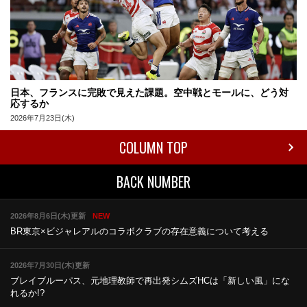
日本、フランスに完敗で見えた課題。空中戦とモールに、どう対
応するか
2026年7月23日(木)
COLUMN TOP
BACK NUMBER
2026年8月6日(木)更新
NEW
BR東京×ビジャレアルのコラボ
クラブの存在意義について考える
2026年7月30日(木)更新
ブレイブルーパス、元地理教師で再出発
シムズHCは「新しい風」にな
れるか!?