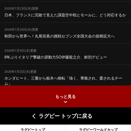
2026年7月23日(木)更新
日本、フランスに完敗で見えた課題
空中戦とモールに、どう対応するか
2026年7月16日(木)更新
秋田から世界へ！丸尾崇真の挑戦
セブンズ全国大会の規模拡大へ
2026年7月9日(木)更新
8年ぶりイタリア撃破の原動力
SO伊藤龍之介、鮮烈デビュー
2026年7月2日(木)更新
ホンダヒート、三重から栃木へ移転
「強く、尊敬され、愛されるチー
ム」
もっと見る
2026年6月25日(木)更新
上ノ坊駿介、“満場一致”で新人王
大畑大介「10番でも見てみたい」
ラグビー トップに戻る
2026年6月18日(木)更新
滑川剛人レフリー、早過ぎる引退
「27年W杯の主審、遠のいた夢」
ラグビートップ
ラグビーワールドカップ