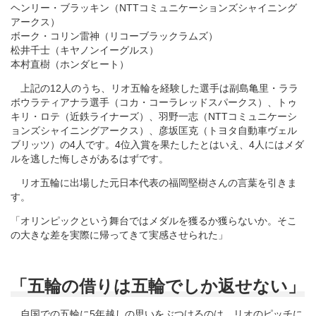
ヘンリー・ブラッキン（NTTコミュニケーションズシャイニング
アークス）
ボーク・コリン雷神（リコーブラックラムズ）
松井千士（キヤノンイーグルス）
本村直樹（ホンダヒート）
上記の12人のうち、リオ五輪を経験した選手は副島亀里・ララ
ボウラティアナラ選手（コカ・コーラレッドスパークス）、トゥ
キリ・ロテ（近鉄ライナーズ）、羽野一志（NTTコミュニケーシ
ョンズシャイニングアークス）、彦坂匡克（トヨタ自動車ヴェル
ブリッツ）の4人です。4位入賞を果たしたとはいえ、4人にはメダ
ルを逃した悔しさがあるはずです。
リオ五輪に出場した元日本代表の福岡堅樹さんの言葉を引きま
す。
「オリンピックという舞台ではメダルを獲るか獲らないか。そこ
の大きな差を実際に帰ってきて実感させられた」
「五輪の借りは五輪でしか返せない」
自国での五輪に5年越しの思いをぶつけるのは、リオのピッチに