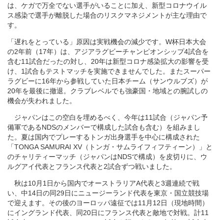
は、ケガで万全でない選手がいることに加え、新型コロナウイル
ス感染で選手が離脱した場合のリスクマネジメントが主な理由で
す。
「遅れをとっている」原因は実戦機会の減少です。W杯日本大会
の2年前（17年）は、アジアラグビーチャンピオンシップ4試合を
含む11試合だったの対し、20年は新型コロナ感染拡大の影響を受
け、1試合もテストマッチを実施できませんでした。またスーパー
ラグビーに16年から参戦していた日本チーム（サンウルブズ）が
20年を最後に撤退。クラブレベルでも強豪国・地域との腕試しの
機会が失われました。
ジャパンはこの空白を埋めるべく、今年は11試合（ジャパン予
備軍であるNDSのメンバーで構成した試合も含む）を組みまし
た。夏は国内でプレーするトンガ出身選手を中心に構成された
「TONGA SAMURAI XV（トンガ・サムライフィフティーン）」と
のチャリティーマッチ（ジャパンはNDSで構成）を皮切りに、ウ
ルグアイ代表とフランス代表と2試合ずつ戦いました。
秋は10月1日から国内でオーストラリアA代表と3週連続で戦
い、中14日の同29日にニュージーランド代表を東京・国立競技場
で迎えます。その後のヨーロッパ遠征では11月12日（現地時間）
にイングランド代表、同20日にフランス代表と敵地で対戦。計11