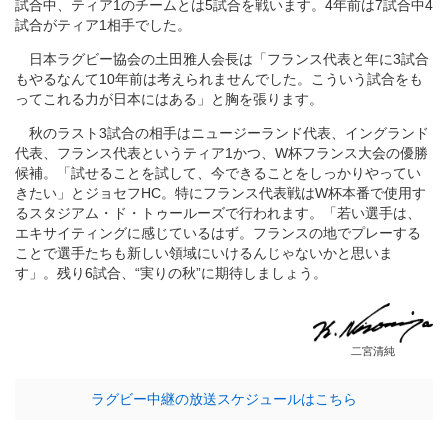
試合中、ティア1のチームとは5試合を戦います。4年前は7試合中4
試合がティア1相手でした。
日本ラグビー協会の土田雅人会長は「フランス代表と年に3試合
もやるなんて10年前は考えられませんでした。こういう試合をも
ってこれる力が日本にはある」と胸を張ります。
秋のラスト3試合の相手はニュージーランド代表、イングランド
代表、フランス代表というティア1かつ、W杯フランス大会の優勝
候補。「試せることを試して、今できることをしっかりやってい
きたい」とジョセフHC。特にフランス代表戦はW杯本番で使用す
るスタジアム・ド・トゥールーズで行われます。「若い選手は、
エキサイティングに感じているはず。フランスの地でプレーする
ことで選手たちも新しい領域にいけるんじゃないかと思いま
す」。残り6試合、“実りの秋”に期待しましょう。
二宮清純
ラグビー中継の放送スケジュールはこちら