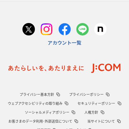
首位スピアーズ、充実の攻撃力
「湧き出る」パスでトライ量産
2026年1月15日(木)更新
明大「凡事徹底」で早大破り7年ぶりV
平翔太主将「スキのないチーム
に成長」
アカウント一覧
2026年1月8日(木)更新
スピアーズ牽引するスティーブンソン
ルディケ「15番はゲームドライバ
ー」
2025年12月25日(木)更新
相模原DB、「最後5分」をしのぎ切る
“神奈川ダービー”制して今季初白
星
プライバシー基本方針
プライバシーポリシー
2025年12月18日(木)更新
ウェブアクセシビリティの取り組み
セキュリティーポリシー
46対0。ワイルドナイツ、衝撃の圧勝
伝統のディフェンスに“怖さ”を加
味
ソーシャルメディアポリシー
人権方針
お客さまのデータ利用･外部送信について
当サイトについて
2025年12月11日(木)更新