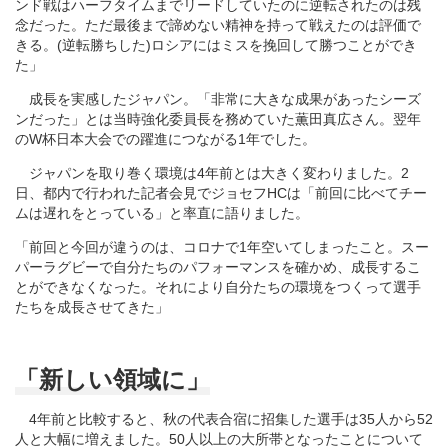
ンド戦はハーフタイムまでリードしていたのに逆転されたのは残
念だった。ただ最後まで諦めない精神を持って戦えたのは評価で
きる。(逆転勝ちした)ロシアにはミスを挽回して勝つことができ
た」
成長を実感したジャパン。「非常に大きな成果があったシーズ
ンだった」とは当時強化委員長を務めていた薫田真広さん。翌年
のW杯日本大会での躍進につながる1年でした。
ジャパンを取り巻く環境は4年前とは大きく変わりました。2
日、都内で行われた記者会見でジョセフHCは「前回に比べてチー
ムは遅れをとっている」と率直に語りました。
「前回と今回が違うのは、コロナで1年空いてしまったこと。スー
パーラグビーで自分たちのパフォーマンスを確かめ、成長するこ
とができなくなった。それにより自分たちの環境をつくって選手
たちを成長させてきた」
「新しい領域に」
4年前と比較すると、秋の代表合宿に招集した選手は35人から52
人と大幅に増えました。50人以上の大所帯となったことについて