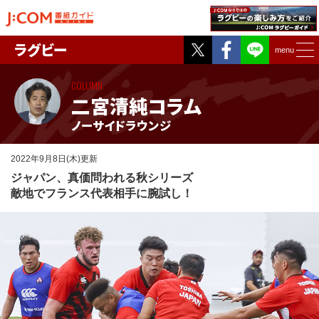
Twitter
Facebook
ラグビー
menu
COLUMN
二宮清純コラム
ノーサイドラウンジ
2022年9月8日(木)更新
ジャパン、真価問われる秋シリーズ
敵地でフランス代表相手に腕試し！