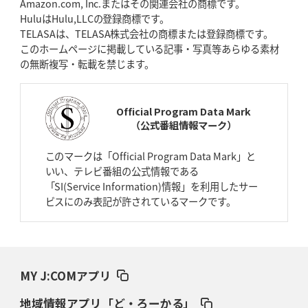
Amazon.com, Inc.またはその関連会社の商標です。
HuluはHulu,LLCの登録商標です。
TELASAは、TELASA株式会社の商標または登録商標です。
2026年4月9日(木)更新
このホームページに掲載している記事・写真等あらゆる素材
スティーラーズ、名門復活の足音
指揮官求める「ディフェンスの質」
の無断複写・転載を禁じます。
2026年4月2日(木)更新
スピアーズ、王者撃破で再奪首
V奪還で守備の“恩師”に花道を
Official Program Data Mark
（公式番組情報マーク）
2026年3月26日(木)更新
AZ-COM丸和、リーグワンへ参入決定
「フィールド丸ごと計測機器」の
このマークは「Official Program Data Mark」と
斬新性
いい、テレビ番組の公式情報である
「SI(Service Information)情報」を利用したサー
2026年3月19日(木)更新
ビスにのみ表記が許されているマークです。
ワイルドナイツ、土壇場逆転の背景
稲垣啓太「特別なことはやらない」
2026年3月12日(木)更新
ダイナボアーズ、“逆輸入SO”三宅駿
「ニュージーランドのフレア（閃
き）」
MY J:COMアプリ
地域情報アプリ「ど・ろーかる」
2026年3月5日(木)更新