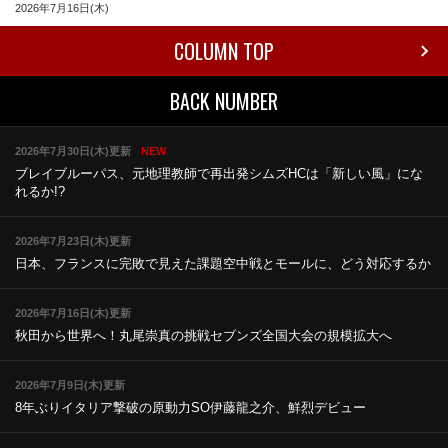
2026年7月16日(木)
COLUMN TOP
BACK NUMBER
2026年7月30日(木)更新
NEW
ブレイブルーパス、元地理教師で再出発
シムズHCは「新しい風」にな
れるか!?
2026年7月23日(木)更新
日本、フランスに完敗で見えた課題
空中戦とモールに、どう対応するか
2026年7月16日(木)更新
秋田から世界へ！丸尾崇真の挑戦
セブンズ全国大会の規模拡大へ
2026年7月9日(木)更新
8年ぶりイタリア撃破の原動力
SO伊藤龍之介、鮮烈デビュー