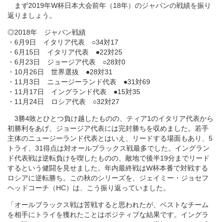
まず2019年W杯日本大会前年（18年）のジャパンの戦績を振り
返りましょう。
◎2018年 ジャパン戦績
・6月9日 イタリア代表 ○34対17
・6月15日 イタリア代表 ●22対25
・6月23日 ジョージア代表 ○28対0
・10月26日 世界選抜 ●28対31
・11月3日 ニュージーランド代表 ●31対69
・11月17日 イングランド代表 ●15対35
・11月24日 ロシア代表 ○32対27
3勝4敗とひとつ負け越したものの、ティア1のイタリア代表から
初勝利をあげ、ジョージア代表には完封勝ちを収めました。若手
主体のニュージーランド代表とはいえ、リードする場面もあり、5
トライ、31得点は対オールブラックス戦最多でした。イングラン
ド代表戦は逆転負けを喫したものの、敵地で後半19分までリード
するという健闘を見せました。年内最終戦はW杯本番で対戦する
ロシアに逆転勝ち。この秋のシリーズを、ジェイミー・ジョセフ
ヘッドコーチ（HC）は、こう振り返っていました。
「オールブラックス戦は苦戦すると思われたが、ベストなチーム
を相手にトライを獲れたことはポジティブな結果です。イングラ