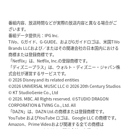
2026年5月21日(木)更新
狭山RG、ライチェル海遥スタッフ入り
女子代表元主将が挑む新たなミ
ッション
番組内容、放送時間などが実際の放送内容と異なる場合がご
ざいます。
2026年5月14日(木)更新
番組データ提供元：IPG Inc.
神戸、1位通過の立役者レタリック
リーグワン初、FWの「トライ王」
TiVo、Gガイド、G-GUIDE、およびGガイドロゴは、米国TiVo
Brands LLCおよび／またはその関連会社の日本国内における
2026年5月7日(木)更新
商標または登録商標です。
「悲運の闘将」宮地克実氏死去
熱血指導で埼玉WKの基礎築く
「Netflix」は、Netflix, Inc.の登録商標です。
「ディズニープラス」は、ウォルト・ディズニー・ジャパン株
2026年4月30日(木)更新
式会社が運営するサービスです。
BR東京、「ユニバーサルデー」の意義
「特別からノーマルへ」が最終
© 2026 Disney and its related entities
ゴール
©2026 UNIVERSAL MUSIC LLC © 2026 20th Century Studios
© KT StudioGenie Co., Ltd
2026年4月23日(木)更新
© 2026. MBC. All Rights reserved. ©STUDIO DRAGON
元代表ラピース、今季限りで引退
「クボタは10年いた自分のホーム」
CORPORATION & TVING Co., Ltd. All
「DAZN」は、DAZN Ltd.の商標または登録商標です。
YouTube およびYouTube ロゴは、Google LLC の商標です。
2026年4月16日(木)更新
Amazon、Prime Videoおよび関連する全ての商標は
BL東京「強化拠点」を「共有財産」に
新クラブハウスは「皆に開かれ
た空間」