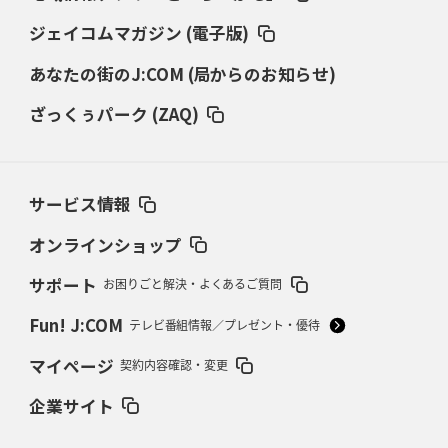
仏レフリーが見た日本ラグビー
｢ディシプリンがありクリーン｣
ジェイコムマガジン (電子版)
あなたの街のJ:COM (局からのお知らせ)
2026年2月26日(木)更新
ブラックラムズ、反則減で上位伺う
「ラフ」から「タフ」への意識改革
ざっくぅパーク (ZAQ)
2026年2月19日(木)更新
37年女子W杯招致への課題と期待
「目標は聖地・秩父宮を満員に」
サービス情報
2026年2月12日(木)更新
ワイルドナイツ、無傷の開幕7連勝
「全然前に進まない」青い壁の底力
オンラインショップ
サポート
お困りごと解決・よくあるご質問
2026年2月5日(木)更新
27年豪州W杯、1次リーグは全て中5日
「フランスは中6日で日本戦」の
Fun! J:COM
テレビ番組情報／プレゼント・優待
占い方
マイページ
契約内容確認・変更
2026年1月29日(木)更新
日本協会、35年W杯招致に立候補
「ノーサイドスピリット」前面に
企業サイト
2026年1月22日(木)更新