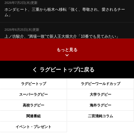
2026年7月2日(木)更新
ホンダヒート、三重から栃木へ移転
「強く、尊敬され、愛されるチー
ム」
2026年6月25日(木)更新
上ノ坊駿介、“満場一致”で新人王
大畑大介「10番でも見てみたい」
もっと見る
2026年6月18日(木)更新
滑川剛人レフリー、早過ぎる引退
「27年W杯の主審、遠のいた夢」
ラグビー トップに戻る
2026年6月11日(木)更新
神戸、リーグワン初優勝の道のり
デイブ・レニーHCの功績と財産
ラグビートップ
ラグビーワールドカップ
2026年6月4日(木)更新
スーパーラグビー
大学ラグビー
“泣き虫先生”こと山口良治氏死去
「信は力なり」骨太の教育方針
高校ラグビー
海外ラグビー
2026年5月28日(木)更新
関連番組
二宮清純コラム
東京SG、逆転トライで準決勝へ
明暗分けたBR東京、主将の選択
イベント・プレゼント