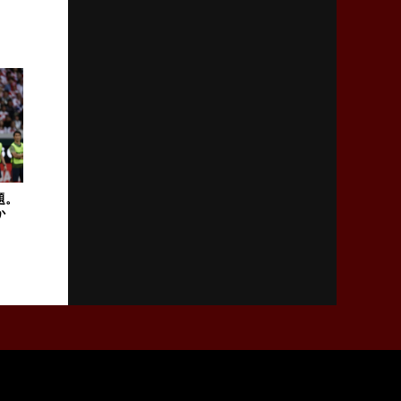
2026年2月5日(木)更新
27年豪州W杯、1次リーグは全て中5日
「フランスは中6日で日本戦」の占い方
2026年1月29日(木)更新
日本協会、35年W杯招致に立候補
「ノーサイドスピリット」前面に
題。
2026年1月22日(木)更新
か
首位スピアーズ、充実の攻撃力
「湧き出る」パスでトライ量産
2026年1月15日(木)更新
明大「凡事徹底」で早大破り7年ぶりV
平翔太主将「スキのないチームに成長」
2026年1月8日(木)更新
スピアーズ牽引するスティーブンソン