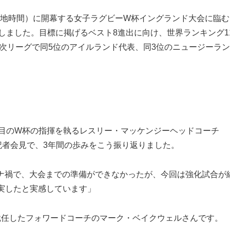
現地時間）に開幕する女子ラグビーW杯イングランド大会に臨む
しました。目標に掲げるベスト8進出に向け、世界ランキング1
1次リーグで同5位のアイルランド代表、同3位のニュージーラ
目のW杯の指揮を執るレスリー・マッケンジーヘッドコーチ
記者会見で、3年間の歩みをこう振り返りました。
ナ禍で、大会までの準備ができなかったが、今回は強化試合が
実したと実感しています」
任したフォワードコーチのマーク・ベイクウェルさんです。