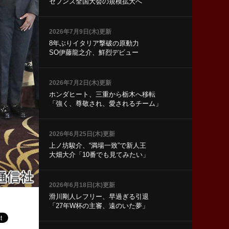
セブンズ全国大会の規模拡大へ
2026年7月9日(木)更新
8年ぶりイタリア撃破の原動力
SO伊藤龍之介、鮮烈デビュー
2026年7月2日(木)更新
ホンダヒート、三重から栃木へ移転
「強く、尊敬され、愛されるチーム」
2026年6月25日(木)更新
上ノ坊駿介、“満場一致”で新人王
大畑大介「10番でも見てみたい」
2026年6月18日(木)更新
滑川剛人レフリー、早過ぎる引退
「27年W杯の主審、遠のいた夢」