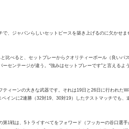
チで、ジャパンらしいセットピースを築き上げるのに欠かせま
ちと比べると、セットプレーからクオリティーボール（良いパ
パーセンテージが違う。“強みはセットプレーです”と言えるよ
ティーンの大きな武器です。それは19日と26日に行われたW
インに2連勝（32対19、30対19）したテストマッチでも、
第1戦は、5トライすべてをフォワード（フッカーの谷口選手