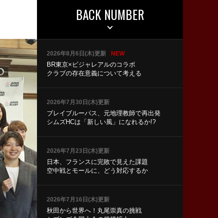
BACK NUMBER
2026年8月6日(木)更新
NEW
BR東京×ビジャレアルのコラボ
クラブの存在意義について考える
2026年7月30日(木)更新
ブレイブルーパス、元地理教師で再出発
シムズHCは「新しい風」になれるか!?
2026年7月23日(木)更新
日本、フランスに完敗で見えた課題
空中戦とモールに、どう対応するか
2026年7月16日(木)更新
秋田から世界へ！丸尾崇真の挑戦