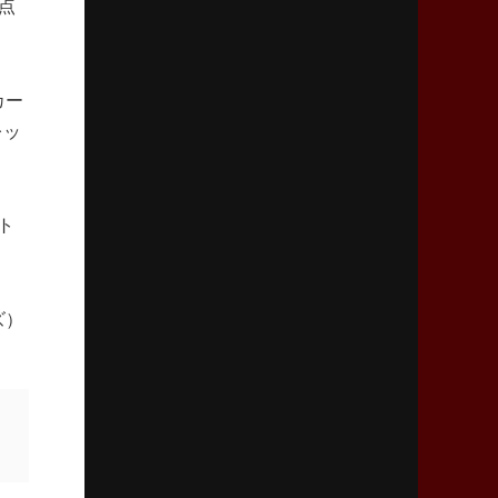
点
「ニュージーランドのフレア（閃き）」
2026年3月5日(木)更新
カー
仏レフリーが見た日本ラグビー
｢ディシプリンがありクリーン｣
レッ
2026年2月26日(木)更新
ブラックラムズ、反則減で上位伺う
ト
「ラフ」から「タフ」への意識改革
2026年2月19日(木)更新
ズ）
37年女子W杯招致への課題と期待
「目標は聖地・秩父宮を満員に」
2026年2月12日(木)更新
ワイルドナイツ、無傷の開幕7連勝
「全然前に進まない」青い壁の底力