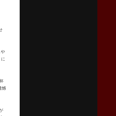
2026年4月9日(木)更新
スティーラーズ、名門復活の足音
指揮官求める「ディフェンスの質」
せ
2026年4月2日(木)更新
スピアーズ、王者撃破で再奪首
V奪還で守備の“恩師”に花道を
スや
2026年3月26日(木)更新
うに
AZ-COM丸和、リーグワンへ参入決定
「フィールド丸ごと計測機器」の斬新性
杯
2026年3月19日(木)更新
遺憾
ワイルドナイツ、土壇場逆転の背景
稲垣啓太「特別なことはやらない」
2026年3月12日(木)更新
が
ダイナボアーズ、“逆輸入SO”三宅駿