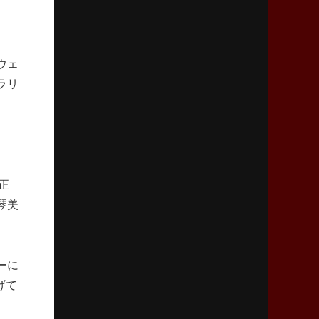
リーグワン初、FWの「トライ王」
2026年5月7日(木)更新
「悲運の闘将」宮地克実氏死去
ウェ
熱血指導で埼玉WKの基礎築く
ラリ
2026年4月30日(木)更新
BR東京、「ユニバーサルデー」の意義
「特別からノーマルへ」が最終ゴール
正
2026年4月23日(木)更新
琴美
元代表ラピース、今季限りで引退
「クボタは10年いた自分のホーム」
2026年4月16日(木)更新
ーに
BL東京「強化拠点」を「共有財産」に
げて
新クラブハウスは「皆に開かれた空間」