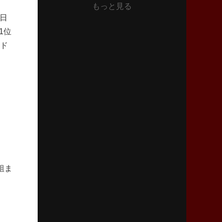
もっと見る
2026年6月11日(木)更新
日
神戸、リーグワン初優勝の道のり
デイブ・レニーHCの功績と財産
1位
ンド
2026年6月4日(木)更新
“泣き虫先生”こと山口良治氏死去
「信は力なり」骨太の教育方針
2026年5月28日(木)更新
東京SG、逆転トライで準決勝へ
明暗分けたBR東京、主将の選択
2026年5月21日(木)更新
狭山RG、ライチェル海遥スタッフ入り
組ま
女子代表元主将が挑む新たなミッション
2026年5月14日(木)更新
神戸、1位通過の立役者レタリック