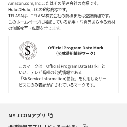
Amazon.com, Inc.またはその関連会社の商標です。
HuluはHulu,LLCの登録商標です。
2026年4月16日(木)更新
TELASAは、TELASA株式会社の商標または登録商標です。
BL東京「強化拠点」を「共有財産」に
新クラブハウスは「皆に開かれ
このホームページに掲載している記事・写真等あらゆる素材
た空間」
の無断複写・転載を禁じます。
2026年4月9日(木)更新
スティーラーズ、名門復活の足音
指揮官求める「ディフェンスの質」
Official Program Data Mark
（公式番組情報マーク）
2026年4月2日(木)更新
スピアーズ、王者撃破で再奪首
V奪還で守備の“恩師”に花道を
このマークは「Official Program Data Mark」と
いい、テレビ番組の公式情報である
2026年3月26日(木)更新
「SI(Service Information)情報」を利用したサー
AZ-COM丸和、リーグワンへ参入決定
「フィールド丸ごと計測機器」の
ビスにのみ表記が許されているマークです。
斬新性
2026年3月19日(木)更新
ワイルドナイツ、土壇場逆転の背景
稲垣啓太「特別なことはやらない」
MY J:COMアプリ
2026年3月12日(木)更新
地域情報アプリ「ど・ろーかる」