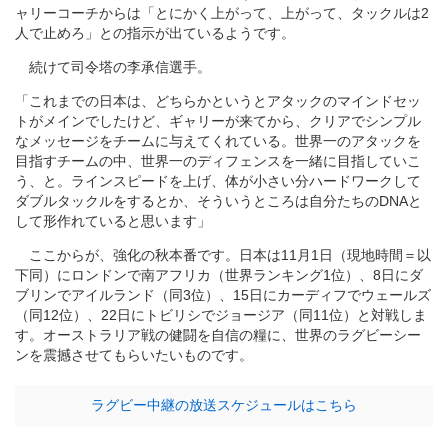
ャリーコーチからは「とにかく上がって、上がって、タックルは2
人で止めろ」との指示が出ているようです。
続けて司令塔の李承信選手。
「これまでの日本は、どちらかというとアタックのマインドセッ
トがメインでしたけど、ギャリーが来てから、クリアでシンプル
なメッセージをチームに与えてくれている。世界一のアタックを
目指すチームの中、世界一のディフェンスを一緒に目指していこ
う、と。ラインスピードを上げ、体が小さい分ハードワークして
ダブルタックルをするとか、そういうところは自分たちのDNAと
して形作れていると思います」
ここからが、強化の秋本番です。日本は11月1日（現地時間＝以
下同）にロンドンで南アフリカ（世界ランキング1位）、8日にダ
ブリンでアイルランド（同3位）、15日にカーディフでウェールズ
（同12位）、22日にトビリシでジョージア（同11位）と対戦しま
す。オーストラリア戦の健闘を自信の糧に、世界のラグビーシー
ンを震撼させてもらいたいものです。
ラグビー中継の放送スケジュールはこちら