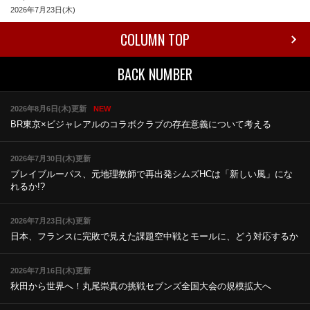
2026年7月23日(木)
COLUMN TOP
BACK NUMBER
2026年8月6日(木)更新
NEW
BR東京×ビジャレアルのコラボ
クラブの存在意義について考える
2026年7月30日(木)更新
ブレイブルーパス、元地理教師で再出発
シムズHCは「新しい風」にな
れるか!?
2026年7月23日(木)更新
日本、フランスに完敗で見えた課題
空中戦とモールに、どう対応するか
2026年7月16日(木)更新
秋田から世界へ！丸尾崇真の挑戦
セブンズ全国大会の規模拡大へ