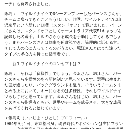
ーチ）も発表されました。
飯島： ワイルドナイツで6シーズンプレーしたバーンズさんが、
チームに戻ってきたこともうれしい。昨季、ワイルドナイツは山
沢京平という新しい10番（スタンドオフ）で戦いました。バーン
ズさんは、スタンドオフとしてオーストラリア代表51キャップを
記録した名選手。山沢のさらなる成長を手助けしてくれるでしょ
う。またバーンズさんは物事を俯瞰視でき、論理的に話せる方。
そして人の心に入ってくるのがうまい。堀江さんとはまた違った
タイプの求心力を持った指導者です。
――新生ワイルドナイツのコンセプトは？
飯島： それは「多様性」でしょう。金沢さん、堀江さん、バー
ンズさんら多様性のある新体制だと思っています。選手は生まれ
た国が違ったり、バックグラウンドも違う。そういうチームをま
とめる上において、キーになるのは多様性。それもワイルドナイ
ツらしさだと思っています。金沢さんをはじめ、堀江さん、バー
ンズさんら指導者たちが、選手やチームを成長させ、大きな成果
をあげてくれると信じています。
＜飯島均（いいじま・ひとし）プロフィール＞
1964年9月1日、東京都出身。現役時代のポジションは主にフラン