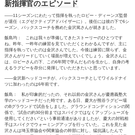
新指揮官のエピソード
――11シーズンにわたって指揮を執ったロビー・ディーンズ監督
が退任（エグゼクティブアドバイザーに）。後任には彼の下で6シ
ーズン、バックスコーチを務めた金沢篤さんが就きました。
飯島均： これは我々が準備してきたストーリーのひとつです
ね。昨年、一昨年の練習を見ていただくとわかるんですが、主に
指揮を執っていたのは金沢さんでした。今後は練習に限らず、金
沢さんがリードしていく場面が増えていくでしょう。金沢さんに
は、ロビーさんの下、この6年間で学んだものを生かし、自身の考
えるラグビーを存分に発揮していただきたいと思っています。
――金沢新ヘッドコーチが、バックスコーチとしてワイルドナイ
ツに加わったのは6年前です。
飯島： 私が印象的だったの、それ以前の金沢さんが慶應義塾大
学のヘッドコーチだった時です。ある日、慶大が熊谷ラグビー場
のBグラウンドで試合をしました。グラウンドコンディションの関
係で、“試合の約30分前まではスパイクではなくアップシューズを
使用してください”という事前通達がありましたが、慶大の対戦相
手はスパイクでウォーミングアップを行っていた。これを見た金
沢さんは埼玉県協会や関東協会の幹部に対し、猛抗議したんで