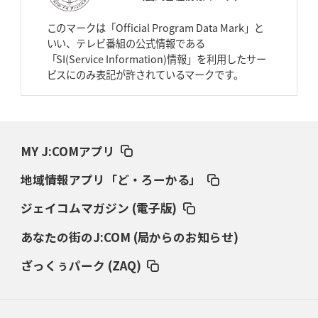
2026年4月2日(木)更新
スピアーズ、王者撃破で再奪首
V奪還で守備の“恩師”に花道を
このマークは「Official Program Data Mark」と
いい、テレビ番組の公式情報である
2026年3月26日(木)更新
「SI(Service Information)情報」を利用したサー
AZ-COM丸和、リーグワンへ参入決定
「フィールド丸ごと計測機器」の
ビスにのみ表記が許されているマークです。
斬新性
2026年3月19日(木)更新
ワイルドナイツ、土壇場逆転の背景
稲垣啓太「特別なことはやらない」
MY J:COMアプリ
2026年3月12日(木)更新
地域情報アプリ「ど・ろーかる」
ダイナボアーズ、“逆輸入SO”三宅駿
「ニュージーランドのフレア（閃
き）」
ジェイコムマガジン (電子版)
あなたの街のJ:COM (局からのお知らせ)
2026年3月5日(木)更新
仏レフリーが見た日本ラグビー
｢ディシプリンがありクリーン｣
ざっくぅパーク (ZAQ)
2026年2月26日(木)更新
ブラックラムズ、反則減で上位伺う
「ラフ」から「タフ」への意識改革