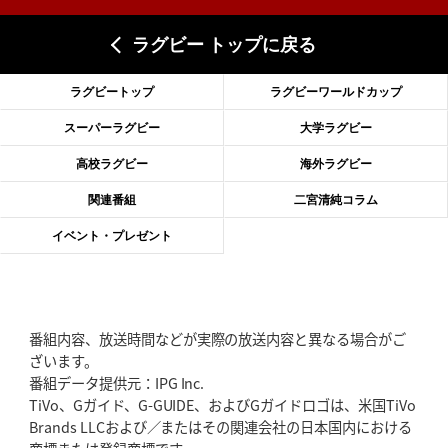
上ノ坊駿介、“満場一致”で新人王
大畑大介「10番でも見てみたい」
ラグビー トップに戻る
2026年6月18日(木)更新
滑川剛人レフリー、早過ぎる引退
「27年W杯の主審、遠のいた夢」
ラグビートップ
ラグビーワールドカップ
2026年6月11日(木)更新
スーパーラグビー
大学ラグビー
神戸、リーグワン初優勝の道のり
デイブ・レニーHCの功績と財産
高校ラグビー
海外ラグビー
2026年6月4日(木)更新
関連番組
二宮清純コラム
“泣き虫先生”こと山口良治氏死去
「信は力なり」骨太の教育方針
イベント・プレゼント
2026年5月28日(木)更新
東京SG、逆転トライで準決勝へ
明暗分けたBR東京、主将の選択
番組内容、放送時間などが実際の放送内容と異なる場合がご
2026年5月21日(木)更新
ざいます。
狭山RG、ライチェル海遥スタッフ入り
女子代表元主将が挑む新たなミ
番組データ提供元：IPG Inc.
ッション
TiVo、Gガイド、G-GUIDE、およびGガイドロゴは、米国TiVo
Brands LLCおよび／またはその関連会社の日本国内における
2026年5月14日(木)更新