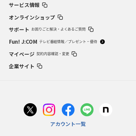
サービス情報
2026年2月19日(木)更新
37年女子W杯招致への課題と期待
「目標は聖地・秩父宮を満員に」
オンラインショップ
サポート
お困りごと解決・よくあるご質問
2026年2月12日(木)更新
ワイルドナイツ、無傷の開幕7連勝
「全然前に進まない」青い壁の底力
Fun! J:COM
テレビ番組情報／プレゼント・優待
2026年2月5日(木)更新
マイページ
契約内容確認・変更
27年豪州W杯、1次リーグは全て中5日
「フランスは中6日で日本戦」の
占い方
企業サイト
2026年1月29日(木)更新
日本協会、35年W杯招致に立候補
「ノーサイドスピリット」前面に
2026年1月22日(木)更新
首位スピアーズ、充実の攻撃力
「湧き出る」パスでトライ量産
アカウント一覧
2026年1月15日(木)更新
明大「凡事徹底」で早大破り7年ぶりV
平翔太主将「スキのないチーム
に成長」