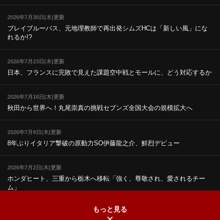
2026年7月30日(木)更新
ブレイブルーパス、元地理教師で再出発
シムズHCは「新しい風」にな
れるか!?
2026年7月23日(木)更新
日本、フランスに完敗で見えた課題
空中戦とモールに、どう対応するか
2026年7月16日(木)更新
秋田から世界へ！丸尾崇真の挑戦
セブンズ全国大会の規模拡大へ
2026年7月9日(木)更新
8年ぶりイタリア撃破の原動力
SO伊藤龍之介、鮮烈デビュー
2026年7月2日(木)更新
ホンダヒート、三重から栃木へ移転
「強く、尊敬され、愛されるチー
ム」
もっと見る
2026年6月25日(木)更新