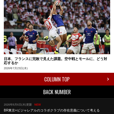
日本、フランスに完敗で見えた課題。空中戦とモールに、どう対
応するか
2026年7月23日(木)
COLUMN TOP
BACK NUMBER
2026年8月6日(木)更新
NEW
BR東京×ビジャレアルのコラボ
クラブの存在意義について考える