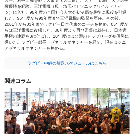
カー。府中西高を経て大東文化大に進む。大学4年の時、大学選手
権優勝を経験。三洋電機（現・埼玉パナソニックワイルドナイ
ツ）に入社。95年度の全国社会人大会初制覇を最後に現役を引退
した。96年度から99年度まで三洋電機の監督を歴任。その後、
2001年から03年までラグビー日本代表のコーチを務め、05年度か
らは三洋電機に復帰した。08年度より再び監督に就任し、日本選
手権の連覇を3に伸ばし、10年度には悲願のトップリーグ初優勝に
導いた。ラグビー部長、ゼネラルマネジャーを経て、現在はシニ
アゼネラルマネジャーを務める。
ラグビー中継の放送スケジュールはこちら
関連コラム