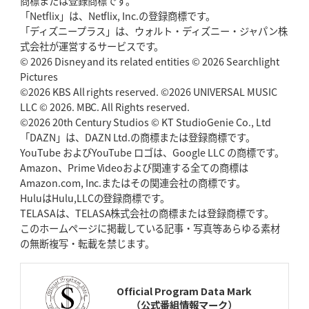
商標または登録商標です。
神戸、1位通過の立役者レタリック
リーグワン初、FWの「トライ王」
「Netflix」は、Netflix, Inc.の登録商標です。
「ディズニープラス」は、ウォルト・ディズニー・ジャパン株
2026年5月7日(木)更新
式会社が運営するサービスです。
「悲運の闘将」宮地克実氏死去
熱血指導で埼玉WKの基礎築く
© 2026 Disney and its related entities © 2026 Searchlight
Pictures
©2026 KBS All rights reserved. ©2026 UNIVERSAL MUSIC
2026年4月30日(木)更新
BR東京、「ユニバーサルデー」の意義
LLC © 2026. MBC. All Rights reserved.
「特別からノーマルへ」が最終
ゴール
©2026 20th Century Studios © KT StudioGenie Co., Ltd
「DAZN」は、DAZN Ltd.の商標または登録商標です。
YouTube およびYouTube ロゴは、Google LLC の商標です。
2026年4月23日(木)更新
Amazon、Prime Videoおよび関連する全ての商標は
元代表ラピース、今季限りで引退
「クボタは10年いた自分のホーム」
Amazon.com, Inc.またはその関連会社の商標です。
HuluはHulu,LLCの登録商標です。
2026年4月16日(木)更新
TELASAは、TELASA株式会社の商標または登録商標です。
BL東京「強化拠点」を「共有財産」に
新クラブハウスは「皆に開かれ
このホームページに掲載している記事・写真等あらゆる素材
た空間」
の無断複写・転載を禁じます。
2026年4月9日(木)更新
スティーラーズ、名門復活の足音
指揮官求める「ディフェンスの質」
Official Program Data Mark
（公式番組情報マーク）