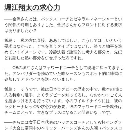
堀江翔太の求心力
――金沢さんとは、バックスコーチとゼネラルマネージャーとい
う関係の時期もありました。金沢さんからフロントに対する要求
はありましたか？
飯島： 私の方に直接、ああしてほしい、こうしてほしいという
要求はなかった。ぐちを言うタイプではないし、淡々と物事を進
めていくイメージです。冷静沈着で論理的に考える部分と、先ほ
どお話した熱い部分を併せ持った方ですね。
――OBの堀江さんはフォワードコーチとして現場に戻ってきまし
た。アンバサダーを務めていた昨シーズンもスポット的に練習に
参加してアドバイスを送っていました。
飯島： そうです。彼は日本ラグビーの歴史の中で、数本の指に
入る特別な選手。よくラグビーを知ってるし、なおかつすごく人
を惹きつける力を持っています。今のワイルドナイツには、彼の
ラグビーナレッジや求心力が必要。彼のフォワードコーチ就任は
チームにとって、大きなプラスになること間違いなしです。
――さらには女子日本代表のバックスコーチとしてW杯イングラ
ンド大会に帯同中のベリック・バーンズさんの入閣（バックスコ