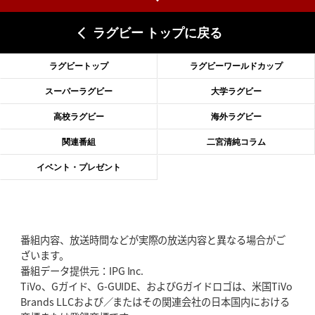
上ノ坊駿介、“満場一致”で新人王
大畑大介「10番でも見てみたい」
ラグビー トップに戻る
2026年6月18日(木)更新
滑川剛人レフリー、早過ぎる引退
「27年W杯の主審、遠のいた夢」
ラグビートップ
ラグビーワールドカップ
2026年6月11日(木)更新
スーパーラグビー
大学ラグビー
神戸、リーグワン初優勝の道のり
デイブ・レニーHCの功績と財産
高校ラグビー
海外ラグビー
2026年6月4日(木)更新
関連番組
二宮清純コラム
“泣き虫先生”こと山口良治氏死去
「信は力なり」骨太の教育方針
イベント・プレゼント
2026年5月28日(木)更新
東京SG、逆転トライで準決勝へ
明暗分けたBR東京、主将の選択
番組内容、放送時間などが実際の放送内容と異なる場合がご
2026年5月21日(木)更新
ざいます。
狭山RG、ライチェル海遥スタッフ入り
女子代表元主将が挑む新たなミ
番組データ提供元：IPG Inc.
ッション
TiVo、Gガイド、G-GUIDE、およびGガイドロゴは、米国TiVo
Brands LLCおよび／またはその関連会社の日本国内における
2026年5月14日(木)更新