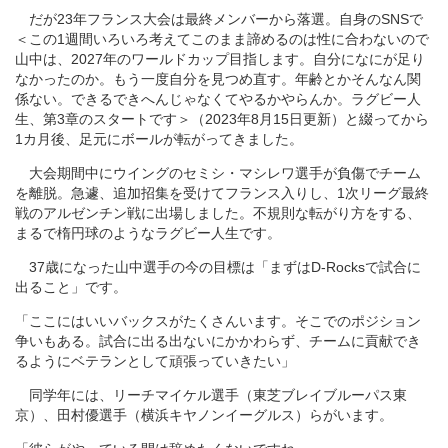
だが23年フランス大会は最終メンバーから落選。自身のSNSで
＜この1週間いろいろ考えてこのまま諦めるのは性に合わないので
山中は、2027年のワールドカップ目指します。自分になにが足り
なかったのか。もう一度自分を見つめ直す。年齢とかそんなん関
係ない。できるできへんじゃなくてやるかやらんか。ラグビー人
生、第3章のスタートです＞（2023年8月15日更新）と綴ってから
1カ月後、足元にボールが転がってきました。
大会期間中にウイングのセミシ・マシレワ選手が負傷でチーム
を離脱。急遽、追加招集を受けてフランス入りし、1次リーグ最終
戦のアルゼンチン戦に出場しました。不規則な転がり方をする、
まるで楕円球のようなラグビー人生です。
37歳になった山中選手の今の目標は「まずはD-Rocksで試合に
出ること」です。
「ここにはいいバックスがたくさんいます。そこでのポジション
争いもある。試合に出る出ないにかかわらず、チームに貢献でき
るようにベテランとして頑張っていきたい」
同学年には、リーチマイケル選手（東芝ブレイブルーパス東
京）、田村優選手（横浜キヤノンイーグルス）らがいます。