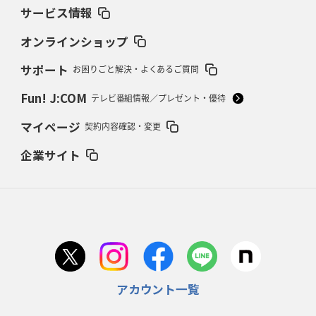
サービス情報
2026年2月19日(木)更新
37年女子W杯招致への課題と期待
「目標は聖地・秩父宮を満員に」
オンラインショップ
サポート
お困りごと解決・よくあるご質問
2026年2月12日(木)更新
ワイルドナイツ、無傷の開幕7連勝
「全然前に進まない」青い壁の底力
Fun! J:COM
テレビ番組情報／プレゼント・優待
2026年2月5日(木)更新
マイページ
契約内容確認・変更
27年豪州W杯、1次リーグは全て中5日
「フランスは中6日で日本戦」の
占い方
企業サイト
2026年1月29日(木)更新
日本協会、35年W杯招致に立候補
「ノーサイドスピリット」前面に
2026年1月22日(木)更新
首位スピアーズ、充実の攻撃力
「湧き出る」パスでトライ量産
アカウント一覧
2026年1月15日(木)更新
明大「凡事徹底」で早大破り7年ぶりV
平翔太主将「スキのないチーム
に成長」