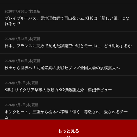
2026年7月30日(木)更新
ブレイブルーパス、元地理教師で再出発
シムズHCは「新しい風」にな
れるか!?
2026年7月23日(木)更新
日本、フランスに完敗で見えた課題
空中戦とモールに、どう対応するか
2026年7月16日(木)更新
秋田から世界へ！丸尾崇真の挑戦
セブンズ全国大会の規模拡大へ
2026年7月9日(木)更新
8年ぶりイタリア撃破の原動力
SO伊藤龍之介、鮮烈デビュー
2026年7月2日(木)更新
ホンダヒート、三重から栃木へ移転
「強く、尊敬され、愛されるチー
ム」
もっと見る
2026年6月25日(木)更新