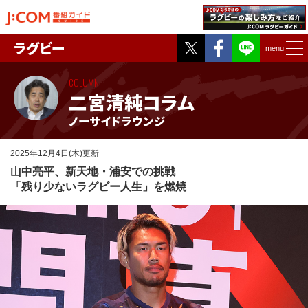
Twitter
Facebook
ラグビー
menu
COLUMN
二宮清純コラム
ノーサイドラウンジ
2025年12月4日(木)更新
山中亮平、新天地・浦安での挑戦
「残り少ないラグビー人生」を燃焼