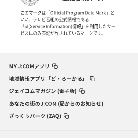
2026年4月2日(木)更新
スピアーズ、王者撃破で再奪首
V奪還で守備の“恩師”に花道を
このマークは「Official Program Data Mark」と
いい、テレビ番組の公式情報である
2026年3月26日(木)更新
「SI(Service Information)情報」を利用したサー
AZ-COM丸和、リーグワンへ参入決定
「フィールド丸ごと計測機器」の
ビスにのみ表記が許されているマークです。
斬新性
2026年3月19日(木)更新
ワイルドナイツ、土壇場逆転の背景
稲垣啓太「特別なことはやらない」
MY J:COMアプリ
2026年3月12日(木)更新
地域情報アプリ「ど・ろーかる」
ダイナボアーズ、“逆輸入SO”三宅駿
「ニュージーランドのフレア（閃
き）」
ジェイコムマガジン (電子版)
あなたの街のJ:COM (局からのお知らせ)
2026年3月5日(木)更新
仏レフリーが見た日本ラグビー
｢ディシプリンがありクリーン｣
ざっくぅパーク (ZAQ)
2026年2月26日(木)更新
ブラックラムズ、反則減で上位伺う
「ラフ」から「タフ」への意識改革