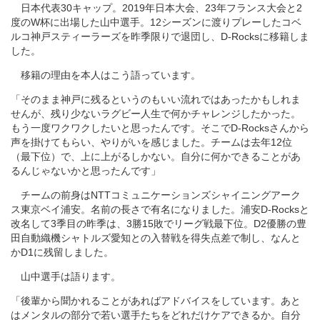
日本代表30キャップ。2019年日本大会、23年フランス大会と2
度のW杯に出場した山中選手。12シーズンに渡りプレーしたコベ
ルコ神戸スティーラーズを昨季限りで退団し、D-Rocksに移籍しま
した。
移籍の理由を本人はこう語っています。
「そのまま神戸に残るというのもいい流れではあったかもしれま
せんが、残り少ないラグビー人生で何かチャレンジしたかった。
もう一度ワクワクしたいと思ったんです。そこでD-Rocksさんから
声を掛けてもらい、やりがいを感じました。チームは去年12位
（最下位）で、上に上がるしかない。自分に何かできることがあ
るんじゃないかと思ったんです」
チームの前身はNTTコミュニケーションズシャイニングアーク
ス東京ベイ浦安。名前の長さで有名になりました。浦安D-Rocksと
改名して3季目の昨季は、3勝15敗でリーグ戦最下位。D2優勝の豊
田自動織機シャトルズ愛知との入替戦を得失点差で制し、なんと
かD1に残留しました。
山中選手は語ります。
「後輩から聞かれることがあればアドバイスをしています。あと
はメンタルの部分で若い選手たちをどれだけケアできるか。自分