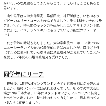
がいろいろな経験をしてきたからこそ、伝えられることもあると
思います」
山中選手は東海大仰星高、早稲田大、神戸製鋼と、いわゆるラ
グビーのエリートコースを歩んできました。身長188センチの長身
フルバック。持ち前のキック力を生かしたエリアマネジメント能
力に加え、パス、ランスキルにも長けている万能型のプレーヤー
です。
だが苦難の時期もありました。大学卒業後の11年、23歳でW杯
ニュージーランド大会の代表候補に選ばれましたが、口ひげを伸
ばすために使用していた塗り薬に禁止成分が含まれていたことが
発覚し、2年間の出場停止処分を受けました。
同学年にリーチ
復帰後、15年W杯イングランド大会でも代表候補に名を連ねま
したが、最終メンバーには残れませんでした。初めての本大会出
場は19年日本大会。18年にスタンドオフからフルバックに転向し
たのが吉と出ました。持ち味のキック力を生かし、日本初のベス
ト8入りに貢献しました。