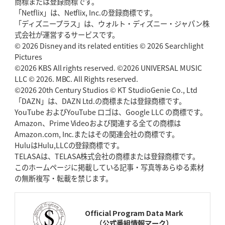
商標または登録商標です。
神戸、1位通過の立役者レタリック
リーグワン初、FWの「トライ王」
「Netflix」は、Netflix, Inc.の登録商標です。
「ディズニープラス」は、ウォルト・ディズニー・ジャパン株
2026年5月7日(木)更新
式会社が運営するサービスです。
「悲運の闘将」宮地克実氏死去
熱血指導で埼玉WKの基礎築く
© 2026 Disney and its related entities © 2026 Searchlight
Pictures
©2026 KBS All rights reserved. ©2026 UNIVERSAL MUSIC
2026年4月30日(木)更新
BR東京、「ユニバーサルデー」の意義
LLC © 2026. MBC. All Rights reserved.
「特別からノーマルへ」が最終
ゴール
©2026 20th Century Studios © KT StudioGenie Co., Ltd
「DAZN」は、DAZN Ltd.の商標または登録商標です。
YouTube およびYouTube ロゴは、Google LLC の商標です。
2026年4月23日(木)更新
Amazon、Prime Videoおよび関連する全ての商標は
元代表ラピース、今季限りで引退
「クボタは10年いた自分のホーム」
Amazon.com, Inc.またはその関連会社の商標です。
HuluはHulu,LLCの登録商標です。
2026年4月16日(木)更新
TELASAは、TELASA株式会社の商標または登録商標です。
BL東京「強化拠点」を「共有財産」に
新クラブハウスは「皆に開かれ
このホームページに掲載している記事・写真等あらゆる素材
た空間」
の無断複写・転載を禁じます。
2026年4月9日(木)更新
スティーラーズ、名門復活の足音
指揮官求める「ディフェンスの質」
Official Program Data Mark
（公式番組情報マーク）