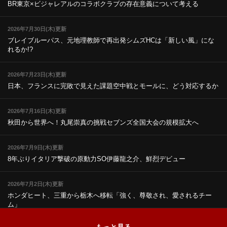
BR東京×ビジャレアルのコラボ
クラブの存在意義について考える
2026年7月30日(木)更新
ブレイブルーパス、元地理教師で再出発
シムズHCは「新しい風」にな
れるか!?
2026年7月23日(木)更新
日本、フランスに完敗で見えた課題
空中戦とモールに、どう対応するか
2026年7月16日(木)更新
秋田から世界へ！丸尾崇真の挑戦
セブンズ全国大会の規模拡大へ
2026年7月9日(木)更新
8年ぶりイタリア撃破の原動力
SO伊藤龍之介、鮮烈デビュー
2026年7月2日(木)更新
ホンダヒート、三重から栃木へ移転
「強く、尊敬され、愛されるチー
ム」