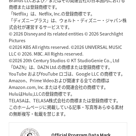
Brands LLCおよび／またはその関連会社の日本国内における
2026年5月14日(木)更新
商標または登録商標です。
神戸、1位通過の立役者レタリック
リーグワン初、FWの「トライ王」
「Netflix」は、Netflix, Inc.の登録商標です。
「ディズニープラス」は、ウォルト・ディズニー・ジャパン株
2026年5月7日(木)更新
式会社が運営するサービスです。
「悲運の闘将」宮地克実氏死去
熱血指導で埼玉WKの基礎築く
© 2026 Disney and its related entities © 2026 Searchlight
Pictures
©2026 KBS All rights reserved. ©2026 UNIVERSAL MUSIC
2026年4月30日(木)更新
BR東京、「ユニバーサルデー」の意義
LLC © 2026. MBC. All Rights reserved.
「特別からノーマルへ」が最終
ゴール
©2026 20th Century Studios © KT StudioGenie Co., Ltd
「DAZN」は、DAZN Ltd.の商標または登録商標です。
YouTube およびYouTube ロゴは、Google LLC の商標です。
2026年4月23日(木)更新
Amazon、Prime Videoおよび関連する全ての商標は
元代表ラピース、今季限りで引退
「クボタは10年いた自分のホーム」
Amazon.com, Inc.またはその関連会社の商標です。
HuluはHulu,LLCの登録商標です。
2026年4月16日(木)更新
TELASAは、TELASA株式会社の商標または登録商標です。
BL東京「強化拠点」を「共有財産」に
新クラブハウスは「皆に開かれ
このホームページに掲載している記事・写真等あらゆる素材
た空間」
の無断複写・転載を禁じます。
2026年4月9日(木)更新
スティーラーズ、名門復活の足音
指揮官求める「ディフェンスの質」
Official Program Data Mark