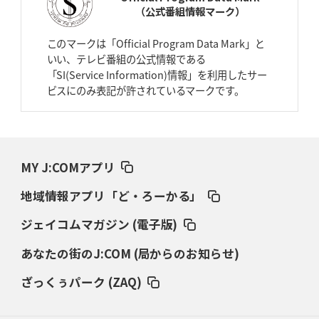
（公式番組情報マーク）
2026年4月2日(木)更新
スピアーズ、王者撃破で再奪首
V奪還で守備の“恩師”に花道を
このマークは「Official Program Data Mark」と
いい、テレビ番組の公式情報である
2026年3月26日(木)更新
「SI(Service Information)情報」を利用したサー
AZ-COM丸和、リーグワンへ参入決定
「フィールド丸ごと計測機器」の
ビスにのみ表記が許されているマークです。
斬新性
2026年3月19日(木)更新
ワイルドナイツ、土壇場逆転の背景
稲垣啓太「特別なことはやらない」
MY J:COMアプリ
2026年3月12日(木)更新
地域情報アプリ「ど・ろーかる」
ダイナボアーズ、“逆輸入SO”三宅駿
「ニュージーランドのフレア（閃
き）」
ジェイコムマガジン (電子版)
あなたの街のJ:COM (局からのお知らせ)
2026年3月5日(木)更新
仏レフリーが見た日本ラグビー
｢ディシプリンがありクリーン｣
ざっくぅパーク (ZAQ)
2026年2月26日(木)更新
ブラックラムズ、反則減で上位伺う
「ラフ」から「タフ」への意識改革