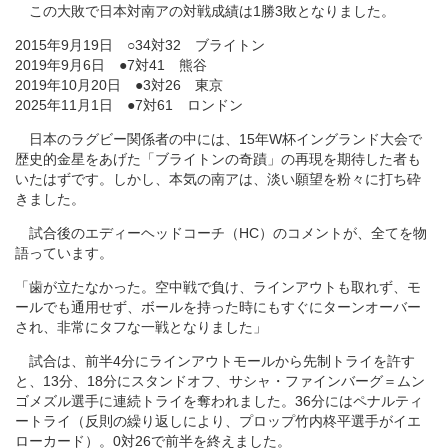
この大敗で日本対南アの対戦成績は1勝3敗となりました。
2015年9月19日 ○34対32 ブライトン
2019年9月6日 ●7対41 熊谷
2019年10月20日 ●3対26 東京
2025年11月1日 ●7対61 ロンドン
日本のラグビー関係者の中には、15年W杯イングランド大会で
歴史的金星をあげた「ブライトンの奇蹟」の再現を期待した者も
いたはずです。しかし、本気の南アは、淡い願望を粉々に打ち砕
きました。
試合後のエディーヘッドコーチ（HC）のコメントが、全てを物
語っています。
「歯が立たなかった。空中戦で負け、ラインアウトも取れず、モ
ールでも通用せず、ボールを持った時にもすぐにターンオーバー
され、非常にタフな一戦となりました」
試合は、前半4分にラインアウトモールから先制トライを許す
と、13分、18分にスタンドオフ、サシャ・ファインバーグ＝ムン
ゴメズル選手に連続トライを奪われました。36分にはペナルティ
ートライ（反則の繰り返しにより、プロップ竹内柊平選手がイエ
ローカード）。0対26で前半を終えました。