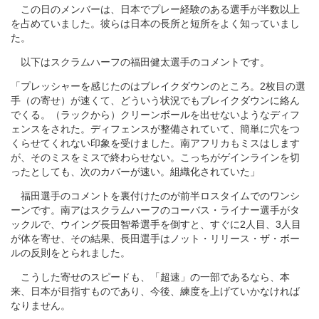
この日のメンバーは、日本でプレー経験のある選手が半数以上
を占めていました。彼らは日本の長所と短所をよく知っていまし
た。
以下はスクラムハーフの福田健太選手のコメントです。
「プレッシャーを感じたのはブレイクダウンのところ。2枚目の選
手（の寄せ）が速くて、どういう状況でもブレイクダウンに絡ん
でくる。（ラックから）クリーンボールを出せないようなディフ
ェンスをされた。ディフェンスが整備されていて、簡単に穴をつ
くらせてくれない印象を受けました。南アフリカもミスはします
が、そのミスをミスで終わらせない。こっちがゲインラインを切
ったとしても、次のカバーが速い。組織化されていた」
福田選手のコメントを裏付けたのが前半ロスタイムでのワンシ
ーンです。南アはスクラムハーフのコーバス・ライナー選手がタ
ックルで、ウイング長田智希選手を倒すと、すぐに2人目、3人目
が体を寄せ、その結果、長田選手はノット・リリース・ザ・ボー
ルの反則をとられました。
こうした寄せのスピードも、「超速」の一部であるなら、本
来、日本が目指すものであり、今後、練度を上げていかなければ
なりません。