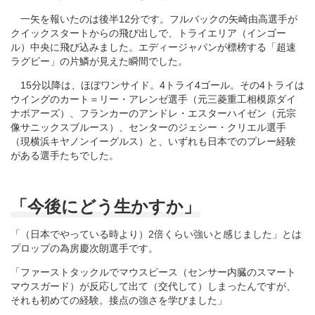
一矢を報いたのは後半12分です。フルバックの矢崎由高選手が
クイックスタートからの飛び出しで、トライエリア（インゴー
ル）中央に飛び込みました。エディージャパンが標榜する「超速
ラグビー」の片鱗が見えた瞬間でした。
15分以降は、ほぼワンサイド。4トライ4ゴール。その4トライは
ウイングのカート＝リー・アレンゼ選手（元三菱重工相模原ダイ
ナボアーズ）、フランカーのアンドレ・エスターハイゼン（元宗
像サニックスブルース）、センターのジェシー・クリエル選手
（現横浜キヤノンイーグルス）と、いずれも日本でのプレー経験
がある選手たちでした。
「今後にどう生かすか」
「（日本でやっている時より）2倍くらい強いと感じました」とは
プロップの為房慶次朗選手です。
「ファーストタックルでマウスピース（センサー内臓のスマート
マウスガード）が反応して出て（交代して）しまったんですが、
それも初めての経験。接点の強さを学びました」