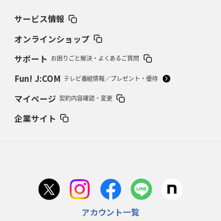
サービス情報
2026年2月19日(木)更新
37年女子W杯招致への課題と期待
「目標は聖地・秩父宮を満員に」
オンラインショップ
サポート
お困りごと解決・よくあるご質問
2026年2月12日(木)更新
ワイルドナイツ、無傷の開幕7連勝
「全然前に進まない」青い壁の底力
Fun! J:COM
テレビ番組情報／プレゼント・優待
2026年2月5日(木)更新
マイページ
契約内容確認・変更
27年豪州W杯、1次リーグは全て中5日
「フランスは中6日で日本戦」の
占い方
企業サイト
2026年1月29日(木)更新
日本協会、35年W杯招致に立候補
「ノーサイドスピリット」前面に
2026年1月22日(木)更新
首位スピアーズ、充実の攻撃力
「湧き出る」パスでトライ量産
アカウント一覧
2026年1月15日(木)更新
明大「凡事徹底」で早大破り7年ぶりV
平翔太主将「スキのないチーム