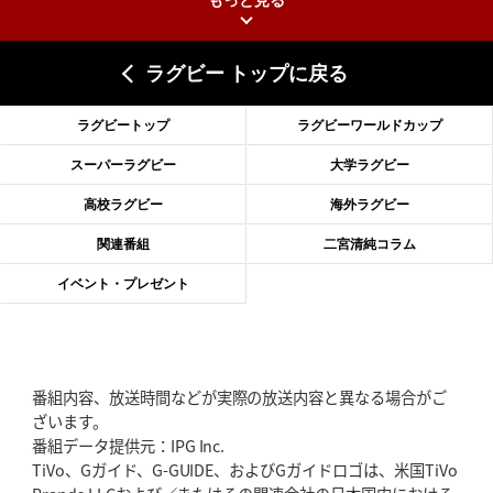
もっと見る
2026年6月25日(木)更新
上ノ坊駿介、“満場一致”で新人王
大畑大介「10番でも見てみたい」
ラグビー トップに戻る
2026年6月18日(木)更新
滑川剛人レフリー、早過ぎる引退
「27年W杯の主審、遠のいた夢」
ラグビートップ
ラグビーワールドカップ
2026年6月11日(木)更新
スーパーラグビー
大学ラグビー
神戸、リーグワン初優勝の道のり
デイブ・レニーHCの功績と財産
高校ラグビー
海外ラグビー
2026年6月4日(木)更新
関連番組
二宮清純コラム
“泣き虫先生”こと山口良治氏死去
「信は力なり」骨太の教育方針
イベント・プレゼント
2026年5月28日(木)更新
東京SG、逆転トライで準決勝へ
明暗分けたBR東京、主将の選択
番組内容、放送時間などが実際の放送内容と異なる場合がご
2026年5月21日(木)更新
ざいます。
狭山RG、ライチェル海遥スタッフ入り
女子代表元主将が挑む新たなミ
番組データ提供元：IPG Inc.
ッション
TiVo、Gガイド、G-GUIDE、およびGガイドロゴは、米国TiVo