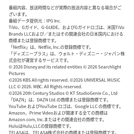
番組内容、放送時間などが実際の放送内容と異なる場合がご
2026年5月21日(木)更新
ざいます。
狭山RG、ライチェル海遥スタッフ入り
女子代表元主将が挑む新たなミ
番組データ提供元：IPG Inc.
ッション
TiVo、Gガイド、G-GUIDE、およびGガイドロゴは、米国TiVo
Brands LLCおよび／またはその関連会社の日本国内における
2026年5月14日(木)更新
商標または登録商標です。
神戸、1位通過の立役者レタリック
リーグワン初、FWの「トライ王」
「Netflix」は、Netflix, Inc.の登録商標です。
「ディズニープラス」は、ウォルト・ディズニー・ジャパン株
2026年5月7日(木)更新
式会社が運営するサービスです。
「悲運の闘将」宮地克実氏死去
熱血指導で埼玉WKの基礎築く
© 2026 Disney and its related entities © 2026 Searchlight
Pictures
©2026 KBS All rights reserved. ©2026 UNIVERSAL MUSIC
2026年4月30日(木)更新
BR東京、「ユニバーサルデー」の意義
LLC © 2026. MBC. All Rights reserved.
「特別からノーマルへ」が最終
ゴール
©2026 20th Century Studios © KT StudioGenie Co., Ltd
「DAZN」は、DAZN Ltd.の商標または登録商標です。
YouTube およびYouTube ロゴは、Google LLC の商標です。
2026年4月23日(木)更新
Amazon、Prime Videoおよび関連する全ての商標は
元代表ラピース、今季限りで引退
「クボタは10年いた自分のホーム」
Amazon.com, Inc.またはその関連会社の商標です。
HuluはHulu,LLCの登録商標です。
2026年4月16日(木)更新
TELASAは、TELASA株式会社の商標または登録商標です。
BL東京「強化拠点」を「共有財産」に
新クラブハウスは「皆に開かれ