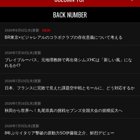
BACK NUMBER
2026年8月6日(木)更新
NEW
BR東京×ビジャレアルのコラボ
クラブの存在意義について考える
2026年7月30日(木)更新
ブレイブルーパス、元地理教師で再出発
シムズHCは「新しい風」にな
れるか!?
2026年7月23日(木)更新
日本、フランスに完敗で見えた課題
空中戦とモールに、どう対応するか
2026年7月16日(木)更新
秋田から世界へ！丸尾崇真の挑戦
セブンズ全国大会の規模拡大へ
2026年7月9日(木)更新
8年ぶりイタリア撃破の原動力
SO伊藤龍之介、鮮烈デビュー