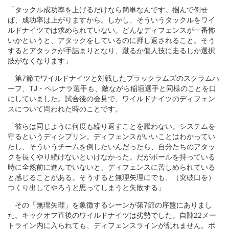
「タックル成功率を上げるだけなら簡単なんです。掴んで倒せ
ば、成功率は上がりますから。しかし、そういうタックルをワイ
ルドナイツでは求められていない。どんなディフェンスが一番怖
いかというと、アタックをしているのに押し返されること。そう
するとアタックが手詰まりとなり、蹴るか個人技に走るしか選択
肢がなくなります」
第7節でワイルドナイツと対戦したブラックラムズのスクラムハ
ーフ、TJ・ペレナラ選手も、敵ながら稲垣選手と同様のことを口
にしていました。試合後の会見で、ワイルドナイツのディフェン
スについて問われた時のことです。
「彼らは同じように何度も繰り返すことを厭わない。システムを
守るというディシプリン。ディフェンスがいいことはわかってい
たし、そういうチームを倒したいんだったら、自分たちのアタッ
クを長くやり続けないといけなかった。だがボールを持っている
時に全然前に進んでいないと、ディフェンスに苦しめられている
と感じることがある。そうすると無理矢理にでも、（突破口を）
つくり出してやろうと思ってしまうと失敗する」
その「無理矢理」を象徴するシーンが第7節の序盤にありまし
た。キックオフ直後のワイルドナイツは劣勢でした。自陣22メー
トライン内に入られても、ディフェンスラインが乱れません。ボ