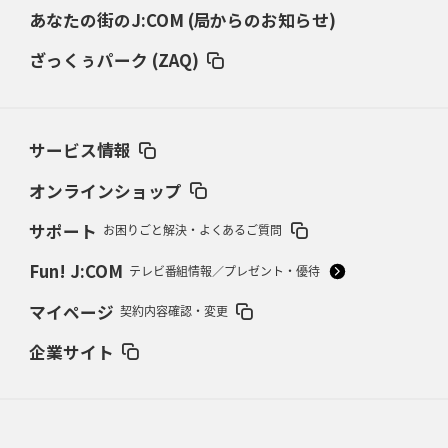
あなたの街のJ:COM (局からのお知らせ)
2026年3月5日(木)更新
仏レフリーが見た日本ラグビー
｢ディシプリンがありクリーン｣
ざっくぅパーク (ZAQ)
2026年2月26日(木)更新
ブラックラムズ、反則減で上位伺う
「ラフ」から「タフ」への意識改革
サービス情報
2026年2月19日(木)更新
37年女子W杯招致への課題と期待
「目標は聖地・秩父宮を満員に」
オンラインショップ
サポート
お困りごと解決・よくあるご質問
2026年2月12日(木)更新
ワイルドナイツ、無傷の開幕7連勝
「全然前に進まない」青い壁の底力
Fun! J:COM
テレビ番組情報／プレゼント・優待
2026年2月5日(木)更新
マイページ
契約内容確認・変更
27年豪州W杯、1次リーグは全て中5日
「フランスは中6日で日本戦」の
占い方
企業サイト
2026年1月29日(木)更新
日本協会、35年W杯招致に立候補
「ノーサイドスピリット」前面に