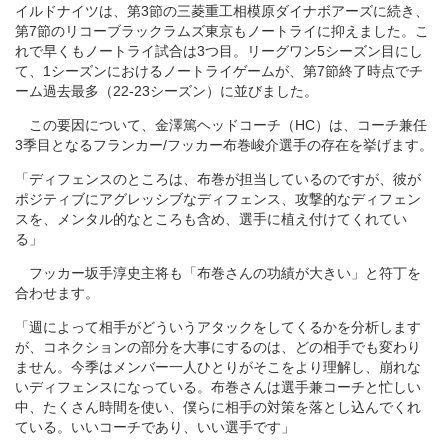
イルドナイツは、第3節の三菱重工相模原ダイナボアーズに続き、
第7節のリコーブラックラムズ東京もノートライに抑えました。こ
れで早くもノートライ試合は3つ目。リーグワン5シーズン目にし
て、1シーズンにおけるノートライゲームが、第7節終了時点でチ
ーム過去最多（22-23シーズン）に並びました。
この要因について、金澤篤ヘッドコーチ（HC）は、コーチ兼任
3季目となるフランカー/フッカー布巻峻介選手の存在を挙げます。
「ディフェンスのところは、布巻が担当しているのですが、彼が
ポジティブにアグレッシブなディフェンス、攻撃的なディフェン
スを、メンタル的なところも含め、選手に植え付けてくれてい
る」
フッカー坂手淳史主将も「布巻さんの功績が大きい」と符丁を
合わせます。
「週によって相手がどういうアタックをしてくるかを分析します
が、コネクションの部分を大事にするのは、どの相手でも変わり
ません。今季はメンバー一人ひとりがそこをより理解し、崩れな
いディフェンスになっている。布巻さんは選手兼コーチと忙しい
中、たくさん時間を使い、僕らに相手の対策を落とし込んでくれ
ている。いいコーチであり、いい選手です」