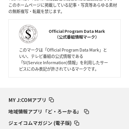
このホームページに掲載している記事・写真等あらゆる素材
た空間」
の無断複写・転載を禁じます。
2026年4月9日(木)更新
スティーラーズ、名門復活の足音
指揮官求める「ディフェンスの質」
Official Program Data Mark
（公式番組情報マーク）
2026年4月2日(木)更新
スピアーズ、王者撃破で再奪首
V奪還で守備の“恩師”に花道を
このマークは「Official Program Data Mark」と
いい、テレビ番組の公式情報である
2026年3月26日(木)更新
「SI(Service Information)情報」を利用したサー
AZ-COM丸和、リーグワンへ参入決定
「フィールド丸ごと計測機器」の
ビスにのみ表記が許されているマークです。
斬新性
2026年3月19日(木)更新
ワイルドナイツ、土壇場逆転の背景
稲垣啓太「特別なことはやらない」
MY J:COMアプリ
2026年3月12日(木)更新
地域情報アプリ「ど・ろーかる」
ダイナボアーズ、“逆輸入SO”三宅駿
「ニュージーランドのフレア（閃
き）」
ジェイコムマガジン (電子版)