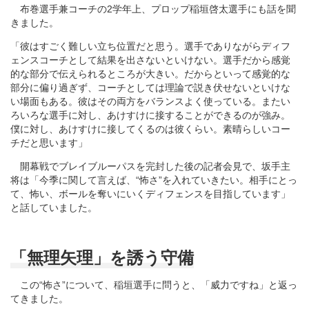
布巻選手兼コーチの2学年上、プロップ稲垣啓太選手にも話を聞
きました。
「彼はすごく難しい立ち位置だと思う。選手でありながらディフ
ェンスコーチとして結果を出さないといけない。選手だから感覚
的な部分で伝えられるところが大きい。だからといって感覚的な
部分に偏り過ぎず、コーチとしては理論で説き伏せないといけな
い場面もある。彼はその両方をバランスよく使っている。またい
ろいろな選手に対し、あけすけに接することができるのが強み。
僕に対し、あけすけに接してくるのは彼くらい。素晴らしいコー
チだと思います」
開幕戦でブレイブルーパスを完封した後の記者会見で、坂手主
将は「今季に関して言えば、“怖さ”を入れていきたい。相手にとっ
て、怖い、ボールを奪いにいくディフェンスを目指しています」
と話していました。
「無理矢理」を誘う守備
この“怖さ”について、稲垣選手に問うと、「威力ですね」と返っ
てきました。