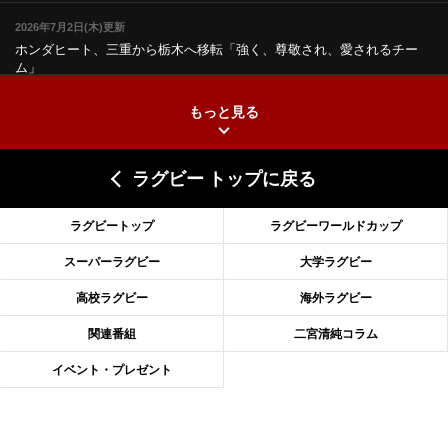
2026年7月2日(木)更新
ホンダヒート、三重から栃木へ移転
「強く、尊敬され、愛されるチー
ム」
もっと見る
2026年6月25日(木)更新
上ノ坊駿介、“満場一致”で新人王
大畑大介「10番でも見てみたい」
ラグビー トップに戻る
2026年6月18日(木)更新
滑川剛人レフリー、早過ぎる引退
「27年W杯の主審、遠のいた夢」
ラグビートップ
ラグビーワールドカップ
2026年6月11日(木)更新
スーパーラグビー
大学ラグビー
神戸、リーグワン初優勝の道のり
デイブ・レニーHCの功績と財産
高校ラグビー
海外ラグビー
2026年6月4日(木)更新
関連番組
二宮清純コラム
“泣き虫先生”こと山口良治氏死去
「信は力なり」骨太の教育方針
イベント・プレゼント
2026年5月28日(木)更新
東京SG、逆転トライで準決勝へ
明暗分けたBR東京、主将の選択