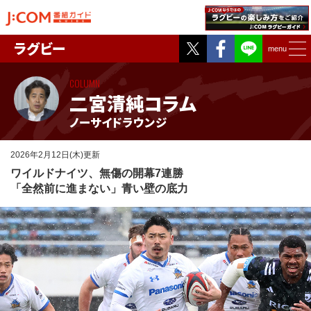
Twitter
Facebook
ラグビー
menu
COLUMN
二宮清純コラム
ノーサイドラウンジ
2026年2月12日(木)更新
ワイルドナイツ、無傷の開幕7連勝
「全然前に進まない」青い壁の底力