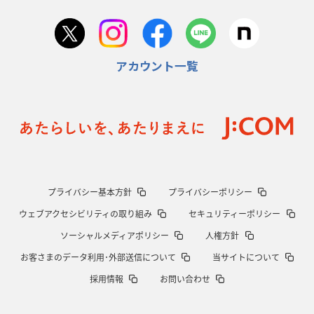
2026年1月22日(木)更新
首位スピアーズ、充実の攻撃力
「湧き出る」パスでトライ量産
アカウント一覧
2026年1月15日(木)更新
明大「凡事徹底」で早大破り7年ぶりV
平翔太主将「スキのないチーム
に成長」
2026年1月8日(木)更新
スピアーズ牽引するスティーブンソン
ルディケ「15番はゲームドライバ
ー」
2025年12月25日(木)更新
プライバシー基本方針
プライバシーポリシー
相模原DB、「最後5分」をしのぎ切る
“神奈川ダービー”制して今季初白
ウェブアクセシビリティの取り組み
セキュリティーポリシー
星
ソーシャルメディアポリシー
人権方針
2025年12月18日(木)更新
お客さまのデータ利用･外部送信について
当サイトについて
46対0。ワイルドナイツ、衝撃の圧勝
伝統のディフェンスに“怖さ”を加
採用情報
お問い合わせ
味