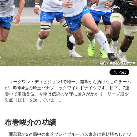
リーグワン・ディビジョン1で唯一、開幕から負けなしのチーム
が、昨季4位の埼玉パナソニックワイルドナイツです。目下、7連
勝中で単独首位。今季は伝統の堅守に磨きがかかり、リーグ最少
失点（101）を誇っています。
布巻峻介の功績
開幕戦で2連覇中の東芝ブレイブルーパス東京に完封勝ちしたワ