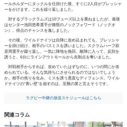
ールホルダーにタックルを仕掛けた後、すぐに2人目がプレッシャ
ーをかけます。これを繰り返しました。
対するブラックラムズは10フェーズ以上を重ねましたが、最後
はセンター池田悠希選手が痛恨のノックフォワード（ノックオ
ン）。得点のチャンスを逸しました。
その後、ワイルドナイツは自陣に攻め込まれても、プレッシャ
ーを掛け続け、相手のパスミスを誘いました。スクラムハーフ萩
原周選手が蹴り返し、一気に陣地を挽回。敵陣に入って、反則を
誘うと、6分にラインアウトモールから先制点を奪いました。
対戦相手からすれば、攻めていたはずなのに、いつの間にか攻
められている。そんな気持ちにさせられるのではないでしょう
か。相手の焦りを生み、ミスを誘う愚直なディフェンス。ワイル
ドナイツの“青い壁”を崩すのは、至難の業と言えそうです。
ラグビー中継の放送スケジュールはこちら
関連コラム