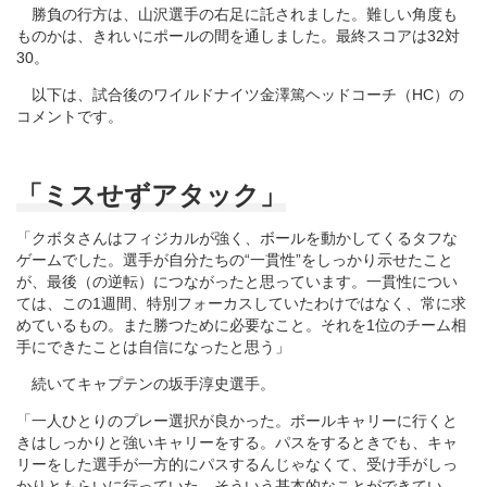
勝負の行方は、山沢選手の右足に託されました。難しい角度も
ものかは、きれいにポールの間を通しました。最終スコアは32対
30。
以下は、試合後のワイルドナイツ金澤篤ヘッドコーチ（HC）の
コメントです。
「ミスせずアタック」
「クボタさんはフィジカルが強く、ボールを動かしてくるタフな
ゲームでした。選手が自分たちの“一貫性”をしっかり示せたこと
が、最後（の逆転）につながったと思っています。一貫性につい
ては、この1週間、特別フォーカスしていたわけではなく、常に求
めているもの。また勝つために必要なこと。それを1位のチーム相
手にできたことは自信になったと思う」
続いてキャプテンの坂手淳史選手。
「一人ひとりのプレー選択が良かった。ボールキャリーに行くと
きはしっかりと強いキャリーをする。パスをするときでも、キャ
リーをした選手が一方的にパスするんじゃなくて、受け手がしっ
かりともらいに行っていた。そういう基本的なことができてい