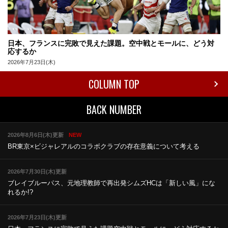
日本、フランスに完敗で見えた課題。空中戦とモールに、どう対
応するか
2026年7月23日(木)
COLUMN TOP
BACK NUMBER
2026年8月6日(木)更新
NEW
BR東京×ビジャレアルのコラボ
クラブの存在意義について考える
2026年7月30日(木)更新
ブレイブルーパス、元地理教師で再出発
シムズHCは「新しい風」にな
れるか!?
2026年7月23日(木)更新