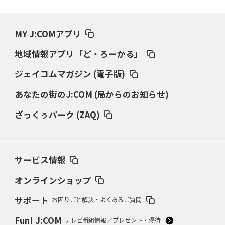
2026年3月19日(木)更新
ワイルドナイツ、土壇場逆転の背景
稲垣啓太「特別なことはやらない」
MY J:COMアプリ
2026年3月12日(木)更新
地域情報アプリ「ど・ろーかる」
ダイナボアーズ、“逆輸入SO”三宅駿
「ニュージーランドのフレア（閃
き）」
ジェイコムマガジン (電子版)
あなたの街のJ:COM (局からのお知らせ)
2026年3月5日(木)更新
仏レフリーが見た日本ラグビー
｢ディシプリンがありクリーン｣
ざっくぅパーク (ZAQ)
2026年2月26日(木)更新
ブラックラムズ、反則減で上位伺う
「ラフ」から「タフ」への意識改革
サービス情報
2026年2月19日(木)更新
37年女子W杯招致への課題と期待
「目標は聖地・秩父宮を満員に」
オンラインショップ
サポート
お困りごと解決・よくあるご質問
2026年2月12日(木)更新
ワイルドナイツ、無傷の開幕7連勝
「全然前に進まない」青い壁の底力
Fun! J:COM
テレビ番組情報／プレゼント・優待