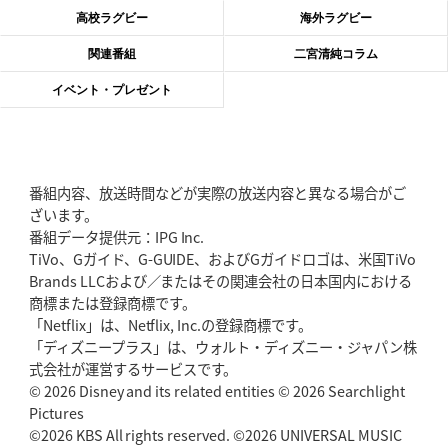
神戸、リーグワン初優勝の道のり
デイブ・レニーHCの功績と財産
高校ラグビー
海外ラグビー
2026年6月4日(木)更新
関連番組
二宮清純コラム
“泣き虫先生”こと山口良治氏死去
「信は力なり」骨太の教育方針
イベント・プレゼント
2026年5月28日(木)更新
東京SG、逆転トライで準決勝へ
明暗分けたBR東京、主将の選択
番組内容、放送時間などが実際の放送内容と異なる場合がご
2026年5月21日(木)更新
ざいます。
狭山RG、ライチェル海遥スタッフ入り
女子代表元主将が挑む新たなミ
番組データ提供元：IPG Inc.
ッション
TiVo、Gガイド、G-GUIDE、およびGガイドロゴは、米国TiVo
Brands LLCおよび／またはその関連会社の日本国内における
2026年5月14日(木)更新
商標または登録商標です。
神戸、1位通過の立役者レタリック
リーグワン初、FWの「トライ王」
「Netflix」は、Netflix, Inc.の登録商標です。
「ディズニープラス」は、ウォルト・ディズニー・ジャパン株
2026年5月7日(木)更新
式会社が運営するサービスです。
「悲運の闘将」宮地克実氏死去
熱血指導で埼玉WKの基礎築く
© 2026 Disney and its related entities © 2026 Searchlight
Pictures
©2026 KBS All rights reserved. ©2026 UNIVERSAL MUSIC
2026年4月30日(木)更新