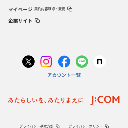
2026年2月5日(木)更新
マイページ
契約内容確認・変更
27年豪州W杯、1次リーグは全て中5日
「フランスは中6日で日本戦」の
占い方
企業サイト
2026年1月29日(木)更新
日本協会、35年W杯招致に立候補
「ノーサイドスピリット」前面に
2026年1月22日(木)更新
首位スピアーズ、充実の攻撃力
「湧き出る」パスでトライ量産
アカウント一覧
2026年1月15日(木)更新
明大「凡事徹底」で早大破り7年ぶりV
平翔太主将「スキのないチーム
に成長」
2026年1月8日(木)更新
スピアーズ牽引するスティーブンソン
ルディケ「15番はゲームドライバ
ー」
2025年12月25日(木)更新
プライバシー基本方針
プライバシーポリシー