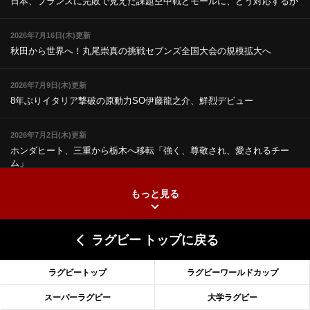
日本、フランスに完敗で見えた課題
空中戦とモールに、どう対応するか
2026年7月16日(木)更新
秋田から世界へ！丸尾崇真の挑戦
セブンズ全国大会の規模拡大へ
2026年7月9日(木)更新
8年ぶりイタリア撃破の原動力
SO伊藤龍之介、鮮烈デビュー
2026年7月2日(木)更新
ホンダヒート、三重から栃木へ移転
「強く、尊敬され、愛されるチー
ム」
もっと見る
2026年6月25日(木)更新
上ノ坊駿介、“満場一致”で新人王
大畑大介「10番でも見てみたい」
ラグビー トップに戻る
2026年6月18日(木)更新
滑川剛人レフリー、早過ぎる引退
「27年W杯の主審、遠のいた夢」
ラグビートップ
ラグビーワールドカップ
2026年6月11日(木)更新
スーパーラグビー
大学ラグビー