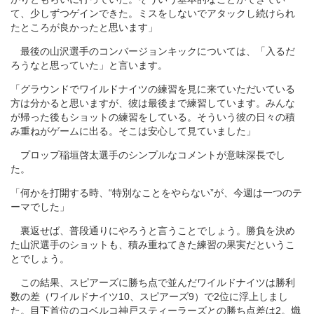
て、少しずつゲインできた。ミスをしないでアタックし続けられ
たところが良かったと思います」
最後の山沢選手のコンバージョンキックについては、「入るだ
ろうなと思っていた」と言います。
「グラウンドでワイルドナイツの練習を見に来ていただいている
方は分かると思いますが、彼は最後まで練習しています。みんな
が帰った後もショットの練習をしている。そういう彼の日々の積
み重ねがゲームに出る。そこは安心して見ていました」
プロップ稲垣啓太選手のシンプルなコメントが意味深長でし
た。
「何かを打開する時、“特別なことをやらない”が、今週は一つのテ
ーマでした」
裏返せば、普段通りにやろうと言うことでしょう。勝負を決め
た山沢選手のショットも、積み重ねてきた練習の果実だというこ
とでしょう。
この結果、スピアーズに勝ち点で並んだワイルドナイツは勝利
数の差（ワイルドナイツ10、スピアーズ9）で2位に浮上しまし
た。目下首位のコベルコ神戸スティーラーズとの勝ち点差は2。熾