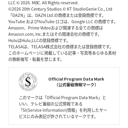
BR東京、「ユニバーサルデー」の意義
LLC © 2026. MBC. All Rights reserved.
「特別からノーマルへ」が最終
ゴール
©2026 20th Century Studios © KT StudioGenie Co., Ltd
「DAZN」は、DAZN Ltd.の商標または登録商標です。
YouTube およびYouTube ロゴは、Google LLC の商標です。
2026年4月23日(木)更新
Amazon、Prime Videoおよび関連する全ての商標は
元代表ラピース、今季限りで引退
「クボタは10年いた自分のホーム」
Amazon.com, Inc.またはその関連会社の商標です。
HuluはHulu,LLCの登録商標です。
2026年4月16日(木)更新
TELASAは、TELASA株式会社の商標または登録商標です。
BL東京「強化拠点」を「共有財産」に
新クラブハウスは「皆に開かれ
このホームページに掲載している記事・写真等あらゆる素材
た空間」
の無断複写・転載を禁じます。
2026年4月9日(木)更新
スティーラーズ、名門復活の足音
指揮官求める「ディフェンスの質」
Official Program Data Mark
（公式番組情報マーク）
2026年4月2日(木)更新
スピアーズ、王者撃破で再奪首
V奪還で守備の“恩師”に花道を
このマークは「Official Program Data Mark」と
いい、テレビ番組の公式情報である
2026年3月26日(木)更新
「SI(Service Information)情報」を利用したサー
AZ-COM丸和、リーグワンへ参入決定
「フィールド丸ごと計測機器」の
ビスにのみ表記が許されているマークです。
斬新性