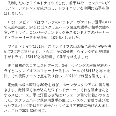
先制したのはワイルドナイツでした。前半14分、センターのダ
ミアン・デアレンデが抜け出し、トライエリア右中間に右手を伸
ばしました。
19分、スピアーズはウイングのハラトア・ヴァイレア選手のPG
で点差を詰め、24分にはスクラムハーフ藤原忍選手が相手の隙を
突いてトライ。コンバージョンキックをスタンドオフのバーナー
ド・フォーリー選手が決め、10対5としました。
ワイルドナイツは31分、スタンドオフの山沢拓也選手がPGを決
めて2点差に迫ります。さらに、その3分後、ウイング竹山晃暉選
手がトライ。15対10と再逆転して前半を終えました。
後半最初のスコアはスピアーズ。3分、ウイングの根塚洸雅のト
ライとスタンドオフのフォーリー選手のゴールで18対15と再々逆
転。その後両チームは点を取り合い、30対25で終盤を迎えます。
電光掲示板の時計は80分を過ぎ、ホーンがスタジアムに鳴り響
きます。敵陣深く攻め込んだワイルドナイツ、それを阻止せんと
するスピアーズ。手に汗握る攻防は37フェーズ目で決着がつきま
した。スクラムハーフ萩原周選手の飛ばしパスを、右端で受け取
ったフルバック野口竜司選手がトライエリア右隅に飛び込みまし
た。これで30対30の同点。