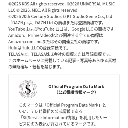
©2026 KBS All rights reserved. ©2026 UNIVERSAL MUSIC
2026年4月30日(木)更新
BR東京、「ユニバーサルデー」の意義
LLC © 2026. MBC. All Rights reserved.
「特別からノーマルへ」が最終
ゴール
©2026 20th Century Studios © KT StudioGenie Co., Ltd
「DAZN」は、DAZN Ltd.の商標または登録商標です。
YouTube およびYouTube ロゴは、Google LLC の商標です。
2026年4月23日(木)更新
Amazon、Prime Videoおよび関連する全ての商標は
元代表ラピース、今季限りで引退
「クボタは10年いた自分のホーム」
Amazon.com, Inc.またはその関連会社の商標です。
HuluはHulu,LLCの登録商標です。
2026年4月16日(木)更新
TELASAは、TELASA株式会社の商標または登録商標です。
BL東京「強化拠点」を「共有財産」に
新クラブハウスは「皆に開かれ
このホームページに掲載している記事・写真等あらゆる素材
た空間」
の無断複写・転載を禁じます。
2026年4月9日(木)更新
スティーラーズ、名門復活の足音
指揮官求める「ディフェンスの質」
Official Program Data Mark
（公式番組情報マーク）
2026年4月2日(木)更新
スピアーズ、王者撃破で再奪首
V奪還で守備の“恩師”に花道を
このマークは「Official Program Data Mark」と
いい、テレビ番組の公式情報である
2026年3月26日(木)更新
「SI(Service Information)情報」を利用したサー
AZ-COM丸和、リーグワンへ参入決定
「フィールド丸ごと計測機器」の
ビスにのみ表記が許されているマークです。
斬新性