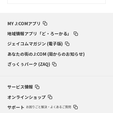
2026年3月19日(木)更新
ワイルドナイツ、土壇場逆転の背景
稲垣啓太「特別なことはやらない」
MY J:COMアプリ
2026年3月12日(木)更新
地域情報アプリ「ど・ろーかる」
ダイナボアーズ、“逆輸入SO”三宅駿
「ニュージーランドのフレア（閃
き）」
ジェイコムマガジン (電子版)
あなたの街のJ:COM (局からのお知らせ)
2026年3月5日(木)更新
仏レフリーが見た日本ラグビー
｢ディシプリンがありクリーン｣
ざっくぅパーク (ZAQ)
2026年2月26日(木)更新
ブラックラムズ、反則減で上位伺う
「ラフ」から「タフ」への意識改革
サービス情報
2026年2月19日(木)更新
37年女子W杯招致への課題と期待
「目標は聖地・秩父宮を満員に」
オンラインショップ
サポート
お困りごと解決・よくあるご質問
2026年2月12日(木)更新
ワイルドナイツ、無傷の開幕7連勝
「全然前に進まない」青い壁の底力