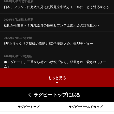
2026年7月23日(木)更新
日本、フランスに完敗で見えた課題
空中戦とモールに、どう対応するか
2026年7月16日(木)更新
秋田から世界へ！丸尾崇真の挑戦
セブンズ全国大会の規模拡大へ
2026年7月9日(木)更新
8年ぶりイタリア撃破の原動力
SO伊藤龍之介、鮮烈デビュー
2026年7月2日(木)更新
ホンダヒート、三重から栃木へ移転
「強く、尊敬され、愛されるチー
ム」
もっと見る
2026年6月25日(木)更新
上ノ坊駿介、“満場一致”で新人王
大畑大介「10番でも見てみたい」
ラグビー トップに戻る
2026年6月18日(木)更新
滑川剛人レフリー、早過ぎる引退
「27年W杯の主審、遠のいた夢」
ラグビートップ
ラグビーワールドカップ