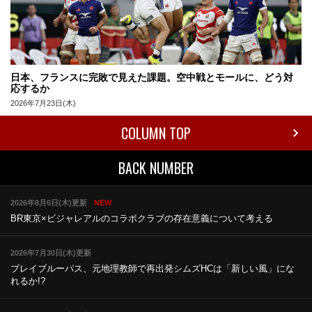
日本、フランスに完敗で見えた課題。空中戦とモールに、どう対
応するか
2026年7月23日(木)
COLUMN TOP
BACK NUMBER
2026年8月6日(木)更新
NEW
BR東京×ビジャレアルのコラボ
クラブの存在意義について考える
2026年7月30日(木)更新
ブレイブルーパス、元地理教師で再出発
シムズHCは「新しい風」にな
れるか!?