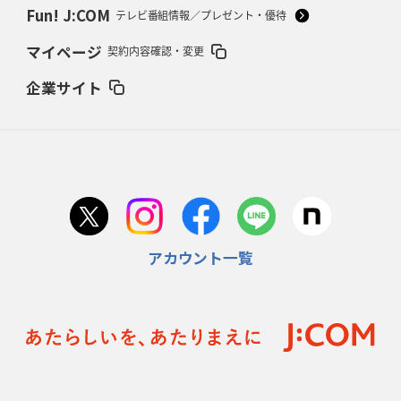
Fun! J:COM
テレビ番組情報／プレゼント・優待
2026年2月5日(木)更新
マイページ
契約内容確認・変更
27年豪州W杯、1次リーグは全て中5日
「フランスは中6日で日本戦」の
占い方
企業サイト
2026年1月29日(木)更新
日本協会、35年W杯招致に立候補
「ノーサイドスピリット」前面に
2026年1月22日(木)更新
首位スピアーズ、充実の攻撃力
「湧き出る」パスでトライ量産
アカウント一覧
2026年1月15日(木)更新
明大「凡事徹底」で早大破り7年ぶりV
平翔太主将「スキのないチーム
に成長」
2026年1月8日(木)更新
スピアーズ牽引するスティーブンソン
ルディケ「15番はゲームドライバ
ー」