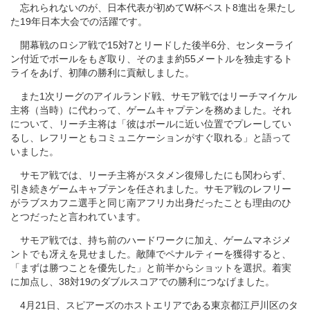
忘れられないのが、日本代表が初めてW杯ベスト8進出を果たし
た19年日本大会での活躍です。
開幕戦のロシア戦で15対7とリードした後半6分、センターライ
ン付近でボールをもぎ取り、そのまま約55メートルを独走するト
ライをあげ、初陣の勝利に貢献しました。
また1次リーグのアイルランド戦、サモア戦ではリーチマイケル
主将（当時）に代わって、ゲームキャプテンを務めました。それ
について、リーチ主将は「彼はボールに近い位置でプレーしてい
るし、レフリーともコミュニケーションがすぐ取れる」と語って
いました。
サモア戦では、リーチ主将がスタメン復帰したにも関わらず、
引き続きゲームキャプテンを任されました。サモア戦のレフリー
がラブスカフニ選手と同じ南アフリカ出身だったことも理由のひ
とつだったと言われています。
サモア戦では、持ち前のハードワークに加え、ゲームマネジメ
ントでも冴えを見せました。敵陣でペナルティーを獲得すると、
「まずは勝つことを優先した」と前半からショットを選択。着実
に加点し、38対19のダブルスコアでの勝利につなげました。
4月21日、スピアーズのホストエリアである東京都江戸川区のタ