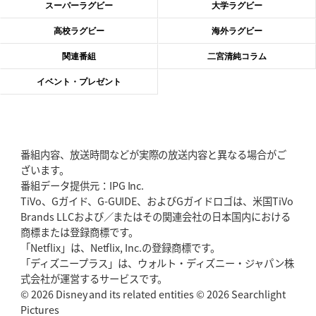
2026年6月11日(木)更新
スーパーラグビー
大学ラグビー
神戸、リーグワン初優勝の道のり
デイブ・レニーHCの功績と財産
高校ラグビー
海外ラグビー
2026年6月4日(木)更新
関連番組
二宮清純コラム
“泣き虫先生”こと山口良治氏死去
「信は力なり」骨太の教育方針
イベント・プレゼント
2026年5月28日(木)更新
東京SG、逆転トライで準決勝へ
明暗分けたBR東京、主将の選択
番組内容、放送時間などが実際の放送内容と異なる場合がご
2026年5月21日(木)更新
ざいます。
狭山RG、ライチェル海遥スタッフ入り
女子代表元主将が挑む新たなミ
番組データ提供元：IPG Inc.
ッション
TiVo、Gガイド、G-GUIDE、およびGガイドロゴは、米国TiVo
Brands LLCおよび／またはその関連会社の日本国内における
2026年5月14日(木)更新
商標または登録商標です。
神戸、1位通過の立役者レタリック
リーグワン初、FWの「トライ王」
「Netflix」は、Netflix, Inc.の登録商標です。
「ディズニープラス」は、ウォルト・ディズニー・ジャパン株
2026年5月7日(木)更新
式会社が運営するサービスです。
「悲運の闘将」宮地克実氏死去
熱血指導で埼玉WKの基礎築く
© 2026 Disney and its related entities © 2026 Searchlight
Pictures