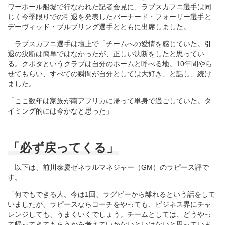
ワーホール船堀で行なわれた記者会見に、ラブスカフニ選手は同
じく今季限りでの引退を発表したバーナード・フォーリー選手と
デーヴィッド・ブルブリング選手とともに出席しました。
ラブスカフニ選手は壇上で「チームへの愛情を感じていた。引
退の決断は簡単ではなかったが、正しい決断をしたと思ってい
る。クボタというクラブは自分のホームと呼べる地。10年間やら
せてもらい、すべての瞬間が自分としては大好き」と話し、続け
ました。
「ここ数年は家族が南アフリカに帰って単身で過ごしていた。タ
イミング的には今かなと思った」
「必ず戻ってくる」
以下は、前川泰慶ゼネラルマネジャー（GM）のラピース評で
す。
「何でもできる人。今は1回、ラグビーから離れるという話をして
いましたが、ラピースならコーチをやっても、ビジネス界にチャ
レンジしても、うまくいくでしょう。チームとしては、どうやっ
て帰ってきてもらうかを考えていかないといけないと思っていま