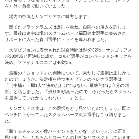
を）外す前提で動いていました」
場内の空気もサンゴリアスに味方します。
慌てたブラックラムズは反則を重ね、自陣への侵入を許しま
す。最後は途中出場のスクラムハーフ福田健太選手に突破され、
サポートに入った森川選手にトライを奪われました。
大型ビジョンに表示された試合時間は84分32秒。サンゴリアス
が38対35と再逆転に成功。コルビ選手がコンバージョンキックを
決め、ファイナルスコアは40対35。
最後の「ショット」の判断について、果たして選択は正しかっ
たのでしょうか。決定権を持つキャプテンのペレナラ選手は
「（中楠）一期1人で決めたわけではない。最終的には自分の判
断」と話しました。「残り30秒あったので、今だったらスクラム
を選択していたかもしれない……」とも。
サンゴリアス側は、この選択をどう見ていたのでしょう。既に
ベンチに下がっていたスクラムハーフ流大選手はこう語りまし
た。
「勝てるチャンスが数パーセントきたかな、というふうに正直、
思いました。もちろんリコーさんの判断をリスペクトしています