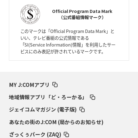
スティーラーズ、名門復活の足音
指揮官求める「ディフェンスの質」
Official Program Data Mark
（公式番組情報マーク）
2026年4月2日(木)更新
スピアーズ、王者撃破で再奪首
V奪還で守備の“恩師”に花道を
このマークは「Official Program Data Mark」と
いい、テレビ番組の公式情報である
2026年3月26日(木)更新
「SI(Service Information)情報」を利用したサー
AZ-COM丸和、リーグワンへ参入決定
「フィールド丸ごと計測機器」の
ビスにのみ表記が許されているマークです。
斬新性
2026年3月19日(木)更新
ワイルドナイツ、土壇場逆転の背景
稲垣啓太「特別なことはやらない」
MY J:COMアプリ
2026年3月12日(木)更新
地域情報アプリ「ど・ろーかる」
ダイナボアーズ、“逆輸入SO”三宅駿
「ニュージーランドのフレア（閃
き）」
ジェイコムマガジン (電子版)
あなたの街のJ:COM (局からのお知らせ)
2026年3月5日(木)更新
仏レフリーが見た日本ラグビー
｢ディシプリンがありクリーン｣
ざっくぅパーク (ZAQ)