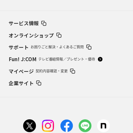
2026年2月26日(木)更新
ブラックラムズ、反則減で上位伺う
「ラフ」から「タフ」への意識改革
サービス情報
2026年2月19日(木)更新
37年女子W杯招致への課題と期待
「目標は聖地・秩父宮を満員に」
オンラインショップ
サポート
お困りごと解決・よくあるご質問
2026年2月12日(木)更新
ワイルドナイツ、無傷の開幕7連勝
「全然前に進まない」青い壁の底力
Fun! J:COM
テレビ番組情報／プレゼント・優待
2026年2月5日(木)更新
マイページ
契約内容確認・変更
27年豪州W杯、1次リーグは全て中5日
「フランスは中6日で日本戦」の
占い方
企業サイト
2026年1月29日(木)更新
日本協会、35年W杯招致に立候補
「ノーサイドスピリット」前面に
2026年1月22日(木)更新
首位スピアーズ、充実の攻撃力
「湧き出る」パスでトライ量産