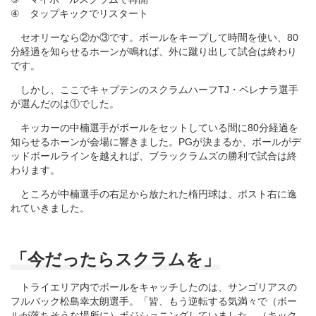
④ タップキックでリスタート
セオリーなら②か③です。ボールをキープして時間を使い、80
分経過を知らせるホーンが鳴れば、外に蹴り出して試合は終わり
です。
しかし、ここでキャプテンのスクラムハーフTJ・ペレナラ選手
が選んだのは①でした。
キッカーの中楠選手がボールをセットしている間に80分経過を
知らせるホーンが会場に響きました。PGが決まるか、ボールがデ
ッドボールラインを越えれば、ブラックラムズの勝利で試合は終
わります。
ところが中楠選手の右足から放たれた楕円球は、ポスト右に逸
れていきました。
「今だったらスクラムを」
トライエリア内でボールをキャッチしたのは、サンゴリアスの
フルバック松島幸太朗選手。「皆、もう逆転する気満々で（ボー
ルが落ちそうな場所に）ポジショニングしていました。（キック