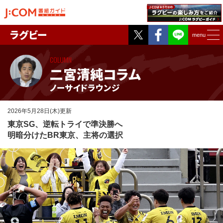
Twitter
Facebook
ラグビー
menu
COLUMN
二宮清純コラム
ノーサイドラウンジ
2026年5月28日(木)更新
東京SG、逆転トライで準決勝へ
明暗分けたBR東京、主将の選択