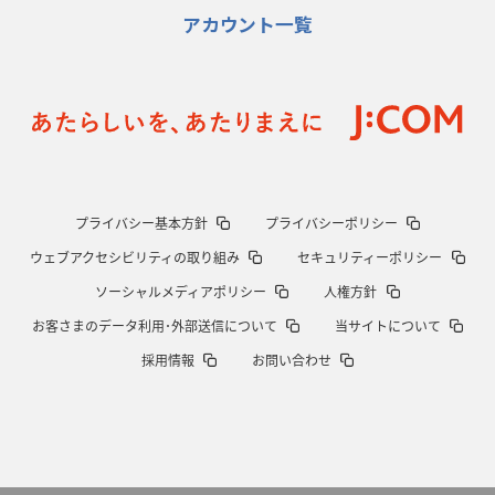
アカウント一覧
2026年1月15日(木)更新
明大「凡事徹底」で早大破り7年ぶりV
平翔太主将「スキのないチーム
に成長」
2026年1月8日(木)更新
スピアーズ牽引するスティーブンソン
ルディケ「15番はゲームドライバ
ー」
2025年12月25日(木)更新
プライバシー基本方針
プライバシーポリシー
相模原DB、「最後5分」をしのぎ切る
“神奈川ダービー”制して今季初白
ウェブアクセシビリティの取り組み
セキュリティーポリシー
星
ソーシャルメディアポリシー
人権方針
2025年12月18日(木)更新
お客さまのデータ利用･外部送信について
当サイトについて
46対0。ワイルドナイツ、衝撃の圧勝
伝統のディフェンスに“怖さ”を加
採用情報
お問い合わせ
味
2025年12月11日(木)更新
明大、早大の司令塔封じて対抗戦V
流れを変えた殊勲のキックチャージ