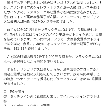
曇り空の下で行なわれた試合はサンゴリアスが先制しました。3
分、スタンドオフのケイレブ・トラスク選手の飛ばしパスを受け
たウイングのチェスリン・コルビ選手が右隅に飛び込みました。8
分にはウイング尾﨑泰雅選手が左隅にフィニッシュ。サンゴリア
スは最初の15分間で17対0と点差を広げました。
前半を10対27で終えたブラックラムズは後半、反撃に転じま
す。9分と23分にはウイングのメイン平選手がトライをあげ、点差
を詰めていきます。ついに32分、フッカー大西将史選手のトライ
で32対33と1点差に。38分にはスタンドオフ中楠一期選手がPGを
決め、35対33と逆転しました。
さぁ試合時間の残り2分半をどう守り切るか。ブラックラムズは
ボールを保持しながら時間を使いました。
すると、サンゴリアスは焦りからか、途中出場のプロップ森川
由起乙選手が痛恨の反則を犯してしまいます。残り時間40秒。こ
の時点でペナルティーを獲得したブラックラムズには4つの選択肢
がありました。
① PGを狙う
② タッチライン外に直接蹴り出し、マイボールラインアウト獲
得
③ マイボールスクラムで再開