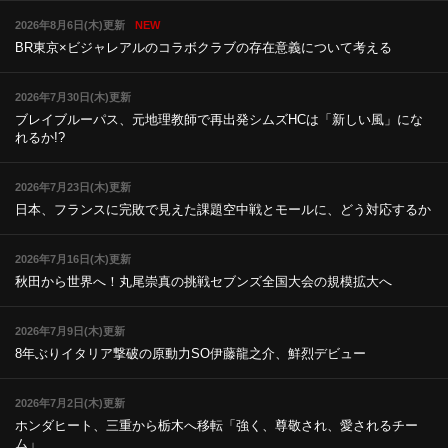
2026年8月6日(木)更新
NEW
BR東京×ビジャレアルのコラボ
クラブの存在意義について考える
2026年7月30日(木)更新
ブレイブルーパス、元地理教師で再出発
シムズHCは「新しい風」にな
れるか!?
2026年7月23日(木)更新
日本、フランスに完敗で見えた課題
空中戦とモールに、どう対応するか
2026年7月16日(木)更新
秋田から世界へ！丸尾崇真の挑戦
セブンズ全国大会の規模拡大へ
2026年7月9日(木)更新
8年ぶりイタリア撃破の原動力
SO伊藤龍之介、鮮烈デビュー
2026年7月2日(木)更新
ホンダヒート、三重から栃木へ移転
「強く、尊敬され、愛されるチー
ム」