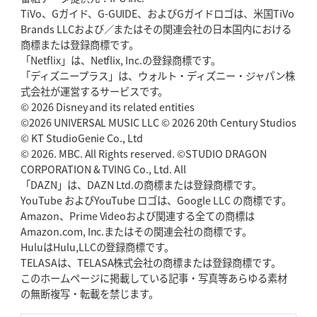
TiVo、Gガイド、G-GUIDE、およびGガイドロゴは、米国TiVo
Brands LLCおよび／またはその関連会社の日本国内における
2026年5月14日(木)更新
商標または登録商標です。
神戸、1位通過の立役者レタリック
リーグワン初、FWの「トライ王」
「Netflix」は、Netflix, Inc.の登録商標です。
「ディズニープラス」は、ウォルト・ディズニー・ジャパン株
2026年5月7日(木)更新
式会社が運営するサービスです。
「悲運の闘将」宮地克実氏死去
熱血指導で埼玉WKの基礎築く
© 2026 Disney and its related entities
©2026 UNIVERSAL MUSIC LLC © 2026 20th Century Studios
© KT StudioGenie Co., Ltd
2026年4月30日(木)更新
BR東京、「ユニバーサルデー」の意義
© 2026. MBC. All Rights reserved. ©STUDIO DRAGON
「特別からノーマルへ」が最終
ゴール
CORPORATION & TVING Co., Ltd. All
「DAZN」は、DAZN Ltd.の商標または登録商標です。
YouTube およびYouTube ロゴは、Google LLC の商標です。
2026年4月23日(木)更新
Amazon、Prime Videoおよび関連する全ての商標は
元代表ラピース、今季限りで引退
「クボタは10年いた自分のホーム」
Amazon.com, Inc.またはその関連会社の商標です。
HuluはHulu,LLCの登録商標です。
2026年4月16日(木)更新
TELASAは、TELASA株式会社の商標または登録商標です。
BL東京「強化拠点」を「共有財産」に
新クラブハウスは「皆に開かれ
このホームページに掲載している記事・写真等あらゆる素材
た空間」
の無断複写・転載を禁じます。
2026年4月9日(木)更新