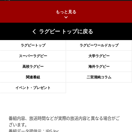
もっと見る
2026年6月25日(木)更新
上ノ坊駿介、“満場一致”で新人王
大畑大介「10番でも見てみたい」
ラグビー トップに戻る
2026年6月18日(木)更新
滑川剛人レフリー、早過ぎる引退
「27年W杯の主審、遠のいた夢」
ラグビートップ
ラグビーワールドカップ
2026年6月11日(木)更新
スーパーラグビー
大学ラグビー
神戸、リーグワン初優勝の道のり
デイブ・レニーHCの功績と財産
高校ラグビー
海外ラグビー
2026年6月4日(木)更新
関連番組
二宮清純コラム
“泣き虫先生”こと山口良治氏死去
「信は力なり」骨太の教育方針
イベント・プレゼント
2026年5月28日(木)更新
東京SG、逆転トライで準決勝へ
明暗分けたBR東京、主将の選択
番組内容、放送時間などが実際の放送内容と異なる場合がご
2026年5月21日(木)更新
ざいます。
狭山RG、ライチェル海遥スタッフ入り
女子代表元主将が挑む新たなミ
番組データ提供元：IPG Inc.
ッション